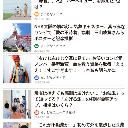
「帰省」、2位「バーベキュー」を抑えた1位
は？
まいどなデータ
2026.08.09
NHK大阪の朝の顔…気象キャスター、真っ赤な
ワンピで「愛の不時着」観劇 三山凌輝さんら
ポスターと記念撮影
まいどなトピック
2026.08.09
「右ひじ左ひじ交互に見て♪」お笑いコンビ元
メンバー髪型激変 命を救う資格を取得「ええ
え！！すごすぎます！」→本名も明らかに
まいどなメディア
2026.08.09
帰省は控えても感謝は届けたい…「お盆玉」っ
て知ってる？「あげる派」の4割が金額アッ
プ、相場はいくら？
まいどなニュース情報部
2026.08.09
「これが不動柴か…」初めて外を散歩した豆柴