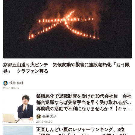
京都五山送り火ピンチ 気候変動や獣害に施設老朽化「もう限
界」 クラファン募る
浅井 佳穂
2026.08.09
業績悪化で退職勧奨を受けた30代会社員 会社
都合退職ならば失業手当を早く受け取れるが…
再就職の活動で不利になりませんか？【キャリ
アカウンセラーが解説】
長澤 芳子
2026.08.09
正直しんどい夏のレジャーランキング、3位