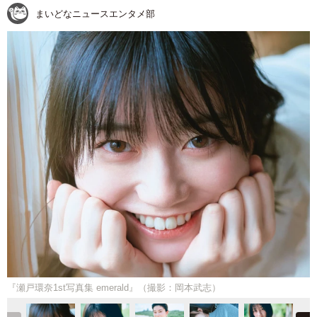
まいどなニュースエンタメ部
『瀬戸環奈1st写真集 emerald』（撮影：岡本武志）