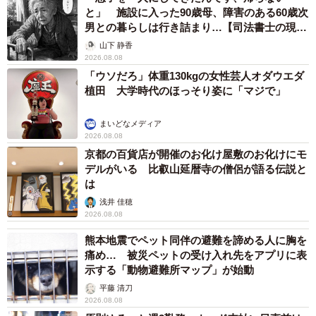
と」 施設に入った90歳母、障害のある60歳次
男との暮らしは行き詰まり…【司法書士の現場
から】
山下 静香
2026.08.08
「ウソだろ」体重130kgの女性芸人オダウエダ
植田 大学時代のほっそり姿に「マジで」
まいどなメディア
2026.08.08
京都の百貨店が開催のお化け屋敷のお化けにモ
デルがいる 比叡山延暦寺の僧侶が語る伝説と
は
浅井 佳穂
2026.08.08
熊本地震でペット同伴の避難を諦める人に胸を
痛め… 被災ペットの受け入れ先をアプリに表
示する「動物避難所マップ」が始動
平藤 清刀
2026.08.08