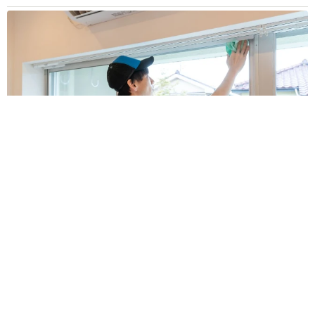
「夏休みはたくさん働いてほしい」と職場から頼まれた高2息
子 バイトで稼ぎすぎると扶養を外れて税金や保険料が上が
る？【FPが解説】
もくもくライターズ
2026.08.08
2泊3日の東京出張→飼い主さんが不在中ハムス
ターに異変 眉間にできた深いしわ、「急に老
けた？」【漫画】
海川 まこと