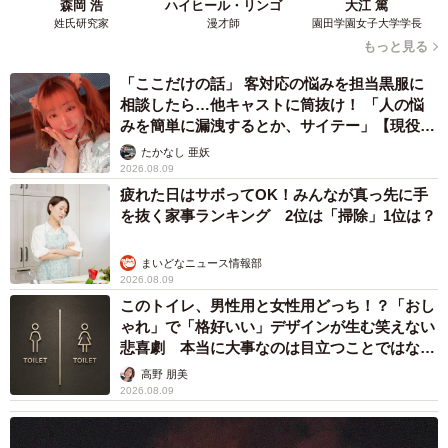
森岡 浩
ハイヒール・リンゴ
大江 篤
姓氏研究家
漫才師
園田学園女子大学学長
もっと見る
「ここだけの話」 客対応の悩みを担当黒服に
相談したら…他キャストに筒抜け！ 「人の悩
みを簡単に漏洩するとか、サイテー」【現役キ
ャストに取材】
たかなし 亜妖
2026.08.09
疲れた日はサボってOK！みんなが真っ先に手
を抜く家事ランキング 2位は「掃除」1位は？
まいどなニュース情報部
2026.08.09
このトイレ、男性用と女性用どっち！？「おし
ゃれ」で「格好いい」デザインが生む笑えない
悲喜劇 本当に大事なのは目立つことではな
く…
高野 朋美
2026.08.09