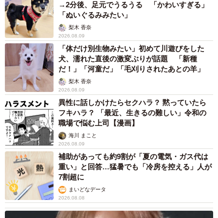
→2分後、足元でうるうる 「かわいすぎる」
「ぬいぐるみみたい」
梨木 香奈
2026.08.09
「体だけ別生物みたい」初めて川遊びをした
犬、濡れた直後の激変ぶりが話題 「新種
だ！」「河童だ」「毛刈りされたあとの羊」
梨木 香奈
2026.08.09
異性に話しかけたらセクハラ？ 黙っていたら
フキハラ？ 「最近、生きるの難しい」令和の
職場で悩む上司【漫画】
海川 まこと
2026.08.09
補助があっても約9割が「夏の電気・ガス代は
重い」と回答…猛暑でも「冷房を控える」人が
7割超に
まいどなデータ
2026.08.08