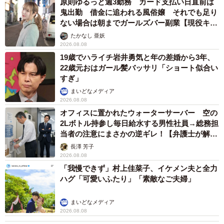
原則ゆるっと週3勤務 カード支払い日直前は
鬼出勤 借金に追われる風俗嬢 それでも足り
ない場合は朝までガールズバー副業【現役キャ
ストに取材】
たかなし 亜妖
2026.08.08
19歳でハライチ岩井勇気と年の差婚から3年、
22歳元おはガール髪バッサリ「ショート似合い
すぎ」
まいどなメディア
2026.08.08
オフィスに置かれたウォーターサーバー 空の
2Lボトル持参し毎日給水する男性社員→総務担
当者の注意にまさかの逆ギレ！【弁護士が解
説】
長澤 芳子
2026.08.08
「我慢できず」村上佳菜子、イケメン夫と全力
ハグ「可愛いふたり」「素敵なご夫婦」
まいどなメディア
2026.08.08