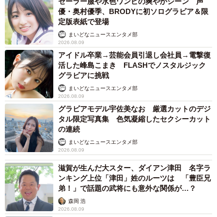
セーラー服や水色ワンピの爽やかシーン 声
優・奥村優季、BRODYに初ソログラビア＆限
定版表紙で登場
まいどなニュースエンタメ部
2026.08.09
アイドル卒業→芸能会員引退し会社員→電撃復
活した峰島こまき FLASHでノスタルジック
グラビアに挑戦
まいどなニュースエンタメ部
2026.08.09
グラビアモデル宇佐美なお 厳選カットのデジ
タル限定写真集 色気凝縮したセクシーカット
の連続
まいどなニュースエンタメ部
2026.08.09
滋賀が生んだ大スター、ダイアン津田 名字ラ
ンキング上位「津田」姓のルーツは 「豊臣兄
弟！」で話題の武将にも意外な関係が…？
森岡 浩
2026.08.09