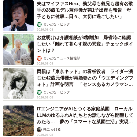
夫はマイファスHiro、義父母も義兄も超有名歌
手の28歳モデル兼俳優が第1子出産を報告「母
子ともに健康…日々、大切に過ごしたい」
まいどなトピック
2026.08.08
お盆明けは介護相談が3割増加 帰省時に確認
したい「離れて暮らす親の異変」チェックポイ
ントは？
まいどなニュース情報部
2026.08.08
両親は「東京キッド」の看板役者 ライダー演
じた42歳元俳優が再婚妻との「ウエディングフ
ォト」計画を明言 「センスあるカメラマン求
む」
まいどなトピック
2026.08.08
ITエンジニアがAIとつくる家庭菜園 ローカル
LLMのゆるふわAIたちとお話しながら開墾して
みたら… 夢の「スマートな菜園生活」実現な
るか
井二 かける
2026.08.08