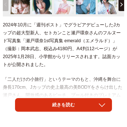
2024年10月に「週刊ポスト」でグラビアデビューしたJカ
ップの超大型新人、セトカンこと瀬戸環奈さんのフルヌー
ド写真集「瀬戸環奈1st写真集 emerald（エメラルド）」
（撮影：岡本武志、税込み4180円、A4判112ページ）が
2025年1月28日、小学館からリリースされます。誌面カッ
トが公開されました。
「二人だけの小旅行」というテーマのもと、沖縄を舞台に
身長170cm、Jカップの史上最高の美BODYをさらけ出した
瀬戸さん。開放感のあるビーチ、プール付きのプレミアム
スイート、プライベートなアメリカンハウス、伝統的な古
続きを読む
民家などで卓越した完璧ボディとどこまでも白く透き通っ
た肌、屈託のない笑顔を余すことなく収録し、セトカンの
すべてが詰め込まれています。