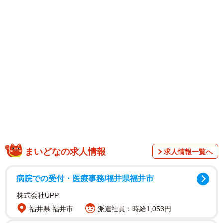
1st写真集の発売を前に、瀬戸さんは「ありのままの私をた
くさん詰め込んだ写真集になっているので、やっと皆さん
にお届けできてとってもうれしいです。いつも応援してく
れてる皆さんの力になれればいいなと思います。これから
もいろいろな瀬戸環奈をお届けするので見ていてください
ね。いつもありがとうございます！」と喜びを語っていま
す。
まいどなの求人情報
求人情報一覧へ
病院での受付・医療事務/福井県福井市
株式会社UPP
福井県 福井市
派遣社員：時給1,053円