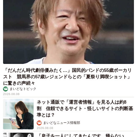
「だんだん時代劇俳優みたく…」国民的バンドの55歳ボーカリ
スト 競馬界の57歳レジェンドらとの「夏祭り満喫ショット」
に驚きの声続々
まいどなトピック
2026.08.08
ネット通販で「運営者情報」を見る人は約8
割 信頼できるサイト・怪しいサイトの判断基
準とは？
まいどなニュース情報部
2026.08.08
「息子を一人にしてきたんです、帰らない