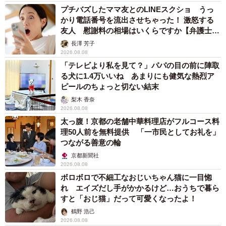
プチバズしたママ友とのLINEスクショ うっ
かり電話番号を流出させちゃった！ 激怒する
友人 慰謝料の相場はいくらですか【弁護士が
解説】
長澤 芳子
2026.08.08
「テレビより私を見て？」パパの目の前に陣取
る犬に1.4万いいね あまりにも健気な熱烈ア
ピールのちょっと切ない結末
梨木 香奈
2026.08.08
太っ腹！京都の老舗中華料理店がフルコース料
理50人前を無料提供 「一市民としてお礼を」
つながる善意の輪
京都新聞社
2026.08.08
ボロボロで不細工なおじいちゃん猫に一目惚
れ エイズだし手がかかるけど…おうちで暮ら
すと「おじ猫」だって可愛くなったよ！
鶴野 浩己
2026.08.08