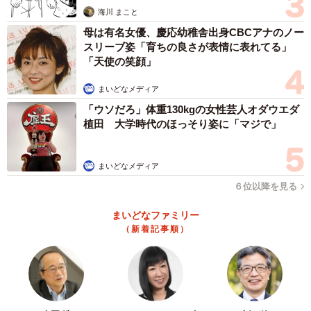
海川 まこと
母は有名女優、慶応幼稚舎出身CBCアナのノー
スリーブ姿「育ちの良さが表情に表れてる」
「天使の笑顔」
まいどなメディア
「ウソだろ」体重130kgの女性芸人オダウエダ
植田 大学時代のほっそり姿に「マジで」
まいどなメディア
６位以降を見る
まいどなファミリー
（新着記事順）