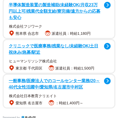
半導体製造装置の製造補助/未経験OK/月収23万
円以上可/残業代全額支給/寮完備/遠方からの応募
も安心
写真集内のヌードを含む先行カットは週刊ポスト12月23日
株式会社フジワーク
発売号に掲載。2025年2月1日には発売記念イベントを対面
熊本県 合志市
派遣社員：時給1,180円
とオンラインで開催します。
クリニックで医療事務/残業なし/未経験OK/土日
祝休み/急募/駅近
【瀬戸環奈さんプロフィール】
ヒューマンリソシア株式会社
せと・かんな 5月10日生まれ、神奈川県出身 身長
東京都 千代田区
派遣社員：時給1,500円
170cmB101（Jカップ）W59H91 特技はスポーツ全般
（バレーボール、バスケットボールなど） Xアカウントは
一般事務/医療法人でのコールセンター業務/20～
@kanna_seto0510
40代女性活躍中/愛知県/名古屋市中村区
株式会社日本教育クリエイト
愛知県 名古屋市
：時給1,400円～
Sponsored by