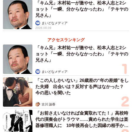
「キム兄」木村祐一が激やせ、松本人志と2シ
ョット「一瞬、分からなかったわ」「テキヤの
兄さん」
まいどなメディア
2026.08.09
アクセスランキング
「キム兄」木村祐一が激やせ、松本人志と2シ
ョット「一瞬、分からなかったわ」「テキヤの
兄さん」
まいどなメディア
「この人しかいない」26歳差の“年の差婚”をし
た夫婦 出会いは？反対する声はなかった？
今の思いを聞いた
古川 諭香
「お前さえいなければ金賞取れてた！」高校時
代の演奏会がトラウマ……責められた学生は楽
器修理職人に 10年後再会した因縁の相手から
思わぬ申し出【漫画】