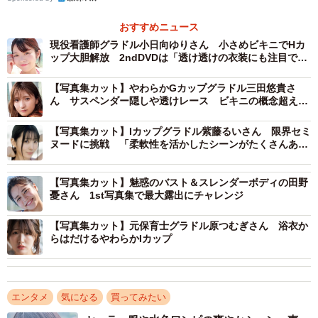
おすすめニュース
現役看護師グラドル小日向ゆりさん 小さめビキニでHカ
ップ大胆解放 2ndDVDは「透け透けの衣装にも注目で
す」
【写真集カット】やわらかGカップグラドル三田悠貴さ
ん サスペンダー隠しや透けレース ビキニの概念超えた
セクシー衣装で悩殺
【写真集カット】Iカップグラドル紫藤るいさん 限界セミ
ヌードに挑戦 「柔軟性を活かしたシーンがたくさんあり
ます」
【写真集カット】魅惑のバスト＆スレンダーボディの田野
憂さん 1st写真集で最大露出にチャレンジ
【写真集カット】元保育士グラドル原つむぎさん 浴衣か
らはだけるやわらかIカップ
エンタメ
気になる
買ってみたい