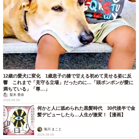
12歳の愛犬に変化 1歳息子の膝で甘える初めて見せる姿に反
響 これまで「見守る立場」だったのに…「頭ポンポンが愛に
満ちている」「尊…」
梨木 香奈
2026.08.08
何かと人に舐められた黒髪時代 30代後半で金
髪デビューしたら…人生が激変！【漫画】
海川 まこと
2026.08.08