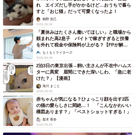
れ エイズだし手がかかるけど…おうちで暮ら
すと「おじ猫」だって可愛くなったよ！
鶴野 浩己
2026.08.08
「夏休みはたくさん働いてほしい」と職場から
頼まれた高2息子 バイトで稼ぎすぎると扶養
を外れて税金や保険料が上がる？【FPが解
説】
もくもくライターズ
2026.08.08
2泊3日の東京出張→飼い主さんが不在中ハムス
ターに異変 眉間にできた深いしわ、「急に老
けた？」【漫画】
海川 まこと
2026.08.08
赤ちゃんが気になる？ひょっこり顔を出す2匹
の猫の愛らしさに悶絶…！ 「こんなかわいい
構図あります？」「ベストショットすぎる！」
梨木 香奈
2026.08.08