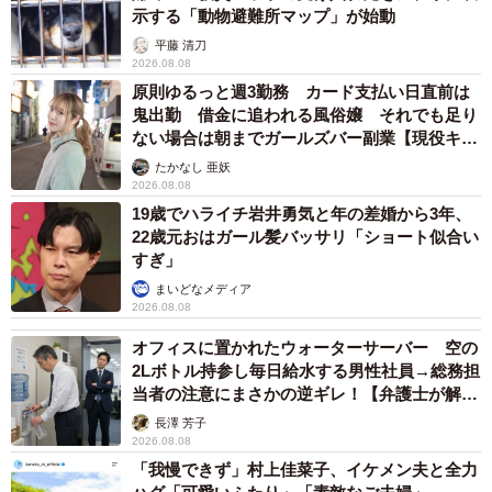
示する「動物避難所マップ」が始動
平藤 清刀
2026.08.08
原則ゆるっと週3勤務 カード支払い日直前は
鬼出勤 借金に追われる風俗嬢 それでも足り
ない場合は朝までガールズバー副業【現役キャ
ストに取材】
たかなし 亜妖
2026.08.08
19歳でハライチ岩井勇気と年の差婚から3年、
22歳元おはガール髪バッサリ「ショート似合い
すぎ」
まいどなメディア
2026.08.08
オフィスに置かれたウォーターサーバー 空の
2Lボトル持参し毎日給水する男性社員→総務担
当者の注意にまさかの逆ギレ！【弁護士が解
説】
長澤 芳子
2026.08.08
「我慢できず」村上佳菜子、イケメン夫と全力