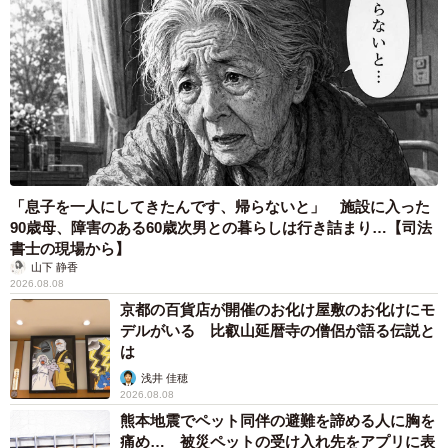
「息子を一人にしてきたんです、帰らないと」 施設に入った
90歳母、障害のある60歳次男との暮らしは行き詰まり…【司法
書士の現場から】
山下 静香
2026.08.08
京都の百貨店が開催のお化け屋敷のお化けにモ
デルがいる 比叡山延暦寺の僧侶が語る伝説と
は
浅井 佳穂
2026.08.08
熊本地震でペット同伴の避難を諦める人に胸を
痛め… 被災ペットの受け入れ先をアプリに表