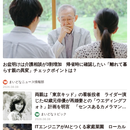
お盆明けは介護相談が3割増加 帰省時に確認したい「離れて暮
らす親の異変」チェックポイントは？
まいどなニュース情報部
2026.08.08
両親は「東京キッド」の看板役者 ライダー演
じた42歳元俳優が再婚妻との「ウエディングフ
ォト」計画を明言 「センスあるカメラマン求
む」
まいどなトピック
2026.08.08
ITエンジニアがAIとつくる家庭菜園 ローカル