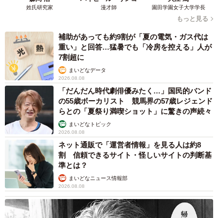
姓氏研究家
漫才師
園田学園女子大学学長
もっと見る
補助があっても約9割が「夏の電気・ガス代は
重い」と回答…猛暑でも「冷房を控える」人が
7割超に
まいどなデータ
2026.08.08
「だんだん時代劇俳優みたく…」国民的バンド
の55歳ボーカリスト 競馬界の57歳レジェンド
らとの「夏祭り満喫ショット」に驚きの声続々
まいどなトピック
2026.08.08
ネット通販で「運営者情報」を見る人は約8
割 信頼できるサイト・怪しいサイトの判断基
準とは？
まいどなニュース情報部
2026.08.08