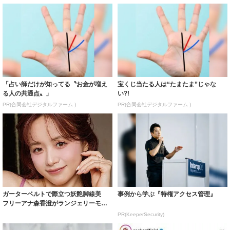
「占い師だけが知ってる〝お金が増え
宝くじ当たる人は“たまたま”じゃな
る人の共通点〟」
い?!
PR(合同会社デジタルファーム )
PR(合同会社デジタルファーム )
ガーターベルトで際立つ妖艶脚線美
事例から学ぶ『特権アクセス管理』
フリーアナ森香澄がランジェリーモデ
ルに ｢PE...
PR(KeeperSecurity)