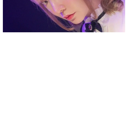
酔って転んでアザだらけ ネイルも折れて超悲惨 ケガが絶え
ない夜のお仕事 「病院代」と数万円を渡す神客も！【現役キ
ャストに取材】
たかなし 亜妖
2026.08.07
乃木坂46賀喜遥香 5年ぶり週チャン表紙 巻
頭グラビアでは激レアなメガネルームウエア姿
まいどなニュースエンタメ部
2026.08.07