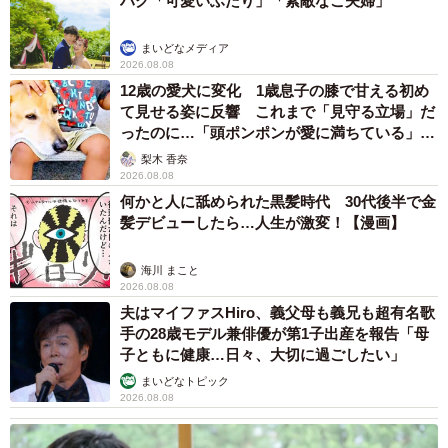
ハグ「可愛いふたり」「素敵なご夫婦」
まいどなメディア
2026.08.08
12歳の愛犬に変化 1歳息子の膝で甘える初め
て見せる姿に反響 これまで「見守る立場」だ
ったのに…「頭ポンポンが愛に満ちている」
「尊…」
梨木 香奈
2026.08.08
何かと人に舐められた黒髪時代 30代後半で金
髪デビューしたら…人生が激変！【漫画】
海川 まこと
2026.08.08
夫はマイファスHiro、義父母も義兄も超有名歌
手の28歳モデル兼俳優が第1子出産を報告「母
子ともに健康…日々、大切に過ごしたい」
まいどなトピック
2026.08.08