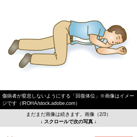
傷病者が窒息しないようにする「回復体位」※画像はイメー
ジです（IROHA/stock.adobe.com）
まだまだ画像は続きます。画像（2/3）
↓ スクロールで次の写真 ↓