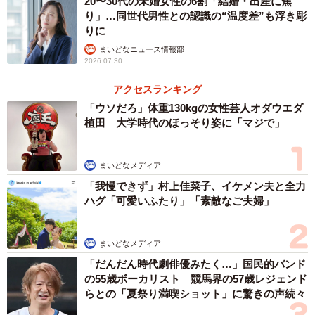
20〜30代の未婚女性の6割「結婚・出産に焦
り」…同世代男性との認識の“温度差”も浮き彫
りに
まいどなニュース情報部
2026.07.30
アクセスランキング
「ウソだろ」体重130kgの女性芸人オダウエダ
植田 大学時代のほっそり姿に「マジで」
まいどなメディア
「我慢できず」村上佳菜子、イケメン夫と全力
ハグ「可愛いふたり」「素敵なご夫婦」
まいどなメディア
「だんだん時代劇俳優みたく…」国民的バンド
の55歳ボーカリスト 競馬界の57歳レジェンド
らとの「夏祭り満喫ショット」に驚きの声続々