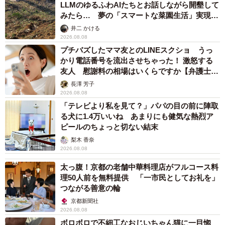
LLMのゆるふわAIたちとお話しながら開墾して
みたら… 夢の「スマートな菜園生活」実現な
るか
井二 かける
2026.08.08
プチバズしたママ友とのLINEスクショ うっ
かり電話番号を流出させちゃった！ 激怒する
友人 慰謝料の相場はいくらですか【弁護士が
解説】
長澤 芳子
2026.08.08
「テレビより私を見て？」パパの目の前に陣取
る犬に1.4万いいね あまりにも健気な熱烈ア
ピールのちょっと切ない結末
梨木 香奈
2026.08.08
太っ腹！京都の老舗中華料理店がフルコース料
理50人前を無料提供 「一市民としてお礼を」
つながる善意の輪
京都新聞社
2026.08.08
ボロボロで不細工なおじいちゃん猫に一目惚