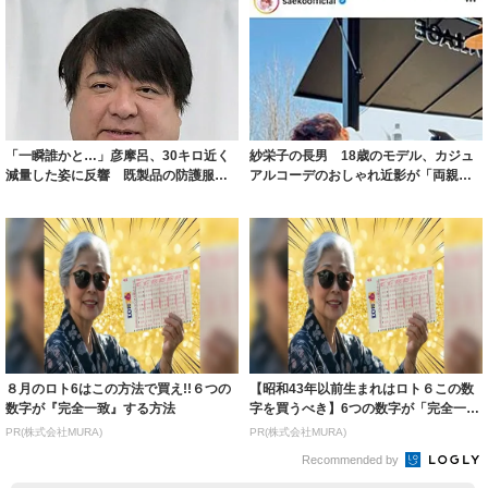
「一瞬誰かと…」彦摩呂、30キロ近く
紗栄子の長男 18歳のモデル、カジュ
減量した姿に反響 既製品の防護服が
アルコーデのおしゃれ近影が「両親の
着られると...
いいとこ取...
８月のロト6はこの方法で買え!!６つの
【昭和43年以前生まれはロト６この数
数字が『完全一致』する方法
字を買うべき】6つの数字が「完全一
致」する方...
PR(株式会社MURA)
PR(株式会社MURA)
Recommended by