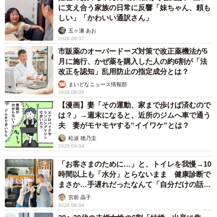
に支え合う家族の日常に反響「妹ちゃん、頼も
しい」「かわいい通訳さん」
五ヶ瀬 あお
2026.08.07
市販薬のオーバードーズ対策で改正薬機法が5
月に施行、かぜ薬を購入した人の約6割が「法
改正を認知」乱用防止の指定成分とは？
まいどなニュース情報部
2026.08.05
【漫画】妻「その運動、家まで歩けば済むので
は？」→週末になると、近所のジムへ車で通う
夫 妻がモヤモヤする“イイワケ”とは？
松波 穂乃圭
2026.08.04
「お客さまのために…」と、トイレを我慢→10
時間以上も「水分」とらないまま 健康診断で
まさか…手遅れだったなんて「自分だけの話で
はなく、日本中で起きている問題では？」
宮前 晶子
2026.08.04