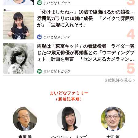
まいどなトピック
「化けましたね～」10歳で綾瀬はるかの娘役→
雰囲気ガラリの18歳に成長 「メイクで雰囲気
が」「宝塚に入れそう」
まいどなメディア
両親は「東京キッド」の看板役者 ライダー演
じた42歳元俳優が再婚妻との「ウエディングフ
ォト」計画を明言 「センスあるカメラマン求
む」
まいどなトピック
６位以降を見る
まいどなファミリー
（新着記事順）
森岡 浩
ハイヒール・リンゴ
大江 篤