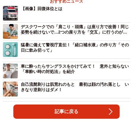
おすすめニュース
【画像】回復体位とは
デスクワークでの「肩こり・頭痛」は座り方で改善！同じ
姿勢を続けないで…2つの座り方を「交互」に行うのがお
すすめ
猛暑に備えて警視庁直伝！「経口補水液」の作り方「その
日に飲み切って」
車に酔ったらサングラスをかけてみて！ 意外と知らない
「車酔い時の対処法」を紹介
自己流髭剃りは肌荒れのもと 最初は顔の汚れ落とし い
きなり逆剃りはダメ！
記事に戻る