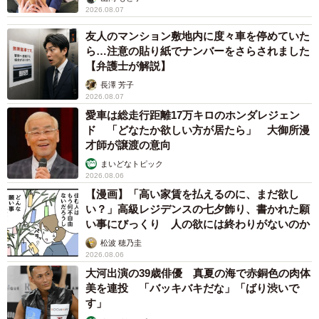
2026.08.07
友人のマンション敷地内に度々車を停めていた
ら…注意の貼り紙でナンバーをさらされました
【弁護士が解説】
長澤 芳子
2026.08.07
愛車は総走行距離17万キロのホンダレジェン
ド 「どなたか欲しい方が居たら」 大御所漫
才師が譲渡の意向
まいどなトピック
2026.08.06
【漫画】「高い家賃を払えるのに、まだ欲し
い？」高級レジデンスの七夕飾り、書かれた願
い事にびっくり 人の欲には終わりがないのか
松波 穂乃圭
2026.08.06
大河出演の39歳俳優 真夏の海で赤銅色の肉体
美を連投 「バッキバキだな」「ばり渋いで
す」