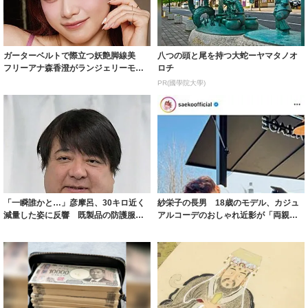
ガーターベルトで際立つ妖艶脚線美
八つの頭と尾を持つ大蛇ーヤマタノオ
フリーアナ森香澄がランジェリーモデ
ロチ
ルに ｢PE...
PR(國學院大學)
「一瞬誰かと…」彦摩呂、30キロ近く
紗栄子の長男 18歳のモデル、カジュ
減量した姿に反響 既製品の防護服が
アルコーデのおしゃれ近影が「両親の
着られると...
いいとこ取...