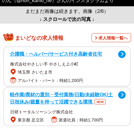
のん（@non_kamo_ne）さんのインスタグラムより
まだまだ画像は続きます。画像（2/6）
↓ スクロールで次の写真 ↓
まいどなの求人情報
求人情報一覧へ
介護職・ヘルパー/サービス付き高齢者住宅
株式会社やさしい手 やさしえ上小町
埼玉県 さいたま市
アルバイト・パート：時給1,200円
軽作業/廃材の選別・受付業務/日勤/未経験OK/土
日祝休み/裁量を持って活躍できる環境
NEW
日研トータルソーシング株式会社
東京都 足立区
派遣社員：時給1,700円