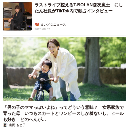
ラストライブ控えるT-BOLAN森友嵐士 にし
たん社長がTikTok内で独占インタビュー
まいどなニュース
2026.08.07
「男の子のママっぽいよね」ってどういう意味？ 女系家族で
育った母 いつもスカートとワンピースしか着ないし、ヒール
も好き どのへんが…
山岡 もと子