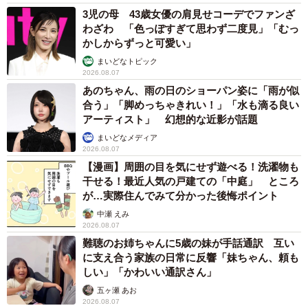
3児の母 43歳女優の肩見せコーデでファンざ
わざわ 「色っぽすぎて思わず二度見」「むっ
かしからずっと可愛い」
まいどなトピック
2026.08.07
あのちゃん、雨の日のショーパン姿に「雨が似
合う」「脚めっちゃきれい！」「水も滴る良い
アーティスト」 幻想的な近影が話題
まいどなメディア
2026.08.07
【漫画】周囲の目を気にせず遊べる！洗濯物も
干せる！最近人気の戸建ての「中庭」 ところ
が…実際住んでみて分かった後悔ポイント
中瀬 えみ
2026.08.07
難聴のお姉ちゃんに5歳の妹が手話通訳 互い
に支え合う家族の日常に反響「妹ちゃん、頼も
しい」「かわいい通訳さん」
五ヶ瀬 あお
2026.08.07