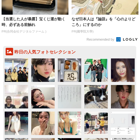
【当選した人が暴露】宝くじ運が動く
なぜ日本人は『論語』を「心のよりど
時、必ずある前触れ
ころ」にするのか
PR(合同会社デジタルファーム )
PR(國學院大學)
Recommended by
昨日の人気フォトセレクション