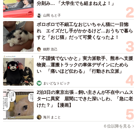
分刻み… 「大学生でも組まねえよ！」
山岡 もと子
ボロボロで不細工なおじいちゃん猫に一目惚
れ エイズだし手がかかるけど…おうちで暮ら
すと「おじ猫」だって可愛くなったよ！
鶴野 浩己
「不謹慎でないかと」実力派歌手、熊本へ支援
物資…運搬トラックの車体デザインにためら
い 「痛いほど伝わる」「行動され立派」
まいどなトピック
2泊3日の東京出張→飼い主さんが不在中ハムス
ターに異変 眉間にできた深いしわ、「急に老
けた？」【漫画】
海川 まこと
６位以降を見る