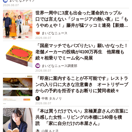
まいどなメディア
2026.08.07
世界一周中に3度も出会った運命的カップル
口では言えない「ジョージアの熱い夜」に「も
うやめぇや！」藤井が猛ツッコミ連発【新婚さ
ん】
まいどなニュース
2026.08.07
「国産マッチでもバズりたい」願いかなった！
老舗メーカーの投稿が4100万再生 他業種も
続々相乗りでミーム化へ発展
まいどなニュース調査部
2026.08.07
「即座に案内することが不可能です」レストラ
ンの入り口に大きな注意書き オートリザーブ
からの予約を拒否するお断りに賛同者続々
中将 タカノリ
2026.08.07
「本は買うだけでいい」京極夏彦さんの言葉に
共感した女性→リビングの本棚に140冊を積
読 「家に自分だけの本屋さん」
山岡 もと子