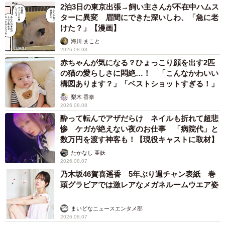
2泊3日の東京出張→飼い主さんが不在中ハムス
ターに異変 眉間にできた深いしわ、「急に老
けた？」【漫画】
海川 まこと
2026.08.08
赤ちゃんが気になる？ひょっこり顔を出す2匹
の猫の愛らしさに悶絶…！ 「こんなかわいい
構図あります？」「ベストショットすぎる！」
梨木 香奈
2026.08.08
酔って転んでアザだらけ ネイルも折れて超悲
惨 ケガが絶えない夜のお仕事 「病院代」と
数万円を渡す神客も！【現役キャストに取材】
たかなし 亜妖
2026.08.07
乃木坂46賀喜遥香 5年ぶり週チャン表紙 巻
頭グラビアでは激レアなメガネルームウエア姿
まいどなニュースエンタメ部
2026.08.07