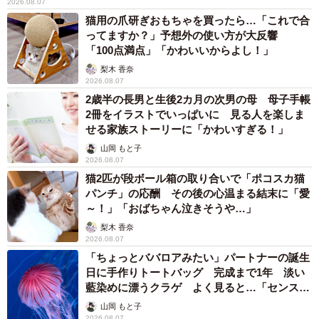
2026.08.07
猫用の爪研ぎおもちゃを買ったら…「これで合
ってますか？」予想外の使い方が大反響
「100点満点」「かわいいからよし！」
梨木 香奈
2026.08.07
2歳半の長男と生後2カ月の次男の母 母子手帳
2冊をイラストでいっぱいに 見る人を楽しま
せる家族ストーリーに「かわいすぎる！」
山岡 もと子
2026.08.07
猫2匹が段ボール箱の取り合いで「ポコスカ猫
パンチ」の応酬 その後の心温まる結末に「愛
～！」「おばちゃん泣きそうや…」
梨木 香奈
2026.08.07
「ちょっとババロアみたい」パートナーの誕生
日に手作りトートバッグ 完成まで1年 淡い
藍染めに漂うクラゲ よく見ると…「センスす
ごい」
山岡 もと子
2026.08.07