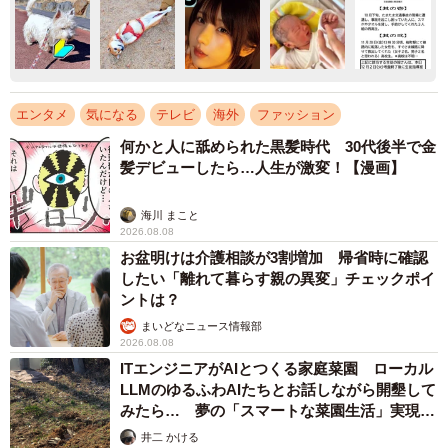
エンタメ
気になる
テレビ
海外
ファッション
何かと人に舐められた黒髪時代 30代後半で金
髪デビューしたら…人生が激変！【漫画】
海川 まこと
2026.08.08
お盆明けは介護相談が3割増加 帰省時に確認
したい「離れて暮らす親の異変」チェックポイ
ントは？
まいどなニュース情報部
2026.08.08
ITエンジニアがAIとつくる家庭菜園 ローカル
LLMのゆるふわAIたちとお話しながら開墾して
みたら… 夢の「スマートな菜園生活」実現な
るか
井二 かける