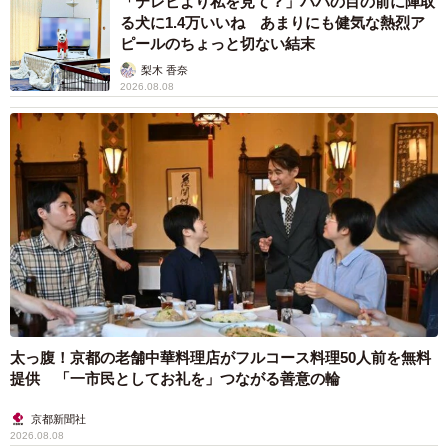
「テレビより私を見て？」パパの目の前に陣取
る犬に1.4万いいね あまりにも健気な熱烈ア
ピールのちょっと切ない結末
梨木 香奈
2026.08.08
太っ腹！京都の老舗中華料理店がフルコース料理50人前を無料
提供 「一市民としてお礼を」つながる善意の輪
京都新聞社
2026.08.08