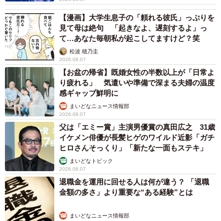
【漫画】大学生息子の「頼れる彼氏」っぷりを
見て母は絶句 「起きなよ、遅刻するよ」っ
て…あなた毎朝私が起こしてますけど？笑
松波 穂乃圭
2026.08.07
【お盆の帰省】既婚女性の半数以上が「日常よ
り疲れる」 気遣いや準備で深まる夫婦の温度
感ギャップ鮮明に
まいどなニュース情報部
2026.08.07
父は「エミー賞」主演男優賞の真田広之 31歳
イケメン俳優が長髪ヒゲのワイルド近影「ガチ
ヒロさんそっくり」「新たな一面もステキ」
まいどなトピック
2026.08.07
退職金を運用に回せる人は何が違う？ 「退職
金額の多さ」より重要な“ある経験”とは
まいどなニュース情報部