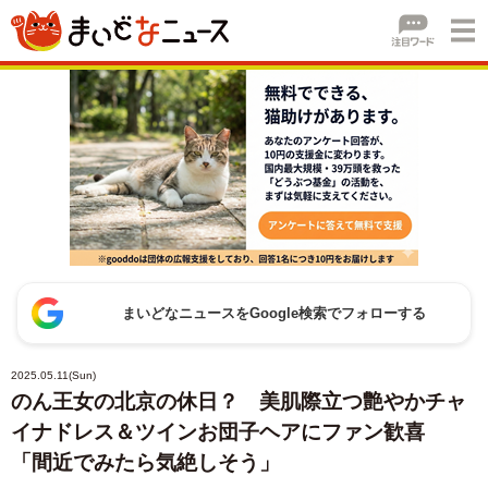
まいどなニュースをGoogle検索でフォローする
2025.05.11(Sun)
のん王女の北京の休日？ 美肌際立つ艶やかチャ
イナドレス＆ツインお団子ヘアにファン歓喜
「間近でみたら気絶しそう」