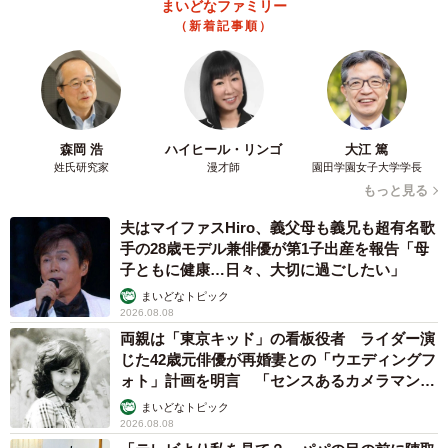
まいどなファミリー
（新着記事順）
森岡 浩
ハイヒール・リンゴ
大江 篤
姓氏研究家
漫才師
園田学園女子大学学長
もっと見る
夫はマイファスHiro、義父母も義兄も超有名歌
手の28歳モデル兼俳優が第1子出産を報告「母
子ともに健康…日々、大切に過ごしたい」
まいどなトピック
2026.08.08
両親は「東京キッド」の看板役者 ライダー演
じた42歳元俳優が再婚妻との「ウエディングフ
ォト」計画を明言 「センスあるカメラマン求
む」
まいどなトピック
2026.08.08