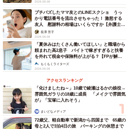
2026.08.08
プチバズしたママ友とのLINEスクショ うっ
かり電話番号を流出させちゃった！ 激怒する
友人 慰謝料の相場はいくらですか【弁護士が
解説】
長澤 芳子
2026.08.08
「夏休みはたくさん働いてほしい」と職場から
頼まれた高2息子 バイトで稼ぎすぎると扶養
を外れて税金や保険料が上がる？【FPが解
説】
もくもくライターズ
2026.08.08
アクセスランキング
「化けましたね～」10歳で綾瀬はるかの娘役→
雰囲気ガラリの18歳に成長 「メイクで雰囲気
が」「宝塚に入れそう」
まいどなメディア
72歳父、軽自動車で新潟から四国まで 65歳の
母と2人で3泊4日の旅 パーキングの休憩まで