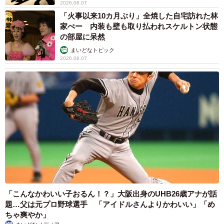
2026.08.07
「火事以来10カ月ぶり」全焼した自宅訪れた林
家ぺー 内装も壁も取り払われスケルトン状態
の部屋に呆然
まいどなトピック
2026.08.07
「こんなかわいい子おるん！？」大阪出身のUHB26歳アナが話
題…父は元プロ野球選手 「アイドルさんよりかわいい」「め
ちゃ爽やか」