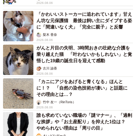
2026.08.06
「かわいいストーカーに追われています」甘え
ん坊な元保護猫 最後は飼い主にダイブする姿
に「間違いなく犬」「完全に親子」と反響
梨木 香奈
2026.08.06
がんと片目の失明、3時間おきの壮絶な介護を
乗り越えた猫 「叶わないかもしれない」と覚
悟した19歳の誕生日を迎えて感動
古川 諭香
2026.08.06
「カニにアジをあげると青くなる」ほんと
に！？ 「自然の染色技術が凄い」と話題に
その理由とは…？
竹中 友一（RinToris）
2026.08.06
誰も求めていない職場の「謎マナー」、「過剰
な挨拶」や「お土産配り」を抑えた1位は？
やめられない理由は「周りの目」
まいどなデータ