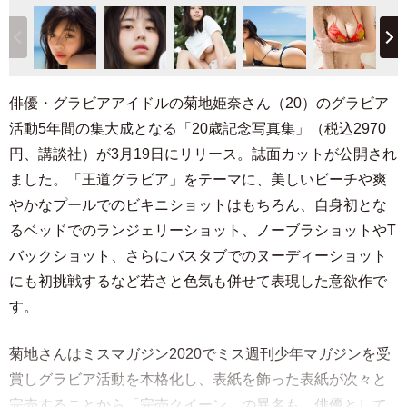
俳優・グラビアアイドルの菊地姫奈さん（20）のグラビア
活動5年間の集大成となる「20歳記念写真集」（税込2970
円、講談社）が3月19日にリリース。誌面カットが公開され
ました。「王道グラビア」をテーマに、美しいビーチや爽
やかなプールでのビキニショットはもちろん、自身初とな
るベッドでのランジェリーショット、ノーブラショットやT
バックショット、さらにバスタブでのヌーディーショット
にも初挑戦するなど若さと色気も併せて表現した意欲作で
す。
菊地さんはミスマガジン2020でミス週刊少年マガジンを受
賞しグラビア活動を本格化し、表紙を飾った表紙が次々と
完売することから「完売クイーン」の異名も。俳優として