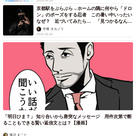
2026.08.06
京都駅をぶらぶら→ホームの隅に何やら「ドロ
ン」のポーズをする忍者 この暑い中いったい
なぜ？ 近づいてみたら… 「見つかるなんて
未熟」
中将 タカノリ
2026.08.06
「明日ひま？」 知り合いから唐突なメッセージ 用件次第で断
ることもできる賢い返信文とは？【漫画】
海川 まこと