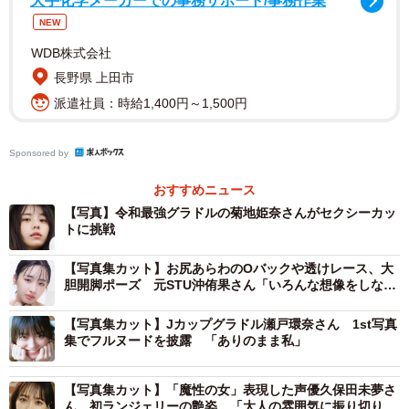
大手化学メーカーでの事務サポート/事務作業
きくち・ひな 2004年10月19日生まれの20歳。茨城県出
NEW
身。
WDB株式会社
長野県 上田市
派遣社員：時給1,400円～1,500円
Sponsored by
おすすめニュース
【写真】令和最強グラドルの菊地姫奈さんがセクシーカッ
トに挑戦
【写真集カット】お尻あらわのOバックや透けレース、大
胆開脚ポーズ 元STU沖侑果さん「いろんな想像をしなが
ら見て」
【写真集カット】Jカップグラドル瀬戸環奈さん 1st写真
集でフルヌードを披露 「ありのまま私」
【写真集カット】「魔性の女」表現した声優久保田未夢さ
ん 初ランジェリーの艶姿 「大人の雰囲気に振り切りま