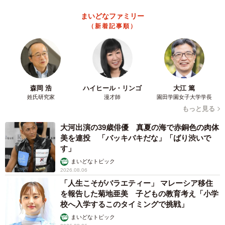
まいどなファミリー
（新着記事順）
森岡 浩
ハイヒール・リンゴ
大江 篤
姓氏研究家
漫才師
園田学園女子大学学長
もっと見る
大河出演の39歳俳優 真夏の海で赤銅色の肉体
美を連投 「バッキバキだな」「ばり渋いで
す」
まいどなトピック
2026.08.06
「人生こそがバラエティー」 マレーシア移住
を報告した菊地亜美 子どもの教育考え「小学
校へ入学するこのタイミングで挑戦」
まいどなトピック