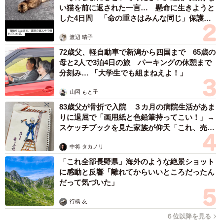
い猫を前に返された一言… 懸命に生きようと
した4日間 「命の重さはみんな同じ」保護団
体代表の訴え
渡辺 晴子
72歳父、軽自動車で新潟から四国まで 65歳の
母と2人で3泊4日の旅 パーキングの休憩まで
分刻み… 「大学生でも組まねえよ！」
山岡 もと子
83歳父が骨折で入院 ３カ月の病院生活があま
りに退屈で「画用紙と色鉛筆持ってこい！」→
スケッチブックを見た家族が仰天「これ、売れ
ますよ…」
中将 タカノリ
「これ全部長野県」海外のような絶景ショット
に感動と反響「離れてからいいところだったん
だって気づいた」
行橋 友
６位以降を見る