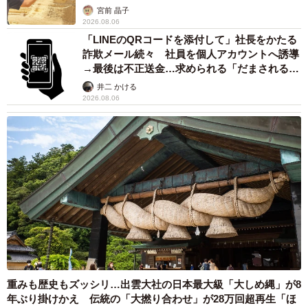
カモ代表かも」「私は6時間で3万円払った」
宮前 晶子
2026.08.06
「LINEのQRコードを添付して」社長をかたる
詐欺メール続々 社員を個人アカウントへ誘導
→最後は不正送金…求められる「だまされる前
提」の対策
井二 かける
2026.08.06
重みも歴史もズッシリ…出雲大社の日本最大級「大しめ縄」が8
年ぶり掛けかえ 伝統の「大撚り合わせ」が28万回超再生「ほ