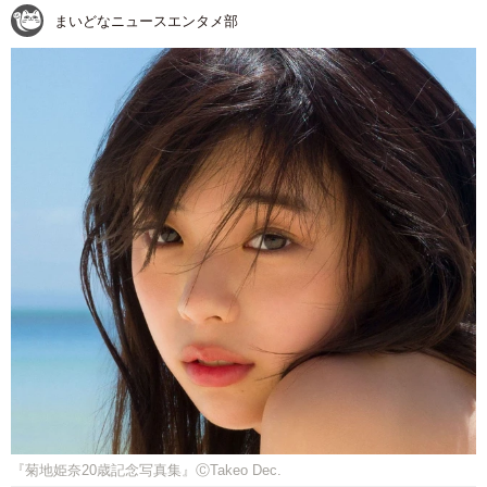
まいどなニュースエンタメ部
『菊地姫奈20歳記念写真集』ⒸTakeo Dec.