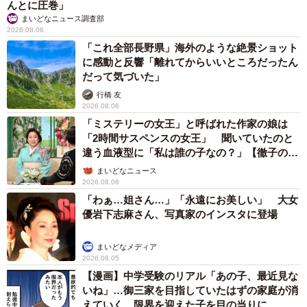
んとに圧巻」
まいどなニュース調査部
2026.08.06
「これ全部長野県」海外のような絶景ショット
に感動と反響「離れてからいいところだったん
だって気づいた」
行橋 友
2026.08.06
「ミステリーの女王」と呼ばれた作家の娘は
「2時間サスペンスの女王」 聞いていたのと
違う血液型に「私は誰の子なの？」【徹子の部
屋】
まいどなニュース
2026.08.06
「わぁ…姐さん…」「永遠にお美しい」 大女
優岩下志麻さん、写真家のインスタに登場
まいどなメディア
2026.08.05
【漫画】中学受験のリアル「あの子、最近見な
いね」…御三家を目指していたはずの家庭が消
えていく 限界を迎えた子を目の当りに