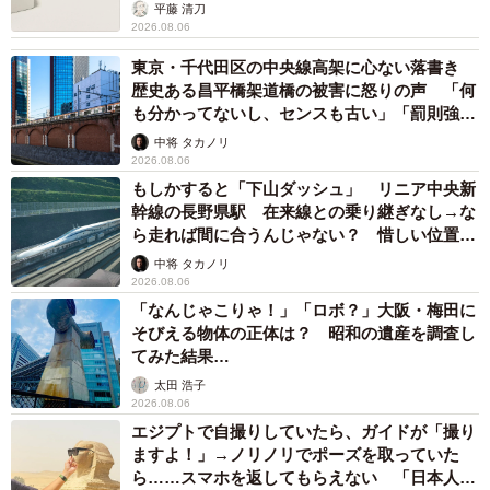
平藤 清刀
2026.08.06
東京・千代田区の中央線高架に心ない落書き
歴史ある昌平橋架道橋の被害に怒りの声 「何
も分かってないし、センスも古い」「罰則強化
して」
中将 タカノリ
2026.08.06
もしかすると「下山ダッシュ」 リニア中央新
幹線の長野県駅 在来線との乗り継ぎなし→な
ら走れば間に合うんじゃない？ 惜しい位置関
係が反響
中将 タカノリ
2026.08.06
「なんじゃこりゃ！」「ロボ？」大阪・梅田に
そびえる物体の正体は？ 昭和の遺産を調査し
てみた結果…
太田 浩子
2026.08.06
エジプトで自撮りしていたら、ガイドが「撮り
ますよ！」→ノリノリでポーズを取っていた
ら……スマホを返してもらえない 「日本人は