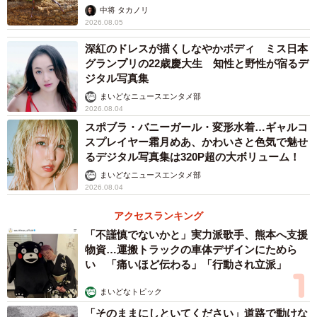
らいリアル」
中将 タカノリ
2026.08.05
深紅のドレスが描くしなやかボディ ミス日本
グランプリの22歳慶大生 知性と野性が宿るデ
ジタル写真集
まいどなニュースエンタメ部
2026.08.04
スポブラ・バニーガール・変形水着…ギャルコ
スプレイヤー霜月めあ、かわいさと色気で魅せ
るデジタル写真集は320P超の大ボリューム！
まいどなニュースエンタメ部
2026.08.04
アクセスランキング
「不謹慎でないかと」実力派歌手、熊本へ支援
物資…運搬トラックの車体デザインにためら
い 「痛いほど伝わる」「行動され立派」
まいどなトピック
「そのままにしといてください」道路で動けな