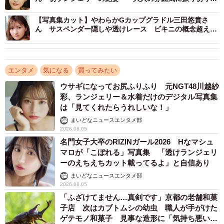
した」
【写真集カット】やわらかGカップグラドル三田悠貴さ
ん サスペンダー隠しや透けレース ビキニの概念超えた
セクシー衣装で悩殺
エンタメ
気になる
買ってみたい
ウサギになってお尻ふりふり 元NGT48川越紗
彩、ランジェリー＆水着だけのデジタル写真集
は「見てくれたらうれしいな！」
まいどなニュースエンタメ部
2026.08.05
名門女子大卒のRIZINガール2026 Hなマシュ
マロが「こぼれる」写真集 「透けランジェリ
ーのえちえちカット載ってるよ」と自信あり
まいどなニュースエンタメ部
2026.08.05
「ふざけてません…真剣です」京都の老舗和菓
子店 次はカブトムシの幼虫 職人が手がけた
ゲテモノ和菓子 見事な造形に「気持ち悪いく