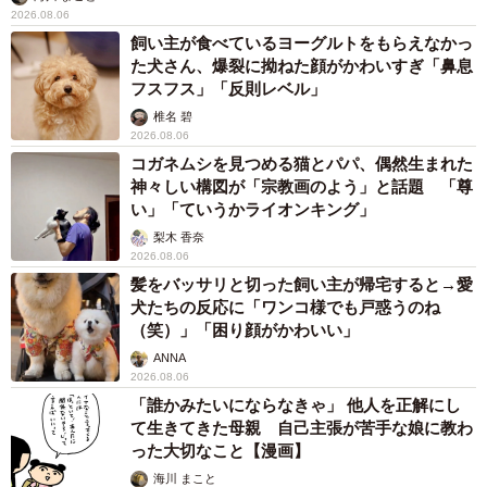
2026.08.06
飼い主が食べているヨーグルトをもらえなかっ
た犬さん、爆裂に拗ねた顔がかわいすぎ「鼻息
フスフス」「反則レベル」
椎名 碧
2026.08.06
コガネムシを見つめる猫とパパ、偶然生まれた
神々しい構図が「宗教画のよう」と話題 「尊
い」「ていうかライオンキング」
梨木 香奈
2026.08.06
髪をバッサリと切った飼い主が帰宅すると→愛
犬たちの反応に「ワンコ様でも戸惑うのね
（笑）」「困り顔がかわいい」
ANNA
2026.08.06
「誰かみたいにならなきゃ」 他人を正解にし
て生きてきた母親 自己主張が苦手な娘に教わ
った大切なこと【漫画】
海川 まこと