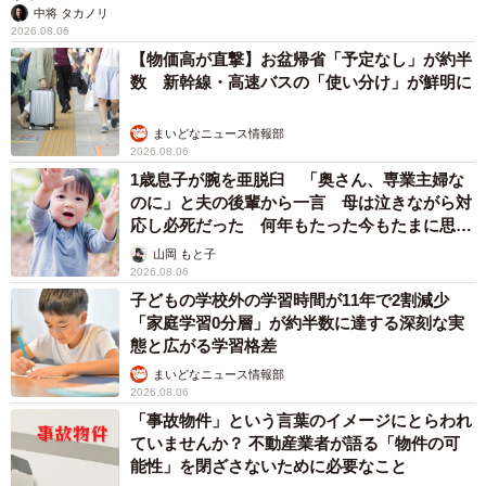
中将 タカノリ
2026.08.06
【物価高が直撃】お盆帰省「予定なし」が約半
数 新幹線・高速バスの「使い分け」が鮮明に
まいどなニュース情報部
2026.08.06
1歳息子が腕を亜脱臼 「奥さん、専業主婦な
のに」と夫の後輩から一言 母は泣きながら対
応し必死だった 何年もたった今もたまに思い
出し…
山岡 もと子
2026.08.06
子どもの学校外の学習時間が11年で2割減少
「家庭学習0分層」が約半数に達する深刻な実
態と広がる学習格差
まいどなニュース情報部
2026.08.06
「事故物件」という言葉のイメージにとらわれ
ていませんか？ 不動産業者が語る「物件の可
能性」を閉ざさないために必要なこと