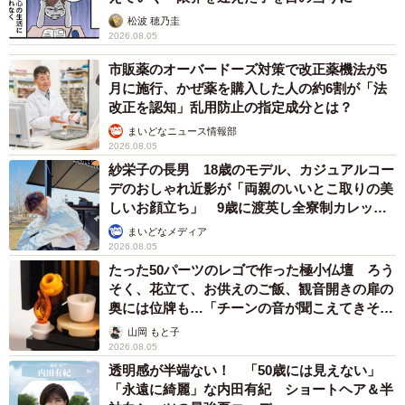
松波 穂乃圭
2026.08.05
市販薬のオーバードーズ対策で改正薬機法が5
月に施行、かぜ薬を購入した人の約6割が「法
改正を認知」乱用防止の指定成分とは？
まいどなニュース情報部
2026.08.05
紗栄子の長男 18歳のモデル、カジュアルコー
デのおしゃれ近影が「両親のいいとこ取りの美
しいお顔立ち」 9歳に渡英し全寮制カレッジ
で学ぶ
まいどなメディア
2026.08.05
たった50パーツのレゴで作った極小仏壇 ろう
そく、花立て、お供えのご飯、観音開きの扉の
奥には位牌も…「チーンの音が聞こえてきそ
う」
山岡 もと子
2026.08.05
透明感が半端ない！ 「50歳には見えない」
「永遠に綺麗」な内田有紀 ショートヘア＆半