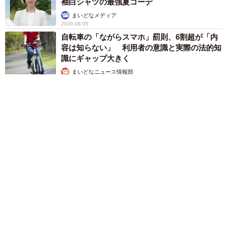
袖白シャツの最強夏コーデ
まいどなメディア
2026.08.05
自転車の「ながらスマホ」罰則、6割超が「内
容は知らない」 利用者の意識と実際の法的知
識にギャップ大きく
まいどなニュース情報部
2026.08.05
涼しい「冷感敷きパッド」を気に入った猫さん、”友達”をヨイ