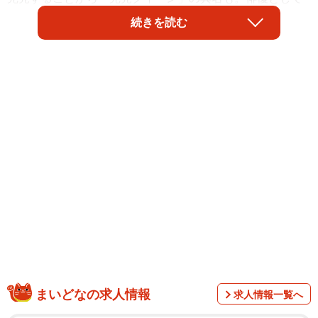
ドラマ「ウイングマン」や「【推しの子】」など話題作へ
続きを読む
の出演し、2024年5月より女性誌non-noの専属モデルに就
任しました。
3冊目の写真のロケ地は南半球・ オーストラリアと故郷・
茨城。初めてオーストラリアを訪れた菊地さんは「青空に
きれいな海や街並み、今回のテーマにピッタリなロケーシ
ョンでした！いろいろな場所に行かせていただいた中で、
一番心に残っているのが牧場です。草原が広がる朝の牧場
は神秘的ですごく感動しました！」と振り返り、大好きな
イルカとの撮影も「貴重な体験で楽しかったです」と話し
ました。
まいどなの求人情報
求人情報一覧へ