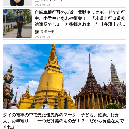
2026.08.06
自転車通行可の歩道 電動キックボードで走行
中、小学生とあわや衝突！ 「歩道走行は道交
法違反でしょ」と指摘されました【弁護士が解
説】
長澤 芳子
2026.08.06
タイの電車の中で見た優先席のマーク 子ども、妊娠、けが
人、お年寄り… 一つだけ謎のものが！？「だから黄色なんで
すね」