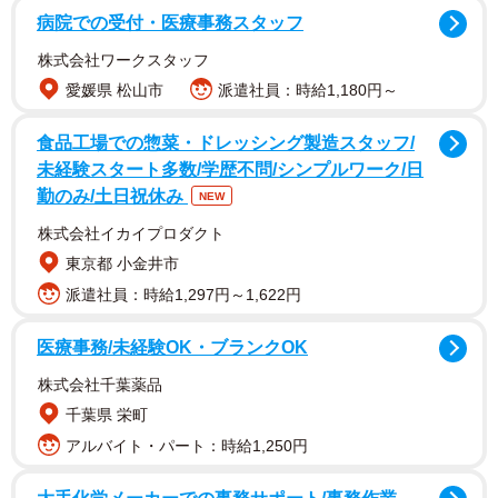
病院での受付・医療事務スタッフ
株式会社ワークスタッフ
愛媛県 松山市
派遣社員：時給1,180円～
食品工場での惣菜・ドレッシング製造スタッフ/
未経験スタート多数/学歴不問/シンプルワーク/日
勤のみ/土日祝休み
NEW
本作は5年間のグラビア活動の集大成として「撮影の場で、
株式会社イカイプロダクト
学んだ事や培った物を全力でぶつけた、今の私の全部を詰
東京都 小金井市
め込んだそんな写真集になっています」と胸を張り、「ち
派遣社員：時給1,297円～1,622円
ょっぴり大人になった私をぜひ見ていただきたいいです」
医療事務/未経験OK・ブランクOK
とコメントしました。写真集公式X（@hina_third）でも先
株式会社千葉薬品
行カットのほか、写真集情報やオフショットが随時公開さ
千葉県 栄町
れます。
アルバイト・パート：時給1,250円
【菊地姫奈さんプロフィール】