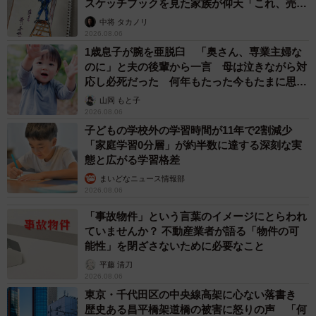
スケッチブックを見た家族が仰天「これ、売れ
ますよ…」
中将 タカノリ
2026.08.06
1歳息子が腕を亜脱臼 「奥さん、専業主婦な
のに」と夫の後輩から一言 母は泣きながら対
応し必死だった 何年もたった今もたまに思い
出し…
山岡 もと子
2026.08.06
子どもの学校外の学習時間が11年で2割減少
「家庭学習0分層」が約半数に達する深刻な実
態と広がる学習格差
まいどなニュース情報部
2026.08.06
「事故物件」という言葉のイメージにとらわれ
ていませんか？ 不動産業者が語る「物件の可
能性」を閉ざさないために必要なこと
平藤 清刀
2026.08.06
東京・千代田区の中央線高架に心ない落書き
歴史ある昌平橋架道橋の被害に怒りの声 「何