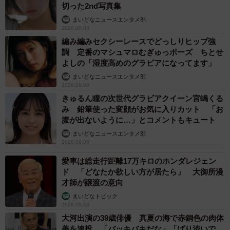
切った2nd写真集
まいどなニュースエンタメ部
2026.08.06
編み編みセクシーレースでどっしりヒップ強
調 定番のマシュマロむぎゅっポーズ ちとせ
よしの「湿度高めのグラビアになってます」
まいどなニュースエンタメ部
2026.08.06
きゅるん瞳の次世代グラビアクイーン宮嶋くる
み 鉛筆使った変顔がお気に入りカット 「お
腹が出ないように…」とコメントもキュート
まいどなニュースエンタメ部
2026.08.06
愛車は総走行距離17万キロのホンダレジェン
ド 「どなたか欲しい方が居たら」 大御所漫
才師が譲渡の意向
まいどなトピック
2026.08.06
大河出演の39歳俳優 真夏の海で赤銅色の肉体
美を連投 「バッキバキだな」「ばり渋いで