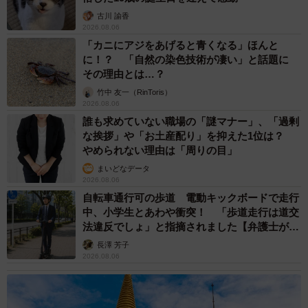
古川 諭香
2026.08.06
「カニにアジをあげると青くなる」ほんと
に！？ 「自然の染色技術が凄い」と話題に
その理由とは…？
竹中 友一（RinToris）
2026.08.06
誰も求めていない職場の「謎マナー」、「過剰
な挨拶」や「お土産配り」を抑えた1位は？
やめられない理由は「周りの目」
まいどなデータ
2026.08.06
自転車通行可の歩道 電動キックボードで走行
中、小学生とあわや衝突！ 「歩道走行は道交
法違反でしょ」と指摘されました【弁護士が解
説】
長澤 芳子
2026.08.06