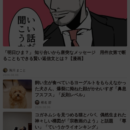
「明日ひま？」 知り合いから唐突なメッセージ 用件次第で断
ることもできる賢い返信文とは？【漫画】
海川 まこと
2026.08.06
飼い主が食べているヨーグルトをもらえなかっ
た犬さん、爆裂に拗ねた顔がかわいすぎ「鼻息
フスフス」「反則レベル」
椎名 碧
2026.08.06
コガネムシを見つめる猫とパパ、偶然生まれた
神々しい構図が「宗教画のよう」と話題 「尊
い」「ていうかライオンキング」