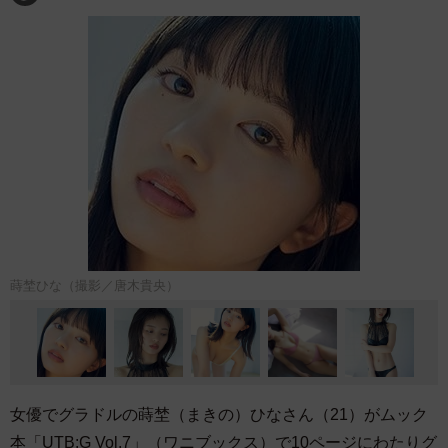
蒔埜ひな（撮影／唐木貴央）
女優でグラドルの蒔埜（まきの）ひなさん（21）がムック
本「UTB:G Vol.7」（ワニブックス）で10ページにわたりグ