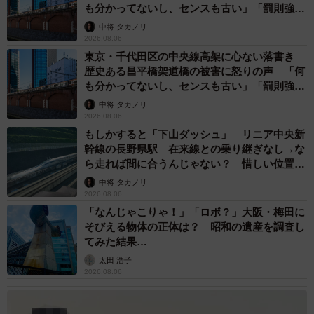
も分かってないし、センスも古い」「罰則強化
して」
中将 タカノリ
2026.08.06
東京・千代田区の中央線高架に心ない落書き
歴史ある昌平橋架道橋の被害に怒りの声 「何
も分かってないし、センスも古い」「罰則強化
して」
中将 タカノリ
2026.08.06
もしかすると「下山ダッシュ」 リニア中央新
幹線の長野県駅 在来線との乗り継ぎなし→な
ら走れば間に合うんじゃない？ 惜しい位置関
係が反響
中将 タカノリ
2026.08.06
「なんじゃこりゃ！」「ロボ？」大阪・梅田に
そびえる物体の正体は？ 昭和の遺産を調査し
てみた結果…
太田 浩子
2026.08.06