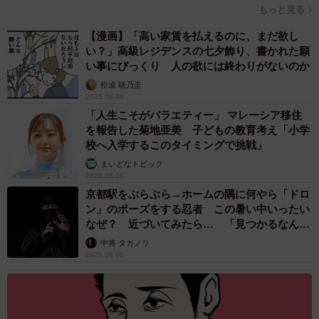
もっと見る
【漫画】「高い家賃を払えるのに、まだ欲し
い？」高級レジデンスの七夕飾り、書かれた願
い事にびっくり 人の欲には終わりがないのか
松波 穂乃圭
2026.08.06
「人生こそがバラエティー」 マレーシア移住
を報告した菊地亜美 子どもの教育考え「小学
校へ入学するこのタイミングで挑戦」
まいどなトピック
2026.08.06
京都駅をぶらぶら→ホームの隅に何やら「ドロ
ン」のポーズをする忍者 この暑い中いったい
なぜ？ 近づいてみたら… 「見つかるなんて
未熟」
中将 タカノリ
2026.08.06