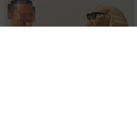
エジプトで自撮りしていたら、ガイドが「撮りますよ！」→ノ
リノリでポーズを取っていたら……スマホを返してもらえな
い 「日本人はカモ代表かも」「私は6時間で3万円払った」
宮前 晶子
2026.08.06
「LINEのQRコードを添付して」社長をかたる
詐欺メール続々 社員を個人アカウントへ誘導
→最後は不正送金…求められる「だまされる前
提」の対策
井二 かける
2026.08.06
重みも歴史もズッシリ…出雲大社の日本最大級
「大しめ縄」が8年ぶり掛けかえ 伝統の「大