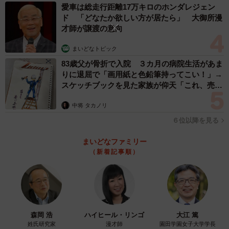
愛車は総走行距離17万キロのホンダレジェン
ド 「どなたか欲しい方が居たら」 大御所漫
才師が譲渡の意向
まいどなトピック
83歳父が骨折で入院 ３カ月の病院生活があま
りに退屈で「画用紙と色鉛筆持ってこい！」→
スケッチブックを見た家族が仰天「これ、売れ
ますよ…」
中将 タカノリ
６位以降を見る
まいどなファミリー
（新着記事順）
森岡 浩
ハイヒール・リンゴ
大江 篤
姓氏研究家
漫才師
園田学園女子大学学長