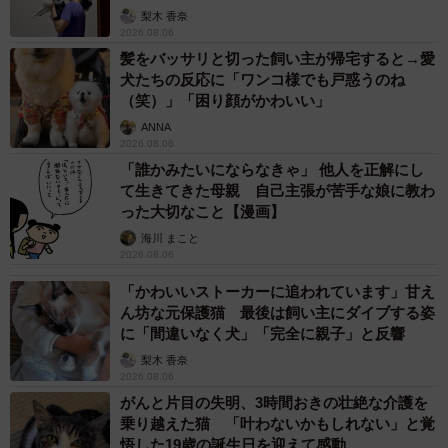
梨木 香奈
2026.08.06
髪をバッサリと切った飼い主が帰宅すると→愛
犬たちの反応に「ワンコ様でも戸惑うのね
（笑）」「困り顔がかわいい」
ANNA
2026.08.06
「誰かみたいにならなきゃ」 他人を正解にし
て生きてきた母親 自己主張が苦手な娘に教わ
った大切なこと【漫画】
海川 まこと
2026.08.06
「かわいいストーカーに追われています」甘え
ん坊な元保護猫 最後は飼い主にダイブする姿
に「間違いなく犬」「完全に親子」と反響
梨木 香奈
2026.08.06
がんと片目の失明、3時間おきの壮絶な介護を
乗り越えた猫 「叶わないかもしれない」と覚
悟した19歳の誕生日を迎えて感動