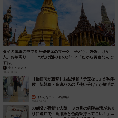
タイの電車の中で見た優先席のマーク 子ども、妊娠、けが
人、お年寄り… 一つだけ謎のものが！？「だから黄色なんで
すね」
中将 タカノリ
2026.08.06
【物価高が直撃】お盆帰省「予定なし」が約半
数 新幹線・高速バスの「使い分け」が鮮明に
まいどなニュース情報部
2026.08.06
83歳父が骨折で入院 ３カ月の病院生活があま
りに退屈で「画用紙と色鉛筆持ってこい！」→