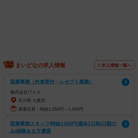
らうれしいです！」とコメントしています。
まいどなの求人情報
求人情報一覧へ
医療事務（外来受付・レセプト業務）
株式会社ワイズ
石川県 七尾市
6月には同誌のアザーカットで構成したデジタル写真集が発
派遣社員：時給1,250円～1,300円
売。女優としては6月13日に出演映画「青春ゲシュタルト崩
壊」が公開されます。7月27日には東京都内で1周年イベン
医療事務スタッフ/時給1300円/週休2日制/日勤の
トを開催されることになっています。
み/経験ある方優遇