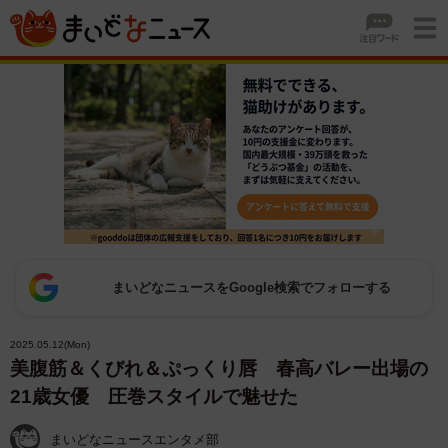
まいどなニュースをGoogle検索でフォローする
2025.05.12(Mon)
美腹筋＆くびれ＆ぷっくり唇 春高バレー出場の
21歳女優 圧巻スタイルで魅せた
まいどなニュースエンタメ部