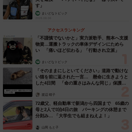
す」
まいどなトピック
2026.08.06
アクセスランキング
「不謹慎でないかと」実力派歌手、熊本へ支援
物資…運搬トラックの車体デザインにためら
い 「痛いほど伝わる」「行動され立派」
まいどなトピック
「そのままにしといてください」道路で動けな
い猫を前に返された一言… 懸命に生きようと
した4日間 「命の重さはみんな同じ」保護団
体代表の訴え
渡辺 晴子
72歳父、軽自動車で新潟から四国まで 65歳の
母と2人で3泊4日の旅 パーキングの休憩まで
分刻み… 「大学生でも組まねえよ！」
山岡 もと子