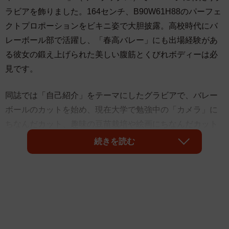
ラビアを飾りました。164センチ、B90W61H88のパーフェ
クトプロポーションをビキニ姿で大胆披露。高校時代にバ
レーボール部で活躍し、「春高バレー」にも出場経験があ
る彼女の鍛え上げられた美しい腹筋とくびれボディーは必
見です。
同誌では「自己紹介」をテーマにしたグラビアで、バレー
ボールのカットを始め、現在大学で勉強中の「カメラ」に
ちなんだカット、趣味の豆苗栽培や絵画にちなんだカット
など盛りだくさんの内容になっています。
続きを読む
蒔埜さんは「写真や絵画、豆苗の栽培と日々の暮らしの中
で自分らしい『好き』を大切に過ごしてきました」と近況
を報告。その上で今回のグラビアについて「今の私を素直
に表現できる自己紹介のような素敵な撮影をしていただき
ました。少しでも多くの方に私のことを知っていただけた