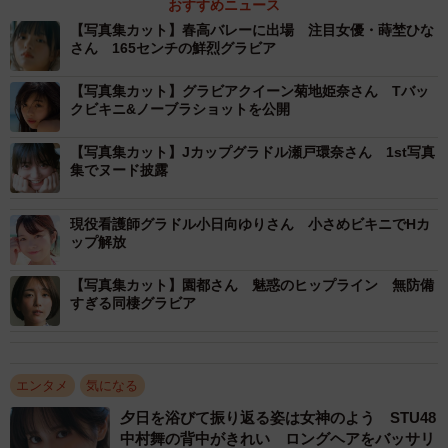
おすすめニュース
【写真集カット】春高バレーに出場 注目女優・蒔埜ひな
さん 165センチの鮮烈グラビア
【写真集カット】グラビアクイーン菊地姫奈さん Tバッ
クビキニ&ノーブラショットを公開
【写真集カット】Jカップグラドル瀬戸環奈さん 1st写真
集でヌード披露
現役看護師グラドル小日向ゆりさん 小さめビキニでHカ
ップ解放
【写真集カット】園都さん 魅惑のヒップライン 無防備
すぎる同棲グラビア
エンタメ
気になる
夕日を浴びて振り返る姿は女神のよう STU48
中村舞の背中がきれい ロングヘアをバッサリ