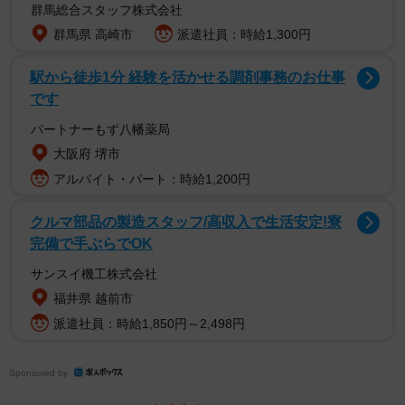
群馬総合スタッフ株式会社
【蒔埜ひなさんプロフィール】
群馬県 高崎市
派遣社員：時給1,300円
まきのひな 2004年2月12日生まれ 高知県出身 T165
AB型 趣味：カメラ、絵を描く、体を動かす、ピアノ、豆
駅から徒歩1分 経験を活かせる調剤事務のお仕事
です
苗栽培 特技：スポーツ全般 高校時代には春高バレーに
出場。2023年、ミスオリエンタル日本大会に出場し特別賞
パートナーもず八幡薬局
ほか計8賞を受賞。映画「お嬢と番犬くん」に八木役で出
大阪府 堺市
演。TikTokの「バレー部あるある」動画で話題。最新情報
アルバイト・パート：時給1,200円
はX：＠heedacha Instagram：＠heedacha TikTok：＠
クルマ部品の製造スタッフ/高収入で生活安定!寮
hina_volleyball_
完備で手ぶらでOK
サンスイ機工株式会社
福井県 越前市
派遣社員：時給1,850円～2,498円
Sponsored by