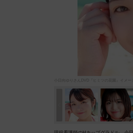
小日向ゆりさんDVD『ヒミツの花園』イメー
現役看護師のHカップグラドル、小日