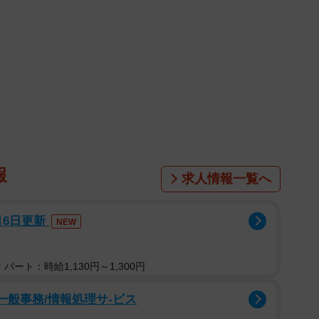
身 T159B90（H）W60H94 趣味はスポーツ観
kohinata_yuri_）公式
m/kohinata_yuri_/）
報
求人情報一覧へ
月6日更新
NEW
パート：時給1,130円～1,300円
一般事務/情報処理サ-ビス