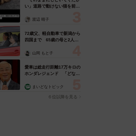
い」道路で動けない猫を前に
返された一言… 懸命に生き
ようとした4日間 「命の重
渡辺 晴子
さはみんな同じ」保護団体代
表の訴え
72歳父、軽自動車で新潟から
四国まで 65歳の母と2人で
3泊4日の旅 パーキングの休
憩まで分刻み… 「大学生で
山岡 もと子
も組まねえよ！」
愛車は総走行距離17万キロの
ホンダレジェンド 「どなた
か欲しい方が居たら」 大御
所漫才師が譲渡の意向
まいどなトピック
６位以降を見る