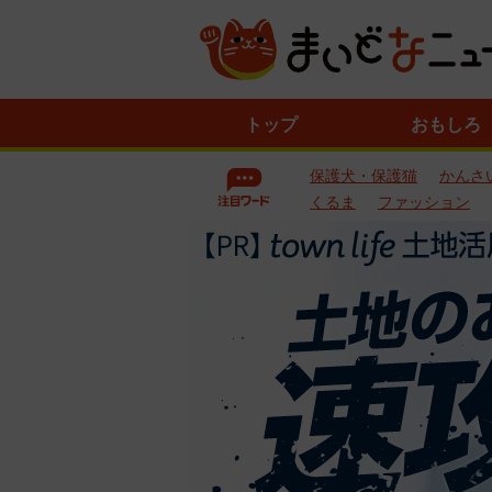
ニ
トップ
おもしろ
ュ
ー
保護犬・保護猫
かんさ
ス
一
くるま
ファッション
覧