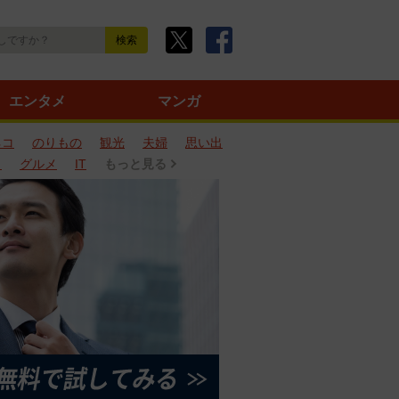
エンタメ
マンガ
ネコ
のりもの
観光
夫婦
思い出
タ
グルメ
IT
もっと見る