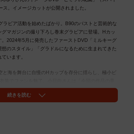
リース。イメージカットが公開されました。
にグラビア活動を始めたばかり。B90のバストと芸術的な
ングマガジンの撮り下ろし巻末グラビアに登場。Hカッ
。2024年5月に発売したファーストDVD「ミルキーグ
理想のスタイル」「グラドルになるために生まれてきた
れています。
空と海を舞台に自慢のHカップを存分に揺らし、極小ビ
の衣装でファンを魅了。小日向さんは「今回の作品の見
ちゃ上手くなったところ！(多分)あとはビリヤードのシー
続きを読む
の衣装にも注目です！おっぱいが大変なことになってま
コメントを寄せています。また発売記念イベントが12
アミューズメント館にて行われます。
ちら→
https://www.amazon.co.jp/dp/B0DJN94134/