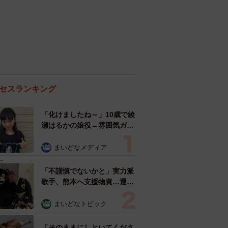
セスランキング
「化けましたね～」10歳で綾
瀬はるかの娘役→雰囲気ガラ
リの18歳に成長 「メイクで
雰囲気が」「宝塚に入れそ
まいどなメディア
う」
「不謹慎でないかと」実力派
歌手、熊本へ支援物資…運搬
トラックの車体デザインにた
めらい 「痛いほど伝わる」
まいどなトピック
「行動され立派」
「そのままにしといてくださ