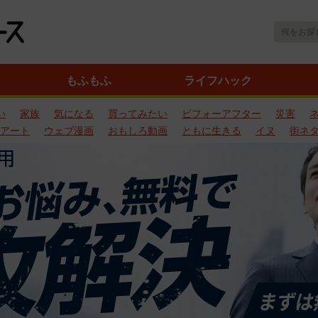
もふもふ
ライフハック
い
家族
気になる
買ってみたい
ビフォーアフター
災害
アート
ウェブ漫画
おもしろ動画
ともに生きる
イヌ
街ネ