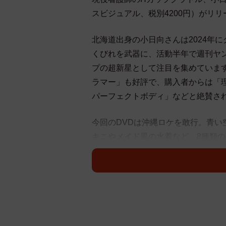
スビジュアル、税別4200円）がリ
北海道出身の小日向さんは2024年
くびれを武器に、活動半年で週刊ヤ
プの超新星として注目を集めています
ラマー」も好評で、購入者からは「
パーフェクトボディ」などと絶賛さ
今回のDVDは沖縄ロケを敢行。青い
キニやメイド風の水着など、8種類
どころは、1stより演技がめちゃめ
ンで着た、色々なところが透け透け
す！！DVD買ってくださいね！」と
月22日17時より秋葉原ソフマップ
イメージDVD「ヒミツの花園」はこ