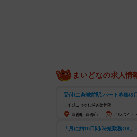
【小日向ゆりさんプロフィル】
こひなたゆり 2月6日生まれ 北海道出
戦 特技は料理 公式X（https://x.com/
Instagram（https://www.instagram.co
まいどなの求人情
受付/二条城前駅/パート募集/8
二条城こばやし鍼灸整骨院
京都府 京都市
アルバイト・
「月に約10日間/時短勤務OK」