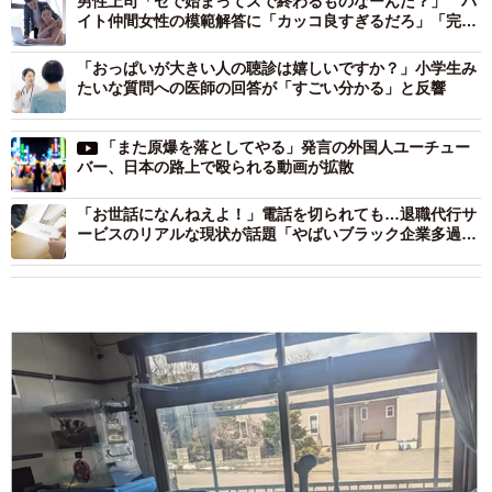
男性上司「セで始まってスで終わるものなーんだ？」 バ
イト仲間女性の模範解答に「カッコ良すぎるだろ」「完璧
な返し！」
「おっぱいが大きい人の聴診は嬉しいですか？」小学生み
たいな質問への医師の回答が「すごい分かる」と反響
「また原爆を落としてやる」発言の外国人ユーチュー
バー、日本の路上で殴られる動画が拡散
「お世話になんねえよ！」電話を切られても…退職代行サ
ービスのリアルな現状が話題「やばいブラック企業多過
ぎ」