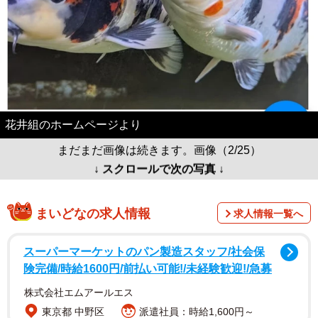
花井組のホームページより
まだまだ画像は続きます。画像（2/25）
↓ スクロールで次の写真 ↓
まいどなの求人情報
求人情報一覧へ
スーパーマーケットのパン製造スタッフ/社会保
険完備/時給1600円/前払い可能!/未経験歓迎!/急募
株式会社エムアールエス
東京都 中野区
派遣社員：時給1,600円～