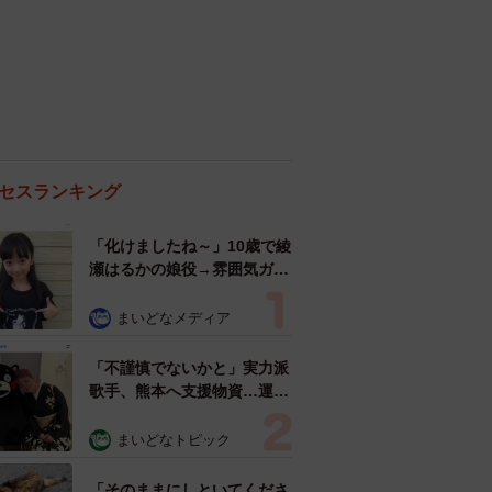
セスランキング
「化けましたね～」10歳で綾
瀬はるかの娘役→雰囲気ガラ
リの18歳に成長 「メイクで
雰囲気が」「宝塚に入れそ
まいどなメディア
う」
「不謹慎でないかと」実力派
歌手、熊本へ支援物資…運搬
トラックの車体デザインにた
めらい 「痛いほど伝わる」
まいどなトピック
「行動され立派」
「そのままにしといてくださ