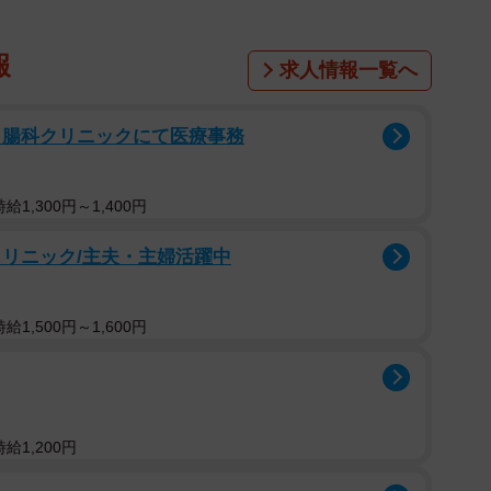
注先に北海道と札幌市の建設、水道系の部局が列記さ
道局、北海道などから何度も表彰状や感謝状を受けたこ
報
求人情報一覧へ
れた社訓には「礼儀正しく」「私ごとで人に迷惑をかけ
は「各人が将来的に社会に貢献できるよう会社全体、全
胃腸科クリニックにて医療事務
いる。
一部SNS投稿に関する本市の対応について」と題し、
1,300円～1,400円
証を受けております株式会社花井組に関し、SNS上の投
クリニック/主夫・主婦活躍中
せられております。」「本市としては、今後、事実の確
に沿って、認証取り消しの手続きを進めてまいります」
1,500円～1,600円
給1,200円