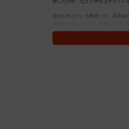
除したのか」などと声が上がってい
波紋を呼んでいる動画には、花井組
耳や髪の毛をつかみ、馬乗りになっ
く報じたHTB北海道テレビは、大き
従業員に暴力を働いたと報じていま
花井組がスポンサーを務めるBリー
は8日、「事実確認を行った結果、
このような暴力的な行為は、スポー
り、当クラブとしても看過できるも
発表した。
また、Jキャストニュースの記事に
ていませんが、恐らくそうなのでは
た。