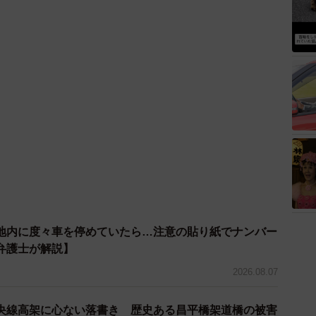
地内に度々車を停めていたら…注意の貼り紙でナンバー
弁護士が解説】
2026.08.07
央線高架に心ない落書き 歴史ある昌平橋架道橋の被害