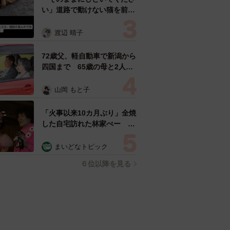
い」道路で動けない猫を前に
返された一言… 懸命に生き
ようとした4日間 「命の重
渡辺 晴子
さはみんな同じ」保護団体代
表の訴え
72歳父、軽自動車で新潟から
四国まで 65歳の母と2人で
3泊4日の旅 パーキングの休
憩まで分刻み… 「大学生で
山岡 もと子
も組まねえよ！」
「火事以来10カ月ぶり」全焼
した自宅訪れた林家ぺー 内
装も壁も取り払われスケルト
ン状態の部屋に呆然
まいどなトピック
６位以降を見る