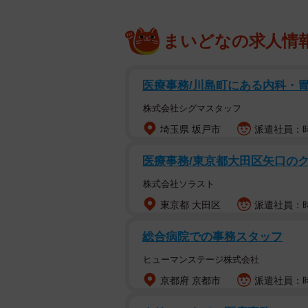
花井組のホームページには、主要受
れ、北海道警察、札幌市建設局、水
まいどなの求人情
とが記されている。筆文字で額装さ
ないこと」などと記され、人材育成
医療事務/川島町にある内科・
員でバックアップする」とうたって
株式会社シグマスタッフ
札幌市は騒動を受け、広報部のXで「
埼玉県 坂戸市
派遣社員：時給
「現在、本市の複数の事業で企業認
医療事務/東京都大田区矢口の
稿について多くのお問い合わせが寄
認が取れ次第、各認証制度の規定等
株式会社ソラスト
と声明を出した。
東京都 大田区
派遣社員：時給
総合病院での事務スタッフ
ヒューマンステージ株式会社
京都府 京都市
派遣社員：時