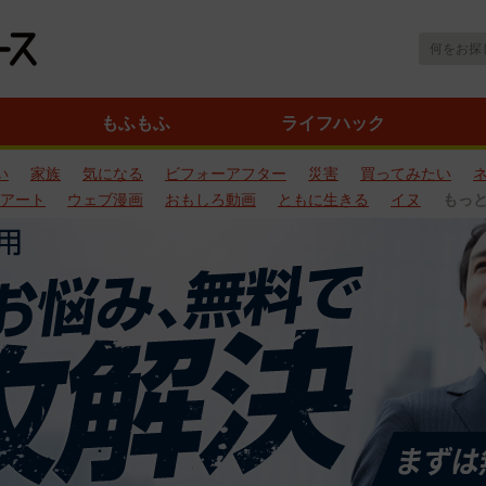
もふもふ
ライフハック
い
家族
気になる
ビフォーアフター
災害
買ってみたい
アート
ウェブ漫画
おもしろ動画
ともに生きる
イヌ
もっ