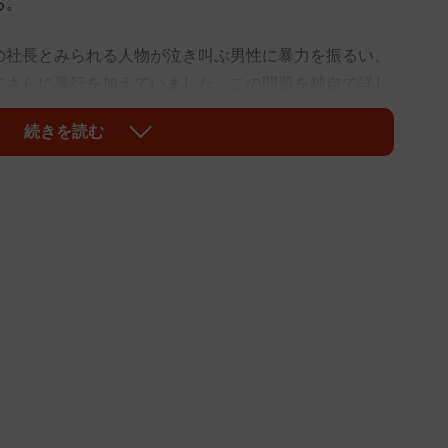
る。
の社長とみられる人物が泣き叫ぶ男性に暴力を振るい、
てさらに暴行を加えていました。この問題を独自で詳し
な水槽で飼育されていたコイの世話をめぐって、社長が
続きを読む
す。
グ男子プロバスケットボールクラブ「レバンガ北海道」
映像が花井組でのものであるとの確認が取れました」「
ツの健全性や地域社会への信頼に著しく反するものであ
のではありません」としてスポンサー契約を解除したと
よると、花井組の代理人弁護士は「動画は、まだ見切れ
ないかと思います」と社長が手を出したとの見方を示し