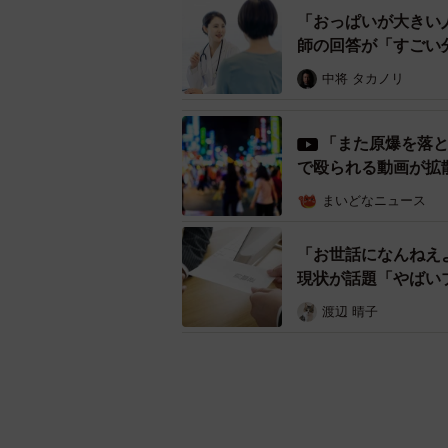
「おっぱいが大きい
師の回答が「すごい
中将 タカノリ
「また原爆を落
で殴られる動画が拡
まいどなニュース
「お世話になんねえ
現状が話題「やばい
渡辺 晴子