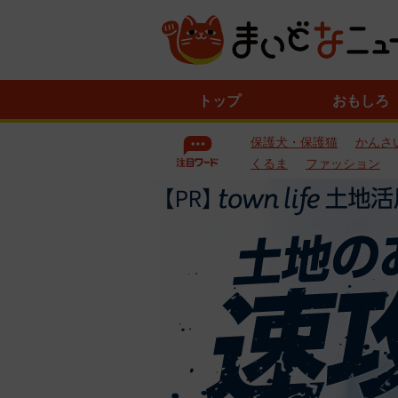
ニ
トップ
おもしろ
ュ
ー
保護犬・保護猫
かんさ
ス
一
くるま
ファッション
覧