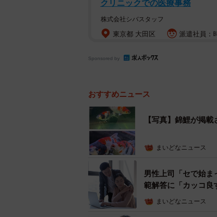
クリニックでの医療事務
株式会社シバスタッフ
東京都 大田区
派遣社員：時
Sponsored by
おすすめニュース
【写真】錦鯉が掲載
まいどなニュース
男性上司「セで始ま
範解答に「カッコ良
まいどなニュース