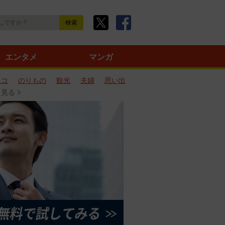
エンタメ
マンガ
ネコ
のりもの
観光
夫婦
思い出
と見る