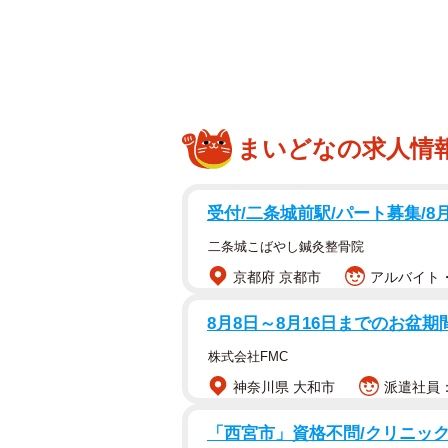
まいどなの求人情
受付/二条城前駅/パート募集/8
二条城こばやし鍼灸整骨院
京都府 京都市
アルバイト・
8月8日～8月16日までのお盆期
株式会社FMC
神奈川県 大和市
派遣社員：時
「西宮市」資格不問/クリニック