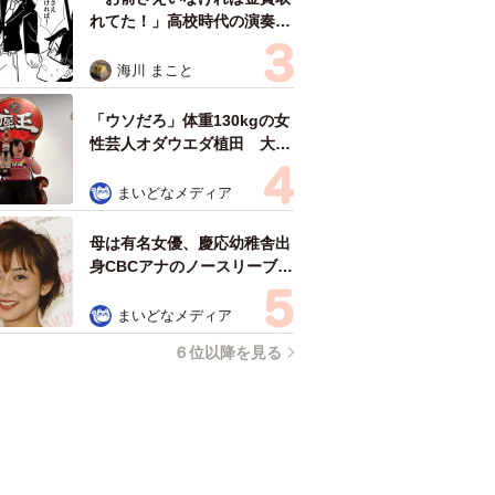
れてた！」高校時代の演奏会
がトラウマ……責められた学
生は楽器修理職人に 10年後
海川 まこと
再会した因縁の相手から思わ
ぬ申し出【漫画】
「ウソだろ」体重130kgの女
性芸人オダウエダ植田 大学
時代のほっそり姿に「マジ
で」
まいどなメディア
母は有名女優、慶応幼稚舎出
身CBCアナのノースリーブ姿
「育ちの良さが表情に表れて
る」「天使の笑顔」
まいどなメディア
６位以降を見る