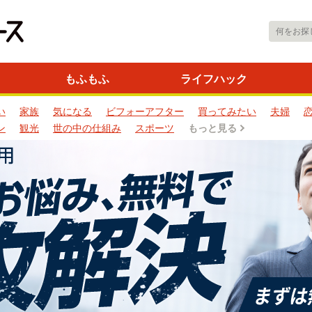
もふもふ
ライフハック
い
家族
気になる
ビフォーアフター
買ってみたい
夫婦
ン
観光
世の中の仕組み
スポーツ
もっと見る