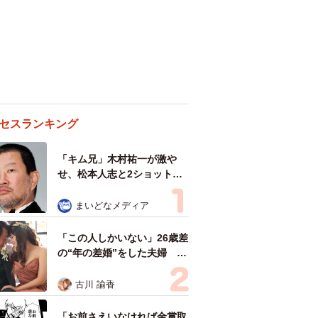
セスランキング
「キム兄」木村祐一が激や
せ、松本人志と2ショット
「一瞬、分からなかったわ」
「テキヤの兄さん」
まいどなメディア
「この人しかいない」26歳差
の“年の差婚”をした夫婦 出
会いは？反対する声はなかっ
た？ 今の思いを聞いた
古川 諭香
「お前さえいなければ金賞取