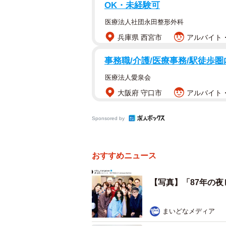
OK・未経験可
医療法人社団永田整形外科
兵庫県 西宮市
アルバイト・
事務職/介護/医療事務/駅徒歩圏
医療法人愛泉会
大阪府 守口市
アルバイト・
Sponsored by
おすすめニュース
【写真】「87年の
まいどなメディア