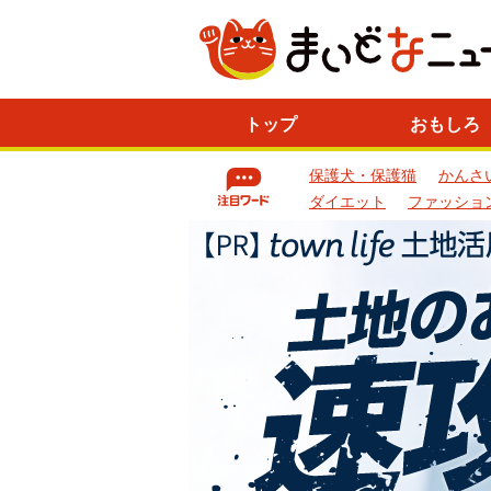
ニ
トップ
おもしろ
ュ
ー
保護犬・保護猫
かんさ
ス
一
ダイエット
ファッショ
覧