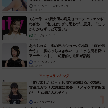
まいどなニュースエンタメ部
2026.08.07
3児の母 43歳女優の肩見せコーデでファンざ
わざわ 「色っぽすぎて思わず二度見」「むっ
かしからずっと可愛い」
まいどなトピック
2026.08.07
あのちゃん、雨の日のショーパン姿に「雨が似
合う」「脚めっちゃきれい！」「水も滴る良い
アーティスト」 幻想的な近影が話題
まいどなメディア
2026.08.07
アクセスランキング
「化けましたね～」10歳で綾瀬はるかの娘役→
雰囲気ガラリの18歳に成長 「メイクで雰囲気
が」「宝塚に入れそう」
まいどなメディア