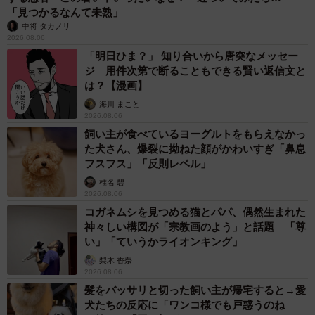
「見つかるなんて未熟」
中将 タカノリ
2026.08.06
「明日ひま？」 知り合いから唐突なメッセー
ジ 用件次第で断ることもできる賢い返信文と
は？【漫画】
海川 まこと
2026.08.06
飼い主が食べているヨーグルトをもらえなかっ
た犬さん、爆裂に拗ねた顔がかわいすぎ「鼻息
フスフス」「反則レベル」
椎名 碧
2026.08.06
コガネムシを見つめる猫とパパ、偶然生まれた
神々しい構図が「宗教画のよう」と話題 「尊
い」「ていうかライオンキング」
梨木 香奈
2026.08.06
髪をバッサリと切った飼い主が帰宅すると→愛
犬たちの反応に「ワンコ様でも戸惑うのね