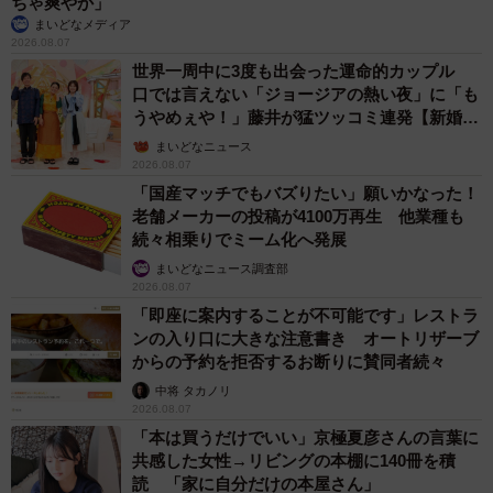
ちゃ爽やか」
まいどなメディア
2026.08.07
世界一周中に3度も出会った運命的カップル
口では言えない「ジョージアの熱い夜」に「も
うやめぇや！」藤井が猛ツッコミ連発【新婚さ
ん】
まいどなニュース
2026.08.07
「国産マッチでもバズりたい」願いかなった！
老舗メーカーの投稿が4100万再生 他業種も
続々相乗りでミーム化へ発展
まいどなニュース調査部
2026.08.07
「即座に案内することが不可能です」レストラ
ンの入り口に大きな注意書き オートリザーブ
からの予約を拒否するお断りに賛同者続々
中将 タカノリ
2026.08.07
「本は買うだけでいい」京極夏彦さんの言葉に
共感した女性→リビングの本棚に140冊を積
読 「家に自分だけの本屋さん」