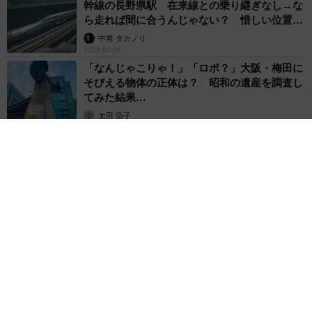
幹線の長野県駅 在来線との乗り継ぎなし→な
ら走れば間に合うんじゃない？ 惜しい位置関
係が反響
中将 タカノリ
2026.08.06
「なんじゃこりゃ！」「ロボ？」大阪・梅田に
そびえる物体の正体は？ 昭和の遺産を調査し
てみた結果…
太田 浩子
2026.08.06