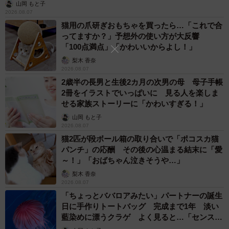
山岡 もと子
2026.08.07
猫用の爪研ぎおもちゃを買ったら…「これで合
ってますか？」予想外の使い方が大反響
「100点満点」「かわいいからよし！」
梨木 香奈
2026.08.07
2歳半の長男と生後2カ月の次男の母 母子手帳
2冊をイラストでいっぱいに 見る人を楽しま
せる家族ストーリーに「かわいすぎる！」
山岡 もと子
2026.08.07
猫2匹が段ボール箱の取り合いで「ポコスカ猫
パンチ」の応酬 その後の心温まる結末に「愛
～！」「おばちゃん泣きそうや…」
梨木 香奈
2026.08.07
「ちょっとババロアみたい」パートナーの誕生
日に手作りトートバッグ 完成まで1年 淡い
藍染めに漂うクラゲ よく見ると…「センスす
ごい」