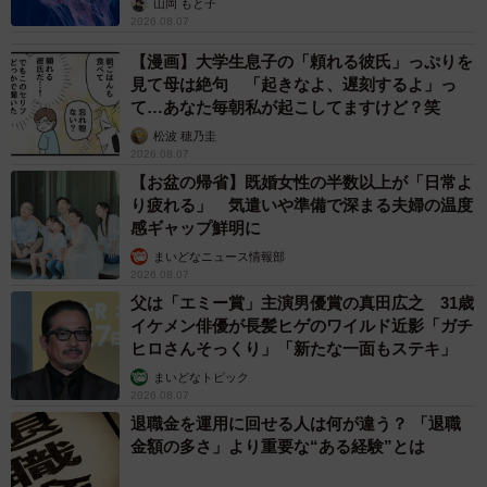
山岡 もと子
2026.08.07
【漫画】大学生息子の「頼れる彼氏」っぷりを
見て母は絶句 「起きなよ、遅刻するよ」っ
て…あなた毎朝私が起こしてますけど？笑
松波 穂乃圭
2026.08.07
【お盆の帰省】既婚女性の半数以上が「日常よ
り疲れる」 気遣いや準備で深まる夫婦の温度
感ギャップ鮮明に
まいどなニュース情報部
2026.08.07
父は「エミー賞」主演男優賞の真田広之 31歳
イケメン俳優が長髪ヒゲのワイルド近影「ガチ
ヒロさんそっくり」「新たな一面もステキ」
まいどなトピック
2026.08.07
退職金を運用に回せる人は何が違う？ 「退職
金額の多さ」より重要な“ある経験”とは