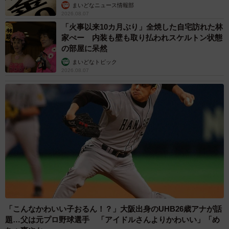
まいどなニュース情報部
2026.08.07
「火事以来10カ月ぶり」全焼した自宅訪れた林
家ぺー 内装も壁も取り払われスケルトン状態
の部屋に呆然
まいどなトピック
2026.08.07
「こんなかわいい子おるん！？」大阪出身のUHB26歳アナが話
題…父は元プロ野球選手 「アイドルさんよりかわいい」「め