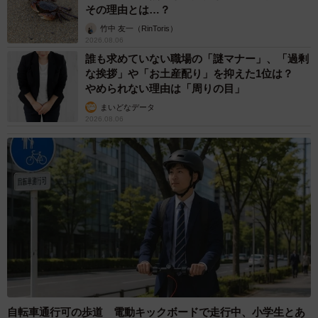
その理由とは…？
竹中 友一（RinToris）
2026.08.06
誰も求めていない職場の「謎マナー」、「過剰
な挨拶」や「お土産配り」を抑えた1位は？
やめられない理由は「周りの目」
まいどなデータ
2026.08.06
自転車通行可の歩道 電動キックボードで走行中、小学生とあ