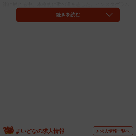
楽に触れる中、本格的に歌の道を志した。インスタグラム
ではたびたび弾き語りを披露しており、俳優としても活
続きを読む
躍。今年1月24日、TVドラマ「相続探偵」の主題歌とし
て、「ラストレター」でメジャーデビューした。
レイニさんは「ラストレター」について、「自分は普段、
思っていることを口に出せないので、歌に気持ちを乗せて
います。ラストレターは事前に原作や脚本を読ませていた
だけたので、なお一層真っ直ぐな気持ちでレコーディング
に挑めました。口には出せないからこそ手紙(歌)で伝えられ
る、ドラマの内容と自分の思いが合わさった楽曲になった
かと思います」とコメントしている。
まいどなの求人情報
求人情報一覧へ