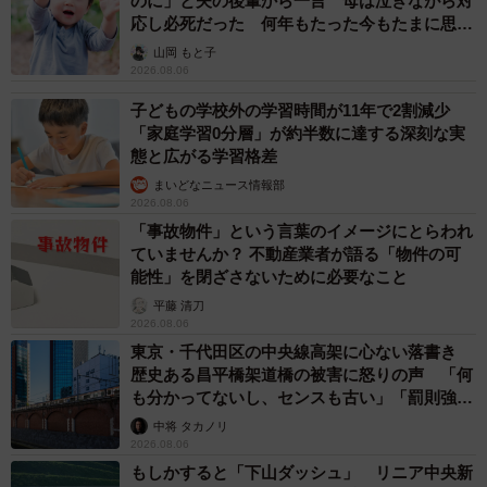
のに」と夫の後輩から一言 母は泣きながら対
応し必死だった 何年もたった今もたまに思い
出し…
山岡 もと子
2026.08.06
子どもの学校外の学習時間が11年で2割減少
「家庭学習0分層」が約半数に達する深刻な実
態と広がる学習格差
まいどなニュース情報部
2026.08.06
「事故物件」という言葉のイメージにとらわれ
ていませんか？ 不動産業者が語る「物件の可
能性」を閉ざさないために必要なこと
平藤 清刀
2026.08.06
東京・千代田区の中央線高架に心ない落書き
歴史ある昌平橋架道橋の被害に怒りの声 「何
も分かってないし、センスも古い」「罰則強化
して」
中将 タカノリ
2026.08.06
もしかすると「下山ダッシュ」 リニア中央新