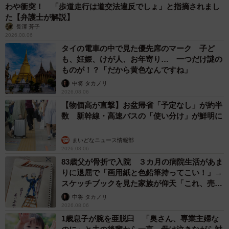
わや衝突！ 「歩道走行は道交法違反でしょ」と指摘されまし
た【弁護士が解説】
長澤 芳子
2026.08.06
タイの電車の中で見た優先席のマーク 子ど
も、妊娠、けが人、お年寄り… 一つだけ謎の
ものが！？「だから黄色なんですね」
中将 タカノリ
2026.08.06
【物価高が直撃】お盆帰省「予定なし」が約半
数 新幹線・高速バスの「使い分け」が鮮明に
まいどなニュース情報部
2026.08.06
83歳父が骨折で入院 ３カ月の病院生活があま
りに退屈で「画用紙と色鉛筆持ってこい！」→
スケッチブックを見た家族が仰天「これ、売れ
ますよ…」
中将 タカノリ
2026.08.06
1歳息子が腕を亜脱臼 「奥さん、専業主婦な