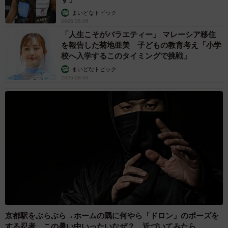
まいどなトピック
2026.08.06
「人生こそがバラエティー」 マレーシア移住
を報告した菊地亜美 子どもの教育考え「小学
校へ入学するこのタイミングで挑戦」
まいどなトピック
2026.08.06
京都駅をぶらぶら→ホームの隅に何やら「ドロン」のポーズを
する忍者 この暑い中いったいなぜ？ 近づいてみたら…