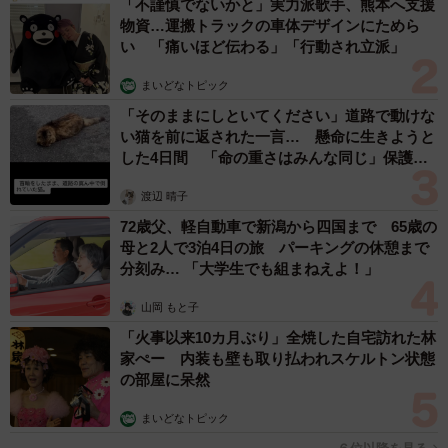
「不謹慎でないかと」実力派歌手、熊本へ支援
物資…運搬トラックの車体デザインにためら
い 「痛いほど伝わる」「行動され立派」
まいどなトピック
「そのままにしといてください」道路で動けな
い猫を前に返された一言… 懸命に生きようと
した4日間 「命の重さはみんな同じ」保護団
体代表の訴え
渡辺 晴子
72歳父、軽自動車で新潟から四国まで 65歳の
母と2人で3泊4日の旅 パーキングの休憩まで
分刻み… 「大学生でも組まねえよ！」
山岡 もと子
「火事以来10カ月ぶり」全焼した自宅訪れた林
家ぺー 内装も壁も取り払われスケルトン状態
の部屋に呆然
まいどなトピック