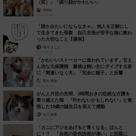
（笑）」「困り顔がかわいい」
ANNA
2026.08.06
「誰かみたいにならなきゃ」 他人を正解にし
て生きてきた母親 自己主張が苦手な娘に教わ
った大切なこと【漫画】
海川 まこと
2026.08.06
「かわいいストーカーに追われています」甘え
ん坊な元保護猫 最後は飼い主にダイブする姿
に「間違いなく犬」「完全に親子」と反響
梨木 香奈
2026.08.06
がんと片目の失明、3時間おきの壮絶な介護を
乗り越えた猫 「叶わないかもしれない」と覚
悟した19歳の誕生日を迎えて感動
古川 諭香
2026.08.06
「カニにアジをあげると青くなる」ほんと
に！？ 「自然の染色技術が凄い」と話題に