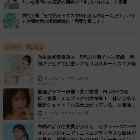
たいな質問への医師の回答が「すごい分かる」と反響
男性上司「セで始まってスで終わるものなーんだ？」バイ
ト仲間女性の模範解答に「完璧な返し！」
エンタメ
気になる
乃木坂46賀喜遥香 5年ぶり週チャン表紙 巻
頭グラビアでは激レアなメガネルームウエア姿
まいどなニュースエンタメ部
2026.08.07
最強グラマー声優・井口裕香 FLASHで表
紙・巻頭・ミニブックの大特集！ 体いじめる
最新ショット「お尻仕上がっている、と自負し
ています」「いくつになっても理想の身体でい
まいどなニュースエンタメ部
たい」
2026.08.07
白桃のような美尻がぷりん セクシーバニーや
オレンジビキニでミニマムグラマラスな肢体が
大暴れ 成瀬かのん3rd DVD「ピーチライン」