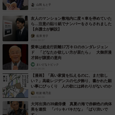
山岡 もと子
2026.08.07
友人のマンション敷地内に度々車を停めていた
ら…注意の貼り紙でナンバーをさらされました
【弁護士が解説】
長澤 芳子
2026.08.07
愛車は総走行距離17万キロのホンダレジェン
ド 「どなたか欲しい方が居たら」 大御所漫
才師が譲渡の意向
まいどなトピック
2026.08.06
【漫画】「高い家賃を払えるのに、まだ欲し
い？」高級レジデンスの七夕飾り、書かれた願
い事にびっくり 人の欲には終わりがないのか
松波 穂乃圭
2026.08.06
大河出演の39歳俳優 真夏の海で赤銅色の肉体
美を連投 「バッキバキだな」「ばり渋いで
す」