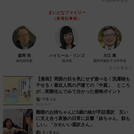
６位以降を見る
まいどなファミリー
（新着記事順）
森岡 浩
ハイヒール・リンゴ
大江 篤
姓氏研究家
漫才師
園田学園女子大学学長
もっと見る
【漫画】周囲の目を気にせず遊べる！洗濯物も
干せる！最近人気の戸建ての「中庭」 ところ
が…実際住んでみて分かった後悔ポイント
中瀬 えみ
2026.08.07
難聴のお姉ちゃんに5歳の妹が手話通訳 互い
に支え合う家族の日常に反響「妹ちゃん、頼も
しい」「かわいい通訳さん」
五ヶ瀬 あお