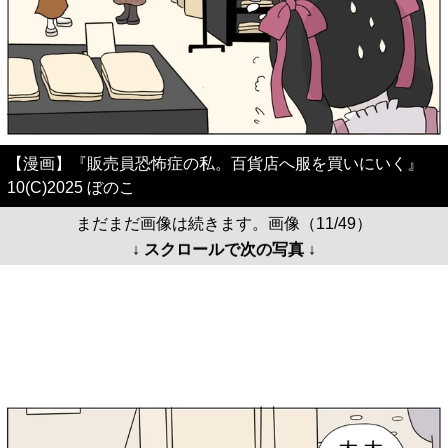
【漫画】『販売員恐怖症の私。百貨店へ服を買いにいく』
10(C)2025 ぼのこ
まだまだ画像は続きます。画像（11/49）
↓ スクロールで次の写真 ↓