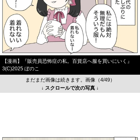
【漫画】『販売員恐怖症の私。百貨店へ服を買いにいく』
3(C)2025 ぼのこ
まだまだ画像は続きます。画像（4/49）
↓ スクロールで次の写真 ↓