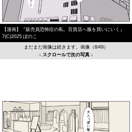
【漫画】『販売員恐怖症の私。百貨店へ服を買いにいく』
7(C)2025 ぼのこ
まだまだ画像は続きます。画像（8/49）
↓ スクロールで次の写真 ↓