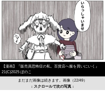
【漫画】『販売員恐怖症の私。百貨店へ服を買いにいく』
21(C)2025 ぼのこ
まだまだ画像は続きます。画像（22/49）
↓ スクロールで次の写真 ↓