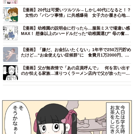
【漫画】20代は可愛いツルツル→しかし40代になると！？
女性の「パンツ事情」に共感爆発 女子力か履き心地
か…揺れる心
【漫画】幼稚園の説明会に行ったら…服装ミスで場違い感
MAX！ 想像以上のハードルだった“幼稚園選び” 母の奮闘
記が話題に「情報収集は大事」
【漫画】「嫌だ、お金払いたくない」1年半で250万円貯め
たけど…“お金使えない症候群”に 食費月1万2000円、心
削りながらの節約生活に反響
【漫画】父が無表情で「あの店員呼んで」 何を言い出す
のか怯える家族…凍りつくラーメン店内で父が放った一言
とは