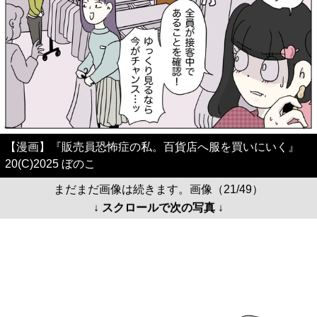
【漫画】『販売員恐怖症の私。百貨店へ服を買いにいく』
20(C)2025 ぼのこ
まだまだ画像は続きます。画像（21/49）
↓ スクロールで次の写真 ↓