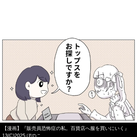
【漫画】『販売員恐怖症の私。百貨店へ服を買いにいく』
13(C)2025 ぼのこ