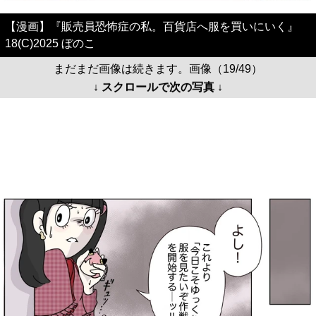
【漫画】『販売員恐怖症の私。百貨店へ服を買いにいく』
18(C)2025 ぼのこ
まだまだ画像は続きます。画像（19/49）
↓ スクロールで次の写真 ↓