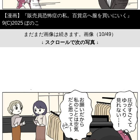
【漫画】『販売員恐怖症の私。百貨店へ服を買いにいく』
9(C)2025 ぼのこ
まだまだ画像は続きます。画像（10/49）
↓ スクロールで次の写真 ↓