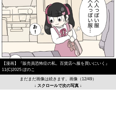
【漫画】『販売員恐怖症の私。百貨店へ服を買いにいく』
11(C)2025 ぼのこ
まだまだ画像は続きます。画像（12/49）
↓ スクロールで次の写真 ↓