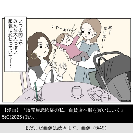
【漫画】『販売員恐怖症の私。百貨店へ服を買いにいく』
5(C)2025 ぼのこ
まだまだ画像は続きます。画像（6/49）