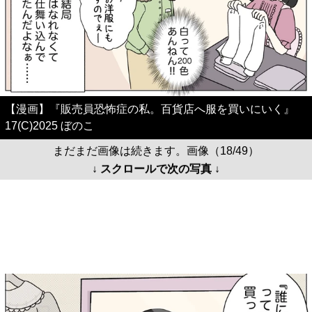
【漫画】『販売員恐怖症の私。百貨店へ服を買いにいく』
17(C)2025 ぼのこ
まだまだ画像は続きます。画像（18/49）
↓ スクロールで次の写真 ↓