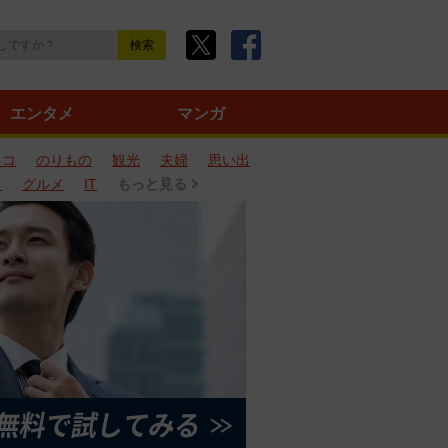
エンタメ
マンガ
ネコ
のりもの
観光
夫婦
思い出
タ
グルメ
IT
もっと見る