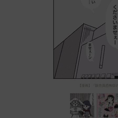
【漫画】『販売員恐怖症の私