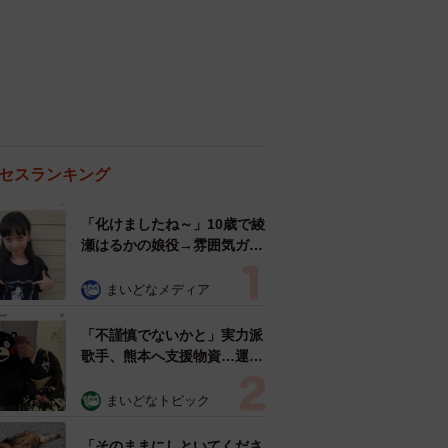
セスランキング
「化けましたね～」10歳で綾
瀬はるかの娘役→雰囲気ガラ
リの18歳に成長 「メイクで
雰囲気が」「宝塚に入れそ
まいどなメディア
う」
「不謹慎でないかと」実力派
歌手、熊本へ支援物資…運搬
トラックの車体デザインにた
めらい 「痛いほど伝わる」
まいどなトピック
「行動され立派」
「そのままにしといてくださ