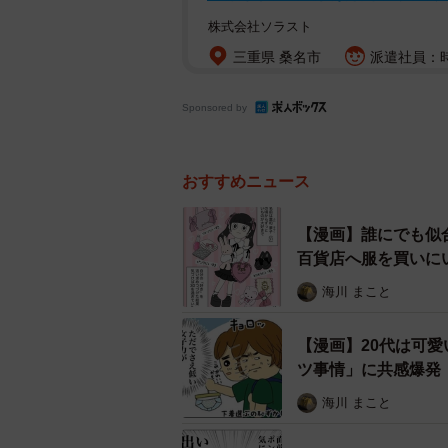
株式会社ソラスト
三重県 桑名市
派遣社員：時
Sponsored by
おすすめニュース
【漫画】誰にでも似
百貨店へ服を買いに
海川 まこと
【漫画】20代は可
ツ事情」に共感爆発
海川 まこと