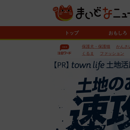
ニ
トップ
おもしろ
ュ
ー
保護犬・保護猫
かんさ
ス
一
くるま
ファッション
覧