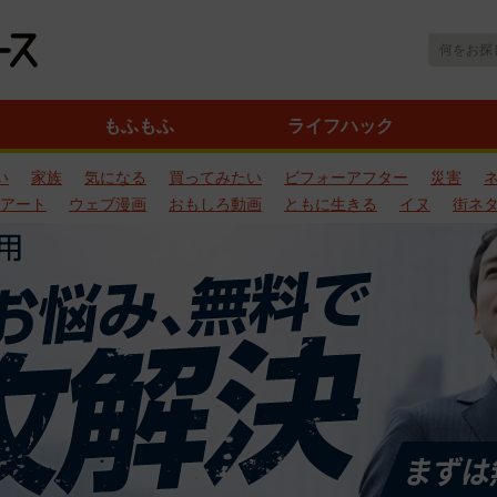
もふもふ
ライフハック
い
家族
気になる
買ってみたい
ビフォーアフター
災害
アート
ウェブ漫画
おもしろ動画
ともに生きる
イヌ
街ネ