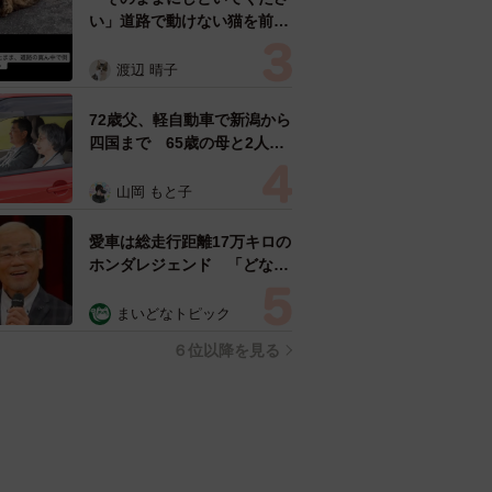
い」道路で動けない猫を前に
返された一言… 懸命に生き
ようとした4日間 「命の重
渡辺 晴子
さはみんな同じ」保護団体代
表の訴え
72歳父、軽自動車で新潟から
四国まで 65歳の母と2人で
3泊4日の旅 パーキングの休
憩まで分刻み… 「大学生で
山岡 もと子
も組まねえよ！」
愛車は総走行距離17万キロの
ホンダレジェンド 「どなた
か欲しい方が居たら」 大御
所漫才師が譲渡の意向
まいどなトピック
６位以降を見る