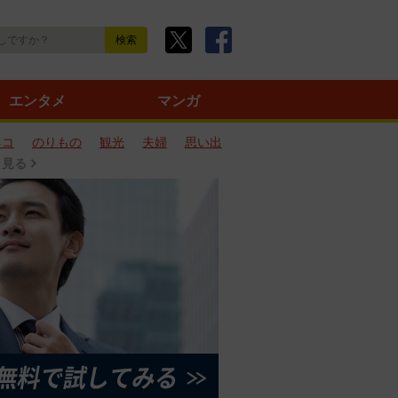
エンタメ
マンガ
ネコ
のりもの
観光
夫婦
思い出
と見る