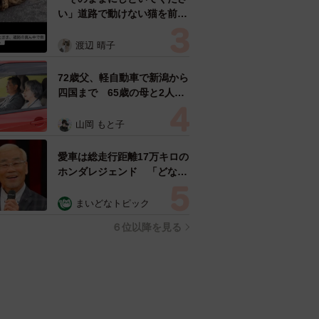
い」道路で動けない猫を前に
返された一言… 懸命に生き
ようとした4日間 「命の重
渡辺 晴子
さはみんな同じ」保護団体代
表の訴え
72歳父、軽自動車で新潟から
四国まで 65歳の母と2人で
3泊4日の旅 パーキングの休
憩まで分刻み… 「大学生で
山岡 もと子
も組まねえよ！」
愛車は総走行距離17万キロの
ホンダレジェンド 「どなた
か欲しい方が居たら」 大御
所漫才師が譲渡の意向
まいどなトピック
６位以降を見る