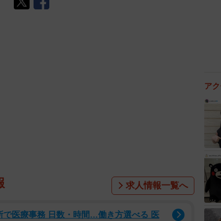
アク
報
求人情報一覧へ
所で医療事務 日数・時間…働き方選べる 医