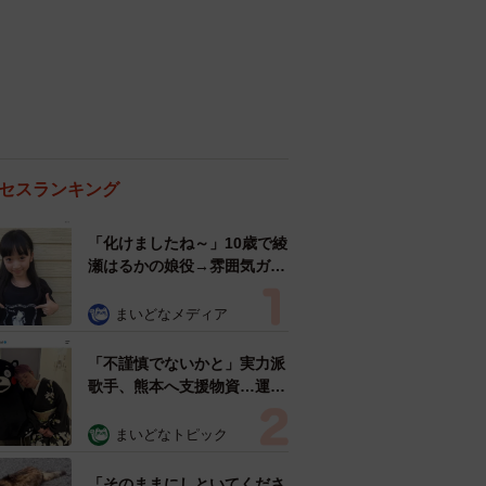
セスランキング
「化けましたね～」10歳で綾
瀬はるかの娘役→雰囲気ガラ
リの18歳に成長 「メイクで
雰囲気が」「宝塚に入れそ
まいどなメディア
う」
「不謹慎でないかと」実力派
歌手、熊本へ支援物資…運搬
トラックの車体デザインにた
めらい 「痛いほど伝わる」
まいどなトピック
「行動され立派」
「そのままにしといてくださ