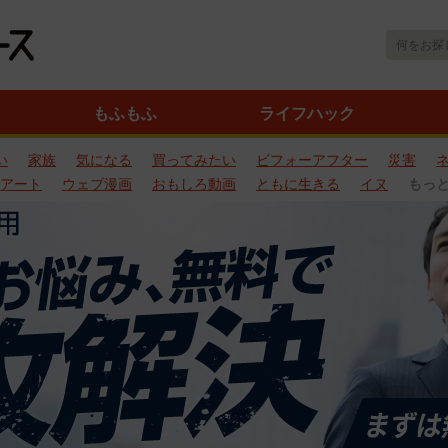
もふもふ
ライフハック
い
家族
気になる
買ってみたい
ビフォーアフター
災害
アート
ウェブ漫画
おもしろ動画
ともに生きる
イヌ
もっ