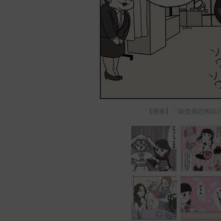
【漫画】『販売員恐怖症の私