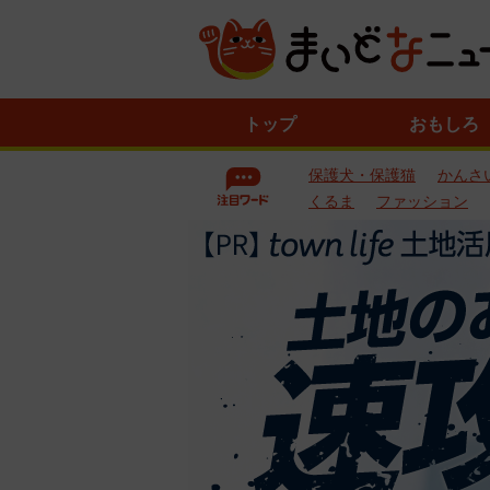
ニ
トップ
おもしろ
ュ
ー
保護犬・保護猫
かんさ
ス
一
くるま
ファッション
覧