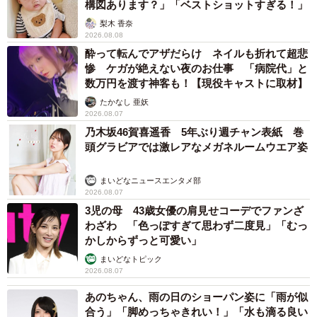
構図あります？」「ベストショットすぎる！」
梨木 香奈
2026.08.08
酔って転んでアザだらけ ネイルも折れて超悲
惨 ケガが絶えない夜のお仕事 「病院代」と
数万円を渡す神客も！【現役キャストに取材】
たかなし 亜妖
2026.08.07
乃木坂46賀喜遥香 5年ぶり週チャン表紙 巻
頭グラビアでは激レアなメガネルームウエア姿
まいどなニュースエンタメ部
2026.08.07
3児の母 43歳女優の肩見せコーデでファンざ
わざわ 「色っぽすぎて思わず二度見」「むっ
かしからずっと可愛い」
まいどなトピック
2026.08.07
あのちゃん、雨の日のショーパン姿に「雨が似
合う」「脚めっちゃきれい！」「水も滴る良い