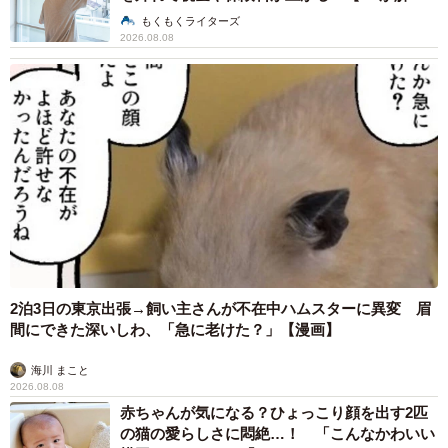
説】
もくもくライターズ
2026.08.08
2泊3日の東京出張→飼い主さんが不在中ハムスターに異変 眉
間にできた深いしわ、「急に老けた？」【漫画】
海川 まこと
2026.08.08
赤ちゃんが気になる？ひょっこり顔を出す2匹
の猫の愛らしさに悶絶…！ 「こんなかわいい