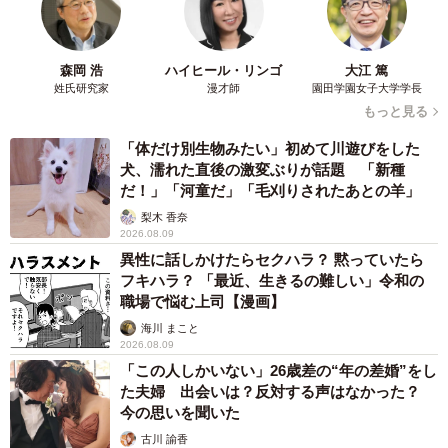
ようなトラブルかもしれませんが、予想外の親切に触れる
体験も含めて親子ともどもかけがえのない思い出となりま
森岡 浩
ハイヒール・リンゴ
大江 篤
した。』
姓氏研究家
漫才師
園田学園女子大学学長
もっと見る
◆木村剛士（キムラタケシ） 長野で4人の子どもたちと暮
「体だけ別生物みたい」初めて川遊びをした
らすシングルファーザー。50歳になり仕事をやめ、家を売
犬、濡れた直後の激変ぶりが話題 「新種
り、子どもたちと世界一周の旅へ出る。
だ！」「河童だ」「毛刈りされたあとの羊」
梨木 香奈
2026.08.09
異性に話しかけたらセクハラ？ 黙っていたら
フキハラ？ 「最近、生きるの難しい」令和の
職場で悩む上司【漫画】
海川 まこと
2026.08.09
「この人しかいない」26歳差の“年の差婚”をし
た夫婦 出会いは？反対する声はなかった？
今の思いを聞いた
古川 諭香