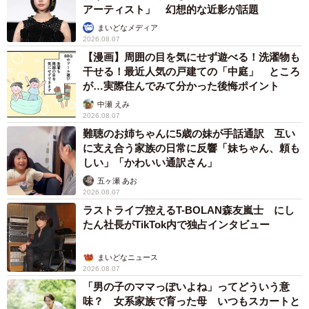
アーティスト」 幻想的な近影が話題
まいどなメディア
2026.08.07
【漫画】周囲の目を気にせず遊べる！洗濯物も
干せる！最近人気の戸建ての「中庭」 ところ
が…実際住んでみて分かった後悔ポイント
中瀬 えみ
2026.08.07
難聴のお姉ちゃんに5歳の妹が手話通訳 互い
に支え合う家族の日常に反響「妹ちゃん、頼も
しい」「かわいい通訳さん」
五ヶ瀬 あお
2026.08.07
ラストライブ控えるT-BOLAN森友嵐士 にし
たん社長がTikTok内で独占インタビュー
まいどなニュース
2026.08.07
「男の子のママっぽいよね」ってどういう意
味？ 女系家族で育った母 いつもスカートと