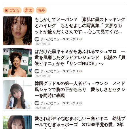
気になる
家族
海外
もしかしてノーパン？ 素肌に黒ストッキング
とハイレグ ちとせよしの写真集「 大胆なカ
ットが盛りだくさんです… 心して見てくださ
い」
まいどなニュースエンタメ部
2026.08.08
はだけた黒キャミからあふれるマシュマロ 一
世を風靡したグラビアレジェンド 伝説の「貝
殻ビキニ」から「サンゴNUDE」へ
まいどなニュースエンタメ部
2026.08.08
韓国グラドルの第一人者ピョ・ウンジ メイド
2/3
風シャツで胸の下がちらり 愛らしさとセクシ
ーを同時に表現
カンボジアでの一枚、戻ってきたスマホで景色を撮影する長女（木村剛
まいどなニュースエンタメ部
士さん提供）
2026.08.08
愛されボディ包むまぶしい三角ビキニ 幼児プ
『タイのバンコクからカンボジアのシェムリアップへバス
ールでむぎゅっポーズ STU48甲斐心愛、2年
で向かう道中で、長女がスマホを忘れたことに気が付きま