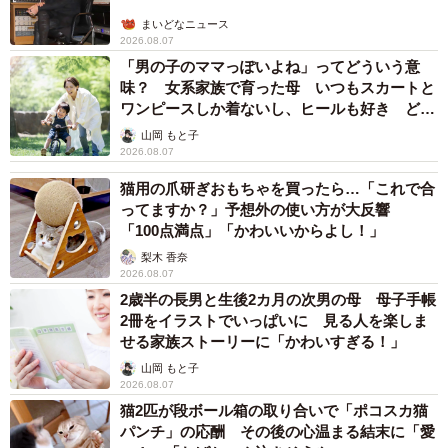
まいどなニュース
2026.08.07
「男の子のママっぽいよね」ってどういう意
味？ 女系家族で育った母 いつもスカートと
ワンピースしか着ないし、ヒールも好き どの
へんが…
山岡 もと子
2026.08.07
猫用の爪研ぎおもちゃを買ったら…「これで合
ってますか？」予想外の使い方が大反響
「100点満点」「かわいいからよし！」
梨木 香奈
2026.08.07
2歳半の長男と生後2カ月の次男の母 母子手帳
2冊をイラストでいっぱいに 見る人を楽しま
せる家族ストーリーに「かわいすぎる！」
山岡 もと子
2026.08.07
猫2匹が段ボール箱の取り合いで「ポコスカ猫
パンチ」の応酬 その後の心温まる結末に「愛