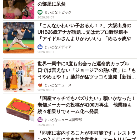
の部屋に呆然
まいどなトピック
2026.08.07
「こんなかわいい子おるん！？」大阪出身の
UHB26歳アナが話題…父は元プロ野球選手
「アイドルさんよりかわいい」「めちゃ爽や
か」
まいどなメディア
2026.08.07
世界一周中に3度も出会った運命的カップル
口では言えない「ジョージアの熱い夜」に「も
うやめぇや！」藤井が猛ツッコミ連発【新婚さ
ん】
まいどなニュース
2026.08.07
「国産マッチでもバズりたい」願いかなった！
老舗メーカーの投稿が4100万再生 他業種も
続々相乗りでミーム化へ発展
まいどなニュース調査部
2026.08.07
「即座に案内することが不可能です」レストラ
ンの入り口に大きな注意書き オートリザーブ