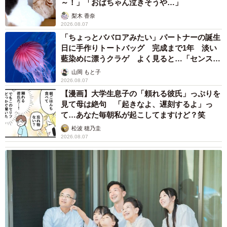
～！」「おばちゃん泣きそうや…」
梨木 香奈
2026.08.07
「ちょっとババロアみたい」パートナーの誕生
日に手作りトートバッグ 完成まで1年 淡い
藍染めに漂うクラゲ よく見ると…「センスす
ごい」
山岡 もと子
2026.08.07
【漫画】大学生息子の「頼れる彼氏」っぷりを
見て母は絶句 「起きなよ、遅刻するよ」っ
て…あなた毎朝私が起こしてますけど？笑
松波 穂乃圭
2026.08.07