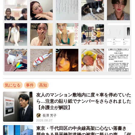
気になる
事件
高知
友人のマンション敷地内に度々車を停めていた
ら…注意の貼り紙でナンバーをさらされました
【弁護士が解説】
長澤 芳子
2026.08.07
東京・千代田区の中央線高架に心ない落書き
歴史ある昌平橋架道橋の被害に怒りの声 「何