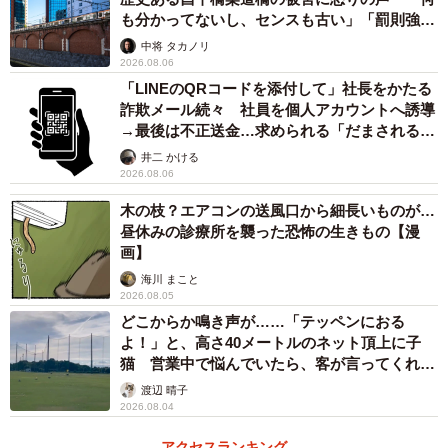
も分かってないし、センスも古い」「罰則強化
して」
中将 タカノリ
2026.08.06
「LINEのQRコードを添付して」社長をかたる
詐欺メール続々 社員を個人アカウントへ誘導
→最後は不正送金…求められる「だまされる前
提」の対策
井二 かける
2026.08.06
木の枝？エアコンの送風口から細長いものが…
昼休みの診療所を襲った恐怖の生きもの【漫
画】
海川 まこと
2026.08.05
どこからか鳴き声が……「テッペンにおる
よ！」と、高さ40メートルのネット頂上に子
猫 営業中で悩んでいたら、客が言ってくれた
のは？
渡辺 晴子
2026.08.04
アクセスランキング