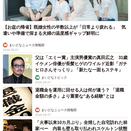
【お盆の帰省】既婚女性の半数以上が「日常より疲れる」 気
遣いや準備で深まる夫婦の温度感ギャップ鮮明に
まいどなニュース情報部
2026.08.07
父は「エミー賞」主演男優賞の真田広之 31歳
イケメン俳優が長髪ヒゲのワイルド近影「ガチ
ヒロさんそっくり」「新たな一面もステキ」
まいどなトピック
2026.08.07
退職金を運用に回せる人は何が違う？ 「退職
金額の多さ」より重要な“ある経験”とは
まいどなニュース情報部
2026.08.07
「火事以来10カ月ぶり」全焼した自宅訪れた林
家ぺー 内装も壁も取り払われスケルトン状態