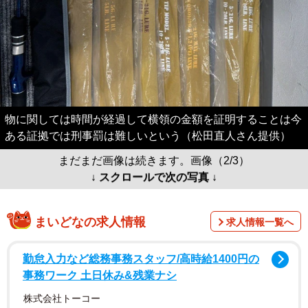
物に関しては時間が経過して横領の金額を証明することは今
ある証拠では刑事罰は難しいという（松田直人さん提供）
まだまだ画像は続きます。画像（2/3）
↓ スクロールで次の写真 ↓
まいどなの求人情報
求人情報一覧へ
勤怠入力など総務事務スタッフ/高時給1400円の
事務ワーク 土日休み&残業ナシ
株式会社トーコー