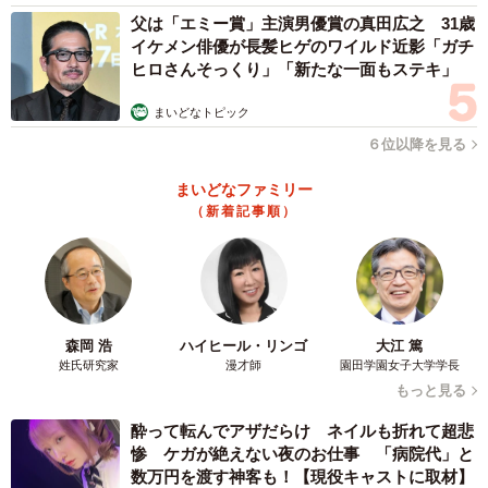
父は「エミー賞」主演男優賞の真田広之 31歳
イケメン俳優が長髪ヒゲのワイルド近影「ガチ
ヒロさんそっくり」「新たな一面もステキ」
まいどなトピック
６位以降を見る
まいどなファミリー
（新着記事順）
森岡 浩
ハイヒール・リンゴ
大江 篤
姓氏研究家
漫才師
園田学園女子大学学長
もっと見る
酔って転んでアザだらけ ネイルも折れて超悲
惨 ケガが絶えない夜のお仕事 「病院代」と
数万円を渡す神客も！【現役キャストに取材】