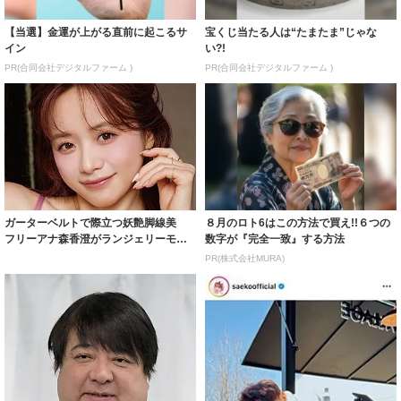
【当選】金運が上がる直前に起こるサ
宝くじ当たる人は“たまたま”じゃな
イン
い?!
PR(合同会社デジタルファーム )
PR(合同会社デジタルファーム )
ガーターベルトで際立つ妖艶脚線美
８月のロト6はこの方法で買え!!６つの
フリーアナ森香澄がランジェリーモデ
数字が『完全一致』する方法
ルに ｢PE...
PR(株式会社MURA)