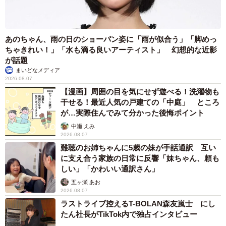
あのちゃん、雨の日のショーパン姿に「雨が似合う」「脚めっ
ちゃきれい！」「水も滴る良いアーティスト」 幻想的な近影
が話題
まいどなメディア
2026.08.07
【漫画】周囲の目を気にせず遊べる！洗濯物も
干せる！最近人気の戸建ての「中庭」 ところ
が…実際住んでみて分かった後悔ポイント
中瀬 えみ
2026.08.07
難聴のお姉ちゃんに5歳の妹が手話通訳 互い
に支え合う家族の日常に反響「妹ちゃん、頼も
しい」「かわいい通訳さん」
五ヶ瀬 あお
2026.08.07
ラストライブ控えるT-BOLAN森友嵐士 にし
たん社長がTikTok内で独占インタビュー