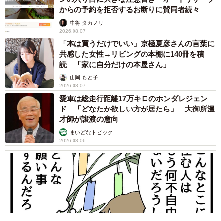
からの予約を拒否するお断りに賛同者続々
中将 タカノリ
2026.08.07
「本は買うだけでいい」京極夏彦さんの言葉に
共感した女性→リビングの本棚に140冊を積
読 「家に自分だけの本屋さん」
山岡 もと子
2026.08.07
愛車は総走行距離17万キロのホンダレジェン
ド 「どなたか欲しい方が居たら」 大御所漫
才師が譲渡の意向
まいどなトピック
2026.08.06