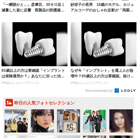
「一瞬誰かと…」彦摩呂、30キロ近く
紗栄子の長男 18歳のモデル、カジュ
減量した姿に反響 既製品の防護服が
アルコーデのおしゃれ近影が「両親の
着られると...
いいとこ取...
65歳以上の方は要確認「インプラント
なぜ今「インプラント」を選ぶ人が急
は保険適用か？」あなたに沿った治療
増中？65歳以上の方は要確認。抜けた
法や費用を...
歯の放置は...
PR(あんしんインプラント)
PR(あんしんインプラント)
Recommended by
昨日の人気フォトセレクション