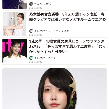
たかなし 亜妖
2026.08.07
乃木坂46賀喜遥香 5年ぶり週チャン表紙 巻
頭グラビアでは激レアなメガネルームウエア姿
まいどなニュースエンタメ部
2026.08.07
3児の母 43歳女優の肩見せコーデでファンざ
わざわ 「色っぽすぎて思わず二度見」「むっ
かしからずっと可愛い」
まいどなトピック
2026.08.07