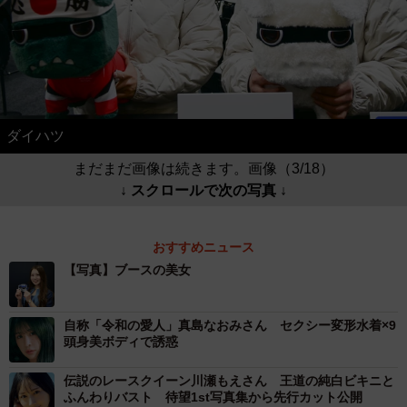
ダイハツ
まだまだ画像は続きます。画像（3/18）
↓ スクロールで次の写真 ↓
おすすめニュース
【写真】ブースの美女
自称「令和の愛人」真島なおみさん セクシー変形水着×9
頭身美ボディで誘惑
伝説のレースクイーン川瀬もえさん 王道の純白ビキニと
ふんわりバスト 待望1st写真集から先行カット公開