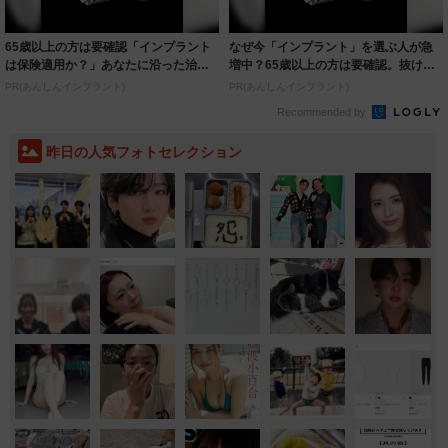
65歳以上の方は要確認「インプラント
なぜ今「インプラント」を選ぶ人が急
は保険適用か？」あなたに沿った治療
増中？65歳以上の方は要確認。抜けた
法や費用を...
歯の放置は...
PR(あんしんインプラント)
PR(あんしんインプラント)
Recommended by
昨日の人気フォトセレクション