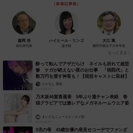
（新着記事順）
森岡 浩
ハイヒール・リンゴ
大江 篤
姓氏研究家
漫才師
園田学園女子大学学長
もっと見る
酔って転んでアザだらけ ネイルも折れて超悲
惨 ケガが絶えない夜のお仕事 「病院代」と
数万円を渡す神客も！【現役キャストに取材】
たかなし 亜妖
2026.08.07
乃木坂46賀喜遥香 5年ぶり週チャン表紙 巻
頭グラビアでは激レアなメガネルームウエア姿
まいどなニュースエンタメ部
2026.08.07
3児の母 43歳女優の肩見せコーデでファンざ