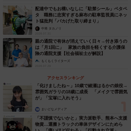
配達中でもお構いなしに「駐禁シール」ペタペ
タ 職務に忠実すぎる麻布の駐車監視員にネッ
ト猛批判「バカげた取り締まり」
中将 タカノリ
2026.07.31
親の通院で有休が消えていく日々→付き添うの
は「月1回に」 家族の負担を軽くする介護保
険の通院支援【社会福祉士が解説】
もくもくライターズ
2026.07.29
アクセスランキング
「化けましたね～」10歳で綾瀬はるかの娘役→
雰囲気ガラリの18歳に成長 「メイクで雰囲気
が」「宝塚に入れそう」
まいどなメディア
「不謹慎でないかと」実力派歌手、熊本へ支援
物資…運搬トラックの車体デザインにためら
い 「痛いほど伝わる」「行動され立派」