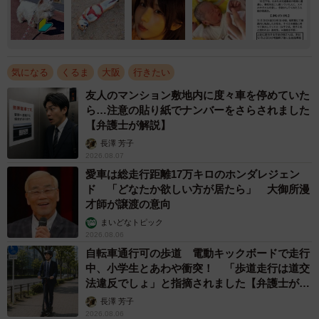
気になる
くるま
大阪
行きたい
友人のマンション敷地内に度々車を停めていた
ら…注意の貼り紙でナンバーをさらされました
【弁護士が解説】
長澤 芳子
2026.08.07
愛車は総走行距離17万キロのホンダレジェン
ド 「どなたか欲しい方が居たら」 大御所漫
才師が譲渡の意向
まいどなトピック
2026.08.06
自転車通行可の歩道 電動キックボードで走行
中、小学生とあわや衝突！ 「歩道走行は道交
法違反でしょ」と指摘されました【弁護士が解
説】
長澤 芳子
2026.08.06