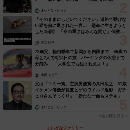
まいどなトピック
「そのままにしといてください」道路で動けな
い猫を前に返された一言… 懸命に生きようと
した4日間 「命の重さはみんな同じ」保護団
体代表の訴え
渡辺 晴子
72歳父、軽自動車で新潟から四国まで 65歳の
母と2人で3泊4日の旅 パーキングの休憩まで
分刻み… 「大学生でも組まねえよ！」
山岡 もと子
父は「エミー賞」主演男優賞の真田広之 31歳
イケメン俳優が長髪ヒゲのワイルド近影「ガチ
ヒロさんそっくり」「新たな一面もステキ」
まいどなトピック
６位以降を見る
まいどなファミリー