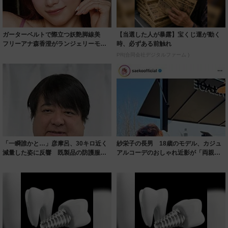
ガーターベルトで際立つ妖艶脚線美
【当選した人が暴露】宝くじ運が動く
フリーアナ森香澄がランジェリーモデ
時、必ずある前触れ
ルに ｢PE...
PR(合同会社デジタルファーム )
「一瞬誰かと…」彦摩呂、30キロ近く
紗栄子の長男 18歳のモデル、カジュ
減量した姿に反響 既製品の防護服が
アルコーデのおしゃれ近影が「両親の
着られると...
いいとこ取...