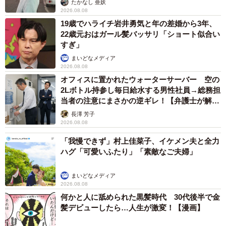
たかなし 亜妖
2026.08.08
19歳でハライチ岩井勇気と年の差婚から3年、
22歳元おはガール髪バッサリ「ショート似合い
すぎ」
まいどなメディア
2026.08.08
オフィスに置かれたウォーターサーバー 空の
2Lボトル持参し毎日給水する男性社員→総務担
当者の注意にまさかの逆ギレ！【弁護士が解
説】
長澤 芳子
2026.08.08
「我慢できず」村上佳菜子、イケメン夫と全力
ハグ「可愛いふたり」「素敵なご夫婦」
まいどなメディア
2026.08.08
何かと人に舐められた黒髪時代 30代後半で金
髪デビューしたら…人生が激変！【漫画】