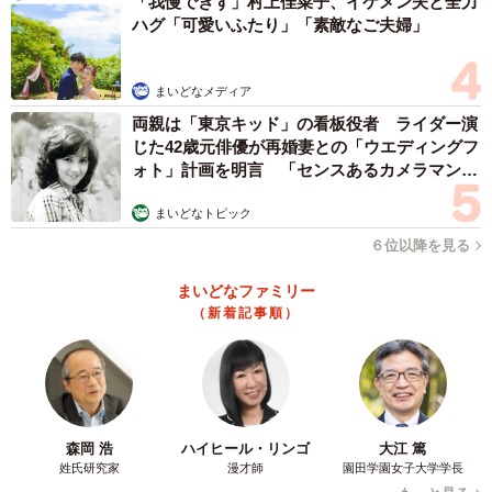
「我慢できず」村上佳菜子、イケメン夫と全力
ハグ「可愛いふたり」「素敵なご夫婦」
まいどなメディア
両親は「東京キッド」の看板役者 ライダー演
じた42歳元俳優が再婚妻との「ウエディングフ
ォト」計画を明言 「センスあるカメラマン求
む」
まいどなトピック
６位以降を見る
まいどなファミリー
（新着記事順）
森岡 浩
ハイヒール・リンゴ
大江 篤
姓氏研究家
漫才師
園田学園女子大学学長