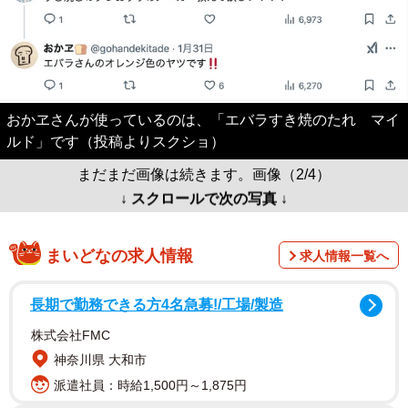
おかヱさんが使っているのは、「エバラすき焼のたれ マイ
ルド」です（投稿よりスクショ）
まだまだ画像は続きます。画像（2/4）
↓ スクロールで次の写真 ↓
まいどなの求人情報
求人情報一覧へ
長期で勤務できる方4名急募!/工場/製造
株式会社FMC
神奈川県 大和市
派遣社員：時給1,500円～1,875円