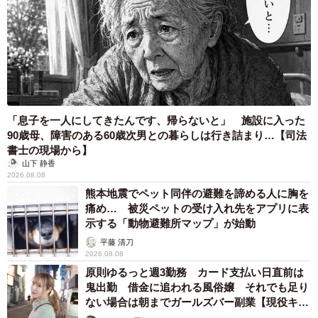
「息子を一人にしてきたんです、帰らないと」 施設に入った
90歳母、障害のある60歳次男との暮らしは行き詰まり…【司法
書士の現場から】
山下 静香
2026.08.08
熊本地震でペット同伴の避難を諦める人に胸を
痛め… 被災ペットの受け入れ先をアプリに表
示する「動物避難所マップ」が始動
平藤 清刀
2026.08.08
原則ゆるっと週3勤務 カード支払い日直前は
鬼出勤 借金に追われる風俗嬢 それでも足り
ない場合は朝までガールズバー副業【現役キャ
ストに取材】