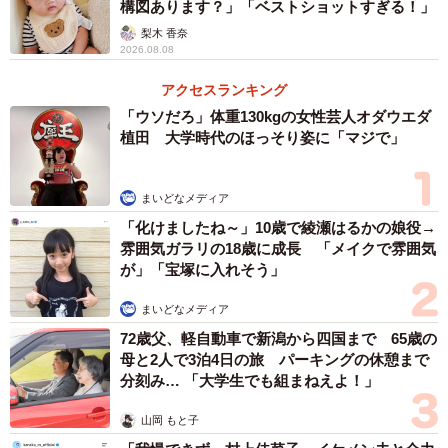
構図あります？」「ベストショットすぎる！」
梨木 香奈
2026.08.08
アクセスランキング
「ウソだろ」体重130kgの女性芸人オダウエダ
植田 大学時代のほっそり姿に「マジで」
まいどなメディア
「化けましたね～」10歳で綾瀬はるかの娘役→
雰囲気ガラリの18歳に成長 「メイクで雰囲気
が」「宝塚に入れそう」
まいどなメディア
72歳父、軽自動車で新潟から四国まで 65歳の
母と2人で3泊4日の旅 パーキングの休憩まで
分刻み… 「大学生でも組まねえよ！」
山岡 もと子