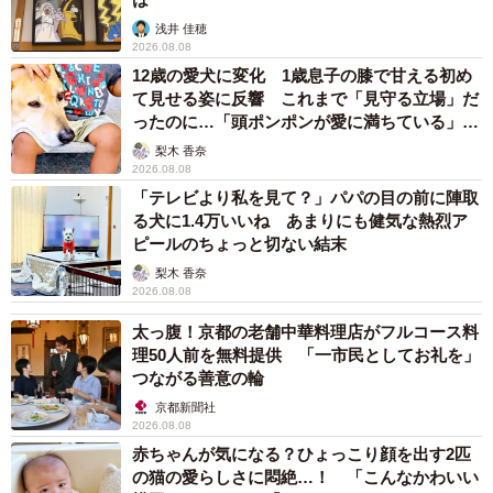
浅井 佳穂
2026.08.08
12歳の愛犬に変化 1歳息子の膝で甘える初め
て見せる姿に反響 これまで「見守る立場」だ
ったのに…「頭ポンポンが愛に満ちている」
「尊…」
梨木 香奈
2026.08.08
「テレビより私を見て？」パパの目の前に陣取
る犬に1.4万いいね あまりにも健気な熱烈ア
ピールのちょっと切ない結末
梨木 香奈
2026.08.08
太っ腹！京都の老舗中華料理店がフルコース料
理50人前を無料提供 「一市民としてお礼を」
つながる善意の輪
京都新聞社
2026.08.08
赤ちゃんが気になる？ひょっこり顔を出す2匹
の猫の愛らしさに悶絶…！ 「こんなかわいい