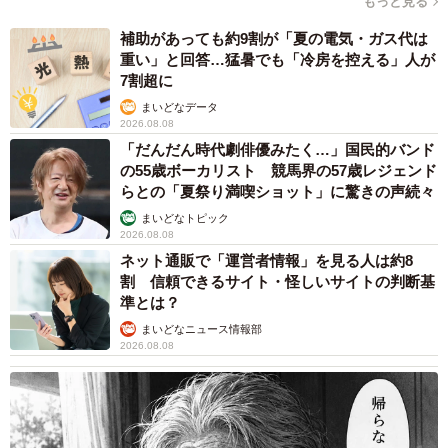
もっと見る
補助があっても約9割が「夏の電気・ガス代は
重い」と回答…猛暑でも「冷房を控える」人が
7割超に
まいどなデータ
2026.08.08
「だんだん時代劇俳優みたく…」国民的バンド
の55歳ボーカリスト 競馬界の57歳レジェンド
らとの「夏祭り満喫ショット」に驚きの声続々
まいどなトピック
2026.08.08
ネット通販で「運営者情報」を見る人は約8
割 信頼できるサイト・怪しいサイトの判断基
準とは？
まいどなニュース情報部
2026.08.08