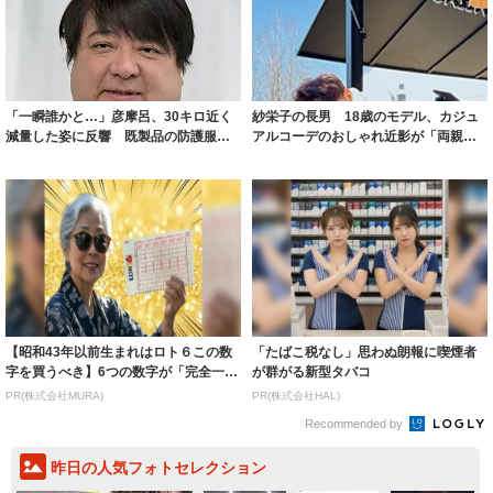
「一瞬誰かと…」彦摩呂、30キロ近く
紗栄子の長男 18歳のモデル、カジュ
減量した姿に反響 既製品の防護服が
アルコーデのおしゃれ近影が「両親の
着られると...
いいとこ取...
【昭和43年以前生まれはロト６この数
「たばこ税なし」思わぬ朗報に喫煙者
字を買うべき】6つの数字が「完全一
が群がる新型タバコ
致」する方...
PR(株式会社MURA)
PR(株式会社HAL)
Recommended by
昨日の人気フォトセレクション