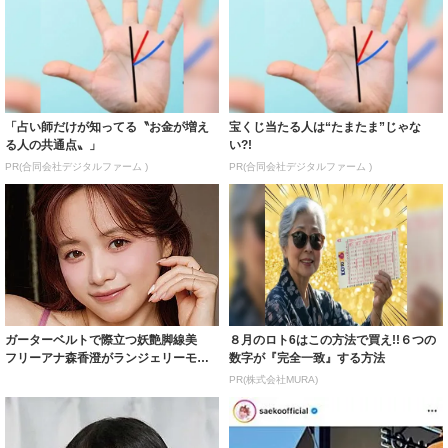
「占い師だけが知ってる〝お金が増え
宝くじ当たる人は“たまたま”じゃな
る人の共通点〟」
い?!
PR(合同会社デジタルファーム )
PR(合同会社デジタルファーム )
ガーターベルトで際立つ妖艶脚線美
８月のロト6はこの方法で買え!!６つの
フリーアナ森香澄がランジェリーモデ
数字が『完全一致』する方法
ルに ｢PE...
PR(株式会社MURA)