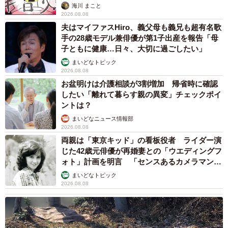
海川 まこと
2026.08.08
夫はマイファスHiro、義父母も義兄も超有名歌
手の28歳モデル兼俳優が第1子出産を報告「母
子ともに健康…日々、大切に過ごしたい」
まいどなトピック
2026.08.08
お盆明けは介護相談が3割増加 帰省時に確認
したい「離れて暮らす親の異変」チェックポイ
ントは？
まいどなニュース情報部
2026.08.08
両親は「東京キッド」の看板役者 ライダー演
じた42歳元俳優が再婚妻との「ウエディングフ
ォト」計画を明言 「センスあるカメラマン求
む」
まいどなトピック
2026.08.08