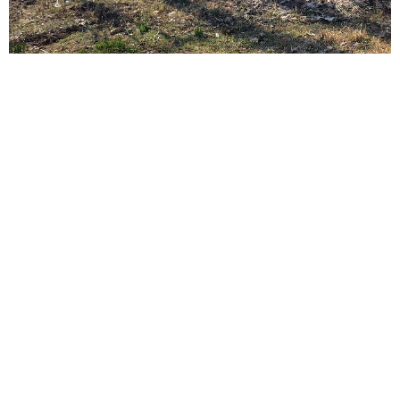
ITエンジニアがAIとつくる家庭菜園 ローカルLLMのゆるふわ
AIたちとお話しながら開墾してみたら… 夢の「スマートな菜
園生活」実現なるか
井二 かける
2026.08.08
プチバズしたママ友とのLINEスクショ うっ
かり電話番号を流出させちゃった！ 激怒する
友人 慰謝料の相場はいくらですか【弁護士が
解説】
長澤 芳子
2026.08.08
ボロボロで不細工なおじいちゃん猫に一目惚
れ エイズだし手がかかるけど…おうちで暮ら
すと「おじ猫」だって可愛くなったよ！