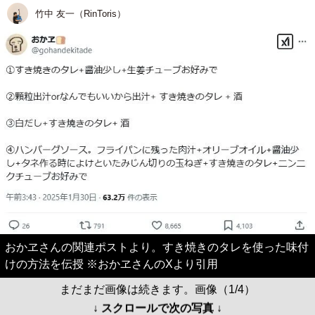
竹中 友一（RinToris）
おかヱさんの関連ポストより。すき焼きのタレを使った味付
けの方法を伝授 ※おかヱさんのXより引用
まだまだ画像は続きます。画像（1/4）
↓ スクロールで次の写真 ↓