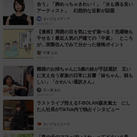
合う」「脚めっちゃきれい！」「水も滴る良い
アーティスト」 幻想的な近影が話題
まいどなメディア
2026.08.07
【漫画】周囲の目を気にせず遊べる！洗濯物も
干せる！最近人気の戸建ての「中庭」 ところ
が…実際住んでみて分かった後悔ポイント
中瀬 えみ
2026.08.07
難聴のお姉ちゃんに5歳の妹が手話通訳 互い
に支え合う家族の日常に反響「妹ちゃん、頼も
しい」「かわいい通訳さん」
五ヶ瀬 あお
2026.08.07
ラストライブ控えるT-BOLAN森友嵐士 にし
たん社長がTikTok内で独占インタビュー
まいどなニュース
2026.08.07
「男の子のママっぽいよね」ってどういう意