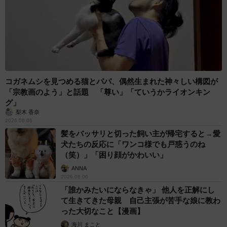
コガネムシを見つめる猫とパパ、偶然生まれた神々しい構図が
「宗教画のよう」と話題 「尊い」「ていうかライオンキン
グ」
梨木 香奈
2026.08.06
髪をバッサリと切った飼い主が帰宅すると→愛
犬たちの反応に「ワンコ様でも戸惑うのね
（笑）」「困り顔がかわいい」
ANNA
2026.08.06
「誰かみたいにならなきゃ」 他人を正解にし
て生きてきた母親 自己主張が苦手な娘に教わ
った大切なこと【漫画】
海川 まこと