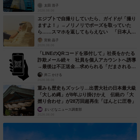
太田 浩子
2026.08.06
エジプトで自撮りしていたら、ガイドが「撮り
ますよ！」→ノリノリでポーズを取っていた
ら……スマホを返してもらえない 「日本人は
カモ代表かも」「私は6時間で3万円払った」
宮前 晶子
2026.08.06
「LINEのQRコードを添付して」社長をかたる
詐欺メール続々 社員を個人アカウントへ誘導
→最後は不正送金…求められる「だまされる前
提」の対策
井二 かける
2026.08.06
重みも歴史もズッシリ…出雲大社の日本最大級
「大しめ縄」が8年ぶり掛けかえ 伝統の「大
撚り合わせ」が28万回超再生「ほんとに圧巻」
まいどなニュース調査部
2026.08.06