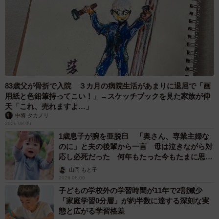
83歳父が骨折で入院 ３カ月の病院生活があまりに退屈で「画
用紙と色鉛筆持ってこい！」→スケッチブックを見た家族が仰
天「これ、売れますよ…」
中将 タカノリ
2026.08.06
1歳息子が腕を亜脱臼 「奥さん、専業主婦な
のに」と夫の後輩から一言 母は泣きながら対
応し必死だった 何年もたった今もたまに思い
出し…
山岡 もと子
2026.08.06
子どもの学校外の学習時間が11年で2割減少
「家庭学習0分層」が約半数に達する深刻な実
態と広がる学習格差