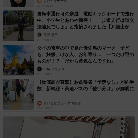
まいどなデータ
2026.08.06
自転車通行可の歩道 電動キックボードで走行
中、小学生とあわや衝突！ 「歩道走行は道交
法違反でしょ」と指摘されました【弁護士が解
説】
長澤 芳子
2026.08.06
タイの電車の中で見た優先席のマーク 子ど
も、妊娠、けが人、お年寄り… 一つだけ謎の
ものが！？「だから黄色なんですね」
中将 タカノリ
2026.08.06
【物価高が直撃】お盆帰省「予定なし」が約半
数 新幹線・高速バスの「使い分け」が鮮明に
まいどなニュース情報部
2026.08.06