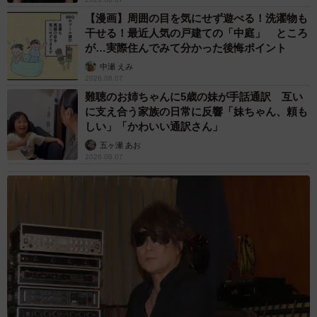
【漫画】周囲の目を気にせず遊べる！洗濯物も
干せる！最近人気の戸建ての「中庭」 ところ
が…実際住んでみて分かった後悔ポイント
中瀬 えみ
2026.08.07
難聴のお姉ちゃんに5歳の妹が手話通訳 互い
に支え合う家族の日常に反響「妹ちゃん、頼も
しい」「かわいい通訳さん」
五ヶ瀬 あお
2026.08.07