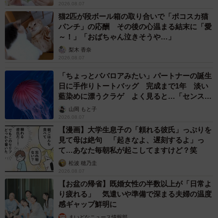
2026.08.07
猫2匹が段ボール箱の取り合いで「ポコスカ猫
パンチ」の応酬 その後の心温まる結末に「愛
～！」「おばちゃん泣きそうや…」
梨木 香奈
2026.08.07
「ちょっとババロアみたい」パートナーの誕生
日に手作りトートバッグ 完成まで1年 淡い
藍染めに漂うクラゲ よく見ると…「センスす
ごい」
山岡 もと子
2026.08.07
【漫画】大学生息子の「頼れる彼氏」っぷりを
見て母は絶句 「起きなよ、遅刻するよ」っ
て…あなた毎朝私が起こしてますけど？笑
松波 穂乃圭
2026.08.07
【お盆の帰省】既婚女性の半数以上が「日常よ
り疲れる」 気遣いや準備で深まる夫婦の温度
感ギャップ鮮明に
まいどなニュース情報部