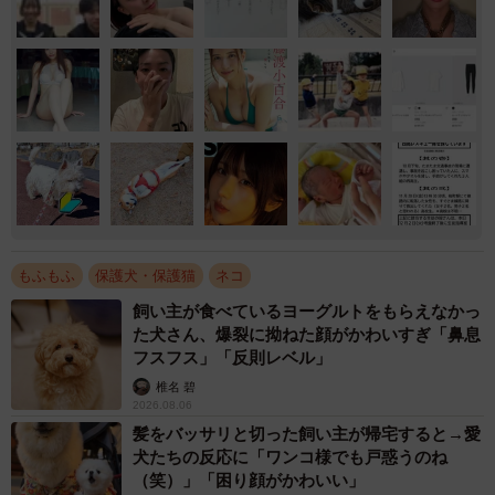
もふもふ
保護犬・保護猫
ネコ
飼い主が食べているヨーグルトをもらえなかっ
た犬さん、爆裂に拗ねた顔がかわいすぎ「鼻息
フスフス」「反則レベル」
椎名 碧
2026.08.06
髪をバッサリと切った飼い主が帰宅すると→愛
犬たちの反応に「ワンコ様でも戸惑うのね
（笑）」「困り顔がかわいい」