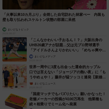
「火事以来10カ月ぶり」全焼した自宅訪れた林家ぺー 内装も
壁も取り払われスケルトン状態の部屋に呆然
まいどなトピック
2026.08.07
「こんなかわいい子おるん！？」大阪出身の
UHB26歳アナが話題…父は元プロ野球選手
「アイドルさんよりかわいい」「めちゃ爽や
か」
まいどなメディア
2026.08.07
世界一周中に3度も出会った運命的カップル
口では言えない「ジョージアの熱い夜」に「も
うやめぇや！」藤井が猛ツッコミ連発【新婚さ
ん】
まいどなニュース
2026.08.07
「国産マッチでもバズりたい」願いかなった！
老舗メーカーの投稿が4100万再生 他業種も
続々相乗りでミーム化へ発展