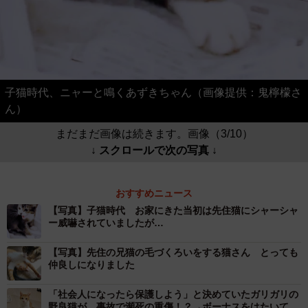
子猫時代、ニャーと鳴くあずきちゃん（画像提供：鬼檸檬さ
ん）
まだまだ画像は続きます。画像（3/10）
↓ スクロールで次の写真 ↓
おすすめニュース
【写真】子猫時代 お家にきた当初は先住猫にシャーシャ
ー威嚇されていましたが…
【写真】先住の兄猫の毛づくろいをする猫さん とっても
仲良しになりました
「社会人になったら保護しよう」と決めていたガリガリの
野良猫が、事故で瀕死の重傷！？→ボーナスをはたいて治