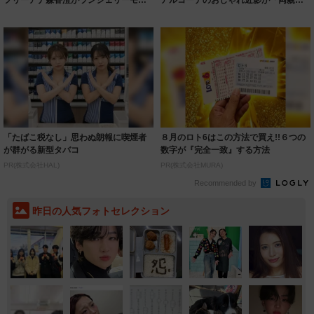
ルに ｢PE...
いいとこ取...
「たばこ税なし」思わぬ朗報に喫煙者
８月のロト6はこの方法で買え!!６つの
が群がる新型タバコ
数字が『完全一致』する方法
PR(株式会社HAL)
PR(株式会社MURA)
Recommended by
昨日の人気フォトセレクション