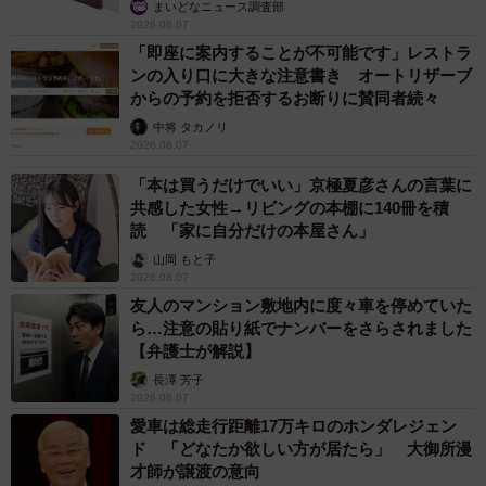
まいどなニュース調査部
2026.08.07
「即座に案内することが不可能です」レストラ
ンの入り口に大きな注意書き オートリザーブ
からの予約を拒否するお断りに賛同者続々
中将 タカノリ
2026.08.07
「本は買うだけでいい」京極夏彦さんの言葉に
共感した女性→リビングの本棚に140冊を積
読 「家に自分だけの本屋さん」
山岡 もと子
2026.08.07
友人のマンション敷地内に度々車を停めていた
ら…注意の貼り紙でナンバーをさらされました
【弁護士が解説】
長澤 芳子
2026.08.07
愛車は総走行距離17万キロのホンダレジェン
ド 「どなたか欲しい方が居たら」 大御所漫
才師が譲渡の意向