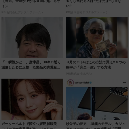
【当選】金運が上がる直前に起こるサ
宝くじ当たる人は“たまたま”じゃな
イン
い?!
PR(合同会社デジタルファーム )
PR(合同会社デジタルファーム )
「一瞬誰かと…」彦摩呂、30キロ近く
８月のロト6はこの方法で買え!!６つの
減量した姿に反響 既製品の防護服が
数字が『完全一致』する方法
着られると...
PR(株式会社MURA)
ガーターベルトで際立つ妖艶脚線美
紗栄子の長男 18歳のモデル、カジュ
フリーアナ森香澄がランジェリーモデ
アルコーデのおしゃれ近影が「両親の