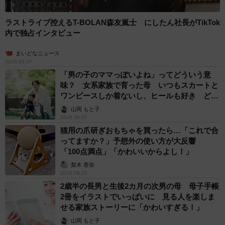
ラストライブ控えるT-BOLAN森友嵐士 にしたん社長がTikTok
内で独占インタビュー
まいどなニュース
2026.08.07
「男の子のママっぽいよね」ってどういう意
味？ 女系家族で育った母 いつもスカートと
ワンピースしか着ないし、ヒールも好き どの
へんが…
山岡 もと子
2026.08.07
猫用の爪研ぎおもちゃを買ったら…「これで合
ってますか？」予想外の使い方が大反響
「100点満点」「かわいいからよし！」
梨木 香奈
2026.08.07
2歳半の長男と生後2カ月の次男の母 母子手帳
2冊をイラストでいっぱいに 見る人を楽しま
せる家族ストーリーに「かわいすぎる！」
山岡 もと子