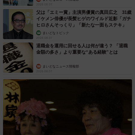
2026.08.07
父は「エミー賞」主演男優賞の真田広之 31歳
イケメン俳優が長髪ヒゲのワイルド近影「ガチ
ヒロさんそっくり」「新たな一面もステキ」
まいどなトピック
2026.08.07
退職金を運用に回せる人は何が違う？ 「退職
金額の多さ」より重要な“ある経験”とは
まいどなニュース情報部
2026.08.07