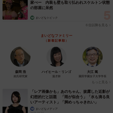
家ぺー 内装も壁も取り払われスケルトン状態
の部屋に呆然
まいどなトピック
６位以降を見る
まいどなファミリー
（新着記事順）
森岡 浩
ハイヒール・リンゴ
大江 篤
姓氏研究家
漫才師
園田学園女子大学学長
もっと見る
「レア画像かも」あのちゃん、披露した近影が
幻想的だと話題 「雨が似合う」「水も滴る良
いアーティスト」「脚めっちゃきれい」
まいどなメディア
2026.08.07