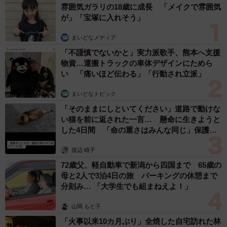
雰囲気ガラリの18歳に成長 「メイクで雰囲気
が」「宝塚に入れそう」
まいどなメディア
「不謹慎でないかと」実力派歌手、熊本へ支援
物資…運搬トラックの車体デザインにためら
い 「痛いほど伝わる」「行動され立派」
まいどなトピック
「そのままにしといてください」道路で動けな
い猫を前に返された一言… 懸命に生きようと
した4日間 「命の重さはみんな同じ」保護団
体代表の訴え
渡辺 晴子
72歳父、軽自動車で新潟から四国まで 65歳の
母と2人で3泊4日の旅 パーキングの休憩まで
分刻み… 「大学生でも組まねえよ！」
山岡 もと子
「火事以来10カ月ぶり」全焼した自宅訪れた林