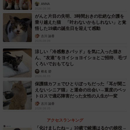
ANNA
2026.08.06
がんと片目の失明、3時間おきの壮絶な介護を
乗り越えた猫 「叶わないかもしれない」と覚
悟した19歳の誕生日を迎えて感動
古川 諭香
2026.08.06
涼しい「冷感敷きパッド」を気に入った猫さ
ん、”友達”をヨイショヨイショとご招待、毛づ
くろいでおもてなし
椎名 碧
2026.08.05
保護猫カフェでひとりぼっちだった「耳が聞こ
えないシニア猫」と運命の出会い→重度のペッ
トロスで適応障害だった女性の人生が一変
古川 諭香
2026.08.05
アクセスランキング
「化けましたね～」10歳で綾瀬はるかの娘役→