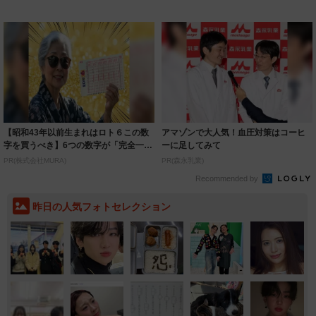
県観光PRキ...
【昭和43年以前生まれはロト６この数
アマゾンで大人気！血圧対策はコーヒ
字を買うべき】6つの数字が「完全一
ーに足してみて
致」する方...
PR(株式会社MURA)
PR(森永乳業)
Recommended by
昨日の人気フォトセレクション