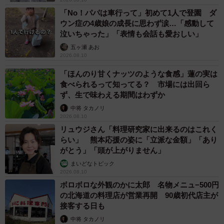
「No！パパは車行って」初めて1人で登園 ダ
ウン症の4歳娘の成長に思わず涙…「感動して
泣いちゃった」「表情も会話も愛おしい」
五ヶ瀬 あお
2026.08.10
「ほんのり甘くナッツのような食感」蓮の実は
食べられるって知ってる？ 市場には出回ら
ず、生で味わえる期間はわずか
中将 タカノリ
2026.08.10
リュウジさん「料理研究家に出来るのはこれく
らい」 熊本応援の姿に「立派な金額」「あり
がとう」「頭が上がりません」
まいどなトピック
2026.08.10
ボロボロな外観のかに太郎 名物メニュ−500円
の北海道の料理店が営業再開 90歳初代店主が
接客する日も
中将 タカノリ