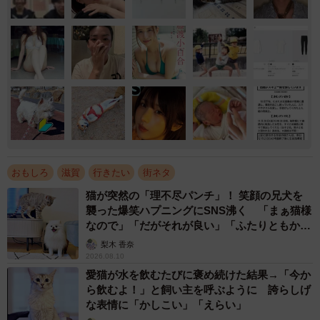
おもしろ
滋賀
行きたい
街ネタ
猫が突然の「理不尽パンチ」！ 笑顔の兄犬を
襲った爆笑ハプニングにSNS沸く 「まぁ猫様
なので」「だがそれが良い」「ふたりともかわ
いいね」
梨木 香奈
2026.08.10
愛猫が水を飲むたびに褒め続けた結果→「今か
ら飲むよ！」と飼い主を呼ぶように 誇らしげ
な表情に「かしこい」「えらい」