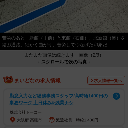
苦労のあと 新館（手前）と東館（右側）、北新館（奥）を
結ぶ通路。細かく曲がり、苦労してつなげた印象だ
まだまだ画像は続きます。画像（2/3）
↓ スクロールで次の写真 ↓
まいどなの求人情報
求人情報一覧へ
勤怠入力など総務事務スタッフ/高時給1400円の
事務ワーク 土日休み&残業ナシ
株式会社トーコー
大阪府 高槻市
派遣社員：時給1,400円