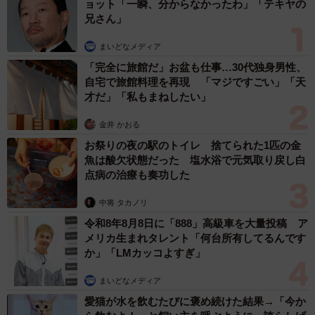
ョット「一瞬、分からなかったわ」「テキヤの
兄さん」
まいどなメディア
「完全に旅館だ」お盆も仕事…30代独身男性、
自宅で旅館料理を再現 「マジですごい」「天
才だ」「私もまねしたい」
金井 かおる
お祭りの夜の駅のトイレ 捨てられた1匹の金
魚は酸欠状態だった 塩水浴で元気取り戻し白
点病の治療も奏功した
中将 タカノリ
令和8年8月8日に「888」高級車を大量投稿 ア
メリカ生まれタレント「何台所有してるんです
か」「LMカッコよすぎ」
まいどなメディア
愛猫が水を飲むたびに褒め続けた結果→「今か