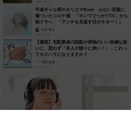
2026.08.10
平成ギャル界のカリスマRumi 心ない言葉に
傷ついたコロナ禍 「ホンマでっか!?TV」から
朝ドラへ 「アンチを見返す日がキター！」
石井 隼人
2026.08.10
【漫画】宅配業者の誤配や荷物のいい加減な扱
いに、思わず「本人が謝りに来い！」…これっ
てカスハラになりますか？
沼田 絵美
2026.08.10