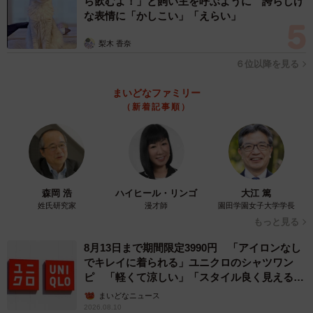
ら飲むよ！」と飼い主を呼ぶように 誇らしげ
な表情に「かしこい」「えらい」
梨木 香奈
６位以降を見る
まいどなファミリー
（新着記事順）
森岡 浩
ハイヒール・リンゴ
大江 篤
姓氏研究家
漫才師
園田学園女子大学学長
もっと見る
8月13日まで期間限定3990円 「アイロンなし
でキレイに着られる」ユニクロのシャツワン
ピ 「軽くて涼しい」「スタイル良く見える」
の声
まいどなニュース
2026.08.10