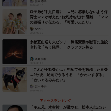
梨木 香奈
2026.08.10
双子弟が手足口病に…→兄に感染しないよう保
育士ママが考えた“お気持ちだけ”隔離 「ママ
の頑張りが伝わる」「可愛いふたり」
ANNA
2026.08.10
京都五山送り火ピンチ 気候変動や獣害に施設
老朽化「もう限界」 クラファン募る
浅井 佳穂
2026.08.09
「これが不動柴か…」初めて外を散歩した豆柴
→2分後、足元でうるうる 「かわいすぎる」
「ぬいぐるみみたい」
梨木 香奈
2026.08.09
アクセスランキング
「キム兄」木村祐一が激やせ、松本人志と2シ