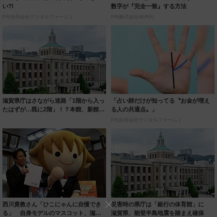
い?!
数字が『完全一致』する方法
PR(合同会社デジタルファーム )
PR(株式会社MURA)
滋賀県庁はさながら迷路「1階から入っ
「占い師だけが知ってる〝お金が増え
たはずが…既に2階」！？本館、新館、
る人の共通点〟」
東館…増...
PR(合同会社デジタルファーム )
西川貴教さん「ひこにゃんに自慢でき
災害時の県庁は「銀行の体育館」に
る」 自身モデルのマスコット、滋賀
滋賀県、能登半島地震を踏まえ確保