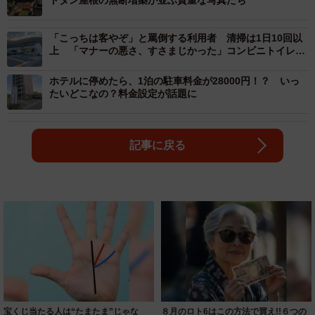
「こっちは客やぞ」と罵倒する利用者 清掃は1日10回以
上 「マナーの悪さ、すさまじかった」コンビニトイレを
変えたもの
ホテルに停めたら、1泊の駐車料金が28000円！？ いっ
たいどこなの？料金設定が話題に
記事に戻る
宝くじ当たる人は“たまたま”じゃな
８月のロト6はこの方法で買え!!６つの