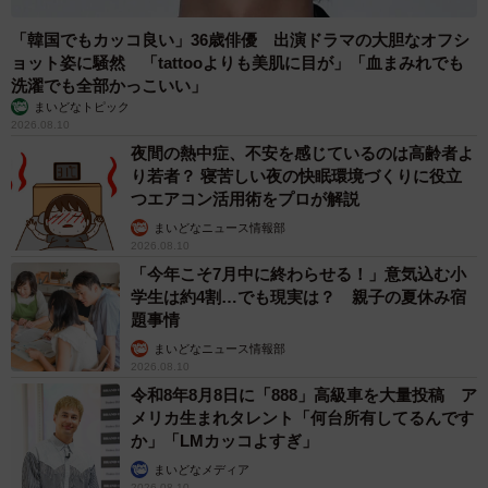
「韓国でもカッコ良い」36歳俳優 出演ドラマの大胆なオフシ
ョット姿に騒然 「tattooよりも美肌に目が」「血まみれでも
洗濯でも全部かっこいい」
まいどなトピック
2026.08.10
夜間の熱中症、不安を感じているのは高齢者よ
り若者？ 寝苦しい夜の快眠環境づくりに役立
つエアコン活用術をプロが解説
まいどなニュース情報部
2026.08.10
「今年こそ7月中に終わらせる！」意気込む小
学生は約4割…でも現実は？ 親子の夏休み宿
題事情
まいどなニュース情報部
2026.08.10
令和8年8月8日に「888」高級車を大量投稿 ア
メリカ生まれタレント「何台所有してるんです
か」「LMカッコよすぎ」
まいどなメディア
2026.08.10