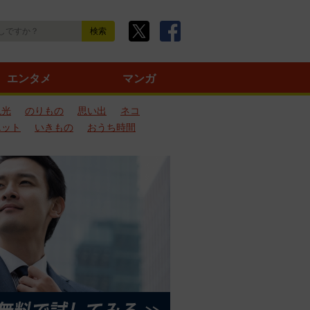
エンタメ
マンガ
観光
のりもの
思い出
ネコ
エット
いきもの
おうち時間