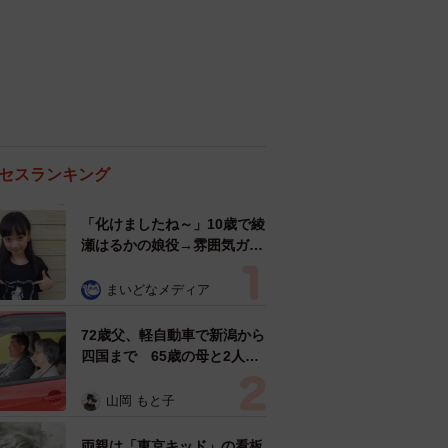
セスランキング
「化けましたね～」10歳で綾
瀬はるかの娘役→雰囲気ガラ
リの18歳に成長 「メイクで
雰囲気が」「宝塚に入れそ
まいどなメディア
う」
72歳父、軽自動車で新潟から
四国まで 65歳の母と2人で
3泊4日の旅 パーキングの休
憩まで分刻み… 「大学生で
山岡 もと子
も組まねえよ！」
両親は「東京キッド」の看板