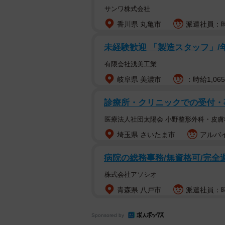
サンワ株式会社
香川県 丸亀市
派遣社員：時
未経験歓迎 「製造スタッフ」/
有限会社浅美工業
岐阜県 美濃市
：時給1,06
診療所・クリニックでの受付・
医療法人社団太陽会 小野整形外科・皮膚
埼玉県 さいたま市
アルバイ
病院の総務事務/無資格可/完全
株式会社アソシオ
青森県 八戸市
派遣社員：時給
Sponsored by