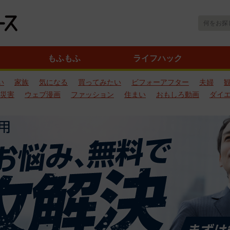
もふもふ
ライフハック
い
家族
気になる
買ってみたい
ビフォーアフター
夫婦
災害
ウェブ漫画
ファッション
住まい
おもしろ動画
ダイ