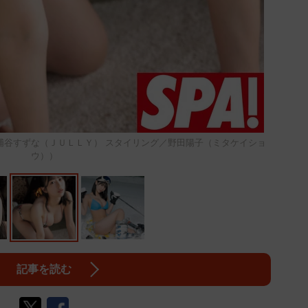
浦谷すずな（ＪＵＬＬＹ） スタイリング／野田陽子（ミタケイショ
ウ））
記事を読む