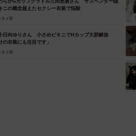
わらかGカップグラドル三田悠貴さん サスペンダー隠
キニの概念超えたセクシー衣装で悩殺
ンタメ部
小日向ゆりさん 小さめビキニでHカップ大胆解放
透けの衣装にも注目です」
ンタメ部