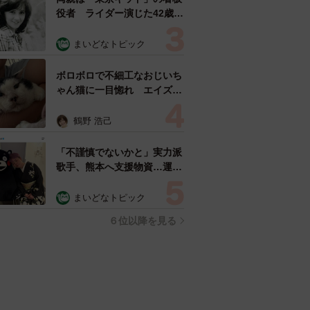
役者 ライダー演じた42歳元
俳優が再婚妻との「ウエディ
ングフォト」計画を明言
まいどなトピック
「センスあるカメラマン求
む」
ボロボロで不細工なおじいち
ゃん猫に一目惚れ エイズだ
し手がかかるけど…おうちで
暮らすと「おじ猫」だって可
鶴野 浩己
愛くなったよ！
「不謹慎でないかと」実力派
歌手、熊本へ支援物資…運搬
トラックの車体デザインにた
めらい 「痛いほど伝わる」
まいどなトピック
「行動され立派」
６位以降を見る