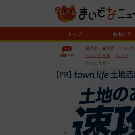
ニ
トップ
おもしろ
ュ
ー
保護犬・保護猫
かんさ
ス
一
ともに生きる
しごと
覧
もっと見る