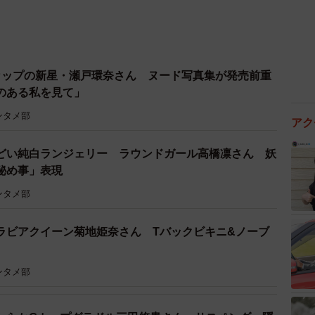
カップの新星・瀬戸環奈さん ヌード写真集が発売前重
”のある私を見て」
ンタメ部
アク
どい純白ランジェリー ラウンドガール高橋凛さん 妖
秘め事」表現
ンタメ部
ラビアクイーン菊地姫奈さん Tバックビキニ&ノーブ
ンタメ部