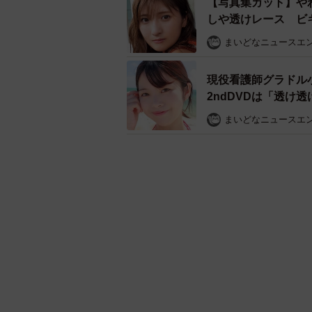
【写真集カット】や
しや透けレース ビ
まいどなニュースエ
現役看護師グラドル
2ndDVDは「透け
まいどなニュースエ