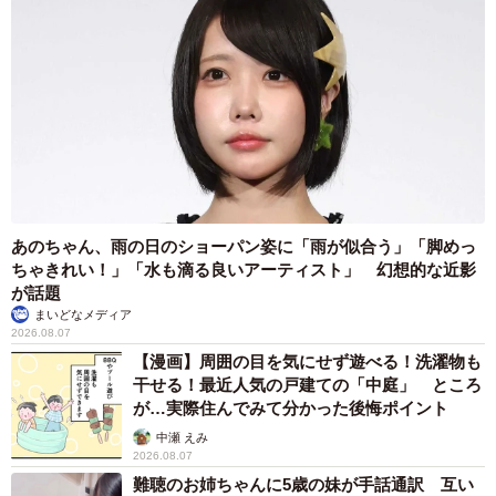
あのちゃん、雨の日のショーパン姿に「雨が似合う」「脚めっ
ちゃきれい！」「水も滴る良いアーティスト」 幻想的な近影
が話題
4/5
まいどなメディア
2026.08.07
しらぴょんさんの変化／しらぴょんさん（@lonestarsde66）提供
【漫画】周囲の目を気にせず遊べる！洗濯物も
干せる！最近人気の戸建ての「中庭」 ところ
ボディメイクを始める前は、いつも仕事後にお酒を飲みに
が…実際住んでみて分かった後悔ポイント
行く生活を送っていたという、しらぴょんさん。しかし今
中瀬 えみ
では仕事の後、まずトレーニングをする生活に変化したの
2026.08.07
難聴のお姉ちゃんに5歳の妹が手話通訳 互い
だそう。