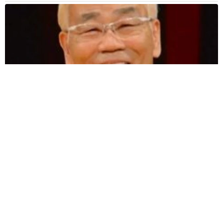
愛車は総走行距離17万キロのホンダレジェンド 「どなたか欲
しい方が居たら」 大御所漫才師が譲渡の意向
まいどなトピック
2026.08.06
【漫画】「高い家賃を払えるのに、まだ欲し
い？」高級レジデンスの七夕飾り、書かれた願
い事にびっくり 人の欲には終わりがないのか
松波 穂乃圭
2026.08.06