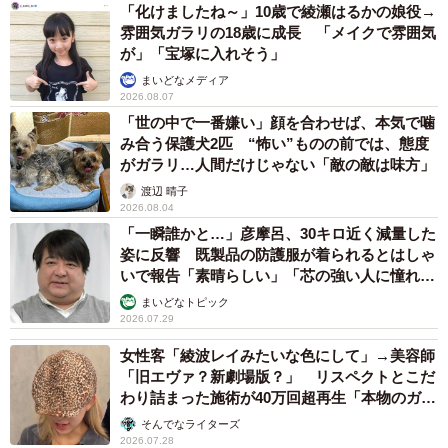
「化けましたね～」10歳で綾瀬はるかの娘役→
2/5
雰囲気ガラリの18歳に成長 「メイクで雰囲気
が」「宝塚に入れそう」
【アフター】半年～１年ほどで鍛え上げられた姿に／しらぴょんさん
（@lonestarsde66）提供
まいどなメディア
2026.08.07
「世の中で一番嫌い」顔を合わせば、本気で噛
トレーニングを始めるにあたって思い出したのが、以前ス
み合う保護犬2匹 “怖い”ものの前では、態度
ポーツジムで見かけた「ベストボディジャパン」のポスタ
がガラリ…人間だけじゃない「敵の敵は味方」
ー。「いつか挑戦したいな」と漠然と考えていたことを思
渡辺 晴子
い出し、トレーニングに励んだといいます。
2026.08.04
「一瞬誰かと…」彦摩呂、30キロ近く減量した
姿に反響 既製品の防護服が着られるとはしゃ
「年齢別の“カッコいい肉体コンテスト”に、いつか挑戦して
いで報告「素晴らしい」「芯の強い人に憧れま
みたいと思っていたんです。『年齢別ならイケる！よし、
す」
まいどなトピック
出よう！』と思って実際に出場したんですが、結果は予選
2026.07.29
落ち。そこから悔しくてさらにトレーニングを頑張り、次
女性客「綾波レイみたいな色にして」→美容師
のコンテストでは決勝進出、入賞することができました」
「旧エヴァ？新劇場版？」 リスペクトとこだ
わり詰まった施術が40万回超再生「本物のガチ
勢」
そんでなライターズ
2026.07.28