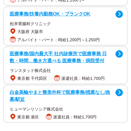
アルバイト・パート：時給1,150円～
医療事務/扶養内勤務OK・ブランクOK
松井胃腸科クリニック
大阪府 大阪市
アルバイト・パート：時給1,200円～1,250円
投稿したのはボディメイクとサーフィンを趣味にしてい
る、しらぴょんさん（@lonestarsde66）。ビフォーの写真
医療事務/国内最大手 社内診療所で医療事務 日
は15〜20年前のもので、しらぴょんさんが30代後半〜40歳
数・時間…働き方選べる 医療事務・病院受付
ごろに撮影したものだといいます。当時の自身のことを
ランスタッド株式会社
「ハゲ散らかした中年オヤジ」と表現するしらぴょんさん
東京都 千代田区
派遣社員：時給1,700円
がイメチェンに踏み切ったきっかけは、離婚して独り身に
なり、自堕落な日々を送っていたことだったそう。
白金高輪やまと整形外科で医療事務/残業なし/急
募/駅近
「44歳で離婚をした後、しばらくずっと酒を飲み続ける生
ヒューマンリソシア株式会社
活を続けていたんです。でもある日、ふと鏡に映る自分を
東京都 港区
派遣社員：時給1,700円
見て、突然『このままではいかん』と思い立って。そこか
らトレーニングを始め、期間としては半年〜1年くらいで、