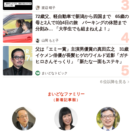
体代表の訴え
渡辺 晴子
72歳父、軽自動車で新潟から四国まで 65歳の
母と2人で3泊4日の旅 パーキングの休憩まで
分刻み… 「大学生でも組まねえよ！」
山岡 もと子
父は「エミー賞」主演男優賞の真田広之 31歳
イケメン俳優が長髪ヒゲのワイルド近影「ガチ
ヒロさんそっくり」「新たな一面もステキ」
まいどなトピック
６位以降を見る
3/5
まいどなファミリー
「ベストボディジャパン」で決勝進出、入賞／しらぴょんさん
（新着記事順）
（@lonestarsde66）提供
また、現在のヘアスタイルに行きついた経緯には、見た目
だけでなく気持ちの面でも変化があったと話します。髪は