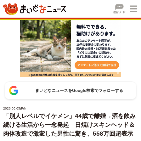
まいどなニュースをGoogle検索でフォローする
2026.06.05(Fri)
「別人レベルでイケメン」44歳で離婚→酒を飲み
続ける生活から一念発起 日焼けスキンヘッド＆
肉体改造で激変した男性に驚き、558万回超表示