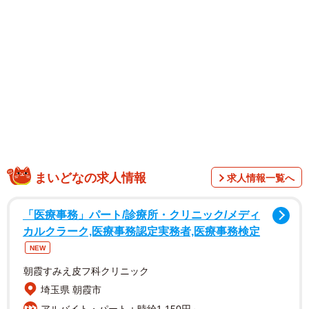
1/5
【ビフォー】15〜20年前の写真／しらぴょんさん（@lonestarsde66）提
まいどなの求人情報
求人情報一覧へ
供
「医療事務」パート/診療所・クリニック/メディ
カルクラーク,医療事務認定実務者,医療事務検定
NEW
朝霞すみえ皮フ科クリニック
埼玉県 朝霞市