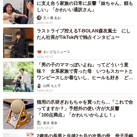
に支え合う家族の日常に反響「妹ちゃん、頼も
しい」「かわいい通訳さん」
「仕事後にトレーニングしてから飲む、という少しだけ健
五ヶ瀬 あお
康的な生活になりました（笑）。実はビフォー写真の当
2026.08.07
時、自分では自身を『昔スポーツをやっていたガタイのい
ラストライブ控えるT-BOLAN森友嵐士 にし
たん社長がTikTok内で独占インタビュー
い人』だと思っていたんですよね。『お前、実は全然そん
なことないぞ！』と、過去の自分に教えてあげたいです」
まいどなニュース
2026.08.07
投稿には、「こんな変われるんですね…」「別人レベルで
「男の子のママっぽいよね」ってどういう意
味？ 女系家族で育った母 いつもスカートと
イケメン」「大成功すぎる」など、ビフォーアフターに驚
ワンピースしか着ないし、ヒールも好き どの
きの声が多く寄せられました。
へんが…
山岡 もと子
2026.08.07
「誰かの気持ちを変えられたのが、うれしかったです。
猫用の爪研ぎおもちゃを買ったら…「これで合
『自分も頑張ろう』と思ってもらえたなら、投稿してよか
ってますか？」予想外の使い方が大反響
ったなと思います」
「100点満点」「かわいいからよし！」
梨木 香奈
2026.08.07
2歳半の長男と生後2カ月の次男の母 母子手帳