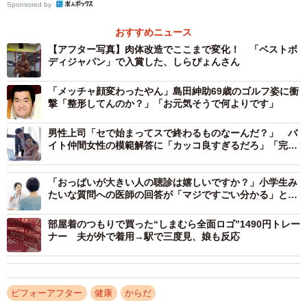
Sponsored by
今のような感じに仕上がりました」
おすすめニュース
【アフター写真】肉体改造でここまで変化！ 「ベストボ
ディジャパン」で入賞した、しらぴょんさん
「メッチャ顔変わったやん」島田紳助69歳のゴルフ姿に衝
撃「整形してんのか？」「お元気そうで何よりです」
男性上司「セで始まってスで終わるものなーんだ？」 バ
イト仲間女性の模範解答に「カッコ良すぎるだろ」「完璧
な返し！」
「おっぱいが大きい人の聴診は嬉しいですか？」小学生み
たいな質問への医師の回答が「マジですごい分かる」と反
響
部屋着のつもりで買った“しまむら全面ロゴ”1490円トレー
ナー 夫が外で着用→駅で三度見、娘も反応
ビフォーアフター
健康
からだ