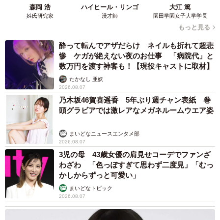
最初バリカンで短くしていたものの、虎刈りになりやすく
森岡 浩
ハイヒール・リンゴ
大江 篤
扱いが難しかったため、思い切ってスキンヘッドに。
姓氏研究家
漫才師
園田学園女子大学学長
もっと見る
「剃ったら、すぐに気に入りました。髪型をイジられても
酔って転んでアザだらけ ネイルも折れて超悲
開き直れるようになって、引け目がなくなった感じです
惨 ケガが絶えない夜のお仕事 「病院代」と
数万円を渡す神客も！【現役キャストに取材】
ね。ちなみに日焼けは、ボディメイクのシーズンオフの10
たかなし 亜妖
月〜3月は結構白いです（笑）」
2026.08.07
乃木坂46賀喜遥香 5年ぶり週チャン表紙 巻
会社では、その変化ぶりから“整形疑惑”まで出たといいま
頭グラビアでは激レアなメガネルームウエア姿
す。
まいどなニュースエンタメ部
2026.08.07
「冗談半分ですけど、『整形した？』と言われました
3児の母 43歳女優の肩見せコーデでファンざ
（笑）。あと、自分の影響で運動やダイエットを始めた人
わざわ 「色っぽすぎて思わず二度見」「むっ
もいました。営業職なので人に覚えられやすいメリットも
かしからずっと可愛い」
できましたが、残念ながら成績は変わりません…（笑）」
まいどなトピック
2026.08.07