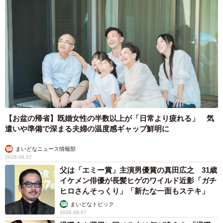
【お盆の帰省】既婚女性の半数以上が「日常より疲れる」 気
遣いや準備で深まる夫婦の温度感ギャップ鮮明に
まいどなニュース情報部
2026.08.07
父は「エミー賞」主演男優賞の真田広之 31歳
イケメン俳優が長髪ヒゲのワイルド近影「ガチ
ヒロさんそっくり」「新たな一面もステキ」
まいどなトピック
2026.08.07