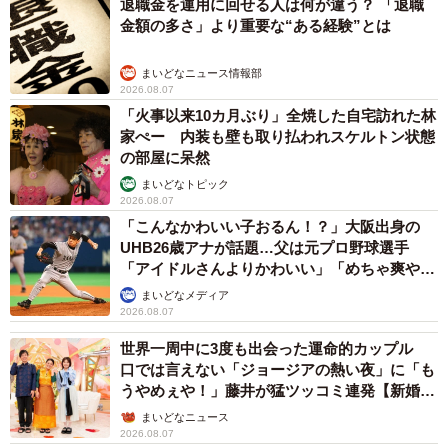
退職金を運用に回せる人は何が違う？ 「退職
金額の多さ」より重要な“ある経験”とは
まいどなニュース情報部
2026.08.07
「火事以来10カ月ぶり」全焼した自宅訪れた林
家ぺー 内装も壁も取り払われスケルトン状態
の部屋に呆然
まいどなトピック
2026.08.07
「こんなかわいい子おるん！？」大阪出身の
UHB26歳アナが話題…父は元プロ野球選手
「アイドルさんよりかわいい」「めちゃ爽や
か」
まいどなメディア
2026.08.07
世界一周中に3度も出会った運命的カップル
口では言えない「ジョージアの熱い夜」に「も
うやめぇや！」藤井が猛ツッコミ連発【新婚さ
ん】
まいどなニュース
2026.08.07