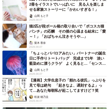
2冊をイラストでいっぱいに 見る人を楽しま
せる家族ストーリーに「かわいすぎる！」
山岡 もと子
2026.08.07
猫2匹が段ボール箱の取り合いで「ポコスカ猫
パンチ」の応酬 その後の心温まる結末に「愛
～！」「おばちゃん泣きそうや…」
梨木 香奈
2026.08.07
「ちょっとババロアみたい」パートナーの誕生
日に手作りトートバッグ 完成まで1年 淡い
藍染めに漂うクラゲ よく見ると…「センスす
ごい」
山岡 もと子
2026.08.07
【漫画】大学生息子の「頼れる彼氏」っぷりを
見て母は絶句 「起きなよ、遅刻するよ」っ
て…あなた毎朝私が起こしてますけど？笑
松波 穂乃圭
2026.08.07