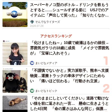
スーパーキノコ型のボトル→ドリンクを飲もう
とすると……シュールすぎる姿に USJでのア
イテムに「声出して笑った」「知りたくなかっ
た真実」
そんでなライターズ
2026.07.28
アクセスランキング
「化けましたね～」10歳で綾瀬はるかの娘役→
雰囲気ガラリの18歳に成長 「メイクで雰囲気
が」「宝塚に入れそう」
まいどなメディア
「不謹慎でないかと」実力派歌手、熊本へ支援
物資…運搬トラックの車体デザインにためら
い 「痛いほど伝わる」「行動され立派」
まいどなトピック
「そのままにしといてください」道路で動けな
い猫を前に返された一言… 懸命に生きようと
した4日間 「命の重さはみんな同じ」保護団