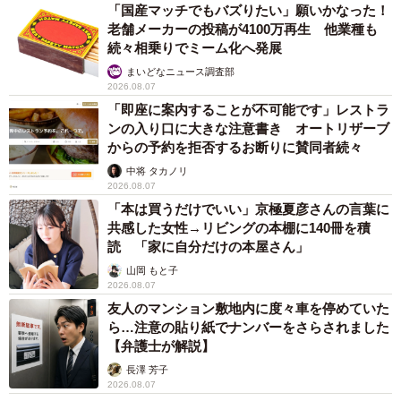
「国産マッチでもバズりたい」願いかなった！
老舗メーカーの投稿が4100万再生 他業種も
続々相乗りでミーム化へ発展
まいどなニュース調査部
2026.08.07
「即座に案内することが不可能です」レストラ
ンの入り口に大きな注意書き オートリザーブ
からの予約を拒否するお断りに賛同者続々
中将 タカノリ
2026.08.07
「本は買うだけでいい」京極夏彦さんの言葉に
共感した女性→リビングの本棚に140冊を積
読 「家に自分だけの本屋さん」
山岡 もと子
2026.08.07
友人のマンション敷地内に度々車を停めていた
ら…注意の貼り紙でナンバーをさらされました
【弁護士が解説】
長澤 芳子
2026.08.07