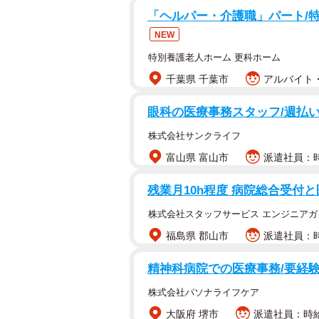
「ヘルパー・介護職」パート/
NEW
特別養護老人ホーム 更科ホーム
千葉県 千葉市
アルバイト・
眼科の医療事務スタッフ/週払い
株式会社サンクライフ
富山県 富山市
派遣社員：時給
残業月10h程度 病院総合受付
株式会社スタッフサービス エンジニアガ
福島県 郡山市
派遣社員：時
精神科病院での医療事務/要経験
株式会社パソナライフケア
大阪府 堺市
派遣社員：時給1