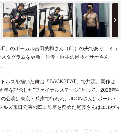
TRUE」のボーカル吉田美和さん（61）の夫であり、ミュ
インスタグラムを更新。俳優・歌手の尾藤イサオさん
る。
トルズを描いた舞台「BACKBEAT」で共演。同作は
周年を記念した"ファイナルステージ"として、2026年4
月の公演は東京・兵庫で行われ、JUONさんはポール・
ートルズ来日公演の際に前座を務めた尾藤さんはエルヴィ
れます」とし、オフショットをアップ。写真では、ラフ