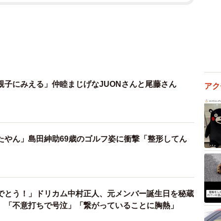
親子にみえる」仲睦まじげなJUONさんと尾藤さん
アク
たやん」島田紳助69歳のゴルフ姿に衝撃「整形してん
でとう！」ドリカム中村正人、元メンバー誕生日を秘蔵
 「不意打ちで号泣」「繋がっていることに胸熱」