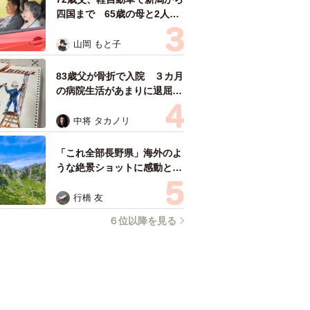
四国まで 65歳の母と2人で
3泊4日の旅 パーキングの休
憩まで分刻み… 「大学生で
山岡 もと子
も組まねえよ！」
83歳父が骨折で入院 ３カ月
の病院生活があまりに退屈で
「画用紙と色鉛筆持ってこ
い！」→スケッチブックを見
中将 タカノリ
た家族が仰天「これ、売れま
すよ…」
「これ全部長野県」海外のよ
うな絶景ショットに感動と反
響「離れてからいいところだ
ったんだって気づいた」
行橋 友
６位以降を見る