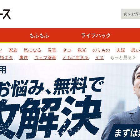
もふもふ
ライフハック
い
家族
気になる
災害
ネコ
観光
のりもの
夫婦
思い
街ネタ
事件
ウェブ漫画
ともに生きる
イヌ
もっと見る