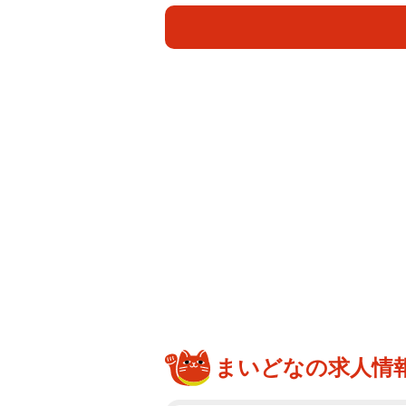
な格好でグラスを掲げるJUONさん
べている。JUONさんは「尾藤さん
ょう」とまとめた。
SNSでは、「舞台中のお二人の髪
素敵な笑顔、最高」「確かに親子み
ん、変わらずお若い」「醸し出され
た。
JUONさんは、1985年生まれ、
GANGYさん。15歳でメジャーデビュ
CONTROLを結成。その後DREAMS
ん、登坂広臣さんのサポートギタリス
2018年よりソロ活動を開始し、近
公式Webサイトなどより）
まいどなの求人情