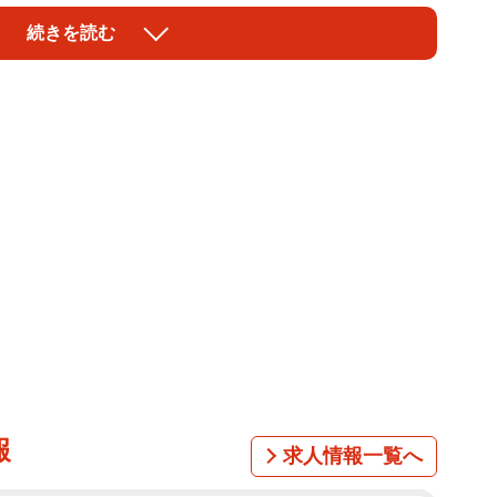
と尾藤さんの姿がみられ、2人とも穏やかな笑顔を浮か
続きを読む
、舞台お疲れ様でした。また、ステージの上で会いまし
型や格好だとなんか似てるな〜と思ってました」「お互い
たい！」「顔もパワフルさも、よく似てる」「尾藤さ
るオーラまで似ているみたい！」などのコメントがあっ
沖縄県出身。母は女優のりりィさん、父はギタリストの
ーを果たし、2003年にロックバンドFUZZY
 COME TRUE、稲葉浩志さん（B’z）、スガシカオさ
トとしても活躍。2012年、吉田美和さんと結婚。
年は俳優としても活動の幅を広げている。（JUONさんの
報
求人情報一覧へ