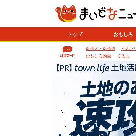
ニ
トップ
おもしろ
ュ
ー
保護犬・保護猫
かんさ
ス
一
おもしろ動画
くるま
覧