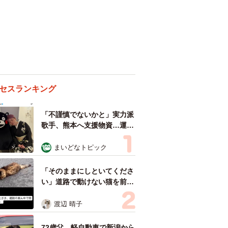
セスランキング
「不謹慎でないかと」実力派
歌手、熊本へ支援物資…運搬
トラックの車体デザインにた
めらい 「痛いほど伝わる」
まいどなトピック
「行動され立派」
「そのままにしといてくださ
い」道路で動けない猫を前に
返された一言… 懸命に生き
ようとした4日間 「命の重
渡辺 晴子
さはみんな同じ」保護団体代
表の訴え
72歳父、軽自動車で新潟から