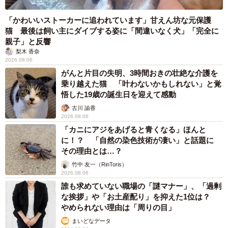
「かわいいストーカーに追われています」甘えん坊な元保護
猫 最後は飼い主にダイブする姿に「間違いなく犬」「完全に
親子」と反響
梨木 香奈
2026.08.06
がんと片目の失明、3時間おきの壮絶な介護を
乗り越えた猫 「叶わないかもしれない」と覚
悟した19歳の誕生日を迎えて感動
古川 諭香
2026.08.06
「カニにアジをあげると青くなる」ほんと
に！？ 「自然の染色技術が凄い」と話題に
その理由とは…？
竹中 友一（RinToris）
2026.08.06
誰も求めていない職場の「謎マナー」、「過剰
な挨拶」や「お土産配り」を抑えた1位は？
やめられない理由は「周りの目」
まいどなデータ