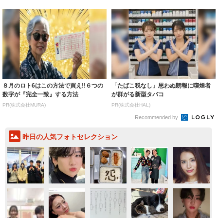
８月のロト6はこの方法で買え!!６つの
「たばこ税なし」思わぬ朗報に喫煙者
数字が『完全一致』する方法
が群がる新型タバコ
PR(株式会社MURA)
PR(株式会社HAL)
Recommended by
昨日の人気フォトセレクション