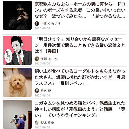
京都駅をぶらぶら→ホームの隅に何やら「ドロ
ン」のポーズをする忍者 この暑い中いったい
なぜ？ 近づいてみたら… 「見つかるなんて
未熟」
中将 タカノリ
2026.08.06
「明日ひま？」 知り合いから唐突なメッセー
ジ 用件次第で断ることもできる賢い返信文と
は？【漫画】
海川 まこと
2026.08.06
飼い主が食べているヨーグルトをもらえなかっ
た犬さん、爆裂に拗ねた顔がかわいすぎ「鼻息
フスフス」「反則レベル」
椎名 碧
2026.08.06
コガネムシを見つめる猫とパパ、偶然生まれた
神々しい構図が「宗教画のよう」と話題 「尊
い」「ていうかライオンキング」
梨木 香奈
2026.08.06