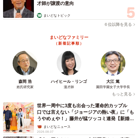
才師が譲渡の意向
まいどなトピック
６位以降を見る
まいどなファミリー
（新着記事順）
森岡 浩
ハイヒール・リンゴ
大江 篤
姓氏研究家
漫才師
園田学園女子大学学長
もっと見る
世界一周中に3度も出会った運命的カップル
口では言えない「ジョージアの熱い夜」に「も
うやめぇや！」藤井が猛ツッコミ連発【新婚さ
ん】
まいどなニュース
2026.08.07