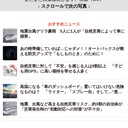
↓ スクロールで次の写真 ↓
おすすめニュース
地震台風ゲリラ豪雨 5人に1人が「自然災害によって車に
損害」
あの時準備していれば…じゃダメ！！オートバックスが教
える防災グッズで「もしものとき」のために！
自然災害に対して「不安」を感じる人は9割以上 「子ど
も用GPS」に高い期待を寄せる人多く
高温になる「車のダッシュボード」置いてはいけない危険
なものは？ 「ライター」「スプレー缶」そして…“意外
なもの”も
地震、台風など高まる自然災害リスク…約3割の自治体が
「災害発生時の”初動対応への対策”が不十分」