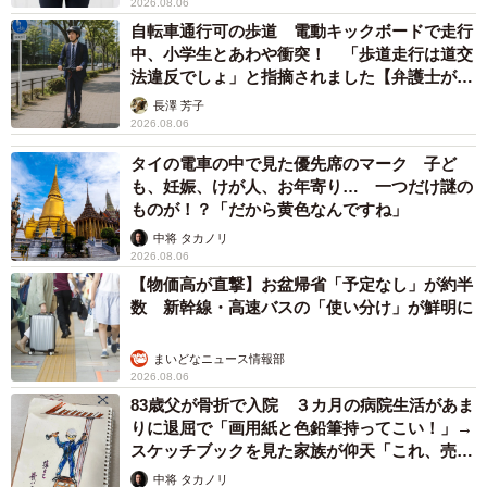
2026.08.06
自転車通行可の歩道 電動キックボードで走行
中、小学生とあわや衝突！ 「歩道走行は道交
法違反でしょ」と指摘されました【弁護士が解
説】
長澤 芳子
2026.08.06
タイの電車の中で見た優先席のマーク 子ど
も、妊娠、けが人、お年寄り… 一つだけ謎の
ものが！？「だから黄色なんですね」
中将 タカノリ
2026.08.06
【物価高が直撃】お盆帰省「予定なし」が約半
数 新幹線・高速バスの「使い分け」が鮮明に
まいどなニュース情報部
2026.08.06
83歳父が骨折で入院 ３カ月の病院生活があま
りに退屈で「画用紙と色鉛筆持ってこい！」→
スケッチブックを見た家族が仰天「これ、売れ
ますよ…」
中将 タカノリ