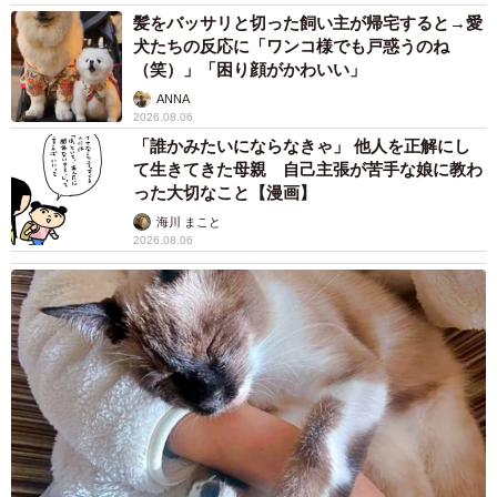
髪をバッサリと切った飼い主が帰宅すると→愛
犬たちの反応に「ワンコ様でも戸惑うのね
（笑）」「困り顔がかわいい」
ANNA
2026.08.06
「誰かみたいにならなきゃ」 他人を正解にし
て生きてきた母親 自己主張が苦手な娘に教わ
った大切なこと【漫画】
海川 まこと
2026.08.06