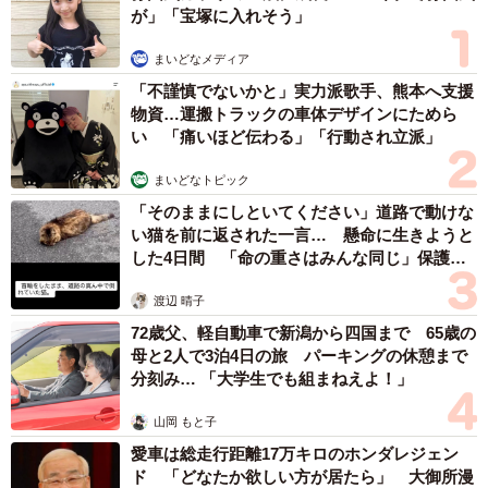
が」「宝塚に入れそう」
まいどなメディア
「不謹慎でないかと」実力派歌手、熊本へ支援
物資…運搬トラックの車体デザインにためら
い 「痛いほど伝わる」「行動され立派」
まいどなトピック
「そのままにしといてください」道路で動けな
い猫を前に返された一言… 懸命に生きようと
した4日間 「命の重さはみんな同じ」保護団
体代表の訴え
渡辺 晴子
72歳父、軽自動車で新潟から四国まで 65歳の
母と2人で3泊4日の旅 パーキングの休憩まで
分刻み… 「大学生でも組まねえよ！」
山岡 もと子
愛車は総走行距離17万キロのホンダレジェン
ド 「どなたか欲しい方が居たら」 大御所漫