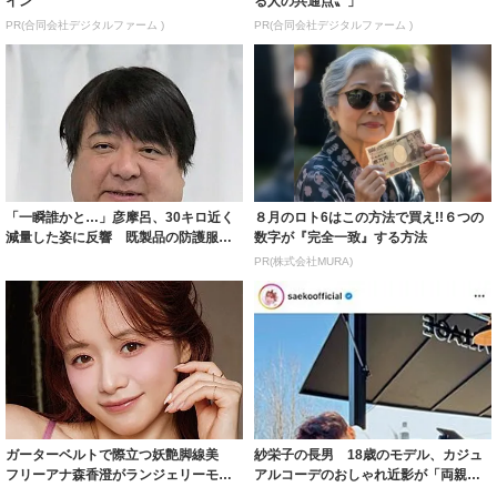
イン
る人の共通点〟」
PR(合同会社デジタルファーム )
PR(合同会社デジタルファーム )
「一瞬誰かと…」彦摩呂、30キロ近く
８月のロト6はこの方法で買え!!６つの
減量した姿に反響 既製品の防護服が
数字が『完全一致』する方法
着られると...
PR(株式会社MURA)
ガーターベルトで際立つ妖艶脚線美
紗栄子の長男 18歳のモデル、カジュ
フリーアナ森香澄がランジェリーモデ
アルコーデのおしゃれ近影が「両親の
ルに ｢PE...
いいとこ取...