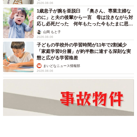
2026.08.06
1歳息子が腕を亜脱臼 「奥さん、専業主婦な
のに」と夫の後輩から一言 母は泣きながら対
応し必死だった 何年もたった今もたまに思い
出し…
山岡 もと子
2026.08.06
子どもの学校外の学習時間が11年で2割減少
「家庭学習0分層」が約半数に達する深刻な実
態と広がる学習格差
まいどなニュース情報部
2026.08.06