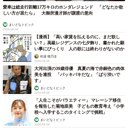
愛車は総走行距離17万キロのホンダレジェンド 「どなたか欲
しい方が居たら」 大御所漫才師が譲渡の意向
まいどなトピック
2026.08.06
【漫画】「高い家賃を払えるのに、まだ欲し
い？」高級レジデンスの七夕飾り、書かれた願
い事にびっくり 人の欲には終わりがないのか
松波 穂乃圭
2026.08.06
大河出演の39歳俳優 真夏の海で赤銅色の肉体
美を連投 「バッキバキだな」「ばり渋いで
す」
まいどなトピック
2026.08.06
「人生こそがバラエティー」 マレーシア移住
を報告した菊地亜美 子どもの教育考え「小学
校へ入学するこのタイミングで挑戦」
まいどなトピック
2026.08.06