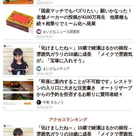
2026.08.07
「国産マッチでもバズりたい」願いかなった！
老舗メーカーの投稿が4100万再生 他業種も
続々相乗りでミーム化へ発展
まいどなニュース調査部
2026.08.07
「化けましたね～」10歳で綾瀬はるかの娘役→
雰囲気ガラリの18歳に成長 「メイクで雰囲気
が」「宝塚に入れそう」
まいどなメディア
2026.08.07
「即座に案内することが不可能です」レストラ
ンの入り口に大きな注意書き オートリザーブ
からの予約を拒否するお断りに賛同者続々
中将 タカノリ
2026.08.07
アクセスランキング
「化けましたね～」10歳で綾瀬はるかの娘役→
雰囲気ガラリの18歳に成長 「メイクで雰囲気