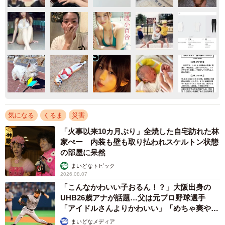
気になる
くるま
災害
「火事以来10カ月ぶり」全焼した自宅訪れた林
家ぺー 内装も壁も取り払われスケルトン状態
の部屋に呆然
まいどなトピック
2026.08.07
「こんなかわいい子おるん！？」大阪出身の
UHB26歳アナが話題…父は元プロ野球選手
「アイドルさんよりかわいい」「めちゃ爽や
か」
まいどなメディア