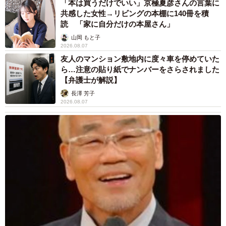
「本は買うだけでいい」京極夏彦さんの言葉に
共感した女性→リビングの本棚に140冊を積
読 「家に自分だけの本屋さん」
山岡 もと子
2026.08.07
友人のマンション敷地内に度々車を停めていた
ら…注意の貼り紙でナンバーをさらされました
【弁護士が解説】
長澤 芳子
2026.08.07