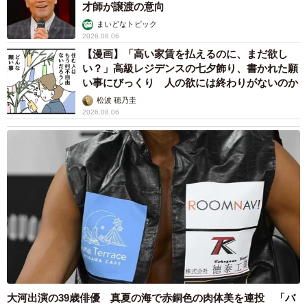
才師が譲渡の意向
まいどなトピック
2026.08.06
【漫画】「高い家賃を払えるのに、まだ欲し
い？」高級レジデンスの七夕飾り、書かれた願
い事にびっくり 人の欲には終わりがないのか
松波 穂乃圭
2026.08.06
大河出演の39歳俳優 真夏の海で赤銅色の肉体美を連投 「バ