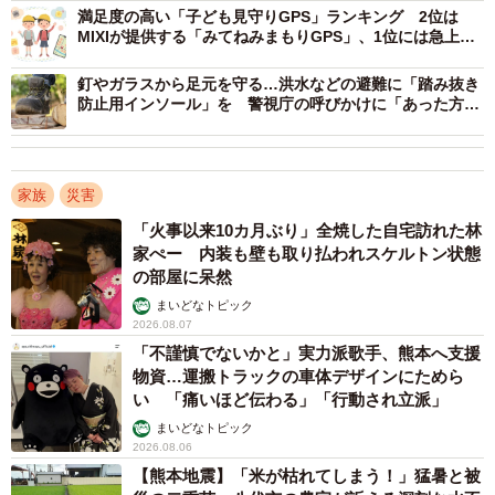
満足度の高い「子ども見守りGPS」ランキング 2位は
さらに、「最も不安に感じている自然災害」としては、
MIXIが提供する「みてねみまもりGPS」、1位には急上昇
「地震」（81％）が圧倒的多数となったほか、「大雨、土
の…
砂災害」（9％）も挙げられています。
釘やガラスから足元を守る…洪水などの避難に「踏み抜き
防止用インソール」を 警視庁の呼びかけに「あった方が
絶対良いアイテム」
家族
災害
「火事以来10カ月ぶり」全焼した自宅訪れた林
家ぺー 内装も壁も取り払われスケルトン状態
の部屋に呆然
まいどなトピック
2026.08.07
「不謹慎でないかと」実力派歌手、熊本へ支援
物資…運搬トラックの車体デザインにためら
4/6
い 「痛いほど伝わる」「行動され立派」
まいどなトピック
自宅や周辺地域は、自然災害に対してどれくらい安全だと感じますか？
2026.08.06
（提供画像）
【熊本地震】「米が枯れてしまう！」猛暑と被