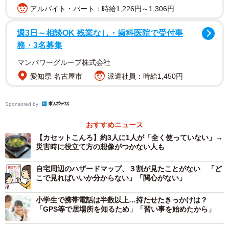
大きな自然災害に対して不安を感じていますか？（提供画像）
アルバイト・パート：時給1,226円～1,306円
調査の結果、全国平均で90%以上の人が「自然災害に対し
週3日～相談OK 残業なし・歯科医院で受付事
て不安を感じている」と回答し、特に「石川県」「高知
務・3名募集
県」「宮崎県」で多くなっています。
マンパワーグループ株式会社
愛知県 名古屋市
派遣社員：時給1,450円
Sponsored by
おすすめニュース
【カセットこんろ】約3人に1人が「全く使っていない」→
災害時に役立て方の想像がつかない人も
自宅周辺のハザードマップ、３割が見たことがない 「ど
こで見ればいいか分からない」「関心がない」
3/6
小学生で携帯電話は半数以上…持たせたきっかけは？
「GPS等で居場所を知るため」「習い事を始めたから」
最も不安に感じている自然災害（提供画像）