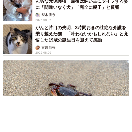
ん坊な元保護猫 最後は飼い主にダイブする姿
に「間違いなく犬」「完全に親子」と反響
梨木 香奈
2026.08.06
がんと片目の失明、3時間おきの壮絶な介護を
乗り越えた猫 「叶わないかもしれない」と覚
悟した19歳の誕生日を迎えて感動
古川 諭香
2026.08.06