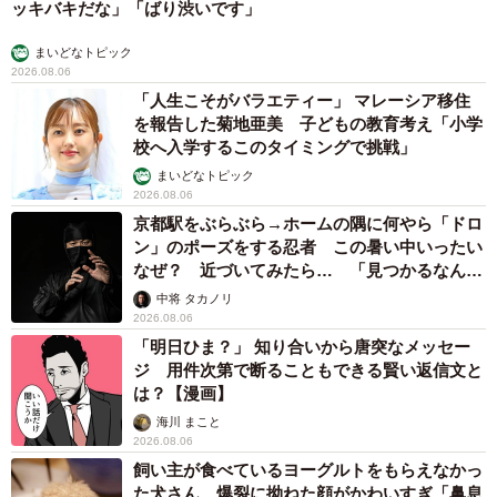
ッキバキだな」「ばり渋いです」
まいどなトピック
2026.08.06
「人生こそがバラエティー」 マレーシア移住
を報告した菊地亜美 子どもの教育考え「小学
校へ入学するこのタイミングで挑戦」
まいどなトピック
2026.08.06
京都駅をぶらぶら→ホームの隅に何やら「ドロ
ン」のポーズをする忍者 この暑い中いったい
なぜ？ 近づいてみたら… 「見つかるなんて
未熟」
中将 タカノリ
2026.08.06
「明日ひま？」 知り合いから唐突なメッセー
ジ 用件次第で断ることもできる賢い返信文と
は？【漫画】
海川 まこと
2026.08.06
飼い主が食べているヨーグルトをもらえなかっ
た犬さん、爆裂に拗ねた顔がかわいすぎ「鼻息