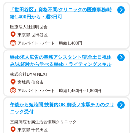
調査は、同社が展開する学校業務支援システム『マチコ
「世田谷区」資格不問/クリニックの医療事務/時
ミ』の利用者（未就学児から大学生までの子どもがいる保
給1,400円から・週3日可
護者）2万1609人を対象として、2024年9月にインターネッ
医療法人社団明世会
トで実施されました。
東京都 世田谷区
アルバイト・パート：時給1,400円
Web求人広告の事務アシスタント/完全土日祝休
み/未経験から学べるWeb・ライティングスキル
株式会社DYM NEXT
宮城県 仙台市
アルバイト・パート：時給1,450円～1,800円
午後から短時間 扶養内OK 御茶ノ水駅チカのクリ
ニック受付
2/6
三楽病院附属生活習慣病クリニック
東京都 千代田区