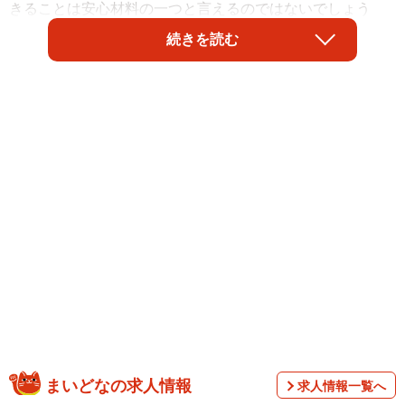
きることは安心材料の一つと言えるのではないでしょう
か。ドリームエリア株式会社（東京都渋谷区）が実施した
続きを読む
「自然災害への備え」についての調査によると、全国平均
で9割以上が自然災害に対して「不安」を感じていることが
わかりました。また、「子ども用GPS」に高い期待を寄せ
る保護者は9割以上に上ったそうです。
まいどなの求人情報
求人情報一覧へ