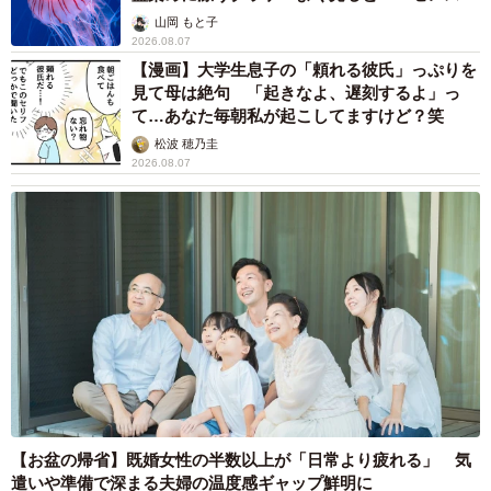
ごい」
山岡 もと子
2026.08.07
【漫画】大学生息子の「頼れる彼氏」っぷりを
見て母は絶句 「起きなよ、遅刻するよ」っ
て…あなた毎朝私が起こしてますけど？笑
松波 穂乃圭
2026.08.07
【お盆の帰省】既婚女性の半数以上が「日常より疲れる」 気
遣いや準備で深まる夫婦の温度感ギャップ鮮明に