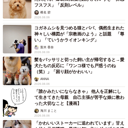
フスフス」「反則レベル」
椎名 碧
2026.08.06
コガネムシを見つめる猫とパパ、偶然生まれた
神々しい構図が「宗教画のよう」と話題 「尊
い」「ていうかライオンキング」
梨木 香奈
2026.08.06
髪をバッサリと切った飼い主が帰宅すると→愛
犬たちの反応に「ワンコ様でも戸惑うのね
（笑）」「困り顔がかわいい」
ANNA
2026.08.06
「誰かみたいにならなきゃ」 他人を正解にし
て生きてきた母親 自己主張が苦手な娘に教わ
った大切なこと【漫画】
海川 まこと
2026.08.06
「かわいいストーカーに追われています」甘え