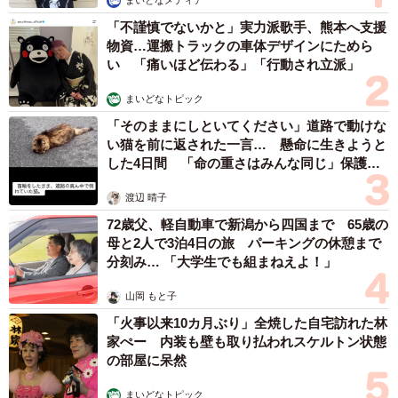
まいどなメディア
「不謹慎でないかと」実力派歌手、熊本へ支援
物資…運搬トラックの車体デザインにためら
い 「痛いほど伝わる」「行動され立派」
5/6
まいどなトピック
子どもと被災時の待ち合わせ場所は決めていますか？（提供画像）
「そのままにしといてください」道路で動けな
い猫を前に返された一言… 懸命に生きようと
した4日間 「命の重さはみんな同じ」保護団
また、「子どもと被災時の待ち合わせ場所は決めています
体代表の訴え
か」という質問に対しては、「香川県」が最も多く8割の人
渡辺 晴子
が設定していることがわかりました。一方で、「北海道」
72歳父、軽自動車で新潟から四国まで 65歳の
や「東北地方」では待ち合わせ場所を設定していない家庭
母と2人で3泊4日の旅 パーキングの休憩まで
分刻み… 「大学生でも組まねえよ！」
が多くみられました。
山岡 もと子
「火事以来10カ月ぶり」全焼した自宅訪れた林
家ぺー 内装も壁も取り払われスケルトン状態
の部屋に呆然
まいどなトピック