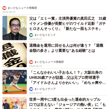
まいどなニュース情報部
2026.08.07
父は「エミー賞」主演男優賞の真田広之 31歳
イケメン俳優が長髪ヒゲのワイルド近影「ガチ
ヒロさんそっくり」「新たな一面もステキ」
まいどなトピック
2026.08.07
退職金を運用に回せる人は何が違う？ 「退職
金額の多さ」より重要な“ある経験”とは
まいどなニュース情報部
2026.08.07
「こんなかわいい子おるん！？」大阪出身の
UHB26歳アナが話題…父は元プロ野球選手
「アイドルさんよりかわいい」「めちゃ爽や
か」
まいどなメディア
2026.08.07
世界一周中に3度も出会った運命的カップル
口では言えない「ジョージアの熱い夜」に「も