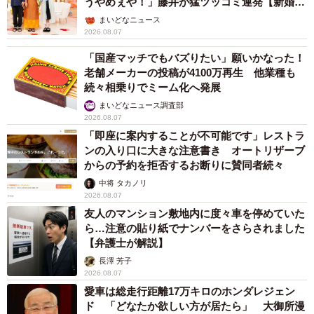
うやめぇや！」藤井が猛ツッコミ連発【新婚さ
ん】
まいどなニュース
2026.08.07
「国産マッチでもバズりたい」願いかなった！
老舗メーカーの投稿が4100万再生 他業種も
続々相乗りでミーム化へ発展
まいどなニュース調査部
2026.08.07
「即座に案内することが不可能です」レストラ
ンの入り口に大きな注意書き オートリザーブ
からの予約を拒否するお断りに賛同者続々
中将 タカノリ
2026.08.07
友人のマンション敷地内に度々車を停めていた
ら…注意の貼り紙でナンバーをさらされました
【弁護士が解説】
長澤 芳子
2026.08.07
愛車は総走行距離17万キロのホンダレジェン
ド 「どなたか欲しい方が居たら」 大御所漫