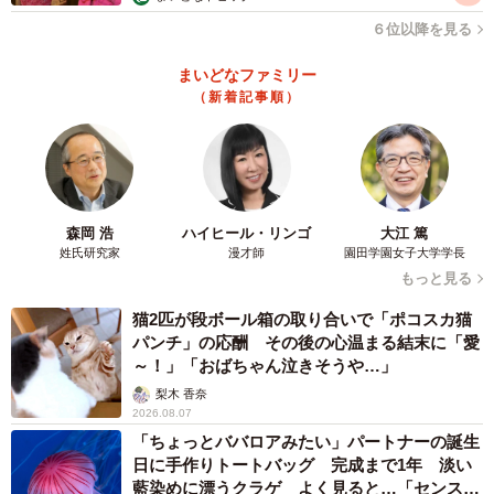
６位以降を見る
まいどなファミリー
（新着記事順）
6/6
被災時に「子ども用GPS」は役立つと思いますか？（提供画像）
最後に、子どもの現在地を把握できる「子ども用GPS」に
森岡 浩
ハイヒール・リンゴ
大江 篤
ついて聞いたところ、「被災時に役立つと思う」と答えた
姓氏研究家
漫才師
園田学園女子大学学長
もっと見る
人が9割以上となった一方で、「役立つと思うが、災害時に
動作するか不安」と答えた人も3割弱存在し、通信インフラ
猫2匹が段ボール箱の取り合いで「ポコスカ猫
パンチ」の応酬 その後の心温まる結末に「愛
に対する懸念を抱いていることがうかがえる結果となりま
～！」「おばちゃん泣きそうや…」
した。
梨木 香奈
2026.08.07
「ちょっとババロアみたい」パートナーの誕生
日に手作りトートバッグ 完成まで1年 淡い
藍染めに漂うクラゲ よく見ると…「センスす