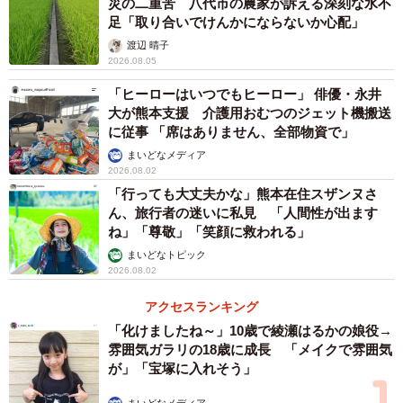
災の二重苦 八代市の農家が訴える深刻な水不
次に、「自宅や周辺地域は、自然災害に対してどれくらい
足「取り合いでけんかにならないか心配」
安全だと感じますか」と尋ねたところ、約4割の人が「安
渡辺 晴子
全」（とても安全2％、どちらかといえば安全37％）と回答
2026.08.05
しました。
「ヒーローはいつでもヒーロー」 俳優・永井
大が熊本支援 介護用おむつのジェット機搬送
同社は、「安全だと感じている場合でも、事前にハザード
に従事 「席はありません、全部物資で」
マップを確認したり、避難場所を把握したりすることが、
まいどなメディア
2026.08.02
万が一の際の備えとして重要」とコメントしています。
「行っても大丈夫かな」熊本在住スザンヌさ
ん、旅行者の迷いに私見 「人間性が出ます
ね」「尊敬」「笑顔に救われる」
まいどなトピック
2026.08.02
アクセスランキング
「化けましたね～」10歳で綾瀬はるかの娘役→
雰囲気ガラリの18歳に成長 「メイクで雰囲気
が」「宝塚に入れそう」