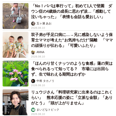
「No！パパは車行って」初めて1人で登園 ダ
ウン症の4歳娘の成長に思わず涙…「感動して
泣いちゃった」「表情も会話も愛おしい」
五ヶ瀬 あお
2026.08.10
双子弟が手足口病に…→兄に感染しないよう保
育士ママが考えた“お気持ちだけ”隔離 「ママ
の頑張りが伝わる」「可愛いふたり」
ANNA
2026.08.10
「ほんのり甘くナッツのような食感」蓮の実は
食べられるって知ってる？ 市場には出回ら
ず、生で味わえる期間はわずか
中将 タカノリ
2026.08.10
リュウジさん「料理研究家に出来るのはこれく
らい」 熊本応援の姿に「立派な金額」「あり
がとう」「頭が上がりません」
まいどなトピック
2026.08.10