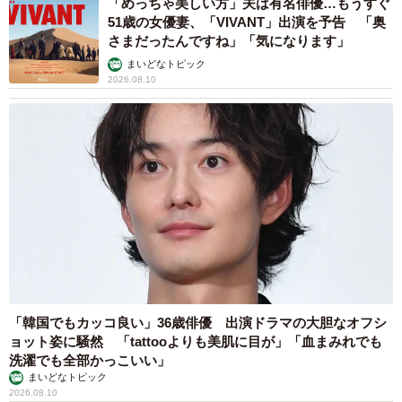
「めっちゃ美しい方」夫は有名俳優…もうすぐ
51歳の女優妻、「VIVANT」出演を予告 「奥
さまだったんですね」「気になります」
まいどなトピック
2026.08.10
「韓国でもカッコ良い」36歳俳優 出演ドラマの大胆なオフシ
ョット姿に騒然 「tattooよりも美肌に目が」「血まみれでも
洗濯でも全部かっこいい」
まいどなトピック
2026.08.10