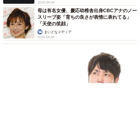
2026.08.09
母は有名女優、慶応幼稚舎出身CBCアナのノー
スリーブ姿「育ちの良さが表情に表れてる」
「天使の笑顔」
まいどなメディア
2026.08.09
業績悪化で退職勧奨を受けた30代会社員 会社都合退職ならば
失業手当を早く受け取れるが…再就職の活動で不利になりませ
んか？【キャリアカウンセラーが解説】