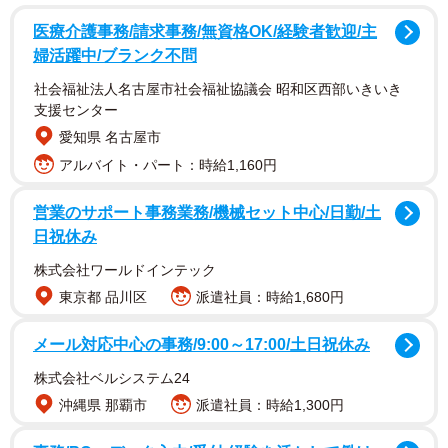
18～59歳の男女1000人（各年代125人ずつ）を対象とし
医療介護事務/請求事務/無資格OK/経験者歓迎/主
て、2024年7月にインターネットで実施されました。
婦活躍中/ブランク不問
社会福祉法人名古屋市社会福祉協議会 昭和区西部いきいき
支援センター
愛知県 名古屋市
アルバイト・パート：時給1,160円
2/6
営業のサポート事務業務/機械セット中心/日勤/土
これまでに、自然災害によって車に損害が生じたことがあるか（出典：
日祝休み
ソニー損害保険株式会社）
株式会社ワールドインテック
東京都 品川区
派遣社員：時給1,680円
メール対応中心の事務/9:00～17:00/土日祝休み
株式会社ベルシステム24
沖縄県 那覇市
派遣社員：時給1,300円
3/6