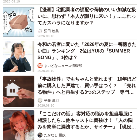
2026.08.10
【漫画】宅配業者の誤配や荷物のいい加減な扱
いに、思わず「本人が謝りに来い！」…これっ
てカスハラになりますか？
沼田 絵美
2026.08.10
令和の若者に聞いた「2026年の夏に一番聴きた
い曲」ランキング 2位はYUIの『SUMMER
SONG』、1位は？
まいどなニュース情報部
2026.08.10
「事故物件」でもちゃんと売れます 10年ほど
前に購入した戸建て、買い手はつく？ 「売れ
る物件」へと再生する3つのステップ 専門家
が解説
平藤 清刀
2026.08.10
「ここだけの話」 客対応の悩みを担当黒服に
相談したら…他キャストに筒抜け！ 「人の悩
みを簡単に漏洩するとか、サイテー」【現役キ
ャストに取材】
たかなし 亜妖