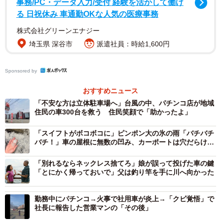
事務/PC・データ入力/受付 経験を活かして働け
車に損害が生じた自然災害（出典：ソニー損害保険株式会社）
る 日祝休み 車通勤OKな人気の医療事務
株式会社グリーンエナジー
調査の結果、「これまでに、自然災害によって車に損害が
埼玉県 深谷市
派遣社員：時給1,600円
生じたことがある」と答えた人は22.3%。自然災害によっ
て車に損害が生じたことがある223人に「車に損害が生じた
Sponsored by
自然災害」を尋ねたところ、「台風」（42.2%）が最も多
おすすめニュース
くなり、次いで「大雨・ゲリラ豪雨」（37.2%）、「洪
「不安な方は立体駐車場へ」台風の中、パチンコ店が地域
水」「大雪」（いずれも17.5%）、「ひょう」（17.0%）が
住民の車300台を救う 住民笑顔で「助かったよ」
続きました。
「スイフトがボコボコに」ピンポン大の氷の雨「バチバチ
バチ！」車の屋根に無数の凹み、カーポートは穴だらけ
「直したいけど…」修理をためらう理由とは
「別れるならネックレス捨てろ」娘が誤って投げた車の鍵
「とにかく帰っておいで」父は釣り竿を手に川へ向かった
4/6
勤務中にパチンコ→火事で社用車が炎上→「クビ覚悟」で
車を自然災害から守るための対策を講じているか（出典：ソニー損害保
社長に報告した営業マンの「その後」
険株式会社）