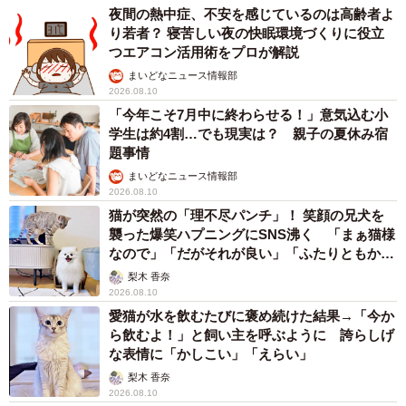
夜間の熱中症、不安を感じているのは高齢者よ
り若者？ 寝苦しい夜の快眠環境づくりに役立
つエアコン活用術をプロが解説
まいどなニュース情報部
2026.08.10
「今年こそ7月中に終わらせる！」意気込む小
学生は約4割…でも現実は？ 親子の夏休み宿
題事情
まいどなニュース情報部
2026.08.10
猫が突然の「理不尽パンチ」！ 笑顔の兄犬を
襲った爆笑ハプニングにSNS沸く 「まぁ猫様
なので」「だがそれが良い」「ふたりともかわ
いいね」
梨木 香奈
2026.08.10
愛猫が水を飲むたびに褒め続けた結果→「今か
ら飲むよ！」と飼い主を呼ぶように 誇らしげ
な表情に「かしこい」「えらい」
梨木 香奈
2026.08.10