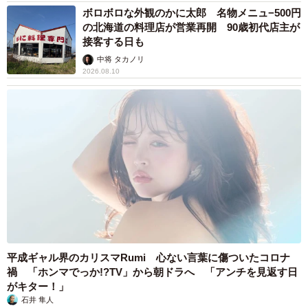
ボロボロな外観のかに太郎 名物メニュ−500円
の北海道の料理店が営業再開 90歳初代店主が
接客する日も
中将 タカノリ
2026.08.10
平成ギャル界のカリスマRumi 心ない言葉に傷ついたコロナ
禍 「ホンマでっか!?TV」から朝ドラへ 「アンチを見返す日
がキター！」
石井 隼人