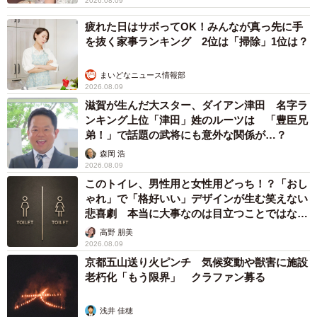
2026.08.09
疲れた日はサボってOK！みんなが真っ先に手
を抜く家事ランキング 2位は「掃除」1位は？
まいどなニュース情報部
2026.08.09
滋賀が生んだ大スター、ダイアン津田 名字ラ
ンキング上位「津田」姓のルーツは 「豊臣兄
弟！」で話題の武将にも意外な関係が…？
森岡 浩
2026.08.09
このトイレ、男性用と女性用どっち！？「おし
ゃれ」で「格好いい」デザインが生む笑えない
悲喜劇 本当に大事なのは目立つことではな
く…
高野 朋美
2026.08.09
京都五山送り火ピンチ 気候変動や獣害に施設
老朽化「もう限界」 クラファン募る
浅井 佳穂