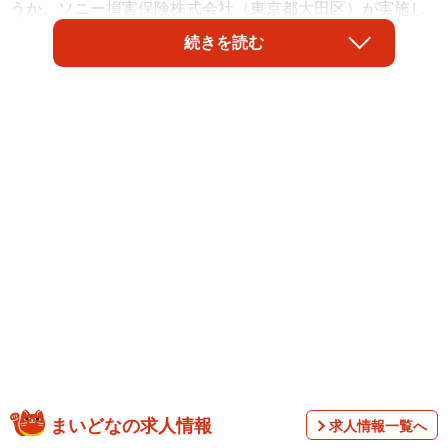
うか。ソニー損害保険株式会社（東京都大田区）が実施し
た「2024年 全国カーライフ実態調査」によると、約5人に1
続きを読む
人が「自然災害によって車に損害が生じたことがある」と
回答したことがわかりました。また、車に損害が生じた自
然災害は「台風」が1位となったそうです。
まいどなの求人情報
求人情報一覧へ
調査は、自家用車を所有し月に1回以上車を運転する全国の