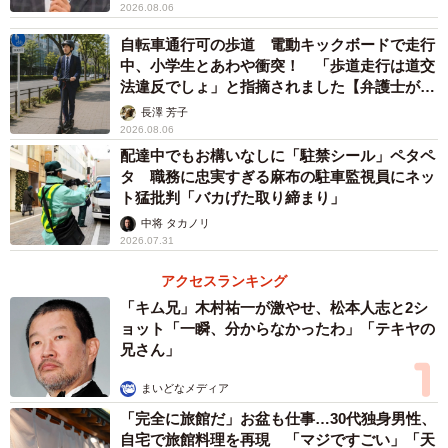
2026.08.06
自転車通行可の歩道 電動キックボードで走行
中、小学生とあわや衝突！ 「歩道走行は道交
法違反でしょ」と指摘されました【弁護士が解
説】
長澤 芳子
2026.08.06
配達中でもお構いなしに「駐禁シール」ペタペ
タ 職務に忠実すぎる麻布の駐車監視員にネッ
ト猛批判「バカげた取り締まり」
6/6
中将 タカノリ
2026.07.31
走行している道路の前方が冠水しており、冠水部分がどのくらいの深さ
かわからない場合どうするか（出典：ソニー損害保険株式会社）
アクセスランキング
「キム兄」木村祐一が激やせ、松本人志と2シ
近年、台風や大雨・ゲリラ豪雨などによる道路の冠水が多
ョット「一瞬、分からなかったわ」「テキヤの
兄さん」
く発生しています。そこで、「走行している道路の前方が
冠水しており、冠水部分がどのくらいの深さかわからない
まいどなメディア
場合の対処」を尋ねたところ、「進入せずにすぐに引き返
「完全に旅館だ」お盆も仕事…30代独身男性、
す」（60.6%）がダントツに。
自宅で旅館料理を再現 「マジですごい」「天