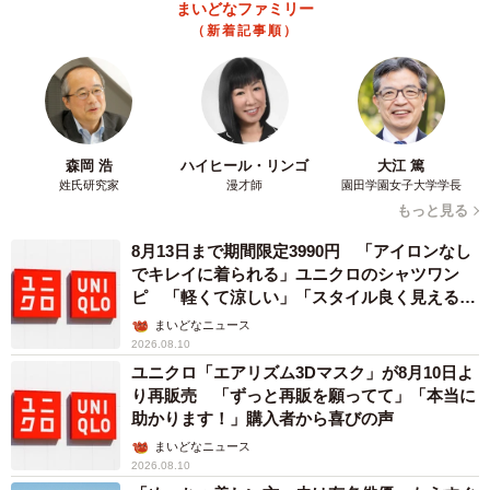
ことが大切です（※）」とコメントしています。
まいどなファミリー
（新着記事順）
（※）国土交通省『水深が床面を超えたら、もう危険！－
自動車が冠水した道路を走行する場合に発生する不具合に
ついて－』
https://www.mlit.go.jp/report/press/jidosha08_hh_003565.ht
森岡 浩
ハイヒール・リンゴ
大江 篤
ml
姓氏研究家
漫才師
園田学園女子大学学長
もっと見る
◇ ◇
8月13日まで期間限定3990円 「アイロンなし
でキレイに着られる」ユニクロのシャツワン
ピ 「軽くて涼しい」「スタイル良く見える」
【出典】
の声
まいどなニュース
▽ソニー損保の自動車保険
2026.08.10
https://www.sonysonpo.co.jp/auto/
ユニクロ「エアリズム3Dマスク」が8月10日よ
り再販売 「ずっと再販を願ってて」「本当に
助かります！」購入者から喜びの声
まいどなニュース
2026.08.10