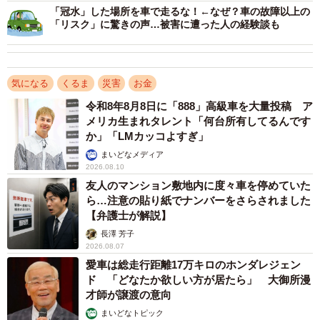
「冠水」した場所を車で走るな！←なぜ？車の故障以上の
「リスク」に驚きの声…被害に遭った人の経験談も
気になる
くるま
災害
お金
令和8年8月8日に「888」高級車を大量投稿 ア
5/6
メリカ生まれタレント「何台所有してるんです
か」「LMカッコよすぎ」
車を守るための対策を講じている自然災害（出典：ソニー損害保険株式
まいどなメディア
会社）
2026.08.10
友人のマンション敷地内に度々車を停めていた
また、「車を自然災害から守るための対策を講じている」
ら…注意の貼り紙でナンバーをさらされました
と答えた人は22.9%で、「車を守るための対策を講じてい
【弁護士が解説】
る自然災害」は「台風」（38.0%）が最も多く、次いで
長澤 芳子
2026.08.07
「大雨・ゲリラ豪雨」（37.1%）、「洪水」「大雪」（い
愛車は総走行距離17万キロのホンダレジェン
ずれも20.1%）、「ひょう」（14.4%）が続きました。
ド 「どなたか欲しい方が居たら」 大御所漫
才師が譲渡の意向
まいどなトピック