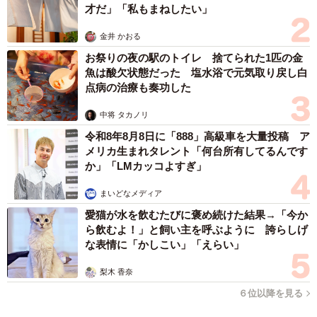
才だ」「私もまねしたい」
そのほか、「停止して様子をみる」（17.8%）、「ゆっく
金井 かおる
り進入する」（8.0%）、「スピードを上げて進入する」
お祭りの夜の駅のトイレ 捨てられた1匹の金
（2.4%）などが挙げられた一方、「わからない」
魚は酸欠状態だった 塩水浴で元気取り戻し白
点病の治療も奏功した
（11.2%）という人も1割ほど見られました。
中将 タカノリ
これを年代別にみると、10～20代では「停止して様子をみ
令和8年8月8日に「888」高級車を大量投稿 ア
る」（20.8%）と「わからない」（18.0%）が他の年代と比
メリカ生まれタレント「何台所有してるんです
べて多くなりました。
か」「LMカッコよすぎ」
まいどなメディア
この結果について同社は、「自動車が冠水した道路を走行
愛猫が水を飲むたびに褒め続けた結果→「今か
する場合、水深が車両の床面を超えると、エンジン、電気
ら飲むよ！」と飼い主を呼ぶように 誇らしげ
装置等に不具合が発生するおそれがあります。また、水深
な表情に「かしこい」「えらい」
がドアの高さの半分を超えると、ドアを内側からほぼ開け
梨木 香奈
られなくなります。危険を回避するために、道路が冠水し
６位以降を見る
ていて深さがわからない場合は、進入せずすぐに引き返す