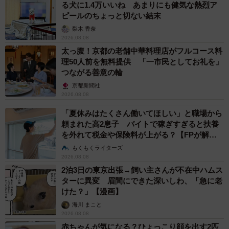
あのちゃん、雨の日のショーパン姿に「雨が似
合う」「脚めっちゃきれい！」「水も滴る良い
アーティスト」 幻想的な近影が話題
まいどなメディア
2026.08.07
【漫画】周囲の目を気にせず遊べる！洗濯物も
干せる！最近人気の戸建ての「中庭」 ところ
が…実際住んでみて分かった後悔ポイント
中瀬 えみ
2026.08.07
難聴のお姉ちゃんに5歳の妹が手話通訳 互い
に支え合う家族の日常に反響「妹ちゃん、頼も
しい」「かわいい通訳さん」
五ヶ瀬 あお
2026.08.07
ラストライブ控えるT-BOLAN森友嵐士 にし
たん社長がTikTok内で独占インタビュー
まいどなニュース
2026.08.07