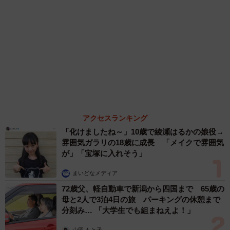
まいどなファミリー
（新着記事順）
森岡 浩
ハイヒール・リンゴ
大江 篤
姓氏研究家
漫才師
園田学園女子大学学長
もっと見る
何かと人に舐められた黒髪時代 30代後半で金
髪デビューしたら…人生が激変！【漫画】
海川 まこと
2026.08.08
夫はマイファスHiro、義父母も義兄も超有名歌
手の28歳モデル兼俳優が第1子出産を報告「母
子ともに健康…日々、大切に過ごしたい」
まいどなトピック
2026.08.08
お盆明けは介護相談が3割増加 帰省時に確認