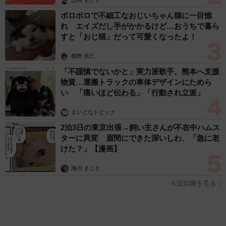
したい「離れて暮らす親の異変」チェックポイ
ントは？
まいどなニュース情報部
2026.08.08
両親は「東京キッド」の看板役者 ライダー演じた42歳元俳優
が再婚妻との「ウエディングフォト」計画を明言 「センスあ
るカメラマン求む」
まいどなトピック
2026.08.08