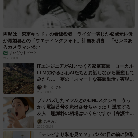
乃木坂46賀喜遥香 5年ぶり週チャン表紙 巻
頭グラビアでは激レアなメガネルームウエア姿
まいどなニュースエンタメ部
2026.08.07
3児の母 43歳女優の肩見せコーデでファンざわざわ 「色っ
ぽすぎて思わず二度見」「むっかしからずっと可愛い」
まいどなトピック
2026.08.07