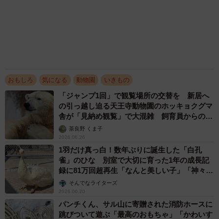
2026.06.04
広さ3倍、豪華バックヤード付き！ 天王寺動物
園の新ホッキョクグマ施設が今夏オープン 主
役ホウちゃん「おもちゃ持参」で引っ越しへ
茶良野 くま子
2026.05.30
秋田の水族館で3頭目！ホッキョクグマの赤ち
ゃんが元気いっぱい成長中 繁殖・子育てに寄
り添う飼育担当の思い
茶良野 くま子
2026.05.23
アクセスランキング
「化けましたね～」10歳で綾瀬はるかの娘役→
雰囲気ガラリの18歳に成長 「メイクで雰囲気
が」「宝塚に入れそう」
まいどなメディア
72歳父、軽自動車で新潟から四国まで 65歳の
母と2人で3泊4日の旅 パーキングの休憩まで