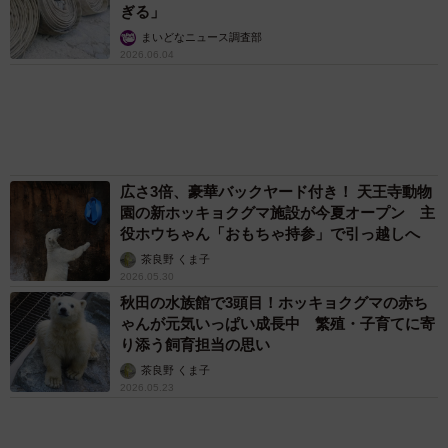
分刻み… 「大学生でも組まねえよ！」
山岡 もと子
ボロボロで不細工なおじいちゃん猫に一目惚
れ エイズだし手がかかるけど…おうちで暮ら
すと「おじ猫」だって可愛くなったよ！
鶴野 浩己
「不謹慎でないかと」実力派歌手、熊本へ支援
物資…運搬トラックの車体デザインにためら
い 「痛いほど伝わる」「行動され立派」
まいどなトピック
2泊3日の東京出張→飼い主さんが不在中ハムス
ターに異変 眉間にできた深いしわ、「急に老
けた？」【漫画】
海川 まこと
６位以降を見る