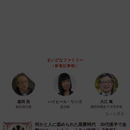
ITエンジニアがAIとつくる家庭菜園 ローカル
LLMのゆるふわAIたちとお話しながら開墾して
みたら… 夢の「スマートな菜園生活」実現な
るか
井二 かける
2026.08.08
プチバズしたママ友とのLINEスクショ うっ
かり電話番号を流出させちゃった！ 激怒する
友人 慰謝料の相場はいくらですか【弁護士が
解説】
長澤 芳子
2026.08.08
「テレビより私を見て？」パパの目の前に陣取
る犬に1.4万いいね あまりにも健気な熱烈ア
ピールのちょっと切ない結末
梨木 香奈
2026.08.08
太っ腹！京都の老舗中華料理店がフルコース料
理50人前を無料提供 「一市民としてお礼を」
つながる善意の輪
京都新聞社
2026.08.08