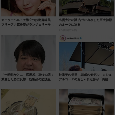
ガーターベルトで際立つ妖艶脚線美
出雲大社の謎 古代に存在した巨大神殿
フリーアナ森香澄がランジェリーモデ
のルーツに迫る
ルに ｢PE...
PR(國學院大學)
「一瞬誰かと…」彦摩呂、30キロ近く
紗栄子の長男 18歳のモデル、カジュ
減量した姿に反響 既製品の防護服が
アルコーデのおしゃれ近影が「両親の
着られると...
いいとこ取...