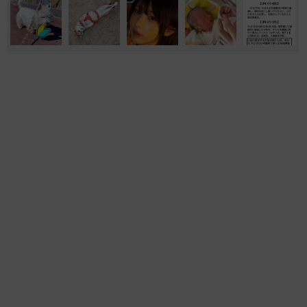
おもしろ
気になる
動物園
いきもの
「ジャンプ1回」で観覧場所の交替を 新居へ
の引っ越し迫る天王寺動物園のホッキョクグマ
舎が「見納め観覧」で大混雑 飼育員からのお
願い
茶良野 くま子
2026.06.26
1羽だけ真っ白！数年ぶりに誕生した「白孔
雀」のひな 別室で大切に育った1年の成長記
録に81万回超再生「なんと美しい子」「神々し
い」
そんでなライターズ
2026.06.20
パンチくん、サル山に寄贈された消防ホースに
跳びついて遊ぶ「最高のおもちゃ」「かわいす
ぎる」
まいどなニュース調査部