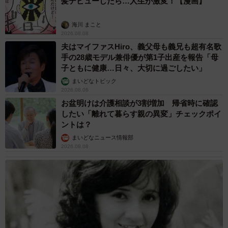
「夏休みはたくさん働いてほしい」と職場から
頼まれた高2息子 バイトで稼ぎすぎると扶養
を外れて税金や保険料が上がる？【FPが解
説】
もくもくライターズ
2026.08.08
2泊3日の東京出張→飼い主さんが不在中ハムス
ターに異変 眉間にできた深いしわ、「急に老
けた？」【漫画】
海川 まこと
2026.08.08
赤ちゃんが気になる？ひょっこり顔を出す2匹
の猫の愛らしさに悶絶…！ 「こんなかわいい
構図あります？」「ベストショットすぎる！」
梨木 香奈
2026.08.08
酔って転んでアザだらけ ネイルも折れて超悲
惨 ケガが絶えない夜のお仕事 「病院代」と
数万円を渡す神客も！【現役キャストに取材】
たかなし 亜妖
2026.08.07