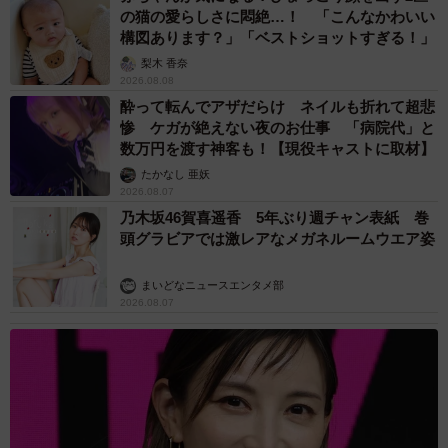
「男の子のママっぽいよね」ってどういう意
味？ 女系家族で育った母 いつもスカートと
ワンピースしか着ないし、ヒールも好き どの
へんが…
山岡 もと子
2026.08.07
猫用の爪研ぎおもちゃを買ったら…「これで合
ってますか？」予想外の使い方が大反響
「100点満点」「かわいいからよし！」
梨木 香奈
2026.08.07
2歳半の長男と生後2カ月の次男の母 母子手帳
2冊をイラストでいっぱいに 見る人を楽しま
せる家族ストーリーに「かわいすぎる！」
山岡 もと子
2026.08.07
猫2匹が段ボール箱の取り合いで「ポコスカ猫
パンチ」の応酬 その後の心温まる結末に「愛
～！」「おばちゃん泣きそうや…」
梨木 香奈