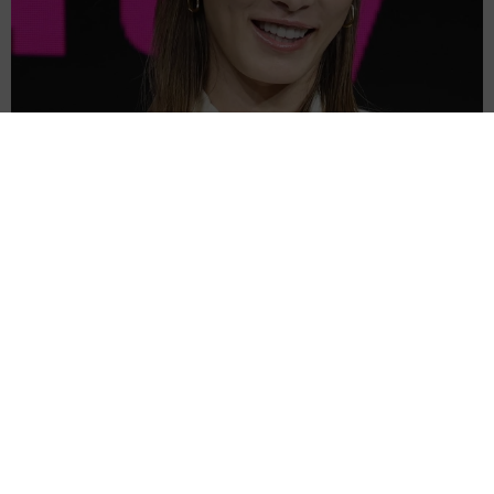
2026.08.07
「ちょっとババロアみたい」パートナーの誕生
日に手作りトートバッグ 完成まで1年 淡い
藍染めに漂うクラゲ よく見ると…「センスす
ごい」
山岡 もと子
2026.08.07
【漫画】大学生息子の「頼れる彼氏」っぷりを見て母は絶句
「起きなよ、遅刻するよ」って…あなた毎朝私が起こしてます
けど？笑
松波 穂乃圭