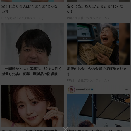
宝くじ当たる人は“たまたま”じゃな
宝くじ当たる人は“たまたま”じゃな
い?!
い?!
PR(合同会社デジタルファーム )
PR(合同会社デジタルファーム )
「一瞬誰かと…」彦摩呂、30キロ近く
老後のお金、今の金運でほぼ決まりま
減量した姿に反響 既製品の防護服が
す
着られると...
PR(合同会社デジタルファーム )