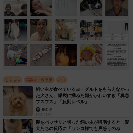
もふもふ
保護犬・保護猫
ネコ
飼い主が食べているヨーグルトをもらえなかっ
た犬さん、爆裂に拗ねた顔がかわいすぎ「鼻息
フスフス」「反則レベル」
椎名 碧
2026.08.06
髪をバッサリと切った飼い主が帰宅すると→愛
犬たちの反応に「ワンコ様でも戸惑うのね