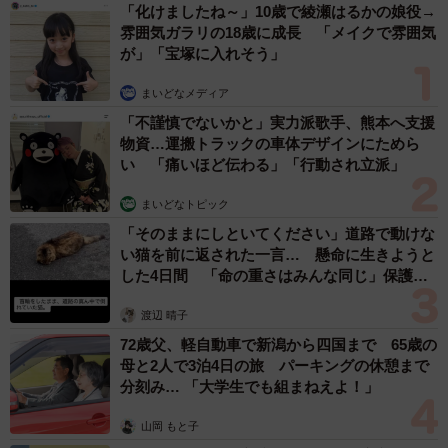
「化けましたね～」10歳で綾瀬はるかの娘役→
雰囲気ガラリの18歳に成長 「メイクで雰囲気
が」「宝塚に入れそう」
まいどなメディア
「不謹慎でないかと」実力派歌手、熊本へ支援
物資…運搬トラックの車体デザインにためら
い 「痛いほど伝わる」「行動され立派」
まいどなトピック
「そのままにしといてください」道路で動けな
い猫を前に返された一言… 懸命に生きようと
した4日間 「命の重さはみんな同じ」保護団
体代表の訴え
渡辺 晴子
72歳父、軽自動車で新潟から四国まで 65歳の
母と2人で3泊4日の旅 パーキングの休憩まで
分刻み… 「大学生でも組まねえよ！」
山岡 もと子