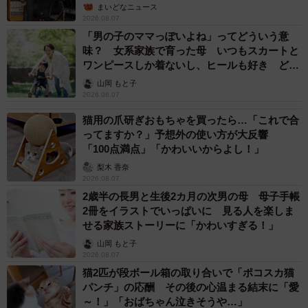
まいどなニュース
2026.08.07
「男の子のママっぽいよね」ってどういう意
味？ 女系家族で育った母 いつもスカートと
ワンピースしか着ないし、ヒールも好き どの
へんが…
山岡 もと子
2026.08.07
猫用の爪研ぎおもちゃを買ったら…「これで合
ってますか？」予想外の使い方が大反響
「100点満点」「かわいいからよし！」
梨木 香奈
2026.08.07
2歳半の長男と生後2カ月の次男の母 母子手帳
2冊をイラストでいっぱいに 見る人を楽しま
せる家族ストーリーに「かわいすぎる！」
山岡 もと子
2026.08.07
猫2匹が段ボール箱の取り合いで「ポコスカ猫
パンチ」の応酬 その後の心温まる結末に「愛
～！」「おばちゃん泣きそうや…」