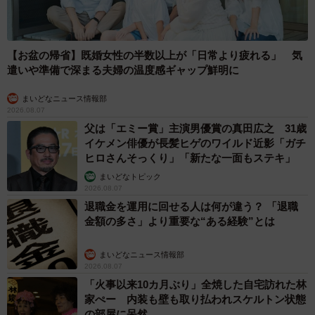
【お盆の帰省】既婚女性の半数以上が「日常より疲れる」 気
遣いや準備で深まる夫婦の温度感ギャップ鮮明に
まいどなニュース情報部
2026.08.07
父は「エミー賞」主演男優賞の真田広之 31歳
イケメン俳優が長髪ヒゲのワイルド近影「ガチ
ヒロさんそっくり」「新たな一面もステキ」
まいどなトピック
2026.08.07
退職金を運用に回せる人は何が違う？ 「退職
金額の多さ」より重要な“ある経験”とは
まいどなニュース情報部
2026.08.07
「火事以来10カ月ぶり」全焼した自宅訪れた林
家ぺー 内装も壁も取り払われスケルトン状態
の部屋に呆然