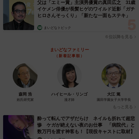
父は「エミー賞」主演男優賞の真田広之 31歳
イケメン俳優が長髪ヒゲのワイルド近影「ガチ
ヒロさんそっくり」「新たな一面もステキ」
まいどなトピック
６位以降を見る
まいどなファミリー
（新着記事順）
森岡 浩
ハイヒール・リンゴ
大江 篤
姓氏研究家
漫才師
園田学園女子大学学長
もっと見る
酔って転んでアザだらけ ネイルも折れて超悲
惨 ケガが絶えない夜のお仕事 「病院代」と
数万円を渡す神客も！【現役キャストに取材】