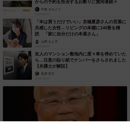
からの予約を拒否するお断りに賛同者続々
中将 タカノリ
2026.08.07
「本は買うだけでいい」京極夏彦さんの言葉に
共感した女性→リビングの本棚に140冊を積
読 「家に自分だけの本屋さん」
山岡 もと子
2026.08.07
友人のマンション敷地内に度々車を停めていた
ら…注意の貼り紙でナンバーをさらされました
【弁護士が解説】
長澤 芳子
2026.08.07