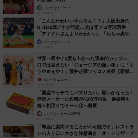
まいどなトピック
2026.08.07
「こんなかわいい子おるん！？」大阪出身の
UHB26歳アナが話題…父は元プロ野球選手
「アイドルさんよりかわいい」「めちゃ爽や
か」
まいどなメディア
2026.08.07
世界一周中に3度も出会った運命的カップル
口では言えない「ジョージアの熱い夜」に「も
うやめぇや！」藤井が猛ツッコミ連発【新婚さ
ん】
まいどなニュース
2026.08.07
「国産マッチでもバズりたい」願いかなった！
老舗メーカーの投稿が4100万再生 他業種も
続々相乗りでミーム化へ発展
まいどなニュース調査部
2026.08.07
「即座に案内することが不可能です」レストラ
ンの入り口に大きな注意書き オートリザーブ