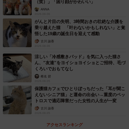
（笑）」「困り顔がかわいい」
ANNA
2026.08.06
がんと片目の失明、3時間おきの壮絶な介護を
乗り越えた猫 「叶わないかもしれない」と覚
悟した19歳の誕生日を迎えて感動
古川 諭香
2026.08.06
涼しい「冷感敷きパッド」を気に入った猫さ
ん、”友達”をヨイショヨイショとご招待、毛づ
くろいでおもてなし
椎名 碧
2026.08.05
保護猫カフェでひとりぼっちだった「耳が聞こ
えないシニア猫」と運命の出会い→重度のペッ
トロスで適応障害だった女性の人生が一変
古川 諭香
2026.08.05
アクセスランキング