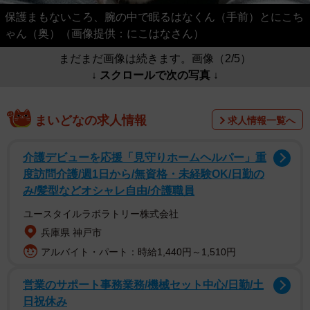
保護まもないころ、腕の中で眠るはなくん（手前）とにこち
ゃん（奥）（画像提供：にこはなさん）
まだまだ画像は続きます。画像（2/5）
↓ スクロールで次の写真 ↓
まいどなの求人情報
求人情報一覧へ
介護デビューを応援「見守りホームヘルパー」重
度訪問介護/週1日から/無資格・未経験OK/日勤の
み/髪型などオシャレ自由/介護職員
ユースタイルラボラトリー株式会社
兵庫県 神戸市
アルバイト・パート：時給1,440円～1,510円
営業のサポート事務業務/機械セット中心/日勤/土
日祝休み