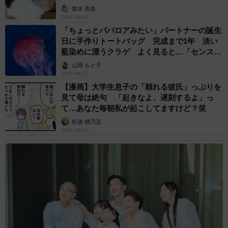
梨木 香奈
2026.08.07
「ちょっとババロアみたい」パートナーの誕生
日に手作りトートバッグ 完成まで1年 淡い
藍染めに漂うクラゲ よく見ると…「センスす
ごい」
山岡 もと子
2026.08.07
【漫画】大学生息子の「頼れる彼氏」っぷりを
見て母は絶句 「起きなよ、遅刻するよ」っ
て…あなた毎朝私が起こしてますけど？笑
松波 穂乃圭
2026.08.07