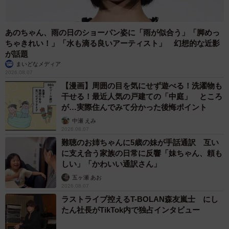
あのちゃん、雨の日のショーパン姿に「雨が似合う」「脚めっ
ちゃきれい！」「水も滴る良いアーティスト」 幻想的な近影
が話題
まいどなメディア
2026.08.07
【漫画】周囲の目を気にせず遊べる！洗濯物も
干せる！最近人気の戸建ての「中庭」 ところ
が…実際住んでみて分かった後悔ポイント
中瀬 えみ
2026.08.07
難聴のお姉ちゃんに5歳の妹が手話通訳 互い
に支え合う家族の日常に反響「妹ちゃん、頼も
しい」「かわいい通訳さん」
五ヶ瀬 あお
2026.08.07
ラストライブ控えるT-BOLAN森友嵐士 にし
たん社長がTikTok内で独占インタビュー