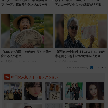
ガーターベルトで際立つ妖艶脚線美
紗栄子の長男 18歳のモデル、カジュ
フリーアナ森香澄がランジェリーモデ
アルコーデのおしゃれ近影が「両親の
ルに ｢PE...
いいとこ取...
「SNSでも話題」60代から宝くじ運が
【昭和43年以前生まれはロト６この数
変わる人の特徴
字を買うべき】6つの数字が「完全一
致」する方...
PR(合同会社デジタルファーム )
PR(株式会社MURA)
Recommended by
昨日の人気フォトセレクション