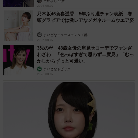
たかなし 亜妖
2026.08.07
乃木坂46賀喜遥香 5年ぶり週チャン表紙 巻
頭グラビアでは激レアなメガネルームウエア姿
まいどなニュースエンタメ部
2026.08.07
3児の母 43歳女優の肩見せコーデでファンざ
わざわ 「色っぽすぎて思わず二度見」「むっ
かしからずっと可愛い」
まいどなトピック
2026.08.07