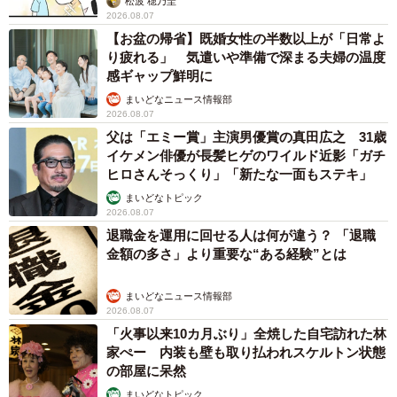
からの予約を拒否するお断りに賛同者続々
中将 タカノリ
2026.08.07
「本は買うだけでいい」京極夏彦さんの言葉に
共感した女性→リビングの本棚に140冊を積
読 「家に自分だけの本屋さん」
山岡 もと子
2026.08.07
友人のマンション敷地内に度々車を停めていた
ら…注意の貼り紙でナンバーをさらされました
【弁護士が解説】
長澤 芳子
2026.08.07
愛車は総走行距離17万キロのホンダレジェン
ド 「どなたか欲しい方が居たら」 大御所漫
才師が譲渡の意向
まいどなトピック
2026.08.06
【漫画】「高い家賃を払えるのに、まだ欲し
い？」高級レジデンスの七夕飾り、書かれた願