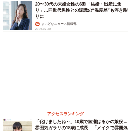
「火事以来10カ月ぶり」全焼した自宅訪れた林
家ぺー 内装も壁も取り払われスケルトン状態
の部屋に呆然
まいどなトピック
６位以降を見る
まいどなファミリー
（新着記事順）
森岡 浩
ハイヒール・リンゴ
大江 篤
姓氏研究家
漫才師
園田学園女子大学学長
もっと見る
「レア画像かも」あのちゃん、披露した近影が
幻想的だと話題 「雨が似合う」「水も滴る良
いアーティスト」「脚めっちゃきれい」