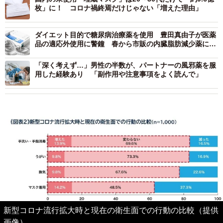
枚」に！ コロナ禍終焉だけじゃない「増えた理由」
ダイエット目的で糖尿病治療薬を使用 豊田真由子が医薬
品の適応外使用に警鐘 春から市販の内臓脂肪減少薬にも
懸念
「深く考えず…」男性の半数が、パートナーの風邪薬を服
用した経験あり 「副作用や注意事項をよく読んで」
新型コロナ流行拡大時と現在の衛生面での行動の比較（提供
画像）