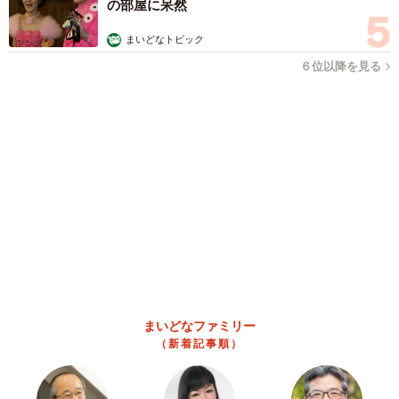
「男の子のママっぽいよね」ってどういう意味？ 女系家族で
育った母 いつもスカートとワンピースしか着ないし、ヒール
も好き どのへんが…
山岡 もと子
2026.08.07
猫用の爪研ぎおもちゃを買ったら…「これで合
ってますか？」予想外の使い方が大反響
「100点満点」「かわいいからよし！」
梨木 香奈
2026.08.07
2歳半の長男と生後2カ月の次男の母 母子手帳
2冊をイラストでいっぱいに 見る人を楽しま
せる家族ストーリーに「かわいすぎる！」
山岡 もと子
2026.08.07
猫2匹が段ボール箱の取り合いで「ポコスカ猫
パンチ」の応酬 その後の心温まる結末に「愛
～！」「おばちゃん泣きそうや…」