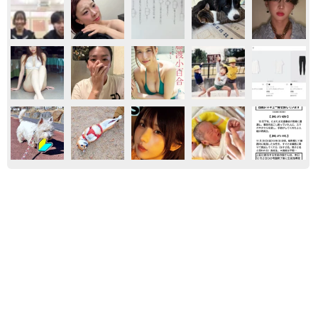
からだ
新型コロナ
マスク
難聴のお姉ちゃんに5歳の妹が手話通訳 互い
に支え合う家族の日常に反響「妹ちゃん、頼も
しい」「かわいい通訳さん」
五ヶ瀬 あお
2026.08.07
市販薬のオーバードーズ対策で改正薬機法が5
月に施行、かぜ薬を購入した人の約6割が「法