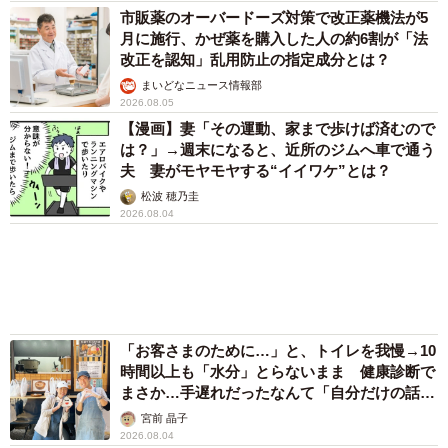
「化けましたね～」10歳で綾瀬はるかの娘役→
雰囲気ガラリの18歳に成長 「メイクで雰囲気
が」「宝塚に入れそう」
まいどなメディア
「不謹慎でないかと」実力派歌手、熊本へ支援
物資…運搬トラックの車体デザインにためら
い 「痛いほど伝わる」「行動され立派」
まいどなトピック
「そのままにしといてください」道路で動けな
い猫を前に返された一言… 懸命に生きようと
した4日間 「命の重さはみんな同じ」保護団
体代表の訴え
渡辺 晴子
72歳父、軽自動車で新潟から四国まで 65歳の
母と2人で3泊4日の旅 パーキングの休憩まで
分刻み… 「大学生でも組まねえよ！」
山岡 もと子