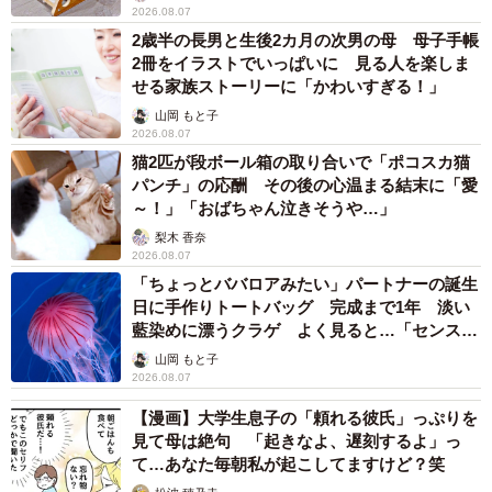
「こんなかわいい子おるん！？」大阪出身のUHB26歳アナが話
題…父は元プロ野球選手 「アイドルさんよりかわいい」「め
ちゃ爽やか」
まいどなメディア
2026.08.07
世界一周中に3度も出会った運命的カップル
口では言えない「ジョージアの熱い夜」に「も
うやめぇや！」藤井が猛ツッコミ連発【新婚さ
ん】
まいどなニュース
2026.08.07
「国産マッチでもバズりたい」願いかなった！
老舗メーカーの投稿が4100万再生 他業種も
続々相乗りでミーム化へ発展
まいどなニュース調査部
2026.08.07
「即座に案内することが不可能です」レストラ
ンの入り口に大きな注意書き オートリザーブ