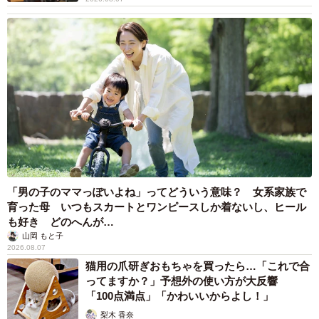
まいどなトピック
2026.08.07
退職金を運用に回せる人は何が違う？ 「退職
金額の多さ」より重要な“ある経験”とは
まいどなニュース情報部
2026.08.07
「火事以来10カ月ぶり」全焼した自宅訪れた林
家ぺー 内装も壁も取り払われスケルトン状態
の部屋に呆然
まいどなトピック
2026.08.07