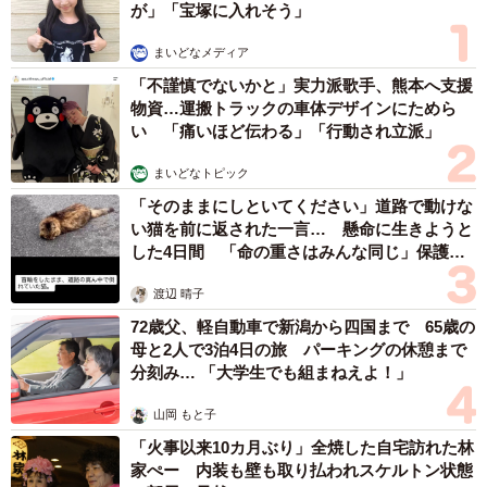
まいどなメディア
2026.08.07
【漫画】周囲の目を気にせず遊べる！洗濯物も
干せる！最近人気の戸建ての「中庭」 ところ
が…実際住んでみて分かった後悔ポイント
中瀬 えみ
2026.08.07
ラストライブ控えるT-BOLAN森友嵐士 にし
たん社長がTikTok内で独占インタビュー
まいどなニュース
2026.08.07