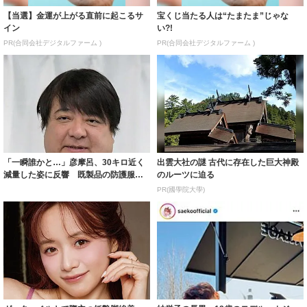
【当選】金運が上がる直前に起こるサ
宝くじ当たる人は“たまたま”じゃな
イン
い?!
PR(合同会社デジタルファーム )
PR(合同会社デジタルファーム )
「一瞬誰かと…」彦摩呂、30キロ近く
出雲大社の謎 古代に存在した巨大神殿
減量した姿に反響 既製品の防護服が
のルーツに迫る
着られると...
PR(國學院大學)