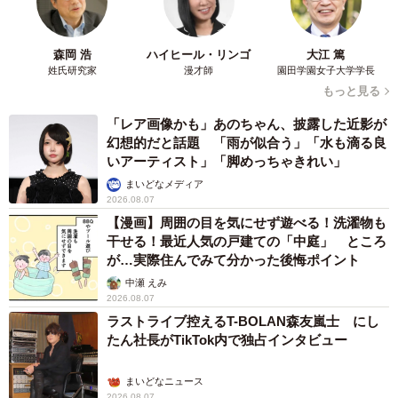
梨木 香奈
2026.08.07
「ちょっとババロアみたい」パートナーの誕生
日に手作りトートバッグ 完成まで1年 淡い
藍染めに漂うクラゲ よく見ると…「センスす
ごい」
山岡 もと子
2026.08.07
【漫画】大学生息子の「頼れる彼氏」っぷりを
見て母は絶句 「起きなよ、遅刻するよ」っ
て…あなた毎朝私が起こしてますけど？笑
松波 穂乃圭
2026.08.07
【お盆の帰省】既婚女性の半数以上が「日常よ
り疲れる」 気遣いや準備で深まる夫婦の温度
感ギャップ鮮明に
まいどなニュース情報部
2026.08.07
父は「エミー賞」主演男優賞の真田広之 31歳
イケメン俳優が長髪ヒゲのワイルド近影「ガチ
ヒロさんそっくり」「新たな一面もステキ」