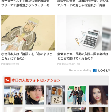
ガーターベルトで際立つ妖艶脚線美
紗栄子の長男 18歳のモデル、カジュ
フリーアナ森香澄がランジェリーモデ
アルコーデのおしゃれ近影が「両親の
ルに ｢PE...
いいとこ取...
なぜ日本人は『論語』を「心のよりど
病気やケガ、長期の入院…国や会社は
ころ」にするのか
どこまで助けてくれるの？
PR(國學院大學)
PR(東京証券取引所)
Recommended by
昨日の人気フォトセレクション