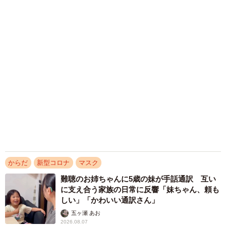
改正を認知」乱用防止の指定成分とは？
まいどなニュース情報部
2026.08.05
【漫画】妻「その運動、家まで歩けば済むので
は？」→週末になると、近所のジムへ車で通う
夫 妻がモヤモヤする“イイワケ”とは？
松波 穂乃圭
2026.08.04
「お客さまのために…」と、トイレを我慢→10
時間以上も「水分」とらないまま 健康診断で
まさか…手遅れだったなんて「自分だけの話で
はなく、日本中で起きている問題では？」
宮前 晶子
2026.08.04
20〜30代の未婚女性の6割「結婚・出産に焦
り」…同世代男性との認識の“温度差”も浮き彫
りに
まいどなニュース情報部
2026.07.30
アクセスランキング