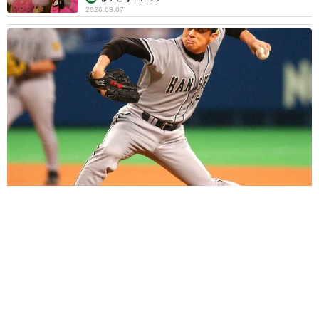
い事にびっくり 人の欲には終わりがないのか
松波 穂乃圭
2026.08.06
大河出演の39歳俳優 真夏の海で赤銅色の肉体
美を連投 「バッキバキだな」「ばり渋いで
す」
まいどなトピック
2026.08.06
「人生こそがバラエティー」 マレーシア移住
を報告した菊地亜美 子どもの教育考え「小学
校へ入学するこのタイミングで挑戦」
まいどなトピック
2026.08.06