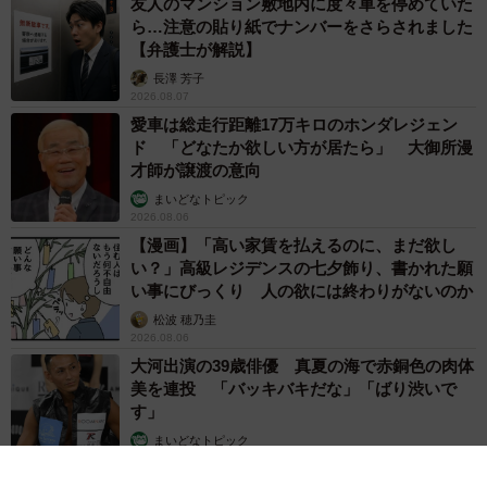
友人のマンション敷地内に度々車を停めていた
ら…注意の貼り紙でナンバーをさらされました
【弁護士が解説】
長澤 芳子
2026.08.07
愛車は総走行距離17万キロのホンダレジェン
ド 「どなたか欲しい方が居たら」 大御所漫
才師が譲渡の意向
まいどなトピック
2026.08.06
【漫画】「高い家賃を払えるのに、まだ欲し
い？」高級レジデンスの七夕飾り、書かれた願
い事にびっくり 人の欲には終わりがないのか
松波 穂乃圭
2026.08.06
大河出演の39歳俳優 真夏の海で赤銅色の肉体
美を連投 「バッキバキだな」「ばり渋いで
す」
まいどなトピック
2026.08.06