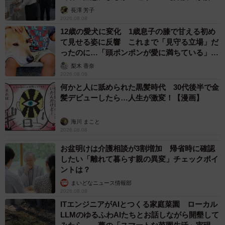
説】
長澤 芳子
2026.08.08
12歳の愛犬に変化 1歳息子の膝で甘える初め
て見せる姿に反響 これまで「見守る立場」だ
ったのに…「頭ポンポンが愛に満ちている」
「尊…」
梨木 香奈
2026.08.08
何かと人に舐められた黒髪時代 30代後半で金
髪デビューしたら…人生が激変！【漫画】
海川 まこと
2026.08.08
お盆明けは介護相談が3割増加 帰省時に確認
したい「離れて暮らす親の異変」チェックポイ
ントは？
まいどなニュース情報部
2026.08.08
ITエンジニアがAIとつくる家庭菜園 ローカル
LLMのゆるふわAIたちとお話しながら開墾して