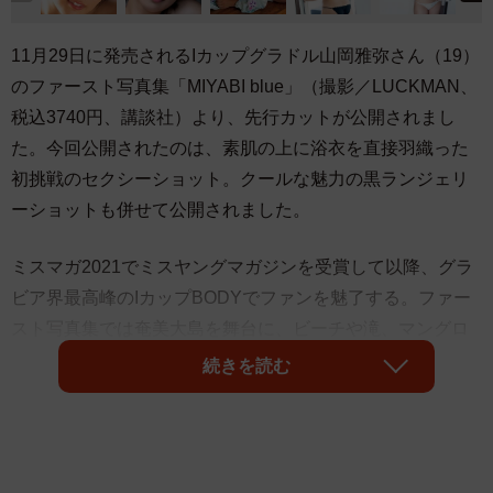
11月29日に発売されるIカップグラドル山岡雅弥さん（19）
のファースト写真集「MIYABI blue」（撮影／LUCKMAN、
税込3740円、講談社）より、先行カットが公開されまし
た。今回公開されたのは、素肌の上に浴衣を直接羽織った
初挑戦のセクシーショット。クールな魅力の黒ランジェリ
ーショットも併せて公開されました。
ミスマガ2021でミスヤングマガジンを受賞して以降、グラ
ビア界最高峰のIカップBODYでファンを魅了する。ファー
スト写真集では奄美大島を舞台に、ビーチや滝、マングロ
ーブの林などで撮影を行い、ビキニ姿やオトナっぽいラン
続きを読む
ジェリー姿を披露しています。紙版写真集の全点アザーカ
ットで構成されたデジタル限定版の電子写真集も同時発売
の予定です。12月8日17時30分より、東京・秋葉原の書泉
ブックタワーにて写真集の発売記念イベントが開催。バリ