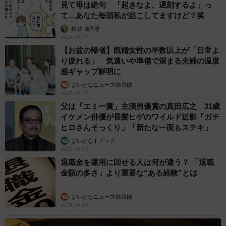
見て母は絶句 「起きなよ、遅刻するよ」っ
て…あなた毎朝私が起こしてますけど？笑
松波 穂乃圭
2026.08.07
【お盆の帰省】既婚女性の半数以上が「日常よ
り疲れる」 気遣いや準備で深まる夫婦の温度
感ギャップ鮮明に
まいどなニュース情報部
2026.08.07
父は「エミー賞」主演男優賞の真田広之 31歳
イケメン俳優が長髪ヒゲのワイルド近影「ガチ
ヒロさんそっくり」「新たな一面もステキ」
まいどなトピック
2026.08.07
退職金を運用に回せる人は何が違う？ 「退職
金額の多さ」より重要な“ある経験”とは
まいどなニュース情報部
2026.08.07