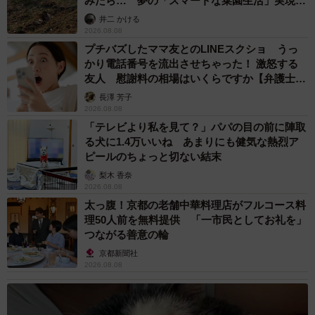
みたら… 夢の「スマートな菜園生活」実現な
るか
井二 かける
2026.08.08
プチバズしたママ友とのLINEスクショ うっ
かり電話番号を流出させちゃった！ 激怒する
友人 慰謝料の相場はいくらですか【弁護士が
解説】
長澤 芳子
2026.08.08
「テレビより私を見て？」パパの目の前に陣取
る犬に1.4万いいね あまりにも健気な熱烈ア
ピールのちょっと切ない結末
梨木 香奈
2026.08.08
太っ腹！京都の老舗中華料理店がフルコース料
理50人前を無料提供 「一市民としてお礼を」
つながる善意の輪
京都新聞社
2026.08.08