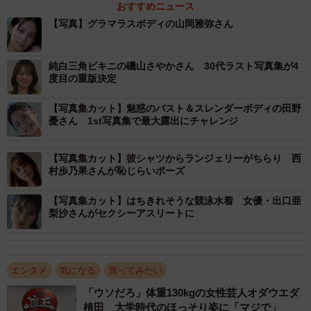
おすすめニュース
【写真】グラマラスボディの山岡雅弥さん
純白三角ビキニの磯山さやかさん 30代ラスト写真集が4
度目の重版決定
【写真集カット】魅惑のバスト＆スレンダーボディの田野
憂さん 1st写真集で最大露出にチャレンジ
【写真集カット】彼シャツからランジェリーがちらり 西
村歩乃果さんが恥じらいポーズ
【写真集カット】はちきれそうな競泳水着 女優・出口亜
梨沙さんがセクシーアスリートに
エンタメ
気になる
買ってみたい
「ウソだろ」体重130kgの女性芸人オダウエダ
植田 大学時代のほっそり姿に「マジで」