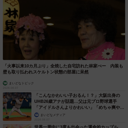
「火事以来10カ月ぶり」全焼した自宅訪れた林家ぺー 内装も
壁も取り払われスケルトン状態の部屋に呆然
まいどなトピック
2026.08.07
「こんなかわいい子おるん！？」大阪出身の
UHB26歳アナが話題…父は元プロ野球選手
「アイドルさんよりかわいい」「めちゃ爽や
か」
まいどなメディア
2026.08.07
世界一周中に3度も出会った運命的カップル