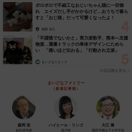
ボロボロで不細工なおじいちゃん猫に一目惚
れ エイズだし手がかかるけど…おうちで暮ら
すと「おじ猫」だって可愛くなったよ！
鶴野 浩己
「不謹慎でないかと」実力派歌手、熊本へ支援
物資…運搬トラックの車体デザインにためら
い 「痛いほど伝わる」「行動され立派」
まいどなトピック
６位以降を見る
まいどなファミリー
（新着記事順）
森岡 浩
ハイヒール・リンゴ
大江 篤
姓氏研究家
漫才師
園田学園女子大学学長