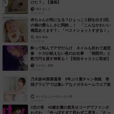
けた？」【漫画】
海川 まこと
2026.08.08
赤ちゃんが気になる？ひょっこり顔を出す2匹
の猫の愛らしさに悶絶…！ 「こんなかわいい
構図あります？」「ベストショットすぎる！」
梨木 香奈
2026.08.08
酔って転んでアザだらけ ネイルも折れて超悲
惨 ケガが絶えない夜のお仕事 「病院代」と
数万円を渡す神客も！【現役キャストに取材】
たかなし 亜妖
2026.08.07
乃木坂46賀喜遥香 5年ぶり週チャン表紙 巻
頭グラビアでは激レアなメガネルームウエア姿
まいどなニュースエンタメ部
2026.08.07
3児の母 43歳女優の肩見せコーデでファンざ
わざわ 「色っぽすぎて思わず二度見」「むっ