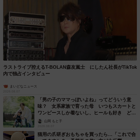
ラストライブ控えるT-BOLAN森友嵐士 にしたん社長がTikTok
内で独占インタビュー
まいどなニュース
2026.08.07
「男の子のママっぽいよね」ってどういう意
味？ 女系家族で育った母 いつもスカートと
ワンピースしか着ないし、ヒールも好き どの
へんが…
山岡 もと子
2026.08.07
猫用の爪研ぎおもちゃを買ったら…「これで合