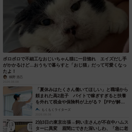
ボロボロで不細工なおじいちゃん猫に一目惚れ エイズだし手
がかかるけど…おうちで暮らすと「おじ猫」だって可愛くなっ
たよ！
鶴野 浩己
2026.08.08
「夏休みはたくさん働いてほしい」と職場から
頼まれた高2息子 バイトで稼ぎすぎると扶養
を外れて税金や保険料が上がる？【FPが解
説】
もくもくライターズ
2026.08.08
2泊3日の東京出張→飼い主さんが不在中ハムス
ターに異変 眉間にできた深いしわ、「急に老