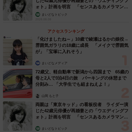
じた42歳元俳優が再婚妻との「ウエディングフ
ォト」計画を明言 「センスあるカメラマン求
む」
まいどなトピック
2026.08.08
アクセスランキング
「化けましたね～」10歳で綾瀬はるかの娘役→
雰囲気ガラリの18歳に成長 「メイクで雰囲気
が」「宝塚に入れそう」
まいどなメディア
72歳父、軽自動車で新潟から四国まで 65歳の
母と2人で3泊4日の旅 パーキングの休憩まで
分刻み… 「大学生でも組まねえよ！」
山岡 もと子
両親は「東京キッド」の看板役者 ライダー演
じた42歳元俳優が再婚妻との「ウエディングフ
ォト」計画を明言 「センスあるカメラマン求
む」
まいどなトピック