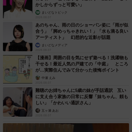
かしからずっと可愛い」
まいどなトピック
2026.08.07
あのちゃん、雨の日のショーパン姿に「雨が似
合う」「脚めっちゃきれい！」「水も滴る良い
アーティスト」 幻想的な近影が話題
まいどなメディア
2026.08.07
【漫画】周囲の目を気にせず遊べる！洗濯物も
干せる！最近人気の戸建ての「中庭」 ところ
が…実際住んでみて分かった後悔ポイント
中瀬 えみ
2026.08.07
難聴のお姉ちゃんに5歳の妹が手話通訳 互い
に支え合う家族の日常に反響「妹ちゃん、頼も
しい」「かわいい通訳さん」
五ヶ瀬 あお
2026.08.07