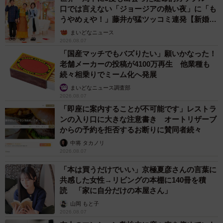
口では言えない「ジョージアの熱い夜」に「も
うやめぇや！」藤井が猛ツッコミ連発【新婚さ
ん】
まいどなニュース
2026.08.07
「国産マッチでもバズりたい」願いかなった！
老舗メーカーの投稿が4100万再生 他業種も
続々相乗りでミーム化へ発展
まいどなニュース調査部
2026.08.07
「即座に案内することが不可能です」レストラ
ンの入り口に大きな注意書き オートリザーブ
からの予約を拒否するお断りに賛同者続々
中将 タカノリ
2026.08.07
「本は買うだけでいい」京極夏彦さんの言葉に
共感した女性→リビングの本棚に140冊を積
読 「家に自分だけの本屋さん」
山岡 もと子
2026.08.07