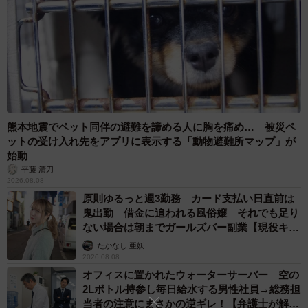
熊本地震でペット同伴の避難を諦める人に胸を痛め… 被災ペ
ットの受け入れ先をアプリに表示する「動物避難所マップ」が
始動
平藤 清刀
2026.08.08
原則ゆるっと週3勤務 カード支払い日直前は
鬼出勤 借金に追われる風俗嬢 それでも足り
ない場合は朝までガールズバー副業【現役キャ
ストに取材】
たかなし 亜妖
2026.08.08
オフィスに置かれたウォーターサーバー 空の
2Lボトル持参し毎日給水する男性社員→総務担
当者の注意にまさかの逆ギレ！【弁護士が解