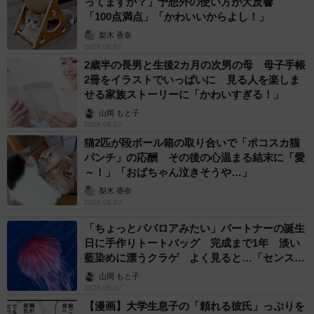
ってますか？」予想外の使い方が大反響
「100点満点」「かわいいからよし！」
梨木 香奈
2026.08.07
2歳半の長男と生後2カ月の次男の母 母子手帳
2冊をイラストでいっぱいに 見る人を楽しま
せる家族ストーリーに「かわいすぎる！」
山岡 もと子
2026.08.07
猫2匹が段ボール箱の取り合いで「ポコスカ猫
パンチ」の応酬 その後の心温まる結末に「愛
～！」「おばちゃん泣きそうや…」
梨木 香奈
2026.08.07
「ちょっとババロアみたい」パートナーの誕生
日に手作りトートバッグ 完成まで1年 淡い
藍染めに漂うクラゲ よく見ると…「センスす
ごい」
山岡 もと子
2026.08.07
【漫画】大学生息子の「頼れる彼氏」っぷりを