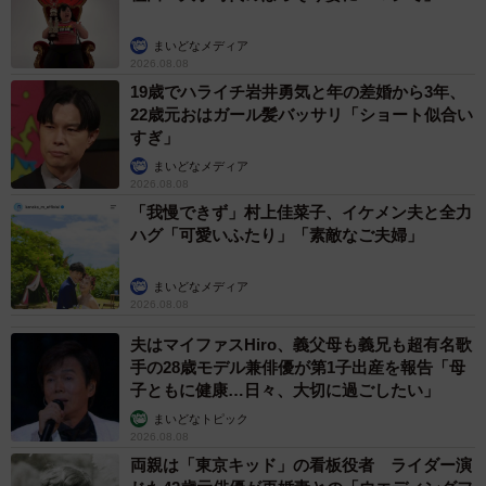
まいどなメディア
2026.08.08
19歳でハライチ岩井勇気と年の差婚から3年、
22歳元おはガール髪バッサリ「ショート似合い
すぎ」
まいどなメディア
2026.08.08
「我慢できず」村上佳菜子、イケメン夫と全力
ハグ「可愛いふたり」「素敵なご夫婦」
まいどなメディア
2026.08.08
夫はマイファスHiro、義父母も義兄も超有名歌
手の28歳モデル兼俳優が第1子出産を報告「母
子ともに健康…日々、大切に過ごしたい」
まいどなトピック
2026.08.08
両親は「東京キッド」の看板役者 ライダー演