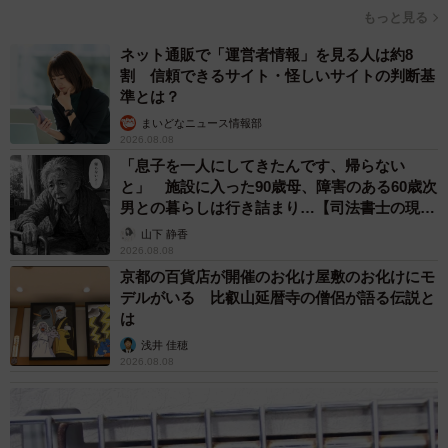
もっと見る
ネット通販で「運営者情報」を見る人は約8
割 信頼できるサイト・怪しいサイトの判断基
準とは？
まいどなニュース情報部
2026.08.08
「息子を一人にしてきたんです、帰らない
と」 施設に入った90歳母、障害のある60歳次
男との暮らしは行き詰まり…【司法書士の現場
から】
山下 静香
2026.08.08
京都の百貨店が開催のお化け屋敷のお化けにモ
デルがいる 比叡山延暦寺の僧侶が語る伝説と
は
浅井 佳穂
2026.08.08