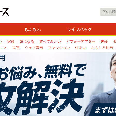
もふもふ
ライフハック
い
家族
気になる
買ってみたい
ビフォーアフター
夫婦
ごと
災害
ウェブ漫画
ファッション
住まい
おもしろ動画