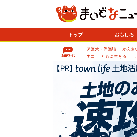
ニ
トップ
おもしろ
ュ
ー
保護犬・保護猫
かんさ
ス
一
ネコ
ともに生きる
し
覧