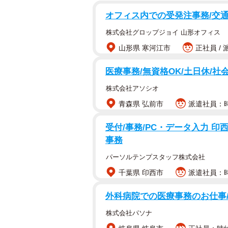
オフィス内での受発注事務/交
株式会社グロップジョイ 山形オフィス
山形県 寒河江市
正社員 / 
医療事務/無資格OK/土日休/社
株式会社アソシオ
青森県 弘前市
派遣社員：時給
受付/事務/PC・データ入力 印西
事務
パーソルテンプスタッフ株式会社
千葉県 印西市
派遣社員：時
外科病院での医療事務のお仕事
株式会社パソナ