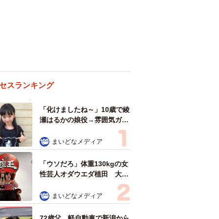
セスランキング
「化けましたね～」10歳で綾
瀬はるかの娘役→雰囲気ガラ
リの18歳に成長 「メイクで
雰囲気が」「宝塚に入れそ
まいどなメディア
う」
「ウソだろ」体重130kgの女
性芸人オダウエダ植田 大学
時代のほっそり姿に「マジ
で」
まいどなメディア
72歳父、軽自動車で新潟から