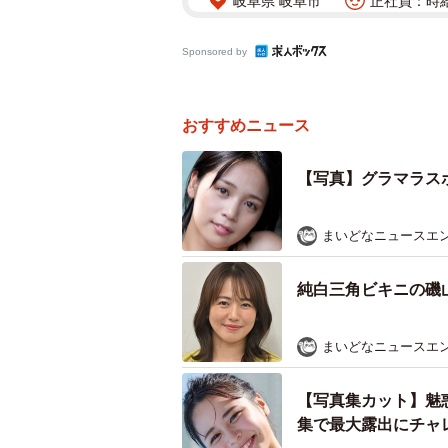
岐阜県 岐阜市
正社員：時給
Sponsored by
おすすめニュース
【写真】グラマラス
まいどなニュースエ
純白三角ビキニの磯
まいどなニュースエ
【写真集カット】魅
集で最大露出にチャ