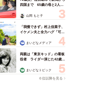
四国まで 65歳の母と2人で
3泊4日の旅 パーキングの休
憩まで分刻み… 「大学生で
山岡 もと子
も組まねえよ！」
「我慢できず」村上佳菜子、
イケメン夫と全力ハグ「可愛
いふたり」「素敵なご夫婦」
まいどなメディア
両親は「東京キッド」の看板
役者 ライダー演じた42歳元
俳優が再婚妻との「ウエディ
ングフォト」計画を明言
まいどなトピック
「センスあるカメラマン求
６位以降を見る
む」