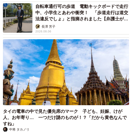
自転車通行可の歩道 電動キックボードで走行
中、小学生とあわや衝突！ 「歩道走行は道交
法違反でしょ」と指摘されました【弁護士が解
説】
長澤 芳子
2026.08.06
タイの電車の中で見た優先席のマーク 子ども、妊娠、けが
人、お年寄り… 一つだけ謎のものが！？「だから黄色なんで
すね」
中将 タカノリ