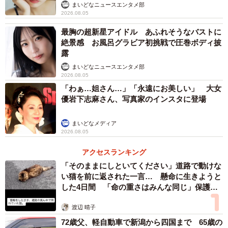
まいどなニュースエンタメ部
2026.08.05
最胸の超新星アイドル あふれそうなバストに
絶景感 お風呂グラビア初挑戦で圧巻ボディ披
露
まいどなニュースエンタメ部
2026.08.05
「わぁ…姐さん…」「永遠にお美しい」 大女
優岩下志麻さん、写真家のインスタに登場
まいどなメディア
2026.08.05
アクセスランキング
「そのままにしといてください」道路で動けな
い猫を前に返された一言… 懸命に生きようと
した4日間 「命の重さはみんな同じ」保護団
体代表の訴え
渡辺 晴子
72歳父、軽自動車で新潟から四国まで 65歳の