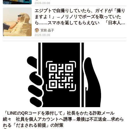
2026.08.06
エジプトで自撮りしていたら、ガイドが「撮り
ますよ！」→ノリノリでポーズを取っていた
ら……スマホを返してもらえない 「日本人は
カモ代表かも」「私は6時間で3万円払った」
宮前 晶子
2026.08.06
「LINEのQRコードを添付して」社長をかたる詐欺メール
続々 社員を個人アカウントへ誘導→最後は不正送金…求めら
れる「だまされる前提」の対策