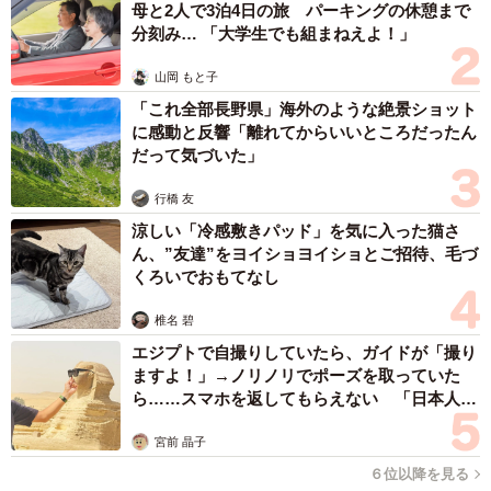
母と2人で3泊4日の旅 パーキングの休憩まで
分刻み… 「大学生でも組まねえよ！」
山岡 もと子
「これ全部長野県」海外のような絶景ショット
に感動と反響「離れてからいいところだったん
だって気づいた」
行橋 友
涼しい「冷感敷きパッド」を気に入った猫さ
ん、”友達”をヨイショヨイショとご招待、毛づ
くろいでおもてなし
椎名 碧
エジプトで自撮りしていたら、ガイドが「撮り
ますよ！」→ノリノリでポーズを取っていた
ら……スマホを返してもらえない 「日本人は
カモ代表かも」「私は6時間で3万円払った」
宮前 晶子
６位以降を見る