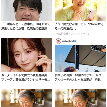
「一瞬誰かと…」彦摩呂、30キロ近く
「占い師だけが知ってる〝お金が増え
減量した姿に反響 既製品の防護服が
る人の共通点〟」
着られると...
PR(合同会社デジタルファーム )
ガーターベルトで際立つ妖艶脚線美
紗栄子の長男 18歳のモデル、カジュ
フリーアナ森香澄がランジェリーモデ
アルコーデのおしゃれ近影が「両親の
ルに ｢PE...
いいとこ取...