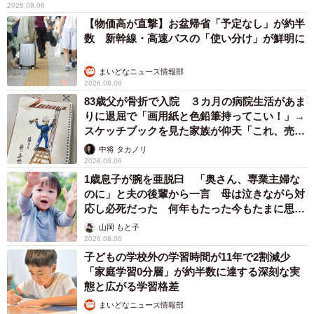
2026.08.06
【物価高が直撃】お盆帰省「予定なし」が約半
数 新幹線・高速バスの「使い分け」が鮮明に
まいどなニュース情報部
2026.08.06
83歳父が骨折で入院 ３カ月の病院生活があま
りに退屈で「画用紙と色鉛筆持ってこい！」→
スケッチブックを見た家族が仰天「これ、売れ
ますよ…」
中将 タカノリ
2026.08.06
1歳息子が腕を亜脱臼 「奥さん、専業主婦な
のに」と夫の後輩から一言 母は泣きながら対
応し必死だった 何年もたった今もたまに思い
出し…
山岡 もと子
2026.08.06
子どもの学校外の学習時間が11年で2割減少
「家庭学習0分層」が約半数に達する深刻な実
態と広がる学習格差
まいどなニュース情報部