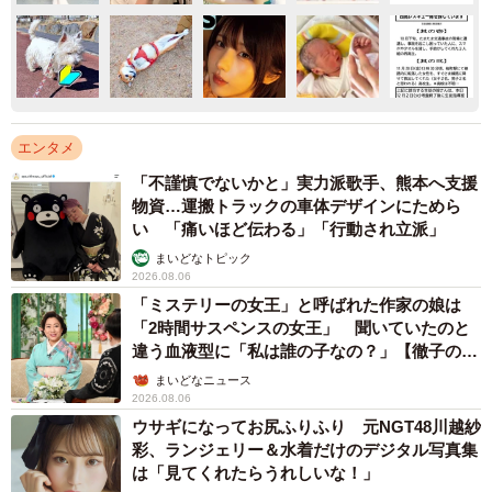
エンタメ
「不謹慎でないかと」実力派歌手、熊本へ支援
物資…運搬トラックの車体デザインにためら
い 「痛いほど伝わる」「行動され立派」
まいどなトピック
2026.08.06
「ミステリーの女王」と呼ばれた作家の娘は
「2時間サスペンスの女王」 聞いていたのと
違う血液型に「私は誰の子なの？」【徹子の部
屋】
まいどなニュース
2026.08.06
ウサギになってお尻ふりふり 元NGT48川越紗
彩、ランジェリー＆水着だけのデジタル写真集
は「見てくれたらうれしいな！」