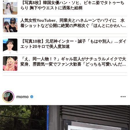
【写真8枚】韓国女優ハン・ソヒ、ビキニ姿でタトゥーち
らり 胸下やウエストに洒落た絵柄
人気女性YouTuber、同業夫とハネムーンでハワイに 水
着ショットなど公開に絶賛の声相次ぐ「ほんとにかわい
ー」「ほっそい！」
【写真10枚】元尼神インター・誠子「もはや別人」…ダイ
エット20キロで美人度加速
「え、同一人物！？」ギャル芸人がナチュラルメイクで大
変身、雰囲気一変でファン大歓喜「どっちも可愛いんだ
が…」