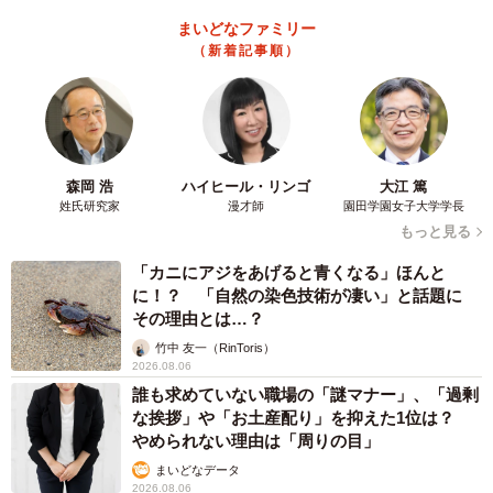
まいどなファミリー
（新着記事順）
森岡 浩
ハイヒール・リンゴ
大江 篤
姓氏研究家
漫才師
園田学園女子大学学長
もっと見る
「カニにアジをあげると青くなる」ほんと
に！？ 「自然の染色技術が凄い」と話題に
その理由とは…？
竹中 友一（RinToris）
2026.08.06
誰も求めていない職場の「謎マナー」、「過剰
な挨拶」や「お土産配り」を抑えた1位は？
やめられない理由は「周りの目」
まいどなデータ
2026.08.06