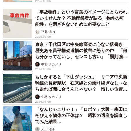
2026.08.06
「事故物件」という言葉のイメージにとらわれ
ていませんか？ 不動産業者が語る「物件の可
能性」を閉ざさないために必要なこと
平藤 清刀
2026.08.06
東京・千代田区の中央線高架に心ない落書き
歴史ある昌平橋架道橋の被害に怒りの声 「何
も分かってないし、センスも古い」「罰則強化
して」
中将 タカノリ
2026.08.06
もしかすると「下山ダッシュ」 リニア中央新
幹線の長野県駅 在来線との乗り継ぎなし→な
ら走れば間に合うんじゃない？ 惜しい位置関
係が反響
中将 タカノリ
2026.08.06
「なんじゃこりゃ！」「ロボ？」大阪・梅田に
そびえる物体の正体は？ 昭和の遺産を調査し
てみた結果…
太田 浩子