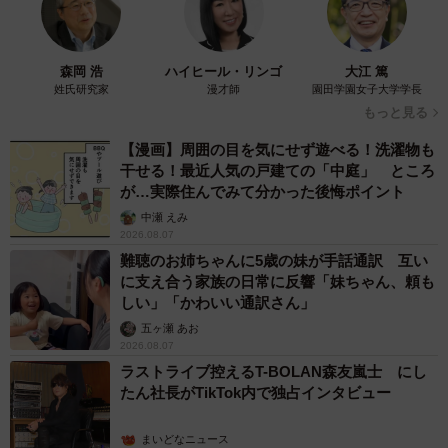
藍染めに漂うクラゲ よく見ると…「センスす
ごい」
山岡 もと子
2026.08.07
【漫画】大学生息子の「頼れる彼氏」っぷりを
見て母は絶句 「起きなよ、遅刻するよ」っ
て…あなた毎朝私が起こしてますけど？笑
松波 穂乃圭
2026.08.07
【お盆の帰省】既婚女性の半数以上が「日常よ
り疲れる」 気遣いや準備で深まる夫婦の温度
感ギャップ鮮明に
まいどなニュース情報部
2026.08.07
父は「エミー賞」主演男優賞の真田広之 31歳
イケメン俳優が長髪ヒゲのワイルド近影「ガチ
ヒロさんそっくり」「新たな一面もステキ」
まいどなトピック
2026.08.07
退職金を運用に回せる人は何が違う？ 「退職
金額の多さ」より重要な“ある経験”とは