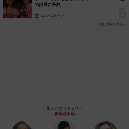
も好き どのへんが…
山岡 もと子
2026.08.07
猫用の爪研ぎおもちゃを買ったら…「これで合
ってますか？」予想外の使い方が大反響
「100点満点」「かわいいからよし！」
梨木 香奈
2026.08.07
2歳半の長男と生後2カ月の次男の母 母子手帳
2冊をイラストでいっぱいに 見る人を楽しま
せる家族ストーリーに「かわいすぎる！」
山岡 もと子
2026.08.07
猫2匹が段ボール箱の取り合いで「ポコスカ猫
パンチ」の応酬 その後の心温まる結末に「愛
～！」「おばちゃん泣きそうや…」
梨木 香奈
2026.08.07
「ちょっとババロアみたい」パートナーの誕生
日に手作りトートバッグ 完成まで1年 淡い