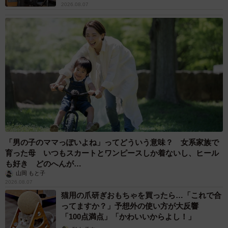
まいどなニュース情報部
2026.08.07
「火事以来10カ月ぶり」全焼した自宅訪れた林
家ぺー 内装も壁も取り払われスケルトン状態
の部屋に呆然
まいどなトピック
2026.08.07
「こんなかわいい子おるん！？」大阪出身のUHB26歳アナが話