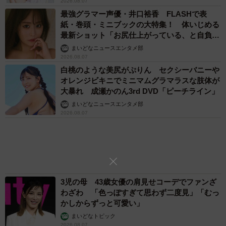
まいどなメディア
「不謹慎でないかと」実力派歌手、熊本へ支援
物資…運搬トラックの車体デザインにためら
い 「痛いほど伝わる」「行動され立派」
4/5
まいどなトピック
検討開始当初と現在で、候補となる住宅種別に変化はあったか（提供画
「そのままにしといてください」道路で動けな
像）
い猫を前に返された一言… 懸命に生きようと
した4日間 「命の重さはみんな同じ」保護団
こうした条件の変化の中で、20〜40代は「当初はマンショ
体代表の訴え
渡辺 晴子
ンだったが、現在は戸建ても検討している（または戸建て
72歳父、軽自動車で新潟から四国まで 65歳の
のみを検討している）」（20代37.7％、30代33.6％、40代
母と2人で3泊4日の旅 パーキングの休憩まで
25.6％）という回答が多くなった一方、老後の生活を見据
分刻み… 「大学生でも組まねえよ！」
える50代では「当初からマンションで、現在も変わらな
山岡 もと子
い」（33.4％）が最も多く、終の住処として広さよりも
「火事以来10カ月ぶり」全焼した自宅訪れた林
「駅からの近さ」や「管理の手軽さ」といった利便性が優
家ぺー 内装も壁も取り払われスケルトン状態
先されている可能性がうかがえました。
の部屋に呆然