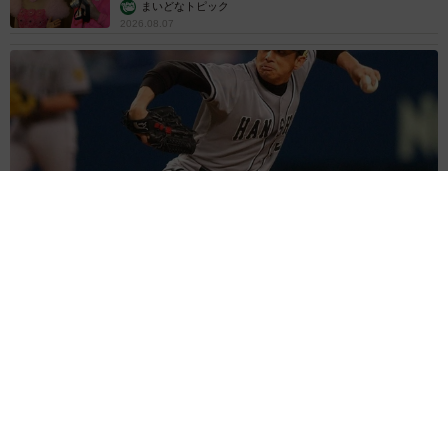
美を連投 「バッキバキだな」「ばり渋いで
す」
まいどなトピック
2026.08.06
「人生こそがバラエティー」 マレーシア移住
を報告した菊地亜美 子どもの教育考え「小学
校へ入学するこのタイミングで挑戦」
まいどなトピック
2026.08.06