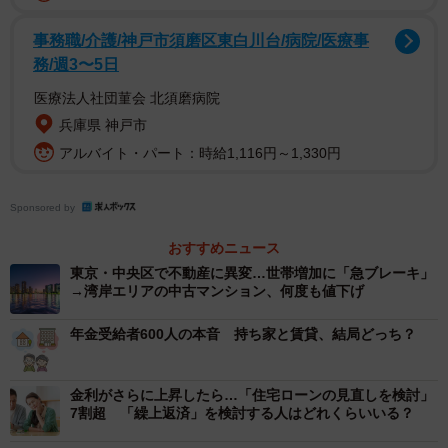
まず、「現在、購入を検討している住宅の種別」を尋ねた
事務職/介護/神戸市須磨区東白川台/病院/医療事
ところ、30～50代は「新築分譲マンション」（30代
務/週3〜5日
62.8％、40代57.3％、50代50.0％）と「新築一戸建て」
医療法人社団菫会 北須磨病院
（同51.7％、53.9％、44.1％）が上位となった一方、20代
兵庫県 神戸市
では「中古分譲マンション」（45.9％）が最多となる対照
アルバイト・パート：時給1,116円～1,330円
的な結果になりました。
Sponsored by
また、「住宅購入を検討し始めた理由」としては、30～50
代は「現在の住まいが手狭になった」（同53.0％、
おすすめニュース
43.6％、31.3％）が最多となり、20代では「資産形成・イ
東京・中央区で不動産に異変…世帯増加に「急ブレーキ」
→湾岸エリアの中古マンション、何度も値下げ
ンフレ対策、または住宅ローン金利の動向」（39.3％）が
最多となり、結婚や出産といったライフステージの変化を
年金受給者600人の本音 持ち家と賃貸、結局どっち？
待つのではなく、物価高や金利上昇といった先行きの見え
ない経済状況に対し、今のうちに不動産資産を所持しよう
金利がさらに上昇したら…「住宅ローンの見直しを検討」
という考えが若年層に広がっていることがうかがえまし
7割超 「繰上返済」を検討する人はどれくらいいる？
た。