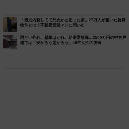
「最近内覧してて死ぬかと思った家」27万人が驚いた賃貸
物件とは？不動産営業マンに聞いた
雨どい外れ、壁紙はがれ、給湯器故障…2500万円の中古戸
建ては「安かろう悪かろう」40代女性の後悔
気になる
住まい
乃木坂46賀喜遥香 5年ぶり週チャン表紙 巻
頭グラビアでは激レアなメガネルームウエア姿
まいどなニュースエンタメ部
3/5
2026.08.07
最強グラマー声優・井口裕香 FLASHで表
住宅価格の高騰や社会情勢の変化を受けて、検討条件に変化はあったか
紙・巻頭・ミニブックの大特集！ 体いじめる
（提供画像）
最新ショット「お尻仕上がっている、と自負し
ています」「いくつになっても理想の身体でい
続けて、「住宅購入を検討する上での懸念点」を聞いたと
まいどなニュースエンタメ部
たい」
2026.08.07
ころ、「物件価格が予算を上回ってしまうこと」
白桃のような美尻がぷりん セクシーバニーや
（48.5％）、「近隣住民の属性が気になること」