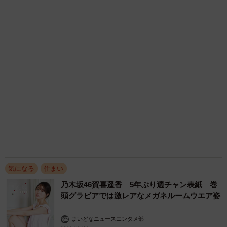
オレンジビキニでミニマムグラマラスな肢体が
（39.1％）、「アフターフォローの質や管理費や修繕積立
大暴れ 成瀬かのん3rd DVD「ピーチライン」
金の上昇リスク」（35.6％）が上位に。
まいどなニュースエンタメ部
2026.08.07
そこで、「住宅価格の高騰や社会情勢の変化を受けて、検
3児の母 43歳女優の肩見せコーデでファンざ
わざわ 「色っぽすぎて思わず二度見」「むっ
討条件に変化はありましたか」と尋ねたところ、20代と30
かしからずっと可愛い」
代は「希望エリアを広げた」（20代41.0％、30代41.3％）
まいどなトピック
や「住宅種別の幅を広げた」（同32.8％、44.6％）が上位
2026.08.07
あのちゃん、雨の日のショーパン姿に「雨が似
を占めた一方、40代と50代では「予算を引き上げた」（40
合う」「脚めっちゃきれい！」「水も滴る良い
代40.2％、50代34.1％）が最多となりました。
アーティスト」 幻想的な近影が話題
まいどなメディア
2026.08.07
アクセスランキング
「化けましたね～」10歳で綾瀬はるかの娘役→
雰囲気ガラリの18歳に成長 「メイクで雰囲気
が」「宝塚に入れそう」