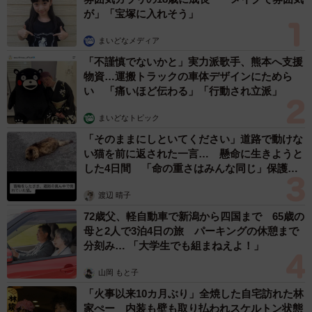
この質問に対しては、「管理費や修繕積立金などの固定費
五ヶ瀬 あお
が毎月かからない」（48.7％）、「土地という資産が手元
2026.08.07
ラストライブ控えるT-BOLAN森友嵐士 にし
に残る」（40.5％）、「災害後の修繕やリフォームなど
たん社長がTikTok内で独占インタビュー
を、自分自身ですぐに判断ができる」（39.3％）が上位に
挙がりました。
まいどなニュース
2026.08.07
なお、「住宅を資産として考えた場合に重視すること」に
ついては、「立地重視」（55.7％）、「実利重視」
（42.5％）、「居住価値重視」（28.9％）が上位となり、
将来の資産形成の手段としてシビアに評価する、現代の購
入検討者の視点が浮き彫りになりました。
「男の子のママっぽいよね」ってどういう意味？ 女系家族で
育った母 いつもスカートとワンピースしか着ないし、ヒール