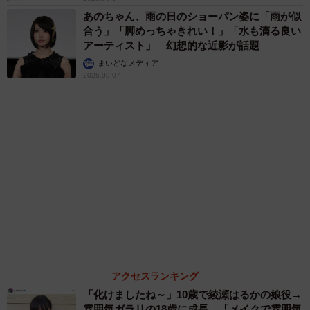
まいどなトピック
６位以降を見る
まいどなファミリー
（新着記事順）
森岡 浩
ハイヒール・リンゴ
大江 篤
姓氏研究家
漫才師
園田学園女子大学学長
5/5
もっと見る
マンションと比較した際、戸建て住宅のどのような点に魅力を感じるか
【漫画】周囲の目を気にせず遊べる！洗濯物も
（提供画像）
干せる！最近人気の戸建ての「中庭」 ところ
が…実際住んでみて分かった後悔ポイント
では、マンションからシフトした層を含め、検討者は「戸
中瀬 えみ
2026.08.07
建て住宅」のどのような点が魅力に感じているのでしょう
難聴のお姉ちゃんに5歳の妹が手話通訳 互い
か。
に支え合う家族の日常に反響「妹ちゃん、頼も
しい」「かわいい通訳さん」