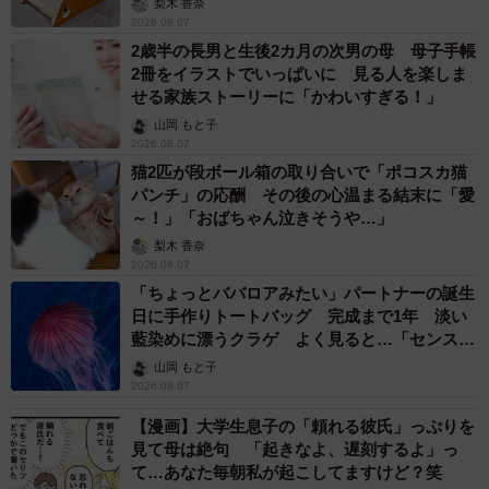
題…父は元プロ野球選手 「アイドルさんよりかわいい」「め
ちゃ爽やか」
まいどなメディア
2026.08.07
世界一周中に3度も出会った運命的カップル
口では言えない「ジョージアの熱い夜」に「も
うやめぇや！」藤井が猛ツッコミ連発【新婚さ
ん】
まいどなニュース
2026.08.07
「国産マッチでもバズりたい」願いかなった！
老舗メーカーの投稿が4100万再生 他業種も
続々相乗りでミーム化へ発展
まいどなニュース調査部
2026.08.07
「即座に案内することが不可能です」レストラ
ンの入り口に大きな注意書き オートリザーブ
からの予約を拒否するお断りに賛同者続々
中将 タカノリ
2026.08.07
「本は買うだけでいい」京極夏彦さんの言葉に