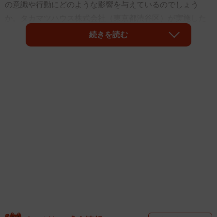
の意識や行動にどのような影響を与えているのでしょう
か。タカマツハウス株式会社（東京都渋谷区）が実施した
「住宅購入の検討の変化」に関する調査によると、マンシ
続きを読む
ョン購入を検討している人の約4人に1人が「戸建てを検
討」していることがわかりました。
調査は、東京都・神奈川県・千葉県・埼玉県に居住し、住