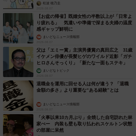
共感した女性→リビングの本棚に140冊を積
読 「家に自分だけの本屋さん」
山岡 もと子
2026.08.07
友人のマンション敷地内に度々車を停めていた
ら…注意の貼り紙でナンバーをさらされました
【弁護士が解説】
長澤 芳子
2026.08.07
愛車は総走行距離17万キロのホンダレジェン
ド 「どなたか欲しい方が居たら」 大御所漫
才師が譲渡の意向
まいどなトピック
2026.08.06
【漫画】「高い家賃を払えるのに、まだ欲し
い？」高級レジデンスの七夕飾り、書かれた願
い事にびっくり 人の欲には終わりがないのか
松波 穂乃圭
2026.08.06
大河出演の39歳俳優 真夏の海で赤銅色の肉体