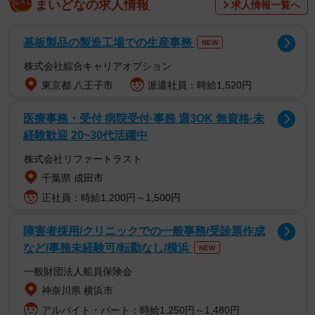
まいどなの求人情報
求人情報一覧へ
宅購入を検討している世帯年収1000万円以上の20～50代
1000人を対象として、2026年3月にインターネットで実施
基板製品の製造工場での生産事務
NEW
されました。
株式会社綜合キャリアオプション
東京都 八王子市
派遣社員：時給1,520円
医療事務・受付 病院受付·事務 週3OK 無資格·未
経験歓迎 20~30代活躍中
株式会社リファートラスト
千葉県 成田市
正社員：時給1,200円～1,500円
障害者採用/クリニックでの一般事務/受診票作成
など/事務未経験可/転勤なし/横浜
NEW
2/5
一般財団法人船員保険会
神奈川県 横浜市
住宅購入を検討し始めた理由（提供画像）
アルバイト・パート：時給1,250円～1,480円