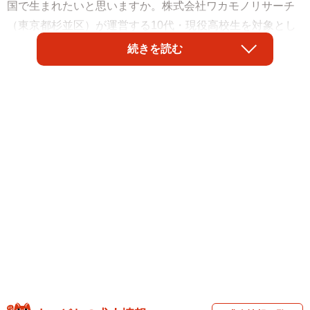
国で生まれたいと思いますか。株式会社ワカモノリサーチ
（東京都杉並区）が運営する10代・現役高校生を対象とし
たマーケティング情報サイト『ワカモノリサーチ』が令和
続きを読む
の若者に聞いた「生まれ変わったらこの国に生まれたい」
ランキングは「日本」が1位となりました。
調査は、全国の15～19歳の男女295名を対象として、2026