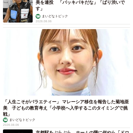
美を連投 「バッキバキだな」「ばり渋いで
す」
まいどなトピック
2026.08.06
「人生こそがバラエティー」 マレーシア移住を報告した菊地亜
美 子どもの教育考え「小学校へ入学するこのタイミングで挑
戦」
まいどなトピック
2026.08.06
京都駅をぶらぶら→ホームの隅に何やら「ドロ