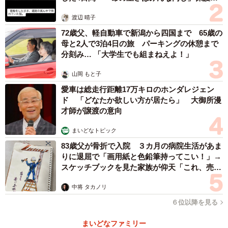
体代表の訴え
渡辺 晴子
72歳父、軽自動車で新潟から四国まで 65歳の
母と2人で3泊4日の旅 パーキングの休憩まで
分刻み… 「大学生でも組まねえよ！」
山岡 もと子
愛車は総走行距離17万キロのホンダレジェン
ド 「どなたか欲しい方が居たら」 大御所漫
才師が譲渡の意向
まいどなトピック
83歳父が骨折で入院 ３カ月の病院生活があま
りに退屈で「画用紙と色鉛筆持ってこい！」→
スケッチブックを見た家族が仰天「これ、売れ
ますよ…」
中将 タカノリ
６位以降を見る
まいどなファミリー