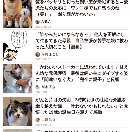
髪をバッサリと切った飼い主が帰宅すると→愛
犬たちの反応に「ワンコ様でも戸惑うのね
（笑）」「困り顔がかわいい」
ANNA
2026.08.06
「誰かみたいにならなきゃ」 他人を正解にし
て生きてきた母親 自己主張が苦手な娘に教わ
った大切なこと【漫画】
海川 まこと
2026.08.06
「かわいいストーカーに追われています」甘え
ん坊な元保護猫 最後は飼い主にダイブする姿
に「間違いなく犬」「完全に親子」と反響
梨木 香奈
2026.08.06
がんと片目の失明、3時間おきの壮絶な介護を
乗り越えた猫 「叶わないかもしれない」と覚
悟した19歳の誕生日を迎えて感動
古川 諭香
2026.08.06