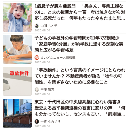
1歳息子が腕を亜脱臼 「奥さん、専業主婦な
のに」と夫の後輩から一言 母は泣きながら対
応し必死だった 何年もたった今もたまに思い
出し…
山岡 もと子
2026.08.06
子どもの学校外の学習時間が11年で2割減少
「家庭学習0分層」が約半数に達する深刻な実
態と広がる学習格差
まいどなニュース情報部
2026.08.06
「事故物件」という言葉のイメージにとらわれ
ていませんか？ 不動産業者が語る「物件の可
能性」を閉ざさないために必要なこと
平藤 清刀
2026.08.06
東京・千代田区の中央線高架に心ない落書き
歴史ある昌平橋架道橋の被害に怒りの声 「何
も分かってないし、センスも古い」「罰則強化
して」
中将 タカノリ
2026.08.06