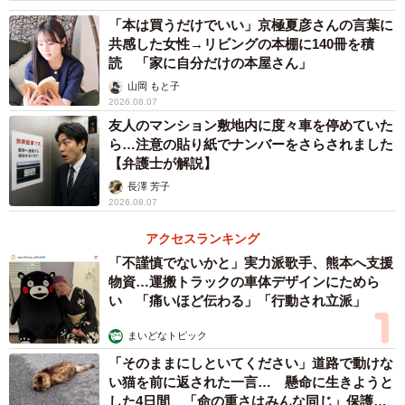
▽ワカモノリサーチ／令和の若者に聞いた「生まれ変わっ
「本は買うだけでいい」京極夏彦さんの言葉に
たらどこの国に生まれたい」ランキング！
共感した女性→リビングの本棚に140冊を積
https://wakamono-research.co.jp/media/reiwa-youth-
読 「家に自分だけの本屋さん」
country-ranking/
山岡 もと子
2026.08.07
友人のマンション敷地内に度々車を停めていた
ら…注意の貼り紙でナンバーをさらされました
【弁護士が解説】
長澤 芳子
2026.08.07
アクセスランキング
「不謹慎でないかと」実力派歌手、熊本へ支援
物資…運搬トラックの車体デザインにためら
い 「痛いほど伝わる」「行動され立派」
まいどなトピック
「そのままにしといてください」道路で動けな
い猫を前に返された一言… 懸命に生きようと
した4日間 「命の重さはみんな同じ」保護団