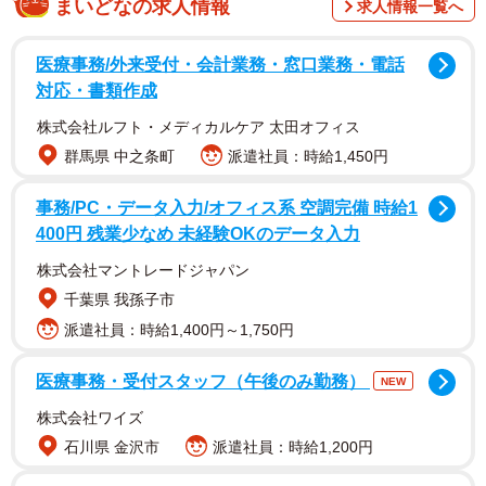
まいどなの求人情報
求人情報一覧へ
年2月～3月の期間にインターネットで実施されました。
医療事務/外来受付・会計業務・窓口業務・電話
対応・書類作成
株式会社ルフト・メディカルケア 太田オフィス
群馬県 中之条町
派遣社員：時給1,450円
事務/PC・データ入力/オフィス系 空調完備 時給1
400円 残業少なめ 未経験OKのデータ入力
株式会社マントレードジャパン
千葉県 我孫子市
派遣社員：時給1,400円～1,750円
2/2
生まれ変わったらどの国に生まれたいですか？（出典：ワカモノリサー
医療事務・受付スタッフ（午後のみ勤務）
NEW
チ／https://wakamono-research.co.jp/media/）
株式会社ワイズ
調査の結果、1位には「日本」（59.7％）が選ばれました。
石川県 金沢市
派遣社員：時給1,200円