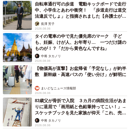
自転車通行可の歩道 電動キックボードで走行
中、小学生とあわや衝突！ 「歩道走行は道交
法違反でしょ」と指摘されました【弁護士が解
説】
長澤 芳子
2026.08.06
タイの電車の中で見た優先席のマーク 子ど
も、妊娠、けが人、お年寄り… 一つだけ謎の
ものが！？「だから黄色なんですね」
中将 タカノリ
2026.08.06
【物価高が直撃】お盆帰省「予定なし」が約半
数 新幹線・高速バスの「使い分け」が鮮明に
まいどなニュース情報部
2026.08.06
83歳父が骨折で入院 ３カ月の病院生活があま
りに退屈で「画用紙と色鉛筆持ってこい！」→
スケッチブックを見た家族が仰天「これ、売れ
ますよ…」
中将 タカノリ
2026.08.06