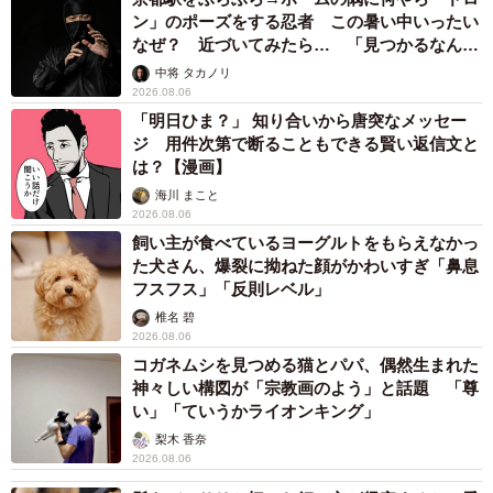
ン」のポーズをする忍者 この暑い中いったい
なぜ？ 近づいてみたら… 「見つかるなんて
未熟」
中将 タカノリ
2026.08.06
「明日ひま？」 知り合いから唐突なメッセー
ジ 用件次第で断ることもできる賢い返信文と
は？【漫画】
海川 まこと
2026.08.06
飼い主が食べているヨーグルトをもらえなかっ
た犬さん、爆裂に拗ねた顔がかわいすぎ「鼻息
フスフス」「反則レベル」
椎名 碧
2026.08.06
コガネムシを見つめる猫とパパ、偶然生まれた
神々しい構図が「宗教画のよう」と話題 「尊
い」「ていうかライオンキング」
梨木 香奈
2026.08.06