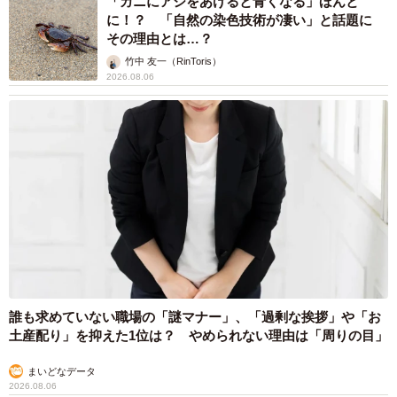
「カニにアジをあげると青くなる」ほんと
に！？ 「自然の染色技術が凄い」と話題に
その理由とは…？
竹中 友一（RinToris）
2026.08.06
誰も求めていない職場の「謎マナー」、「過剰な挨拶」や「お
土産配り」を抑えた1位は？ やめられない理由は「周りの目」
まいどなデータ
2026.08.06