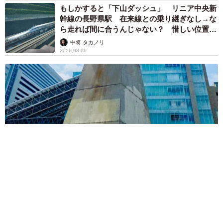
もしかすると「下山ダッシュ」 リニア中央新
幹線の長野県駅 在来線との乗り継ぎなし→な
ら走れば間に合うんじゃない？ 惜しい位置関
係が反響
中将 タカノリ
2026.08.06
「なんじゃこりゃ！」「ロボ？」大阪・梅田にそびえる物体の
正体は？ 昭和の遺産を調査してみた結果…
太田 浩子