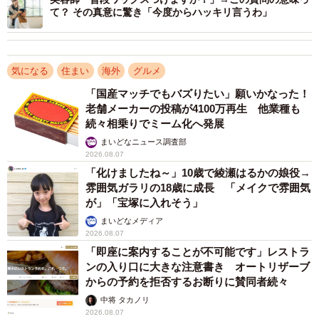
が楽しそう」「韓国料理が大好きだから」「美容が充実し
て？ その真意に驚き「今度からハッキリ言うわ」
てる」といった意見があがったほか、「イケメン多いか
ら」という声も聞かれました。
気になる
住まい
海外
グルメ
3位の「アメリカ」（8.1％）には、「資本主義の自由な生
「国産マッチでもバズりたい」願いかなった！
活をしたい」「アメリカのパスポートは強いから」「アメ
老舗メーカーの投稿が4100万再生 他業種も
リカ人みたいな顔立ちになりたいから」など、韓国同様、
続々相乗りでミーム化へ発展
見た目への憧れも見られました。
まいどなニュース調査部
2026.08.07
「化けましたね～」10歳で綾瀬はるかの娘役→
以下、4位「イタリア」（4.1％）、5位「イギリス」
雰囲気ガラリの18歳に成長 「メイクで雰囲気
（3.1％）と続き、イタリアへの理由は「食」と「おしゃ
が」「宝塚に入れそう」
れ」に集約されている一方、イギリスでは、「世界観」や
まいどなメディア
「文化・見た目」への憧れが垣間見えました。
2026.08.07
「即座に案内することが不可能です」レストラ
ンの入り口に大きな注意書き オートリザーブ
◇ ◇
からの予約を拒否するお断りに賛同者続々
中将 タカノリ
【出典】
2026.08.07