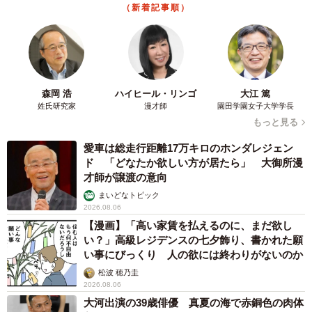
（新着記事順）
森岡 浩
ハイヒール・リンゴ
大江 篤
姓氏研究家
漫才師
園田学園女子大学学長
もっと見る
愛車は総走行距離17万キロのホンダレジェン
ド 「どなたか欲しい方が居たら」 大御所漫
才師が譲渡の意向
まいどなトピック
2026.08.06
【漫画】「高い家賃を払えるのに、まだ欲し
い？」高級レジデンスの七夕飾り、書かれた願
い事にびっくり 人の欲には終わりがないのか
松波 穂乃圭
2026.08.06
大河出演の39歳俳優 真夏の海で赤銅色の肉体