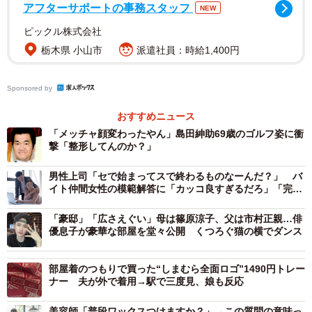
アフターサポートの事務スタッフ
NEW
日本を選んだ若者の声を見ていくと、「日本に勝る国はな
い」「こんな恵まれた国はありません」といった、“日本が
ピックル株式会社
一番”というストレートな声が多く寄せられました。
栃木県 小山市
派遣社員：時給1,400円
また、「日本が一番安全」「一番平和」「他の国は怖い」
Sponsored by
といった、「安全」「平和」という意見も目立ちました。
おすすめニュース
「メッチャ顔変わったやん」島田紳助69歳のゴルフ姿に衝
そのほか、「ご飯が最高に美味しい」「日本食最高」「お
撃「整形してんのか？」
手洗いも日本がいい」といった食事・衛生面を挙げる意見
男性上司「セで始まってスで終わるものなーんだ？」 バ
や、「特に不自由なく暮らせているから」「今の生活で大
イト仲間女性の模範解答に「カッコ良すぎるだろ」「完璧
満足」「いろいろ大変だけど結局一番楽」など、現状に満
な返し！」
「豪邸」「広さえぐい」母は篠原涼子、父は市村正親…俳
足している声も寄せられました。
優息子が豪華な部屋を堂々公開 くつろぐ猫の横でダンス
続く2位には「韓国」（10.2％）がランクイン。
部屋着のつもりで買った“しまむら全面ロゴ”1490円トレー
ナー 夫が外で着用→駅で三度見、娘も反応
理由を見ていくと、「K-POPが大好き」「韓国の学校生活
美容師「普段ワックスつけますか？」→この質問の意味っ