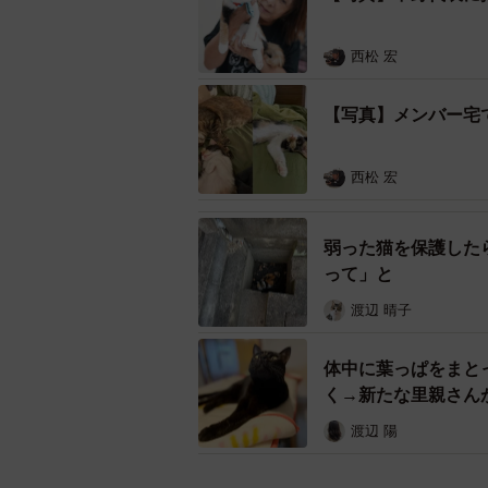
西松 宏
【写真】メンバー宅
西松 宏
弱った猫を保護した
って」と
渡辺 晴子
体中に葉っぱをまと
く→新たな里親さん
渡辺 陽