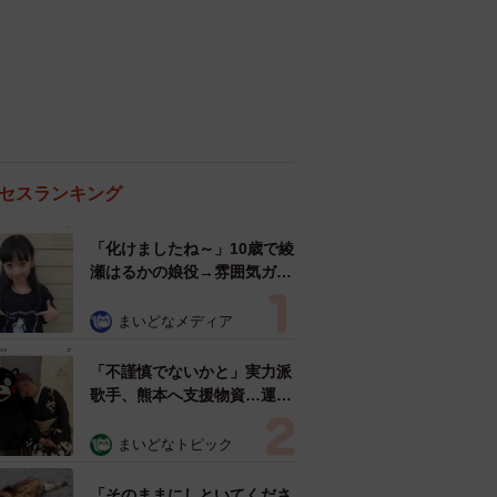
セスランキング
「化けましたね～」10歳で綾
瀬はるかの娘役→雰囲気ガラ
リの18歳に成長 「メイクで
雰囲気が」「宝塚に入れそ
まいどなメディア
う」
「不謹慎でないかと」実力派
歌手、熊本へ支援物資…運搬
トラックの車体デザインにた
めらい 「痛いほど伝わる」
まいどなトピック
「行動され立派」
「そのままにしといてくださ