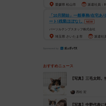
愛媛県 松山市
派遣社員：時
「10月開始」一般事務/在宅あ
ート!残業ほぼなし
NEW
パーソルテンプスタッフ株式会社
埼玉県 さいたま市
派遣社員
Sponsored by
おすすめニュース
【写真】三毛太郎。
西松 宏
【写真】中野代表に