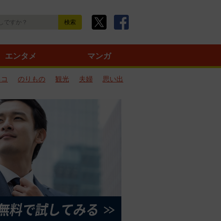
エンタメ
マンガ
ネコ
のりもの
観光
夫婦
思い出