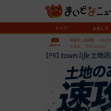
ニ
トップ
おもしろ
ュ
ー
保護犬・保護猫
かんさ
ス
一
くるま
ファッション
覧