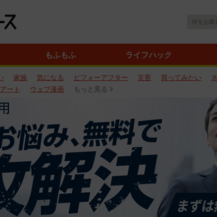
もふもふ
ライフハック
い
家族
気になる
ビフォーアフター
災害
買ってみたい
アート
ウェブ漫画
もっと見る