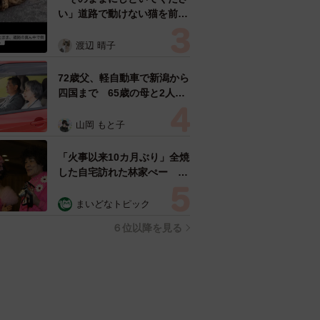
い」道路で動けない猫を前に
返された一言… 懸命に生き
ようとした4日間 「命の重
渡辺 晴子
さはみんな同じ」保護団体代
表の訴え
72歳父、軽自動車で新潟から
四国まで 65歳の母と2人で
3泊4日の旅 パーキングの休
憩まで分刻み… 「大学生で
山岡 もと子
も組まねえよ！」
「火事以来10カ月ぶり」全焼
した自宅訪れた林家ぺー 内
装も壁も取り払われスケルト
ン状態の部屋に呆然
まいどなトピック
６位以降を見る