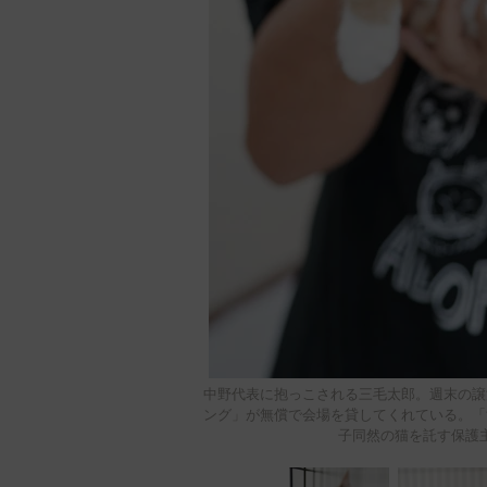
中野代表に抱っこされる三毛太郎。週末の譲
ング」が無償で会場を貸してくれている。「
子同然の猫を託す保護