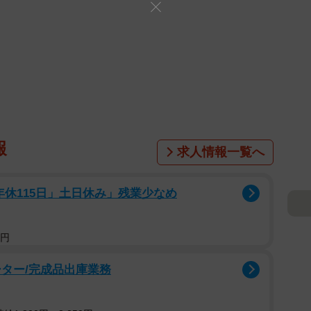
報
求人情報一覧へ
年休115日」土日休み」残業少なめ
5円
ター/完成品出庫業務