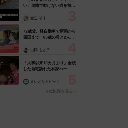
い」道路で動けない猫を前に
返された一言… 懸命に生き
ようとした4日間 「命の重
渡辺 晴子
さはみんな同じ」保護団体代
表の訴え
72歳父、軽自動車で新潟から
四国まで 65歳の母と2人で
3泊4日の旅 パーキングの休
憩まで分刻み… 「大学生で
山岡 もと子
も組まねえよ！」
「火事以来10カ月ぶり」全焼
した自宅訪れた林家ぺー 内
装も壁も取り払われスケルト
ン状態の部屋に呆然
まいどなトピック
６位以降を見る