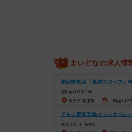
まいどなの求人情
未経験歓迎 「製造スタッフ」/
有限会社浅美工業
岐阜県 美濃市
：時給1,06
アルミ製造工場/マシンオペレー
株式会社J's Factory