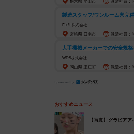
栃木県 小山市
派遣社員：時給
製造スタッフ/ワンルーム寮完備/
Fulfill株式会社
宮崎県 日南市
派遣社員：時給
大手機械メーカーでの安全規格
WDB株式会社
岡山県 里庄町
派遣社員：時給
Sponsored by
おすすめニュース
【写真】グラビアア