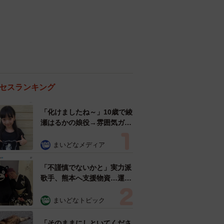
セスランキング
「化けましたね～」10歳で綾
瀬はるかの娘役→雰囲気ガラ
リの18歳に成長 「メイクで
雰囲気が」「宝塚に入れそ
まいどなメディア
う」
「不謹慎でないかと」実力派
歌手、熊本へ支援物資…運搬
トラックの車体デザインにた
めらい 「痛いほど伝わる」
まいどなトピック
「行動され立派」
「そのままにしといてくださ