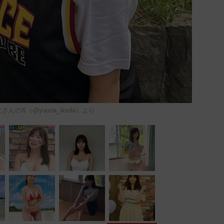
んのX（@yuuna_ikeda）より