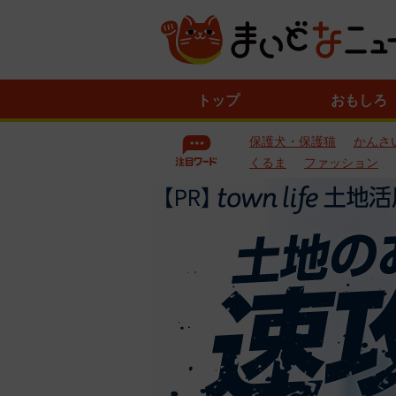
ニ
トップ
おもしろ
ュ
ー
保護犬・保護猫
かんさ
ス
一
くるま
ファッション
覧