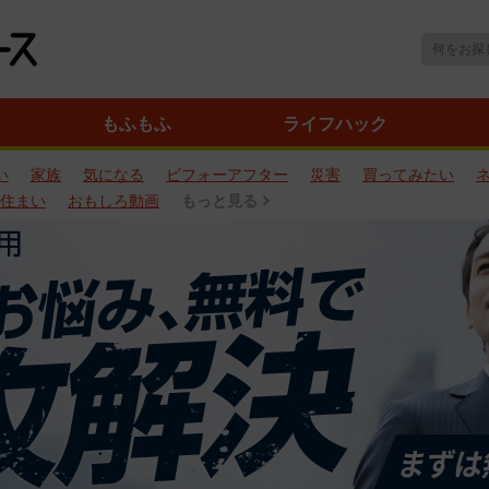
もふもふ
ライフハック
い
家族
気になる
ビフォーアフター
災害
買ってみたい
住まい
おもしろ動画
もっと見る