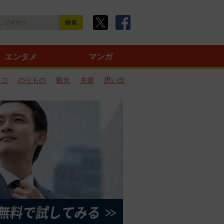
エンタメ
マンガ
ネコ
のりもの
観光
夫婦
思い出