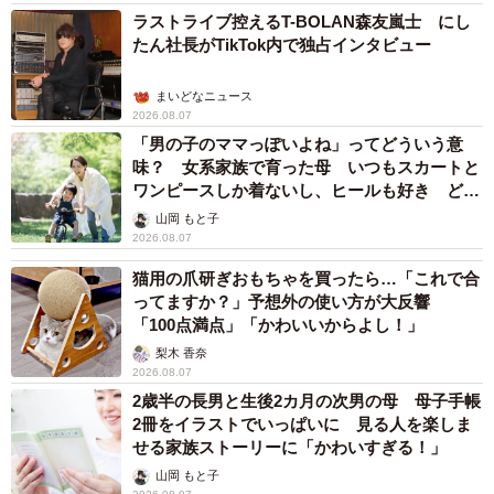
ラストライブ控えるT-BOLAN森友嵐士 にし
たん社長がTikTok内で独占インタビュー
まいどなニュース
2026.08.07
「男の子のママっぽいよね」ってどういう意
味？ 女系家族で育った母 いつもスカートと
ワンピースしか着ないし、ヒールも好き どの
へんが…
山岡 もと子
2026.08.07
猫用の爪研ぎおもちゃを買ったら…「これで合
ってますか？」予想外の使い方が大反響
「100点満点」「かわいいからよし！」
梨木 香奈
2026.08.07
2歳半の長男と生後2カ月の次男の母 母子手帳
2冊をイラストでいっぱいに 見る人を楽しま
せる家族ストーリーに「かわいすぎる！」
山岡 もと子