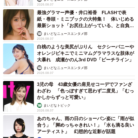
2026.08.07
最強グラマー声優・井口裕香 FLASHで表
紙・巻頭・ミニブックの大特集！ 体いじめる
最新ショット「お尻仕上がっている、と自負し
ています」「いくつになっても理想の身体でい
まいどなニュースエンタメ部
たい」
2026.08.07
白桃のような美尻がぷりん セクシーバニーや
オレンジビキニでミニマムグラマラスな肢体が
大暴れ 成瀬かのん3rd DVD「ピーチライン」
まいどなニュースエンタメ部
2026.08.07
3児の母 43歳女優の肩見せコーデでファンざ
わざわ 「色っぽすぎて思わず二度見」「むっ
かしからずっと可愛い」
まいどなトピック
2026.08.07
あのちゃん、雨の日のショーパン姿に「雨が似
合う」「脚めっちゃきれい！」「水も滴る良い
アーティスト」 幻想的な近影が話題