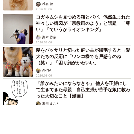
椎名 碧
2026.08.06
コガネムシを見つめる猫とパパ、偶然生まれた
神々しい構図が「宗教画のよう」と話題 「尊
い」「ていうかライオンキング」
梨木 香奈
2026.08.06
髪をバッサリと切った飼い主が帰宅すると→愛
犬たちの反応に「ワンコ様でも戸惑うのね
（笑）」「困り顔がかわいい」
ANNA
2026.08.06
「誰かみたいにならなきゃ」 他人を正解にし
て生きてきた母親 自己主張が苦手な娘に教わ
った大切なこと【漫画】
海川 まこと
2026.08.06