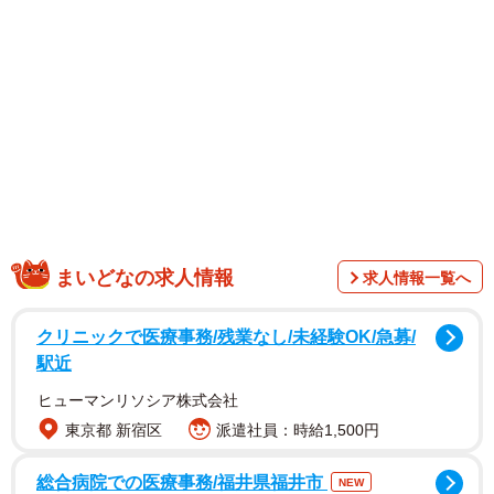
ルグループ・RoLuANGELのメンバーである板野成美さん
ら5人のアイドルが登場。最初の自己紹介で「NGがない」
と宣言し、「NGなしカワイイ衣装に着替えてきます」とス
タジオを出て行きました。
まいどなの求人情報
求人情報一覧へ
クリニックで医療事務/残業なし/未経験OK/急募/
駅近
ヒューマンリソシア株式会社
東京都 新宿区
派遣社員：時給1,500円
ほかのメンバーが自己紹介をしている間に着替えた池田さ
総合病院での医療事務/福井県福井市
NEW