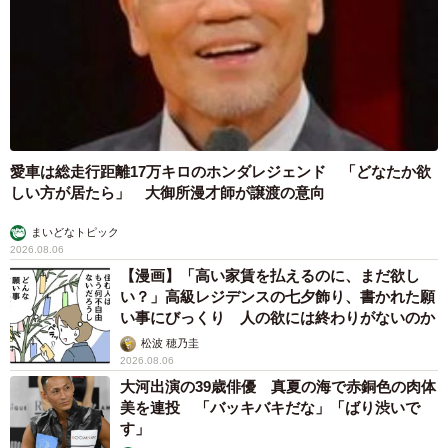
愛車は総走行距離17万キロのホンダレジェンド 「どなたか欲
しい方が居たら」 大御所漫才師が譲渡の意向
まいどなトピック
2026.08.06
【漫画】「高い家賃を払えるのに、まだ欲し
い？」高級レジデンスの七夕飾り、書かれた願
い事にびっくり 人の欲には終わりがないのか
松波 穂乃圭
2026.08.06
大河出演の39歳俳優 真夏の海で赤銅色の肉体
美を連投 「バッキバキだな」「ばり渋いで
す」