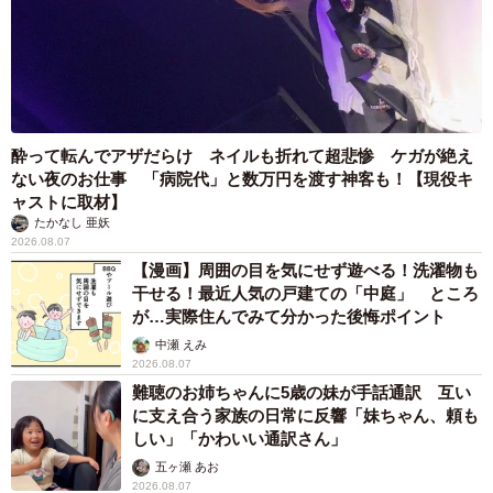
酔って転んでアザだらけ ネイルも折れて超悲惨 ケガが絶え
ない夜のお仕事 「病院代」と数万円を渡す神客も！【現役キ
ャストに取材】
たかなし 亜妖
2026.08.07
【漫画】周囲の目を気にせず遊べる！洗濯物も
干せる！最近人気の戸建ての「中庭」 ところ
が…実際住んでみて分かった後悔ポイント
中瀬 えみ
2026.08.07
難聴のお姉ちゃんに5歳の妹が手話通訳 互い
に支え合う家族の日常に反響「妹ちゃん、頼も
しい」「かわいい通訳さん」
五ヶ瀬 あお
2026.08.07