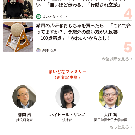
い 「痛いほど伝わる」「行動され立派」
まいどなトピック
猫用の爪研ぎおもちゃを買ったら…「これで合
ってますか？」予想外の使い方が大反響
「100点満点」「かわいいからよし！」
梨木 香奈
６位以降を見る
まいどなファミリー
（新着記事順）
森岡 浩
ハイヒール・リンゴ
大江 篤
姓氏研究家
漫才師
園田学園女子大学学長
もっと見る