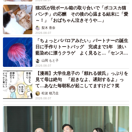
2026.08.07
猫2匹が段ボール箱の取り合いで「ポコスカ猫
パンチ」の応酬 その後の心温まる結末に「愛
～！」「おばちゃん泣きそうや…」
梨木 香奈
2026.08.07
「ちょっとババロアみたい」パートナーの誕生
日に手作りトートバッグ 完成まで1年 淡い
藍染めに漂うクラゲ よく見ると…「センスす
ごい」
山岡 もと子
2026.08.07
【漫画】大学生息子の「頼れる彼氏」っぷりを
見て母は絶句 「起きなよ、遅刻するよ」っ
て…あなた毎朝私が起こしてますけど？笑
松波 穂乃圭
2026.08.07