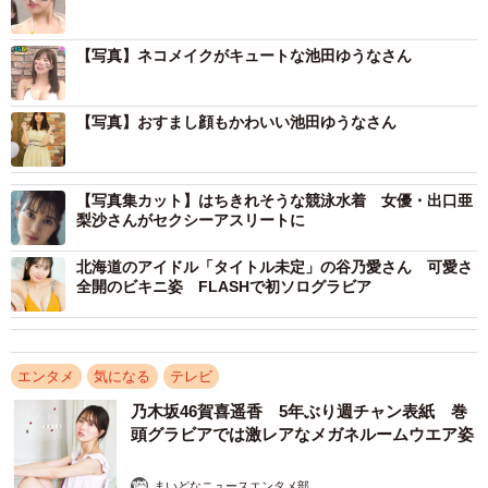
ンカード 特技 ピアノ・ファゴット・柔軟体操 ミスヤン
グチャンピオン2021グランプリ ミス東スポ2024SNS審査
【写真】ネコメイクがキュートな池田ゆうなさん
員特別賞
【写真】おすまし顔もかわいい池田ゆうなさん
【写真集カット】はちきれそうな競泳水着 女優・出口亜
梨沙さんがセクシーアスリートに
北海道のアイドル「タイトル未定」の谷乃愛さん 可愛さ
全開のビキニ姿 FLASHで初ソログラビア
エンタメ
気になる
テレビ
乃木坂46賀喜遥香 5年ぶり週チャン表紙 巻
頭グラビアでは激レアなメガネルームウエア姿
まいどなニュースエンタメ部