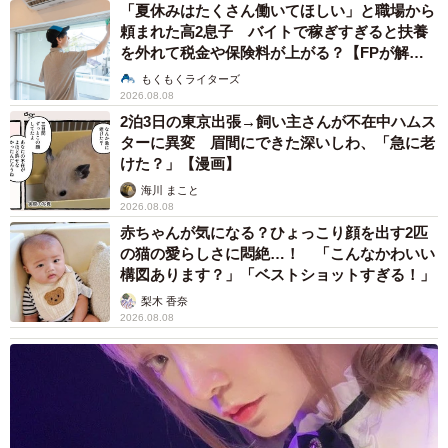
「夏休みはたくさん働いてほしい」と職場から
頼まれた高2息子 バイトで稼ぎすぎると扶養
を外れて税金や保険料が上がる？【FPが解
説】
もくもくライターズ
2026.08.08
2泊3日の東京出張→飼い主さんが不在中ハムス
ターに異変 眉間にできた深いしわ、「急に老
けた？」【漫画】
海川 まこと
2026.08.08
赤ちゃんが気になる？ひょっこり顔を出す2匹
の猫の愛らしさに悶絶…！ 「こんなかわいい
構図あります？」「ベストショットすぎる！」
梨木 香奈
2026.08.08