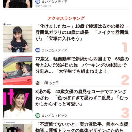
まいどなメディア
2026.08.07
アクセスランキング
「化けましたね～」10歳で綾瀬はるかの娘役→
雰囲気ガラリの18歳に成長 「メイクで雰囲気
が」「宝塚に入れそう」
まいどなメディア
72歳父、軽自動車で新潟から四国まで 65歳の
母と2人で3泊4日の旅 パーキングの休憩まで
分刻み… 「大学生でも組まねえよ！」
山岡 もと子
3児の母 43歳女優の肩見せコーデでファンざ
わざわ 「色っぽすぎて思わず二度見」「むっ
かしからずっと可愛い」
まいどなトピック
「不謹慎でないかと」実力派歌手、熊本へ支援
物資…運搬トラックの車体デザインにためら