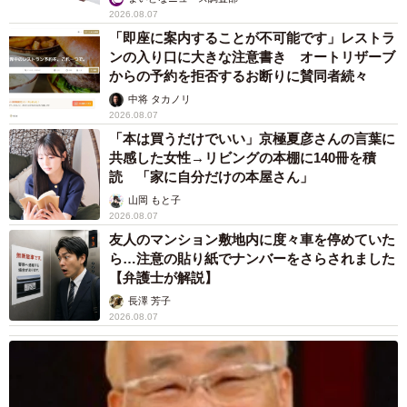
2026.08.07
「即座に案内することが不可能です」レストラ
ンの入り口に大きな注意書き オートリザーブ
からの予約を拒否するお断りに賛同者続々
中将 タカノリ
2026.08.07
「本は買うだけでいい」京極夏彦さんの言葉に
共感した女性→リビングの本棚に140冊を積
読 「家に自分だけの本屋さん」
山岡 もと子
2026.08.07
友人のマンション敷地内に度々車を停めていた
ら…注意の貼り紙でナンバーをさらされました
【弁護士が解説】
長澤 芳子
2026.08.07