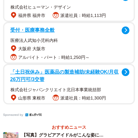
ん。純白のひもビキニ姿に頭には手ぬぐいをかぶり、顔に
株式会社ヒューマン・デザイン
は猫のようなメイク。そして鼻の穴に100円玉を4枚も詰め
福井県 福井市
派遣社員：時給1,113円
てスキップしながら再登場！そのまま渾身のどじょうすく
受付・医療事務全般
い踊りを堂々と披露。カワイイを自称するグラドルのまさ
かの姿に一瞬目を疑った審査員は爆笑し、ノブさんも「こ
医療法人武知小児科内科
れはすごいな！これはすごいぞ！」「とんでもない子が現
大阪府 大阪市
れた」と大絶賛。
アルバイト・パート：時給1,250円～
「土日祝休み」医薬品の製造補助/未経験OK/月収
堂々とスタジオを大きく使いながら、じょうすくいのよう
26万円可/3交替
なダンスを見せる池田さんに、ノブさんは「これはすご
株式会社ジャパンクリエイト北日本事業統括部
い！」を連発。スタジオメンバーも大爆笑で、池田さんは
山形県 東根市
派遣社員：時給1,300円
強烈な爪痕を残しました。
【池田 ゆうなさんプロフィル】
Sponsored by
いけだゆうな 1995年11月15日生まれ 神奈川県出身
おすすめニュース
T153/B90/W62/H86/S23.5 趣味 アニメ・ゲーム・ポケモ
【写真】グラビアアイドルがこんな姿に…