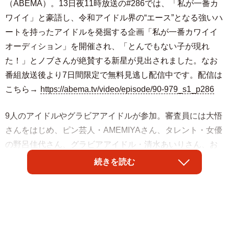
（ABEMA）。13日夜11時放送の#286では、「私が一番カ
ワイイ」と豪語し、令和アイドル界の“エース”となる強いハ
ートを持ったアイドルを発掘する企画「私が一番カワイイ
オーディション」を開催され、「とんでもない子が現れ
た！」とノブさんが絶賛する新星が見出されました。なお
番組放送後より7日間限定で無料見逃し配信中です。配信は
こちら→
https://abema.tv/video/episode/90-979_s1_p286
9人のアイドルやグラビアアイドルが参加。審査員には大悟
さんをはじめ、ピン芸人・AMEMIYAさん、タレント・女優
の野呂佳代さん、グラビアアイドル・清水あいりさん、お
笑いコンビ・相席スタートの山添寛さんが集結。趣味・特
続きを読む
技の自己アピールや審査員との質疑応答から、誰が一番カ
ワイイのかを見極めました。
オーディション2組目には、Hカップのグラビアアイドル・
池田ゆうなさんや、タレント・板野友美さんの妹でアイド