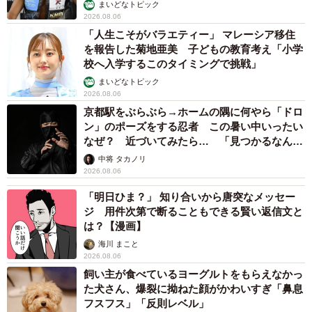
まいどなトピック
2026.08.06
「人生こそがバラエティー」 マレーシア移住
を報告した菊地亜美 子どもの教育考え「小学
校へ入学するこのタイミングで挑戦」
まいどなトピック
2026.08.06
京都駅をぶらぶら→ホームの隅に何やら「ドロ
ン」のポーズをする忍者 この暑い中いったい
なぜ？ 近づいてみたら… 「見つかるなんて
未熟」
中将 タカノリ
2026.08.06
「明日ひま？」 知り合いから唐突なメッセー
ジ 用件次第で断ることもできる賢い返信文と
は？【漫画】
海川 まこと
2026.08.06
飼い主が食べているヨーグルトをもらえなかっ
た犬さん、爆裂に拗ねた顔がかわいすぎ「鼻息
フスフス」「反則レベル」