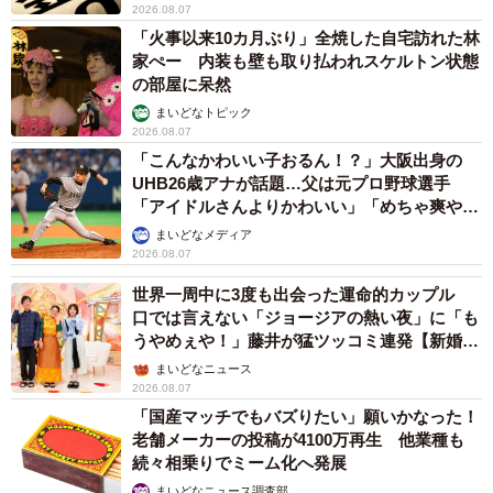
2026.08.07
「火事以来10カ月ぶり」全焼した自宅訪れた林
家ぺー 内装も壁も取り払われスケルトン状態
の部屋に呆然
まいどなトピック
2026.08.07
「こんなかわいい子おるん！？」大阪出身の
UHB26歳アナが話題…父は元プロ野球選手
「アイドルさんよりかわいい」「めちゃ爽や
か」
まいどなメディア
2026.08.07
世界一周中に3度も出会った運命的カップル
口では言えない「ジョージアの熱い夜」に「も
うやめぇや！」藤井が猛ツッコミ連発【新婚さ
ん】
まいどなニュース
2026.08.07
「国産マッチでもバズりたい」願いかなった！
老舗メーカーの投稿が4100万再生 他業種も
続々相乗りでミーム化へ発展
まいどなニュース調査部