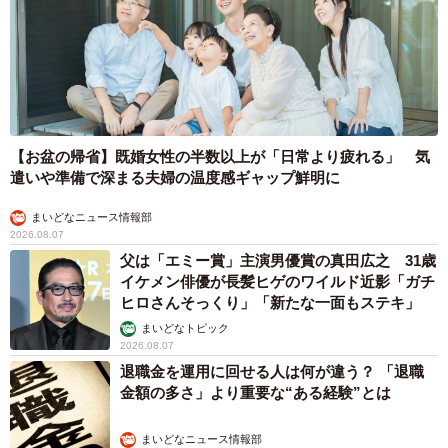
【お盆の帰省】既婚女性の半数以上が「日常より疲れる」 気
遣いや準備で深まる夫婦の温度感ギャップ鮮明に
まいどなニュース情報部
2026.08.07
父は「エミー賞」主演男優賞の真田広之 31歳
イケメン俳優が長髪ヒゲのワイルド近影「ガチ
ヒロさんそっくり」「新たな一面もステキ」
まいどなトピック
2026.08.07
退職金を運用に回せる人は何が違う？ 「退職
金額の多さ」より重要な“ある経験”とは
まいどなニュース情報部