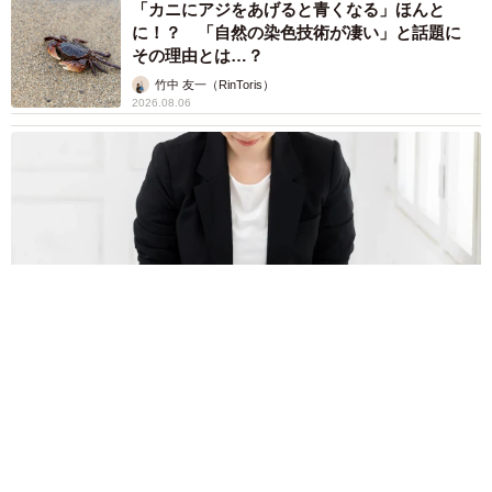
「カニにアジをあげると青くなる」ほんと
に！？ 「自然の染色技術が凄い」と話題に
その理由とは…？
竹中 友一（RinToris）
2026.08.06
誰も求めていない職場の「謎マナー」、「過剰な挨拶」や「お
土産配り」を抑えた1位は？ やめられない理由は「周りの目」
まいどなデータ
2026.08.06