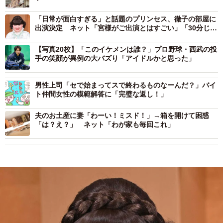
「日常が面白すぎる」と話題のプリンセス、徹子の部屋に
出演決定 ネット「宮様がご出演とはすごい」「30分じゃ
足りない」
【写真20枚】「このイケメンは誰？」プロ野球・西武の投
手の笑顔が異例の大バズり「アイドルかと思った」
男性上司「セで始まってスで終わるものなーんだ？」バイ
ト仲間女性の模範解答に「完璧な返し！」
夫のお土産に妻「わーい！ミスド！」→箱を開けて困惑
「は？え？」 ネット「わが家も毎回これ」