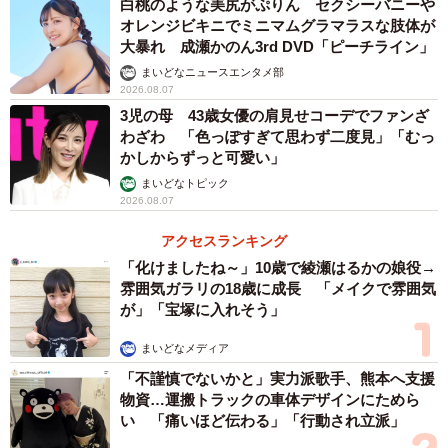
白桃のような美尻がぷりん セクシーバニーや
オレンジビキニでミニマムグラマラスな肢体が
大暴れ 成瀬かのん3rd DVD「ピーチライン」
まいどなニュースエンタメ部
2026.08.07
3児の母 43歳女優の肩見せコーデでファンざ
わざわ 「色っぽすぎて思わず二度見」「むっ
かしからずっと可愛い」
まいどなトピック
2026.08.07
アクセスランキング
「化けましたね～」10歳で綾瀬はるかの娘役→
雰囲気ガラリの18歳に成長 「メイクで雰囲気
が」「宝塚に入れそう」
まいどなメディア
「不謹慎でないかと」実力派歌手、熊本へ支援
物資…運搬トラックの車体デザインにためら
い 「痛いほど伝わる」「行動され立派」