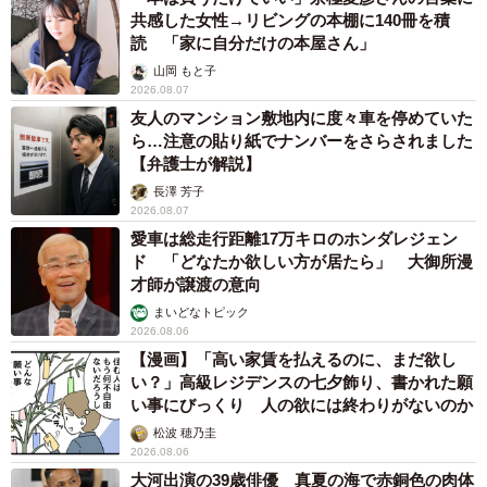
共感した女性→リビングの本棚に140冊を積
読 「家に自分だけの本屋さん」
山岡 もと子
2026.08.07
友人のマンション敷地内に度々車を停めていた
ら…注意の貼り紙でナンバーをさらされました
【弁護士が解説】
長澤 芳子
2026.08.07
愛車は総走行距離17万キロのホンダレジェン
ド 「どなたか欲しい方が居たら」 大御所漫
才師が譲渡の意向
まいどなトピック
2026.08.06
【漫画】「高い家賃を払えるのに、まだ欲し
い？」高級レジデンスの七夕飾り、書かれた願
い事にびっくり 人の欲には終わりがないのか
松波 穂乃圭
2026.08.06
大河出演の39歳俳優 真夏の海で赤銅色の肉体