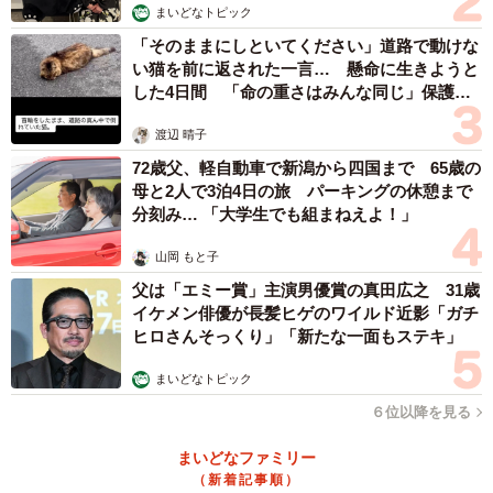
まいどなトピック
「そのままにしといてください」道路で動けな
い猫を前に返された一言… 懸命に生きようと
した4日間 「命の重さはみんな同じ」保護団
体代表の訴え
渡辺 晴子
72歳父、軽自動車で新潟から四国まで 65歳の
母と2人で3泊4日の旅 パーキングの休憩まで
分刻み… 「大学生でも組まねえよ！」
山岡 もと子
父は「エミー賞」主演男優賞の真田広之 31歳
イケメン俳優が長髪ヒゲのワイルド近影「ガチ
ヒロさんそっくり」「新たな一面もステキ」
まいどなトピック
６位以降を見る
まいどなファミリー
（新着記事順）