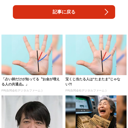
記事に戻る
「占い師だけが知ってる〝お金が増え
宝くじ当たる人は“たまたま”じゃな
る人の共通点〟」
い?!
PR(合同会社デジタルファーム )
PR(合同会社デジタルファーム )