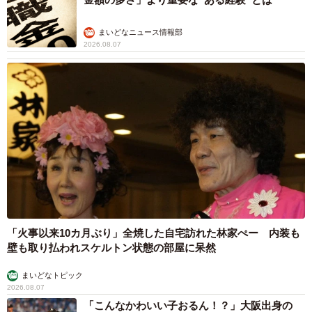
まいどなニュース情報部
2026.08.07
「火事以来10カ月ぶり」全焼した自宅訪れた林家ぺー 内装も
壁も取り払われスケルトン状態の部屋に呆然
まいどなトピック
2026.08.07
「こんなかわいい子おるん！？」大阪出身の