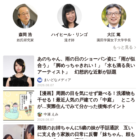
森岡 浩
ハイヒール・リンゴ
大江 篤
姓氏研究家
漫才師
園田学園女子大学学長
もっと見る
あのちゃん、雨の日のショーパン姿に「雨が似
合う」「脚めっちゃきれい！」「水も滴る良い
アーティスト」 幻想的な近影が話題
まいどなメディア
2026.08.07
【漫画】周囲の目を気にせず遊べる！洗濯物も
干せる！最近人気の戸建ての「中庭」 ところ
が…実際住んでみて分かった後悔ポイント
中瀬 えみ
2026.08.07
難聴のお姉ちゃんに5歳の妹が手話通訳 互い
に支え合う家族の日常に反響「妹ちゃん、頼も