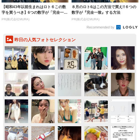
【昭和43年以前生まれはロト６この数
８月のロト6はこの方法で買え!!６つの
字を買うべき】6つの数字が「完全一
数字が『完全一致』する方法
致」する方...
PR(株式会社MURA)
PR(株式会社MURA)
Recommended by
昨日の人気フォトセレクション