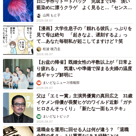
日に手作りトートバッグ 完成まで1年 淡い
藍染めに漂うクラゲ よく見ると…「センスす
ごい」
山岡 もと子
2026.08.07
【漫画】大学生息子の「頼れる彼氏」っぷりを
見て母は絶句 「起きなよ、遅刻するよ」っ
て…あなた毎朝私が起こしてますけど？笑
松波 穂乃圭
2026.08.07
【お盆の帰省】既婚女性の半数以上が「日常よ
り疲れる」 気遣いや準備で深まる夫婦の温度
感ギャップ鮮明に
まいどなニュース情報部
2026.08.07
父は「エミー賞」主演男優賞の真田広之 31歳
イケメン俳優が長髪ヒゲのワイルド近影「ガチ
ヒロさんそっくり」「新たな一面もステキ」
まいどなトピック
2026.08.07
退職金を運用に回せる人は何が違う？ 「退職
金額の多さ」より重要な“ある経験”とは