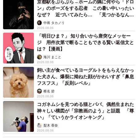
京都駅をぶらぶら→ホームの隅に何やら「ドロ
ン」のポーズをする忍者 この暑い中いったい
なぜ？ 近づいてみたら… 「見つかるなんて
未熟」
中将 タカノリ
2026.08.06
「明日ひま？」 知り合いから唐突なメッセー
ジ 用件次第で断ることもできる賢い返信文と
は？【漫画】
海川 まこと
2026.08.06
飼い主が食べているヨーグルトをもらえなかっ
た犬さん、爆裂に拗ねた顔がかわいすぎ「鼻息
フスフス」「反則レベル」
椎名 碧
2026.08.06
コガネムシを見つめる猫とパパ、偶然生まれた
神々しい構図が「宗教画のよう」と話題 「尊
い」「ていうかライオンキング」
梨木 香奈
2026.08.06