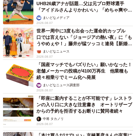
UHB26歳アナが話題…父は元プロ野球選手
「アイドルさんよりかわいい」「めちゃ爽や
か」
まいどなメディア
2026.08.07
世界一周中に3度も出会った運命的カップル
口では言えない「ジョージアの熱い夜」に「も
うやめぇや！」藤井が猛ツッコミ連発【新婚さ
ん】
まいどなニュース
2026.08.07
「国産マッチでもバズりたい」願いかなった！
老舗メーカーの投稿が4100万再生 他業種も
続々相乗りでミーム化へ発展
まいどなニュース調査部
2026.08.07
「即座に案内することが不可能です」レストラ
ンの入り口に大きな注意書き オートリザーブ
からの予約を拒否するお断りに賛同者続々
中将 タカノリ
2026.08.07
「本は買うだけでいい」京極夏彦さんの言葉に