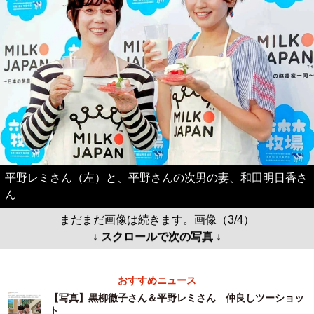
平野レミさん（左）と、平野さんの次男の妻、和田明日香さ
ん
まだまだ画像は続きます。画像（3/4）
↓ スクロールで次の写真 ↓
おすすめニュース
【写真】黒柳徹子さん＆平野レミさん 仲良しツーショッ
ト