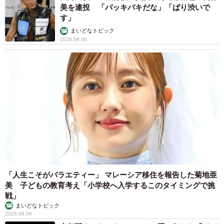
美を連投 「バッキバキだな」「ばり渋いで
す」
まいどなトピック
2026.08.06
「人生こそがバラエティー」 マレーシア移住を報告した菊地亜
美 子どもの教育考え「小学校へ入学するこのタイミングで挑
戦」
まいどなトピック
2026.08.06