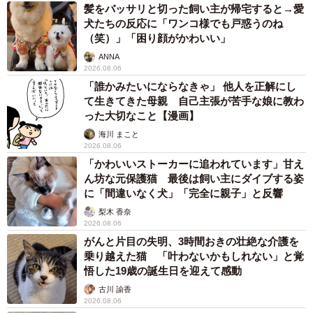
髪をバッサリと切った飼い主が帰宅すると→愛
犬たちの反応に「ワンコ様でも戸惑うのね
（笑）」「困り顔がかわいい」
ANNA
2026.08.06
「誰かみたいにならなきゃ」 他人を正解にし
て生きてきた母親 自己主張が苦手な娘に教わ
った大切なこと【漫画】
海川 まこと
2026.08.06
「かわいいストーカーに追われています」甘え
ん坊な元保護猫 最後は飼い主にダイブする姿
に「間違いなく犬」「完全に親子」と反響
梨木 香奈
2026.08.06
がんと片目の失明、3時間おきの壮絶な介護を
乗り越えた猫 「叶わないかもしれない」と覚
悟した19歳の誕生日を迎えて感動
古川 諭香
2026.08.06