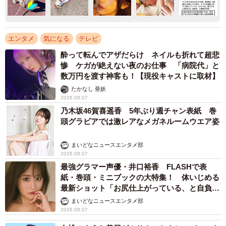
エンタメ
気になる
テレビ
酔って転んでアザだらけ ネイルも折れて超悲
惨 ケガが絶えない夜のお仕事 「病院代」と
数万円を渡す神客も！【現役キャストに取材】
たかなし 亜妖
2026.08.07
乃木坂46賀喜遥香 5年ぶり週チャン表紙 巻
頭グラビアでは激レアなメガネルームウエア姿
まいどなニュースエンタメ部
2026.08.07
最強グラマー声優・井口裕香 FLASHで表
紙・巻頭・ミニブックの大特集！ 体いじめる
最新ショット「お尻仕上がっている、と自負し
ています」「いくつになっても理想の身体でい
まいどなニュースエンタメ部
たい」
2026.08.07