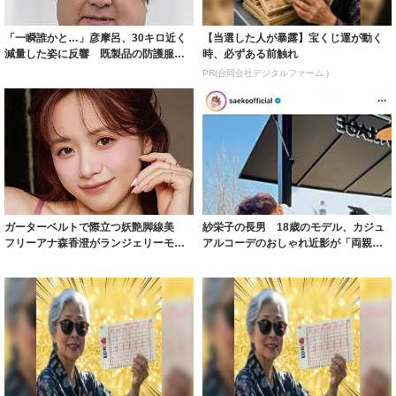
「一瞬誰かと…」彦摩呂、30キロ近く
【当選した人が暴露】宝くじ運が動く
減量した姿に反響 既製品の防護服が
時、必ずある前触れ
着られると...
PR(合同会社デジタルファーム )
ガーターベルトで際立つ妖艶脚線美
紗栄子の長男 18歳のモデル、カジュ
フリーアナ森香澄がランジェリーモデ
アルコーデのおしゃれ近影が「両親の
ルに ｢PE...
いいとこ取...