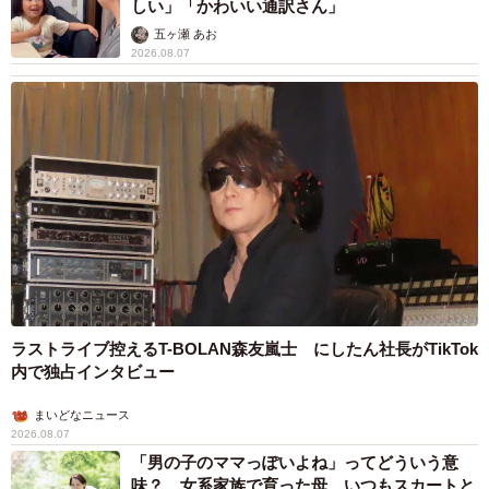
しい」「かわいい通訳さん」
五ヶ瀬 あお
2026.08.07
ラストライブ控えるT-BOLAN森友嵐士 にしたん社長がTikTok
内で独占インタビュー
まいどなニュース
2026.08.07
「男の子のママっぽいよね」ってどういう意
味？ 女系家族で育った母 いつもスカートと