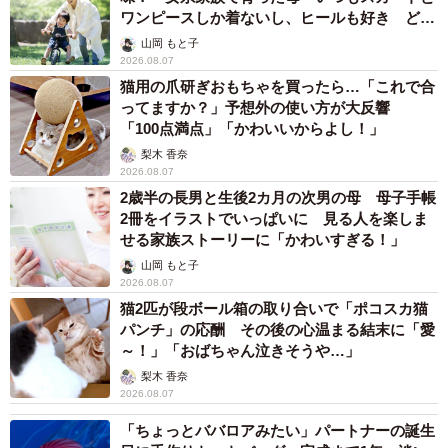
ワンピースしか着ないし、ヒールも好き どの
へんが…
山岡 もと子
2026.08.07
猫用の爪研ぎおもちゃを買ったら…「これで合
ってますか？」予想外の使い方が大反響
「100点満点」「かわいいからよし！」
梨木 香奈
2026.08.07
2歳半の長男と生後2カ月の次男の母 母子手帳
2冊をイラストでいっぱいに 見る人を楽しま
せる家族ストーリーに「かわいすぎる！」
山岡 もと子
2026.08.07
猫2匹が段ボール箱の取り合いで「ポコスカ猫
パンチ」の応酬 その後の心温まる結末に「愛
～！」「おばちゃん泣きそうや…」
梨木 香奈
2026.08.07
「ちょっとババロアみたい」パートナーの誕生