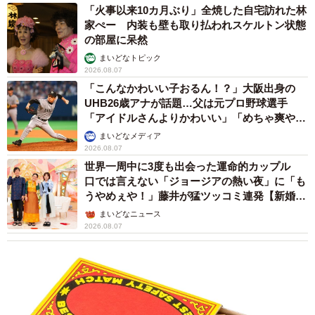
「火事以来10カ月ぶり」全焼した自宅訪れた林
家ぺー 内装も壁も取り払われスケルトン状態
の部屋に呆然
まいどなトピック
2026.08.07
「こんなかわいい子おるん！？」大阪出身の
UHB26歳アナが話題…父は元プロ野球選手
「アイドルさんよりかわいい」「めちゃ爽や
か」
まいどなメディア
2026.08.07
世界一周中に3度も出会った運命的カップル
口では言えない「ジョージアの熱い夜」に「も
うやめぇや！」藤井が猛ツッコミ連発【新婚さ
ん】
まいどなニュース
2026.08.07