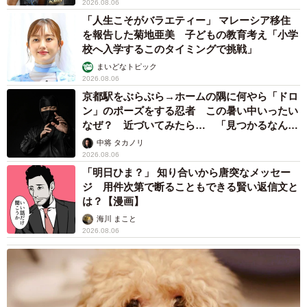
2026.08.06
「人生こそがバラエティー」 マレーシア移住
を報告した菊地亜美 子どもの教育考え「小学
校へ入学するこのタイミングで挑戦」
まいどなトピック
2026.08.06
京都駅をぶらぶら→ホームの隅に何やら「ドロ
ン」のポーズをする忍者 この暑い中いったい
なぜ？ 近づいてみたら… 「見つかるなんて
未熟」
中将 タカノリ
2026.08.06
「明日ひま？」 知り合いから唐突なメッセー
ジ 用件次第で断ることもできる賢い返信文と
は？【漫画】
海川 まこと
2026.08.06