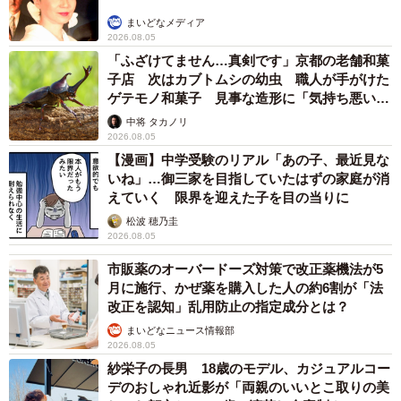
まいどなメディア
2026.08.05
「ふざけてません…真剣です」京都の老舗和菓
子店 次はカブトムシの幼虫 職人が手がけた
ゲテモノ和菓子 見事な造形に「気持ち悪いく
らいリアル」
中将 タカノリ
2026.08.05
【漫画】中学受験のリアル「あの子、最近見な
いね」…御三家を目指していたはずの家庭が消
えていく 限界を迎えた子を目の当りに
松波 穂乃圭
2026.08.05
市販薬のオーバードーズ対策で改正薬機法が5
月に施行、かぜ薬を購入した人の約6割が「法
改正を認知」乱用防止の指定成分とは？
まいどなニュース情報部
2026.08.05
紗栄子の長男 18歳のモデル、カジュアルコー
デのおしゃれ近影が「両親のいいとこ取りの美