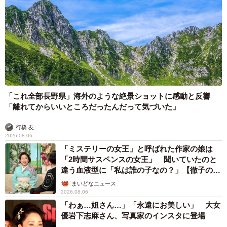
「これ全部長野県」海外のような絶景ショットに感動と反響
「離れてからいいところだったんだって気づいた」
行橋 友
2026.08.06
「ミステリーの女王」と呼ばれた作家の娘は
「2時間サスペンスの女王」 聞いていたのと
違う血液型に「私は誰の子なの？」【徹子の部
屋】
まいどなニュース
2026.08.06
「わぁ…姐さん…」「永遠にお美しい」 大女
優岩下志麻さん、写真家のインスタに登場