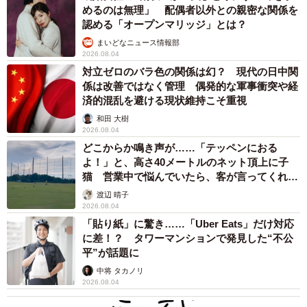
めるのは無理」 配偶者以外との親密な関係を
認める「オープンマリッジ」とは？
まいどなニュース情報部
2026.08.04
対立ゼロのバラ色の関係は幻？ 現代の日中関
係は改善ではなく管理 偶発的な軍事衝突や経
済的混乱を避ける現状維持こそ重視
和田 大樹
2026.08.04
どこからか鳴き声が……「テッペンにおる
よ！」と、高さ40メートルのネット頂上に子
猫 営業中で悩んでいたら、客が言ってくれた
のは？
渡辺 晴子
2026.08.04
「貼り紙」に驚き……「Uber Eats」だけ対応
に差！？ タワーマンションで発見した“不公
平”が話題に
中将 タカノリ
2026.08.04