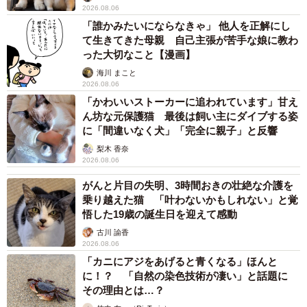
2026.08.06
「誰かみたいにならなきゃ」 他人を正解にし
て生きてきた母親 自己主張が苦手な娘に教わ
った大切なこと【漫画】
海川 まこと
2026.08.06
「かわいいストーカーに追われています」甘え
ん坊な元保護猫 最後は飼い主にダイブする姿
に「間違いなく犬」「完全に親子」と反響
梨木 香奈
2026.08.06
がんと片目の失明、3時間おきの壮絶な介護を
乗り越えた猫 「叶わないかもしれない」と覚
悟した19歳の誕生日を迎えて感動
古川 諭香
2026.08.06
「カニにアジをあげると青くなる」ほんと
に！？ 「自然の染色技術が凄い」と話題に
その理由とは…？