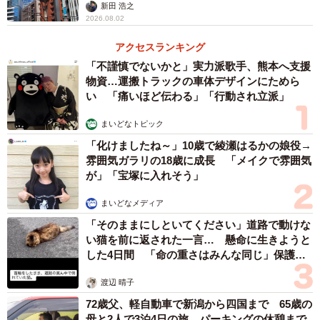
新田 浩之
2026.08.02
アクセスランキング
「不謹慎でないかと」実力派歌手、熊本へ支援
物資…運搬トラックの車体デザインにためら
い 「痛いほど伝わる」「行動され立派」
まいどなトピック
「化けましたね～」10歳で綾瀬はるかの娘役→
雰囲気ガラリの18歳に成長 「メイクで雰囲気
が」「宝塚に入れそう」
まいどなメディア
「そのままにしといてください」道路で動けな
い猫を前に返された一言… 懸命に生きようと
した4日間 「命の重さはみんな同じ」保護団
体代表の訴え
渡辺 晴子
72歳父、軽自動車で新潟から四国まで 65歳の
母と2人で3泊4日の旅 パーキングの休憩まで