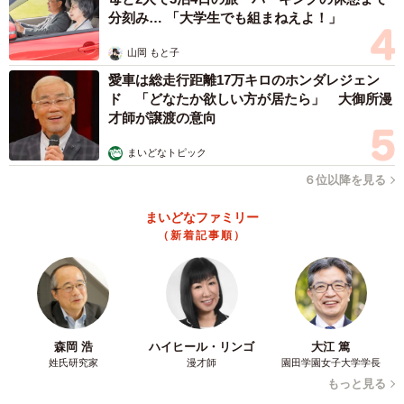
分刻み… 「大学生でも組まねえよ！」
山岡 もと子
愛車は総走行距離17万キロのホンダレジェン
ド 「どなたか欲しい方が居たら」 大御所漫
才師が譲渡の意向
まいどなトピック
６位以降を見る
まいどなファミリー
（新着記事順）
森岡 浩
ハイヒール・リンゴ
大江 篤
姓氏研究家
漫才師
園田学園女子大学学長
もっと見る