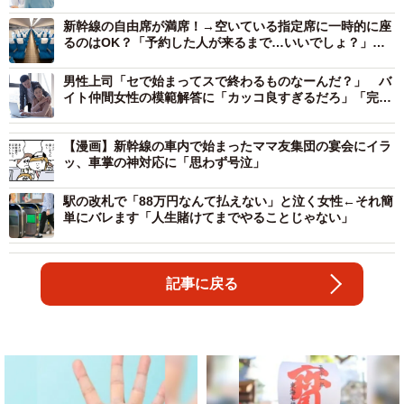
新幹線の自由席が満席！→空いている指定席に一時的に座
るのはOK？「予約した人が来るまで…いいでしょ？」
JRに聞いた
男性上司「セで始まってスで終わるものなーんだ？」 バ
イト仲間女性の模範解答に「カッコ良すぎるだろ」「完璧
な返し！」
【漫画】新幹線の車内で始まったママ友集団の宴会にイラ
ッ、車掌の神対応に「思わず号泣」
駅の改札で「88万円なんて払えない」と泣く女性←それ簡
単にバレます「人生賭けてまでやることじゃない」
記事に戻る