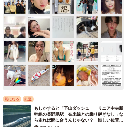
気になる
鉄道
もしかすると「下山ダッシュ」 リニア中央新
幹線の長野県駅 在来線との乗り継ぎなし→な
ら走れば間に合うんじゃない？ 惜しい位置関
係が反響