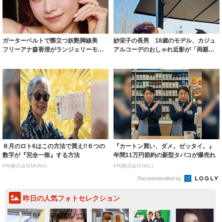
ガーターベルトで際立つ妖艶脚線美
紗栄子の長男 18歳のモデル、カジュ
フリーアナ森香澄がランジェリーモデ
アルコーデのおしゃれ近影が「両親の
ルに ｢PE...
いいとこ取...
８月のロト6はこの方法で買え!!６つの
『カートン買い、ダメ。ゼッタイ。』
数字が『完全一致』する方法
年間11万円節約の新型タバコが爆売れ
PR(株式会社MURA)
PR(株式会社HAL)
Recommended by
昨日の人気フォトセレクション