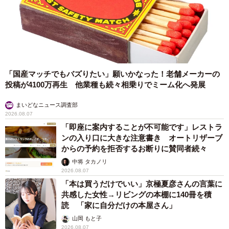
「国産マッチでもバズりたい」願いかなった！老舗メーカーの
投稿が4100万再生 他業種も続々相乗りでミーム化へ発展
まいどなニュース調査部
2026.08.07
「即座に案内することが不可能です」レストラ
ンの入り口に大きな注意書き オートリザーブ
からの予約を拒否するお断りに賛同者続々
中将 タカノリ
2026.08.07
「本は買うだけでいい」京極夏彦さんの言葉に
共感した女性→リビングの本棚に140冊を積
読 「家に自分だけの本屋さん」
山岡 もと子
2026.08.07