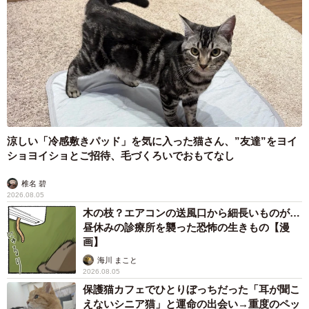
涼しい「冷感敷きパッド」を気に入った猫さん、”友達”をヨイ
ショヨイショとご招待、毛づくろいでおもてなし
椎名 碧
2026.08.05
木の枝？エアコンの送風口から細長いものが…
昼休みの診療所を襲った恐怖の生きもの【漫
画】
海川 まこと
2026.08.05
保護猫カフェでひとりぼっちだった「耳が聞こ
えないシニア猫」と運命の出会い→重度のペッ