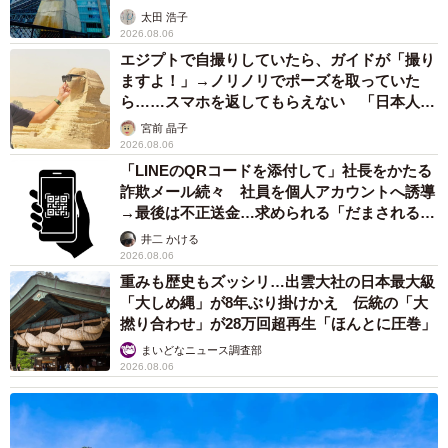
太田 浩子
2026.08.06
エジプトで自撮りしていたら、ガイドが「撮り
ますよ！」→ノリノリでポーズを取っていた
ら……スマホを返してもらえない 「日本人は
カモ代表かも」「私は6時間で3万円払った」
宮前 晶子
2026.08.06
「LINEのQRコードを添付して」社長をかたる
詐欺メール続々 社員を個人アカウントへ誘導
→最後は不正送金…求められる「だまされる前
提」の対策
井二 かける
2026.08.06
重みも歴史もズッシリ…出雲大社の日本最大級
「大しめ縄」が8年ぶり掛けかえ 伝統の「大
撚り合わせ」が28万回超再生「ほんとに圧巻」
まいどなニュース調査部
2026.08.06