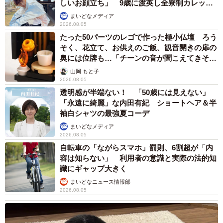
しいお顔立ち」 9歳に渡英し全寮制カレッジ
で学ぶ
まいどなメディア
2026.08.05
たった50パーツのレゴで作った極小仏壇 ろう
そく、花立て、お供えのご飯、観音開きの扉の
奥には位牌も…「チーンの音が聞こえてきそ
う」
山岡 もと子
2026.08.05
透明感が半端ない！ 「50歳には見えない」
「永遠に綺麗」な内田有紀 ショートヘア＆半
袖白シャツの最強夏コーデ
まいどなメディア
2026.08.05
自転車の「ながらスマホ」罰則、6割超が「内
容は知らない」 利用者の意識と実際の法的知
識にギャップ大きく
まいどなニュース情報部
2026.08.05