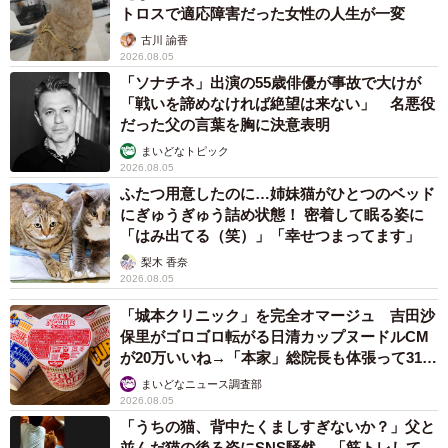
トロスで適応障害だった女性の人生が一変
古川 諭香
2026.08.05
「ソナチネ」出演の55歳俳優が事故で大けが
「戦いを諦めなければ絶望は来ない」 名悪役
だった父の言葉を胸に決意表明
まいどなトピック
2026.08.05
ふたつ用意したのに…姉妹猫がひとつのベッド
にぎゅうぎゅう詰め状態！ 密着して眠る姿に
「はみ出てる（笑）」「幸せつまってます」
梨木 香奈
2026.08.05
「城本クリニック」を完全オマージュ 吉田沙
保里がゴロゴロ転がる日清カップヌードルCM
が20万いいね→「本家」総院長も体張って31万
いいね
まいどなニュース調査部
2026.08.05
「うちの猫、背中たくましすぎないか？」父と
並んだ猫の後ろ姿にSNS騒然 「筋トレして