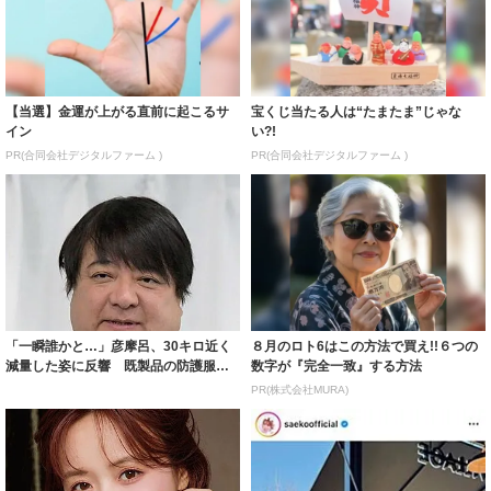
【当選】金運が上がる直前に起こるサ
宝くじ当たる人は“たまたま”じゃな
イン
い?!
PR(合同会社デジタルファーム )
PR(合同会社デジタルファーム )
「一瞬誰かと…」彦摩呂、30キロ近く
８月のロト6はこの方法で買え!!６つの
減量した姿に反響 既製品の防護服が
数字が『完全一致』する方法
着られると...
PR(株式会社MURA)