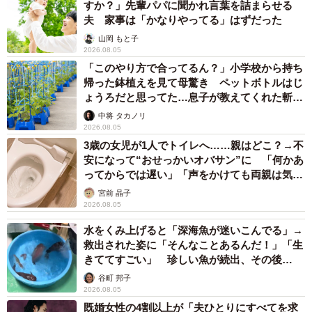
すか？」先輩パパに聞かれ言葉を詰まらせる
夫 家事は「かなりやってる」はずだった
山岡 もと子
2026.08.05
「このやり方で合ってるん？」小学校から持ち
帰った鉢植えを見て母驚き ペットボトルはじ
ょうろだと思ってた…息子が教えてくれた斬新
な水やりとは
中将 タカノリ
2026.08.05
3歳の女児が1人でトイレへ……親はどこ？→不
安になって“おせっかいオバサン”に 「何かあ
ってからでは遅い」「声をかけても両親は気づ
かぬまま」
宮前 晶子
2026.08.05
水をくみ上げると「深海魚が迷いこんでる」→
救出された姿に「そんなことあるんだ！」「生
きててすごい」 珍しい魚が続出、その後
は……
谷町 邦子
2026.08.05
既婚女性の4割以上が「夫ひとりにすべてを求