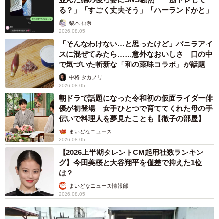
る？」「すごく丈夫そう」「ハーランドかと」
梨木 香奈
2026.08.05
「そんなわけない…と思ったけど」バニラアイ
スに混ぜてみたら……意外なおいしさ 口の中
で気づいた斬新な「和の薬味コラボ」が話題
中将 タカノリ
2026.08.05
朝ドラで話題になった令和初の仮面ライダー俳
優が初登場 女手ひとつで育ててくれた母の手
伝いで料理人を夢見たことも【徹子の部屋】
まいどなニュース
2026.08.05
【2026上半期タレントCM起用社数ランキン
グ】今田美桜と大谷翔平を僅差で抑えた1位
は？
まいどなニュース情報部
2026.08.05