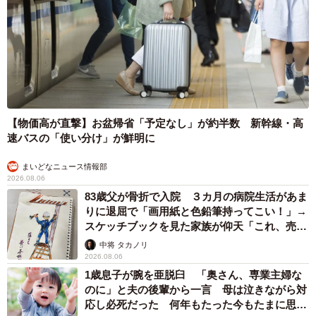
【物価高が直撃】お盆帰省「予定なし」が約半数 新幹線・高
速バスの「使い分け」が鮮明に
まいどなニュース情報部
2026.08.06
83歳父が骨折で入院 ３カ月の病院生活があま
りに退屈で「画用紙と色鉛筆持ってこい！」→
スケッチブックを見た家族が仰天「これ、売れ
ますよ…」
中将 タカノリ
2026.08.06
1歳息子が腕を亜脱臼 「奥さん、専業主婦な
のに」と夫の後輩から一言 母は泣きながら対
応し必死だった 何年もたった今もたまに思い