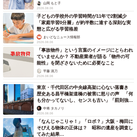
出し…
山岡 もと子
2026.08.06
子どもの学校外の学習時間が11年で2割減少
「家庭学習0分層」が約半数に達する深刻な実
態と広がる学習格差
まいどなニュース情報部
2026.08.06
「事故物件」という言葉のイメージにとらわれ
ていませんか？ 不動産業者が語る「物件の可
能性」を閉ざさないために必要なこと
平藤 清刀
2026.08.06
東京・千代田区の中央線高架に心ない落書き
歴史ある昌平橋架道橋の被害に怒りの声 「何
も分かってないし、センスも古い」「罰則強化
して」
中将 タカノリ
2026.08.06
「なんじゃこりゃ！」「ロボ？」大阪・梅田に
そびえる物体の正体は？ 昭和の遺産を調査し
てみた結果…