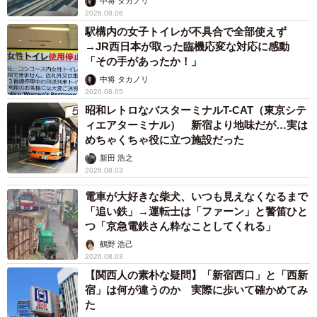
中将 タカノリ
2026.08.06
駅構内の女子トイレが不具合で全部使えず
→JR西日本が取った臨機応変な対応に感動
「その手があったか！」
中将 タカノリ
2026.08.05
昭和レトロなバスターミナルT-CAT（東京シテ
ィエアターミナル） 新宿より地味だが…実は
めちゃくちゃ役に立つ施設だった
新田 浩之
2026.08.03
電車が大好きな柴犬、いつも見えなくなるまで
「追い鉄」→運転士は「ファーン」と警笛ひと
つ「京急電鉄さん粋なことしてくれる」
鶴野 浩己
2026.08.03
【関西人の素朴な疑問】「新宿西口」と「西新
宿」は何が違うのか 実際に歩いて確かめてみ
た