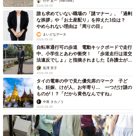
竹中 友一（RinToris）
2026.08.06
誰も求めていない職場の「謎マナー」、「過剰
な挨拶」や「お土産配り」を抑えた1位は？
やめられない理由は「周りの目」
まいどなデータ
2026.08.06
自転車通行可の歩道 電動キックボードで走行
中、小学生とあわや衝突！ 「歩道走行は道交
法違反でしょ」と指摘されました【弁護士が解
説】
長澤 芳子
2026.08.06
タイの電車の中で見た優先席のマーク 子ど
も、妊娠、けが人、お年寄り… 一つだけ謎の
ものが！？「だから黄色なんですね」
中将 タカノリ
2026.08.06