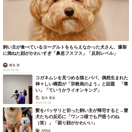
飼い主が食べているヨーグルトをもらえなかった犬さん、爆裂
に拗ねた顔がかわいすぎ「鼻息フスフス」「反則レベル」
椎名 碧
2026.08.06
コガネムシを見つめる猫とパパ、偶然生まれた
神々しい構図が「宗教画のよう」と話題 「尊
い」「ていうかライオンキング」
梨木 香奈
2026.08.06
髪をバッサリと切った飼い主が帰宅すると→愛
犬たちの反応に「ワンコ様でも戸惑うのね
（笑）」「困り顔がかわいい」
ANNA