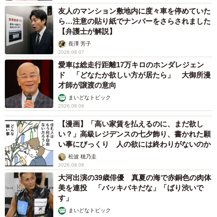
友人のマンション敷地内に度々車を停めていた
ら…注意の貼り紙でナンバーをさらされました
【弁護士が解説】
長澤 芳子
2026.08.07
愛車は総走行距離17万キロのホンダレジェン
ド 「どなたか欲しい方が居たら」 大御所漫
才師が譲渡の意向
まいどなトピック
2026.08.06
【漫画】「高い家賃を払えるのに、まだ欲し
い？」高級レジデンスの七夕飾り、書かれた願
い事にびっくり 人の欲には終わりがないのか
松波 穂乃圭
2026.08.06
大河出演の39歳俳優 真夏の海で赤銅色の肉体
美を連投 「バッキバキだな」「ばり渋いで
す」
まいどなトピック