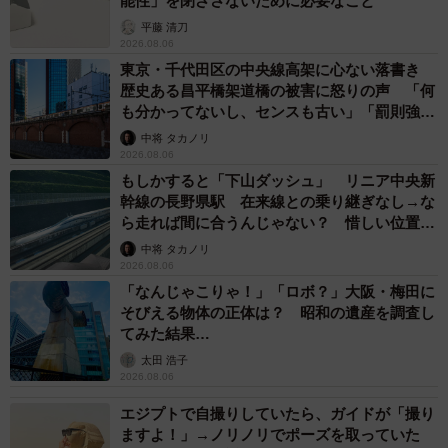
能性」を閉ざさないために必要なこと
平藤 清刀
2026.08.06
東京・千代田区の中央線高架に心ない落書き
歴史ある昌平橋架道橋の被害に怒りの声 「何
も分かってないし、センスも古い」「罰則強化
して」
中将 タカノリ
2026.08.06
もしかすると「下山ダッシュ」 リニア中央新
幹線の長野県駅 在来線との乗り継ぎなし→な
ら走れば間に合うんじゃない？ 惜しい位置関
係が反響
中将 タカノリ
2026.08.06
「なんじゃこりゃ！」「ロボ？」大阪・梅田に
そびえる物体の正体は？ 昭和の遺産を調査し
てみた結果…
太田 浩子
2026.08.06
エジプトで自撮りしていたら、ガイドが「撮り
ますよ！」→ノリノリでポーズを取っていた