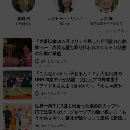
森岡 浩
ハイヒール・リンゴ
大江 篤
姓氏研究家
漫才師
園田学園女子大学学長
もっと見る
「火事以来10カ月ぶり」全焼した自宅訪れた林
家ぺー 内装も壁も取り払われスケルトン状態
の部屋に呆然
まいどなトピック
2026.08.07
「こんなかわいい子おるん！？」大阪出身の
UHB26歳アナが話題…父は元プロ野球選手
「アイドルさんよりかわいい」「めちゃ爽や
か」
まいどなメディア
2026.08.07
世界一周中に3度も出会った運命的カップル
口では言えない「ジョージアの熱い夜」に「も
うやめぇや！」藤井が猛ツッコミ連発【新婚さ
ん】
まいどなニュース