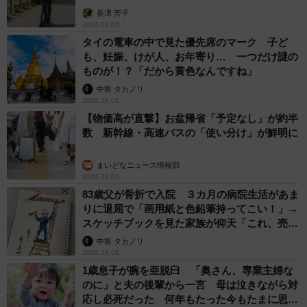
説】
長澤 芳子
2026.08.06
タイの電車の中で見た優先席のマーク 子ど
も、妊娠、けが人、お年寄り… 一つだけ謎の
ものが！？「だから黄色なんですね」
中将 タカノリ
2026.08.06
【物価高が直撃】お盆帰省「予定なし」が約半
数 新幹線・高速バスの「使い分け」が鮮明に
まいどなニュース情報部
2026.08.06
83歳父が骨折で入院 ３カ月の病院生活があま
りに退屈で「画用紙と色鉛筆持ってこい！」→
スケッチブックを見た家族が仰天「これ、売れ
ますよ…」
中将 タカノリ
2026.08.06
1歳息子が腕を亜脱臼 「奥さん、専業主婦な
のに」と夫の後輩から一言 母は泣きながら対
応し必死だった 何年もたった今もたまに思い