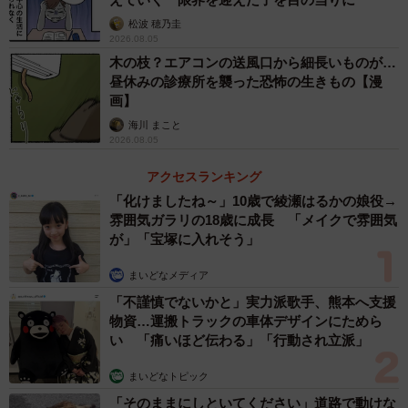
松波 穂乃圭
2026.08.05
木の枝？エアコンの送風口から細長いものが…
昼休みの診療所を襲った恐怖の生きもの【漫
画】
海川 まこと
2026.08.05
アクセスランキング
「化けましたね～」10歳で綾瀬はるかの娘役→
雰囲気ガラリの18歳に成長 「メイクで雰囲気
が」「宝塚に入れそう」
まいどなメディア
「不謹慎でないかと」実力派歌手、熊本へ支援
物資…運搬トラックの車体デザインにためら
い 「痛いほど伝わる」「行動され立派」
まいどなトピック
「そのままにしといてください」道路で動けな