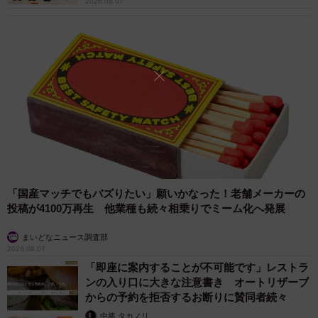
2026.08.07
「国産マッチでもバズりたい」願いかなった！老舗メーカーの
投稿が4100万再生 他業種も続々相乗りでミーム化へ発展
まいどなニュース調査部
2026.08.07
「即座に案内することが不可能です」レストラ
ンの入り口に大きな注意書き オートリザーブ
からの予約を拒否するお断りに賛同者続々
中将 タカノリ