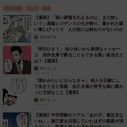
BUZZ漫画
マンガ
鉄道
【漫画】「高い家賃を払えるのに、まだ欲し
い？」高級レジデンスの七夕飾り、書かれた願
い事にびっくり 人の欲には終わりがないのか
松波 穂乃圭
2026.08.06
「明日ひま？」 知り合いから唐突なメッセー
ジ 用件次第で断ることもできる賢い返信文と
は？【漫画】
海川 まこと
2026.08.06
「誰かみたいにならなきゃ」 他人を正解にし
て生きてきた母親 自己主張が苦手な娘に教わ
った大切なこと【漫画】
4/4
海川 まこと
2026.08.06
この漫画の記事を見る
【漫画】中学受験のリアル「あの子、最近見な
→
https://maidonanews.jp/article/12793961
いね」…御三家を目指していたはずの家庭が消
えていく 限界を迎えた子を目の当りに