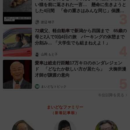
い猫を前に返された一言… 懸命に生きようと
した4日間 「命の重さはみんな同じ」保護団
体代表の訴え
渡辺 晴子
72歳父、軽自動車で新潟から四国まで 65歳の
母と2人で3泊4日の旅 パーキングの休憩まで
分刻み… 「大学生でも組まねえよ！」
山岡 もと子
愛車は総走行距離17万キロのホンダレジェン
ド 「どなたか欲しい方が居たら」 大御所漫
才師が譲渡の意向
まいどなトピック
６位以降を見る
まいどなファミリー
（新着記事順）