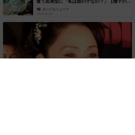
違う血液型に「私は誰の子なの？」【徹子の部
屋】
まいどなニュース
2026.08.06
「わぁ…姐さん…」「永遠にお美しい」 大女優岩下志麻さ
ん、写真家のインスタに登場
まいどなメディア
2026.08.05
「ふざけてません…真剣です」京都の老舗和菓
子店 次はカブトムシの幼虫 職人が手がけた