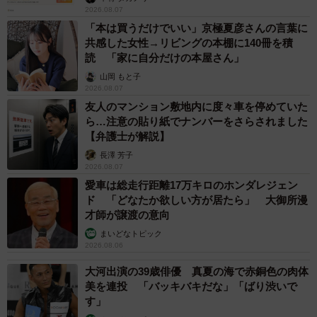
2026.08.07
「本は買うだけでいい」京極夏彦さんの言葉に
共感した女性→リビングの本棚に140冊を積
読 「家に自分だけの本屋さん」
山岡 もと子
2026.08.07
友人のマンション敷地内に度々車を停めていた
ら…注意の貼り紙でナンバーをさらされました
【弁護士が解説】
長澤 芳子
2026.08.07
愛車は総走行距離17万キロのホンダレジェン
ド 「どなたか欲しい方が居たら」 大御所漫
才師が譲渡の意向
まいどなトピック
2026.08.06
大河出演の39歳俳優 真夏の海で赤銅色の肉体
美を連投 「バッキバキだな」「ばり渋いで
す」