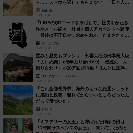
ら……スマホを返してもらえない 「日本人は
カモ代表かも」「私は6時間で3万円払った」
宮前 晶子
2026.08.06
「LINEのQRコードを添付して」社長をかたる
詐欺メール続々 社員を個人アカウントへ誘導
→最後は不正送金…求められる「だまされる前
提」の対策
井二 かける
2026.08.06
重みも歴史もズッシリ…出雲大社の日本最大級
「大しめ縄」が8年ぶり掛けかえ 伝統の「大
撚り合わせ」が28万回超再生「ほんとに圧巻」
まいどなニュース調査部
2026.08.06
「これ全部長野県」海外のような絶景ショット
に感動と反響「離れてからいいところだったん
だって気づいた」
行橋 友
2026.08.06
「ミステリーの女王」と呼ばれた作家の娘は
「2時間サスペンスの女王」 聞いていたのと