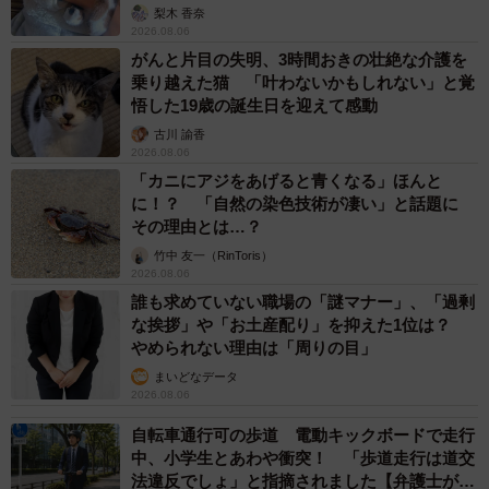
梨木 香奈
2026.08.06
がんと片目の失明、3時間おきの壮絶な介護を
乗り越えた猫 「叶わないかもしれない」と覚
悟した19歳の誕生日を迎えて感動
古川 諭香
2026.08.06
「カニにアジをあげると青くなる」ほんと
に！？ 「自然の染色技術が凄い」と話題に
その理由とは…？
竹中 友一（RinToris）
2026.08.06
誰も求めていない職場の「謎マナー」、「過剰
な挨拶」や「お土産配り」を抑えた1位は？
やめられない理由は「周りの目」
まいどなデータ
2026.08.06
自転車通行可の歩道 電動キックボードで走行
中、小学生とあわや衝突！ 「歩道走行は道交
法違反でしょ」と指摘されました【弁護士が解