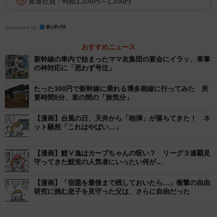
派遣社員：時給1,100円～1,200円
Sponsored by
2/4
おすすめニュース
新幹線の車内で始まったママ友集団の宴会にイラッ、車掌
の神対応に「思わず号泣」
たった300円で新幹線に乗れる博多南線に行ってみた 所
要時間8分、束の間の「旅気分」
【漫画】台風の日、天井から「砲弾」が落ちてきた！ ネ
ット騒然「これはやばい…」
【漫画】鯉Ｖ逸はカープちゃんの呪い？ リーグ３連覇見
守ってきた鯉党の人気者にいったい何が…
【漫画】「宿題を最後まで残しておいたら…」衝撃の自由
研究に挑む息子を見守った父は、さらに自由だった
3/4