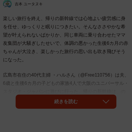
吉本 ユータヌキ
楽しい旅行を終え、帰りの新幹線では心地よい疲労感に身
を任せ、ゆっくりと眠りにつきたい。そんなささやかな希
望が叶えられないばかりか、同じ車両に乗り合わせたママ
友集団が大騒ぎしたせいで、体調の悪かった生後6カ月の赤
ちゃんが大泣き、楽しかった旅行の思い出も吹き飛びそう
になった。
広島市在住の40代主婦 ・ハルさん（@Free110756）は夫、
6歳と生後6カ月の子どもの家族4人で大阪のユニバーサル・
スタジオ・ジャパンに遊びに行った。帰りの新幹線は、の
んびり帰ろうと新大阪〜広島間「こだま」を予約してい
続きを読む
た。ところが、ママ友集団によるとんだ車内宴会に巻き込
まれてしまった。ここで救いの手を差し伸べたのが1人の車
掌だった。別の車両を案内したことに加えて、手書きメモ