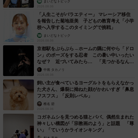
まいどなトピック
2026.08.06
「人生こそがバラエティー」 マレーシア移住
を報告した菊地亜美 子どもの教育考え「小学
校へ入学するこのタイミングで挑戦」
まいどなトピック
2026.08.06
京都駅をぶらぶら→ホームの隅に何やら「ドロ
ン」のポーズをする忍者 この暑い中いったい
なぜ？ 近づいてみたら… 「見つかるなんて
未熟」
中将 タカノリ
2026.08.06
飼い主が食べているヨーグルトをもらえなかっ
た犬さん、爆裂に拗ねた顔がかわいすぎ「鼻息
フスフス」「反則レベル」
椎名 碧
2026.08.06
コガネムシを見つめる猫とパパ、偶然生まれた
神々しい構図が「宗教画のよう」と話題 「尊
い」「ていうかライオンキング」
梨木 香奈