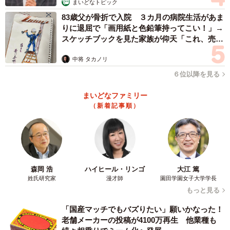
まいどなトピック
83歳父が骨折で入院 ３カ月の病院生活があま
そのうえで、住居・車の防犯のポイントとして、「犯罪者
りに退屈で「画用紙と色鉛筆持ってこい！」→
が嫌がる4原則（音・光・時間・人の目）で対策することで
スケッチブックを見た家族が仰天「これ、売れ
ますよ…」
す。AIやIoTを使用した防犯カメラなどで、侵入者に対して
中将 タカノリ
即時にアクションすることが今後の防犯対策には有効で
６位以降を見る
す」とコメントしています。
まいどなファミリー
（新着記事順）
森岡 浩
ハイヒール・リンゴ
大江 篤
姓氏研究家
漫才師
園田学園女子大学学長
もっと見る
「国産マッチでもバズりたい」願いかなった！
老舗メーカーの投稿が4100万再生 他業種も