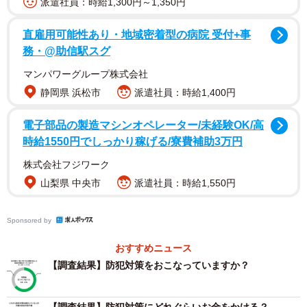
派遣社員：時給1,300円～1,350円
直雇用可能性あり・地域密着型の病院 受付+事
務・@助信駅スグ
2/4
マンパワーグループ株式会社
住宅侵入のリスクがある住宅の特徴に当てはまる家庭（提供画像）
静岡県 浜松市
派遣社員：時給1,400円
調査の結果、以下の住宅侵入リスクがある住宅の特徴10項
電子部品の製造マシンオペレーター/未経験OK/高
目のうち、いずれかに当てはまる家庭は全体の75.6％とな
時給1550円でしっかり稼げる/寮費補助3万円
りました。
株式会社フジワーク
山梨県 中央市
派遣社員：時給1,550円
▽自宅の植木／枯れ木の手入れがされていない
▽玄関先が掃除されていない
Sponsored by
▽ポストにチラシなどが溜まりがち
▽夜の時間帯に自宅周辺が薄暗く人目につきづらい
おすすめニュース
▽自宅の敷地内で周囲から死角になる場所がある
【調査結果】防犯対策をおこなっていますか？
▽コンビニなど5分以内の外出やゴミ出しなどの際に鍵を閉
めないことがある