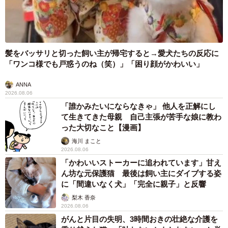
髪をバッサリと切った飼い主が帰宅すると→愛犬たちの反応に
「ワンコ様でも戸惑うのね（笑）」「困り顔がかわいい」
ANNA
2026.08.06
「誰かみたいにならなきゃ」 他人を正解にし
て生きてきた母親 自己主張が苦手な娘に教わ
った大切なこと【漫画】
海川 まこと
2026.08.06
「かわいいストーカーに追われています」甘え
ん坊な元保護猫 最後は飼い主にダイブする姿
に「間違いなく犬」「完全に親子」と反響
梨木 香奈
2026.08.06
がんと片目の失明、3時間おきの壮絶な介護を