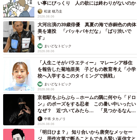
い事にびっくり 人の欲には終わりがないのか
松波 穂乃圭
2026.08.06
大河出演の39歳俳優 真夏の海で赤銅色の肉体
美を連投 「バッキバキだな」「ばり渋いで
す」
まいどなトピック
2026.08.06
「人生こそがバラエティー」 マレーシア移住
を報告した菊地亜美 子どもの教育考え「小学
校へ入学するこのタイミングで挑戦」
まいどなトピック
2026.08.06
京都駅をぶらぶら→ホームの隅に何やら「ドロ
ン」のポーズをする忍者 この暑い中いったい
なぜ？ 近づいてみたら… 「見つかるなんて
未熟」
中将 タカノリ
2026.08.06
「明日ひま？」 知り合いから唐突なメッセー
ジ 用件次第で断ることもできる賢い返信文と