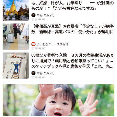
も、妊娠、けが人、お年寄り… 一つだけ謎の
ものが！？「だから黄色なんですね」
中将 タカノリ
2026.08.06
【物価高が直撃】お盆帰省「予定なし」が約半
数 新幹線・高速バスの「使い分け」が鮮明に
まいどなニュース情報部
2026.08.06
83歳父が骨折で入院 ３カ月の病院生活があま
りに退屈で「画用紙と色鉛筆持ってこい！」→
スケッチブックを見た家族が仰天「これ、売れ
ますよ…」
中将 タカノリ
2026.08.06