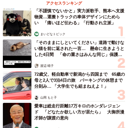
アクセスランキング
「不謹慎でないかと」実力派歌手、熊本へ支援
物資…運搬トラックの車体デザインにためら
い 「痛いほど伝わる」「行動され立派」
4/4
まいどなトピック
防犯対策予算について（提供画像）
「そのままにしといてください」道路で動けな
ちなみに、現在、防犯対策をしている人の費用の平均は月
い猫を前に返された一言… 懸命に生きようと
した4日間 「命の重さはみんな同じ」保護団
額「3833円」。一方、「今後、防犯対策を検討する」と答
体代表の訴え
えた440人に「月額の予算」を尋ねたところ、71.6％が
渡辺 晴子
「2000円以下」と回答しており、防犯対策においては、有
72歳父、軽自動車で新潟から四国まで 65歳の
効性や機能性だけでなくコストパフォーマンスも求められ
母と2人で3泊4日の旅 パーキングの休憩まで
分刻み… 「大学生でも組まねえよ！」
ていることがうかがえる結果となりました。
山岡 もと子
このような調査結果を踏まえて防犯アドバイザー、犯罪予
愛車は総走行距離17万キロのホンダレジェン
知アナリストの京師美佳氏は「日本人の危機意識の薄さが
ド 「どなたか欲しい方が居たら」 大御所漫
才師が譲渡の意向
出ております。多くは『自分は大丈夫だろう』という気持
ちから対策の実行につながっていません」と指摘。