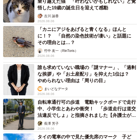
乗り越えた猫 「叶わないかもしれない」と覚
悟した19歳の誕生日を迎えて感動
古川 諭香
2026.08.06
「カニにアジをあげると青くなる」ほんと
に！？ 「自然の染色技術が凄い」と話題に
その理由とは…？
竹中 友一（RinToris）
2026.08.06
誰も求めていない職場の「謎マナー」、「過剰
な挨拶」や「お土産配り」を抑えた1位は？
やめられない理由は「周りの目」
まいどなデータ
2026.08.06
自転車通行可の歩道 電動キックボードで走行
中、小学生とあわや衝突！ 「歩道走行は道交
法違反でしょ」と指摘されました【弁護士が解
説】
長澤 芳子
2026.08.06
タイの電車の中で見た優先席のマーク 子ど