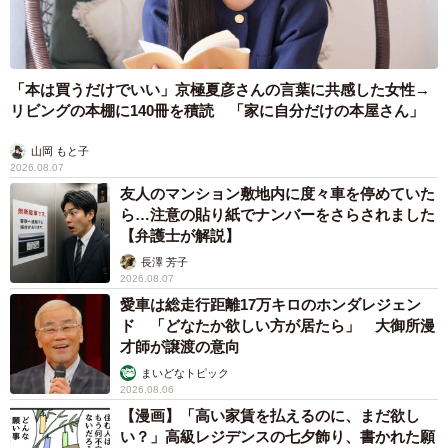
「本は買うだけでいい」京極夏彦さんの言葉に共感した女性→
リビングの本棚に140冊を積読 「家に自分だけの本屋さん」
山岡 もと子
2026.08.07
友人のマンション敷地内に度々車を停めていた
ら…注意の貼り紙でナンバーをさらされました
【弁護士が解説】
長澤 芳子
2026.08.07
愛車は総走行距離17万キロのホンダレジェン
ド 「どなたか欲しい方が居たら」 大御所漫
才師が譲渡の意向
まいどなトピック
2026.08.06
【漫画】「高い家賃を払えるのに、まだ欲し
い？」高級レジデンスの七夕飾り、書かれた願