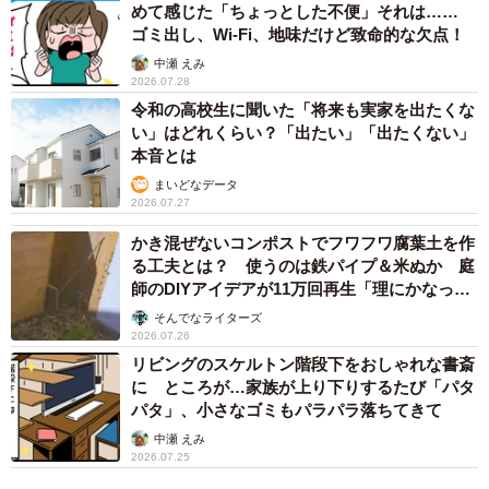
めて感じた「ちょっとした不便」それは……
ゴミ出し、Wi-Fi、地味だけど致命的な欠点！
3/4
中瀬 えみ
2026.07.28
防犯対策を行っていない割合（提供画像）
令和の高校生に聞いた「将来も実家を出たくな
い」はどれくらい？「出たい」「出たくない」
一方、住宅侵入のリスクがある住宅の特徴に当てはまる378
本音とは
人のうち、「防犯対策を行っている」と答えた人は35.4％
まいどなデータ
2026.07.27
だったのに対して、「防犯対策を行っていない」と答えた
かき混ぜないコンポストでフワフワ腐葉土を作
人は64.6％となり、多くの人が無意識のうちに、住宅に侵
る工夫とは？ 使うのは鉄パイプ＆米ぬか 庭
入されやすい状況を作り出していることがわかりました。
師のDIYアイデアが11万回再生「理にかなった
手法」
そんでなライターズ
2026.07.26
リビングのスケルトン階段下をおしゃれな書斎
に ところが…家族が上り下りするたび「パタ
パタ」、小さなゴミもパラパラ落ちてきて
中瀬 えみ
2026.07.25