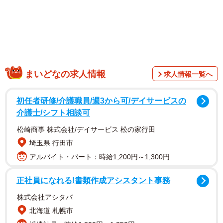
まいどなの求人情報
求人情報一覧へ
調査は、持ち家戸建てを所有しており、同居する子どもが
いる全国の30～49歳の男女500人を対象として、2024年8月
初任者研修/介護職員/週3から可/デイサービスの
にインターネットで実施されました。
介護士/シフト相談可
松崎商事 株式会社/デイサービス 松の家行田
埼玉県 行田市
アルバイト・パート：時給1,200円～1,300円
正社員になれる!書類作成アシスタント事務
株式会社アシタバ
北海道 札幌市