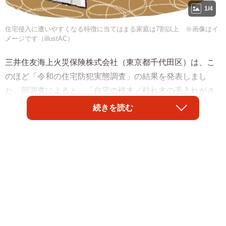
1/4
住宅侵入に遭いやすくなる特徴に当てはまる家庭は7割以上 ※画像はイ
メージです（illustAC）
三井住友海上火災保険株式会社（東京都千代田区）は、こ
のほど「令和の住宅防犯実態調査」の結果を発表しまし
た。同調査によると、「自宅の植木／枯れ木の手入れがさ
れていない」「玄関先が掃除されていない」など、住宅侵
続きを読む
入に遭いやすくなる特徴に当てはまる家庭は7割以上である
ことがわかりました。また、そのうちの6割超が「防犯対策
を行っていない」と回答したそうです。