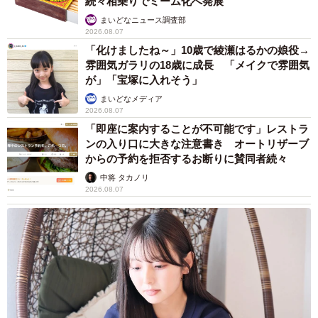
続々相乗りでミーム化へ発展
まいどなニュース調査部
2026.08.07
「化けましたね～」10歳で綾瀬はるかの娘役→
雰囲気ガラリの18歳に成長 「メイクで雰囲気
が」「宝塚に入れそう」
まいどなメディア
2026.08.07
「即座に案内することが不可能です」レストラ
ンの入り口に大きな注意書き オートリザーブ
からの予約を拒否するお断りに賛同者続々
中将 タカノリ
2026.08.07