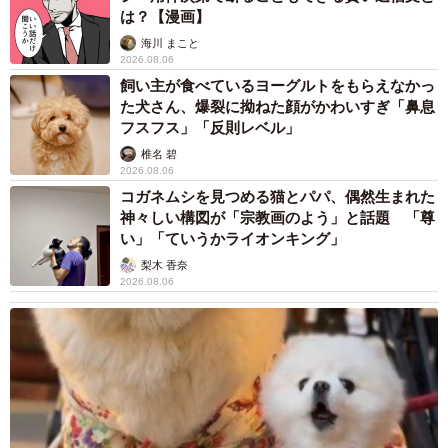
は？【漫画】
海川 まこと
2026.08.06
飼い主が食べているヨーグルトをもらえなかっ
た犬さん、爆裂に拗ねた顔がかわいすぎ「鼻息
フスフス」「反則レベル」
椎名 碧
2026.08.06
コガネムシを見つめる猫とパパ、偶然生まれた
神々しい構図が「宗教画のよう」と話題 「尊
い」「ていうかライオンキング」
梨木 香奈
2026.08.06