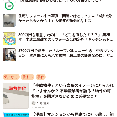
【調査結果】防犯対策にどれぐらいお金をかける？
▽置き配を夜まで放置していることがある
▽外に干した洗濯物を仕事などで夜遅くまで取り込まない
住宅リフォーム中の写真「間違いはどこ？」→「5秒で分
ことがある
かったら天才かも！」大爆笑の致命的なミス
▽自宅にいる際に玄関や窓の鍵を開けたままにすることが
800万円も用意したのに…「どこを直したの？？」 築25
ある（夏場や換気の際に開放している場合は除く）
年・木造二階建てのリフォームは想定外「キッチンもトイ
▽リモートワーク中に玄関や窓の鍵を開けたままにするこ
レも新しくできなかった」
とがある（夏場や換気の際に開放している場合は除く）
3700万円で即決した「ルーフバルコニー付き」中古マンシ
ョン 空き巣に入られて驚愕「最上階の部屋なのに、どう
して…」
気になる
住まい
事件
「事故物件」という言葉のイメージにとらわれ
ていませんか？ 不動産業者が語る「物件の可
能性」を閉ざさないために必要なこと
平藤 清刀
2026.08.06
【漫画】マンションから戸建てに引っ越し、初