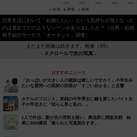
日常生活において「結婚したい」という気持ちが強くなった
のは直近でどのようなシーンがありましたか？（出典：結婚
相手紹介サービス「オーネット」調査）
まだまだ画像は続きます。画像（3/5）
↓ スクロールで次の写真 ↓
おすすめニュース
「おっぱいが大きい人の聴診は嬉しいですか？」小学生み
たいな質問への医師の回答が「すごい分かる」と反響
ホテルのフロント、笑顔の中年男女に鍵を渡したバイト女
子が半泣きに「知らん男と私の…」
1人で外泊…妻が夫の浮気を疑い、興信所に調査依頼 結
果にSNS爆笑「撮られた写真面白すぎ」