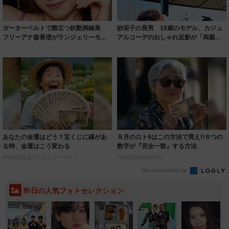
ガーターベルトで際立つ妖艶脚線美
紗栄子の長男 18歳のモデル、カジュ
フリーアナ森香澄がランジェリーモデ
アルコーデのおしゃれ近影が「両親の
ルに ｢PE...
いいとこ取...
あなたの金運はどう？宝くじに縁があ
８月のロト6はこの方法で買え!!６つの
る時、金運はこう変わる
数字が『完全一致』する方法
PR(合同会社デジタルファーム )
PR(株式会社MURA)
Recommended by
昨日の人気フォトセレクション