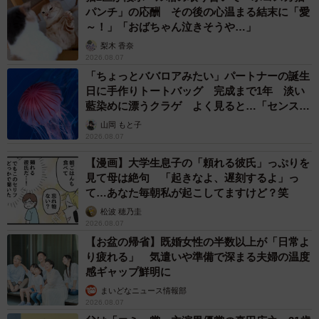
パンチ」の応酬 その後の心温まる結末に「愛
～！」「おばちゃん泣きそうや…」
梨木 香奈
2026.08.07
「ちょっとババロアみたい」パートナーの誕生
日に手作りトートバッグ 完成まで1年 淡い
藍染めに漂うクラゲ よく見ると…「センスす
ごい」
山岡 もと子
2026.08.07
【漫画】大学生息子の「頼れる彼氏」っぷりを
見て母は絶句 「起きなよ、遅刻するよ」っ
て…あなた毎朝私が起こしてますけど？笑
松波 穂乃圭
2026.08.07
【お盆の帰省】既婚女性の半数以上が「日常よ
り疲れる」 気遣いや準備で深まる夫婦の温度
感ギャップ鮮明に
まいどなニュース情報部
2026.08.07