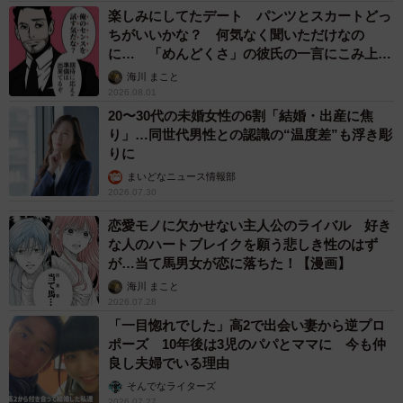
楽しみにしてたデート パンツとスカートどっ
ちがいいかな？ 何気なく聞いただけなの
に… 「めんどくさ」の彼氏の一言にこみ上げ
る寂しさ【漫画】
海川 まこと
2026.08.01
20〜30代の未婚女性の6割「結婚・出産に焦
り」…同世代男性との認識の“温度差”も浮き彫
りに
まいどなニュース情報部
2026.07.30
恋愛モノに欠かせない主人公のライバル 好き
な人のハートブレイクを願う悲しき性のはず
が…当て馬男女が恋に落ちた！【漫画】
海川 まこと
2026.07.28
「一目惚れでした」高2で出会い妻から逆プロ
ポーズ 10年後は3児のパパとママに 今も仲
良し夫婦でいる理由
そんでなライターズ
2026.07.27