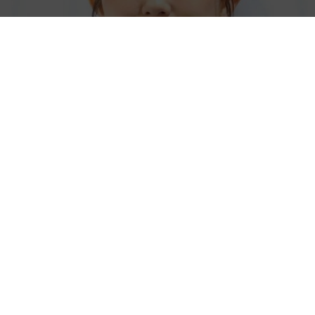
「人生こそがバラエティー」 マレーシア移住を報告した菊地亜
美 子どもの教育考え「小学校へ入学するこのタイミングで挑
戦」
まいどなトピック
2026.08.06
京都駅をぶらぶら→ホームの隅に何やら「ドロ
ン」のポーズをする忍者 この暑い中いったい
なぜ？ 近づいてみたら… 「見つかるなんて
未熟」
中将 タカノリ
2026.08.06
「明日ひま？」 知り合いから唐突なメッセー
ジ 用件次第で断ることもできる賢い返信文と
は？【漫画】
海川 まこと
2026.08.06