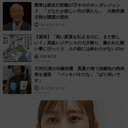
愛車は総走行距離17万キロのホンダレジェン
ド 「どなたか欲しい方が居たら」 大御所漫
才師が譲渡の意向
まいどなトピック
2026.08.06
【漫画】「高い家賃を払えるのに、まだ欲し
い？」高級レジデンスの七夕飾り、書かれた願
い事にびっくり 人の欲には終わりがないのか
松波 穂乃圭
2026.08.06
大河出演の39歳俳優 真夏の海で赤銅色の肉体
美を連投 「バッキバキだな」「ばり渋いで
す」
まいどなトピック
2026.08.06