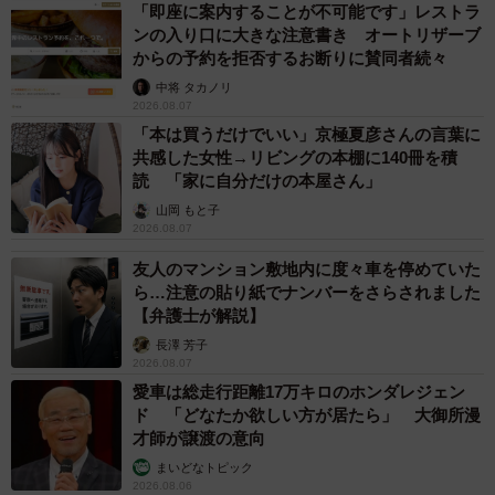
「即座に案内することが不可能です」レストラ
ンの入り口に大きな注意書き オートリザーブ
からの予約を拒否するお断りに賛同者続々
中将 タカノリ
2026.08.07
「本は買うだけでいい」京極夏彦さんの言葉に
共感した女性→リビングの本棚に140冊を積
読 「家に自分だけの本屋さん」
山岡 もと子
2026.08.07
友人のマンション敷地内に度々車を停めていた
ら…注意の貼り紙でナンバーをさらされました
【弁護士が解説】
長澤 芳子
2026.08.07
愛車は総走行距離17万キロのホンダレジェン
ド 「どなたか欲しい方が居たら」 大御所漫
才師が譲渡の意向
まいどなトピック
2026.08.06