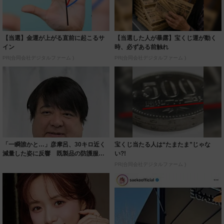
【当選】金運が上がる直前に起こるサ
【当選した人が暴露】宝くじ運が動く
イン
時、必ずある前触れ
PR(合同会社デジタルファーム )
PR(合同会社デジタルファーム )
「一瞬誰かと…」彦摩呂、30キロ近く
宝くじ当たる人は“たまたま”じゃな
減量した姿に反響 既製品の防護服が
い?!
着られると...
PR(合同会社デジタルファーム )