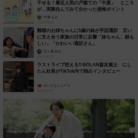
干せる！最近人気の戸建ての「中庭」 ところ
が…実際住んでみて分かった後悔ポイント
中瀬 えみ
2026.08.07
難聴のお姉ちゃんに5歳の妹が手話通訳 互い
に支え合う家族の日常に反響「妹ちゃん、頼も
しい」「かわいい通訳さん」
五ヶ瀬 あお
2026.08.07
ラストライブ控えるT-BOLAN森友嵐士 にし
たん社長がTikTok内で独占インタビュー
まいどなニュース
2026.08.07