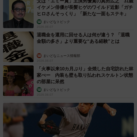
父は「エミー賞」主演男優賞の真田広之 31歳
イケメン俳優が長髪ヒゲのワイルド近影「ガチ
ヒロさんそっくり」「新たな一面もステキ」
まいどなトピック
2026.08.07
退職金を運用に回せる人は何が違う？ 「退職
金額の多さ」より重要な“ある経験”とは
まいどなニュース情報部
2026.08.07
「火事以来10カ月ぶり」全焼した自宅訪れた林
家ぺー 内装も壁も取り払われスケルトン状態
の部屋に呆然
まいどなトピック
2026.08.07