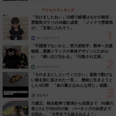
アクセスランキング
「化けましたね～」10歳で綾瀬はるかの娘役→
雰囲気ガラリの18歳に成長 「メイクで雰囲気
が」「宝塚に入れそう」
まいどなメディア
「不謹慎でないかと」実力派歌手、熊本へ支援
物資…運搬トラックの車体デザインにためら
い 「痛いほど伝わる」「行動され立派」
まいどなトピック
「そのままにしといてください」道路で動けな
い猫を前に返された一言… 懸命に生きようと
した4日間 「命の重さはみんな同じ」保護団
体代表の訴え
渡辺 晴子
72歳父、軽自動車で新潟から四国まで 65歳の
母と2人で3泊4日の旅 パーキングの休憩まで
分刻み… 「大学生でも組まねえよ！」