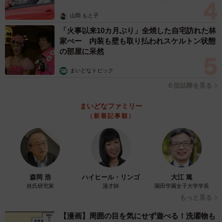
山岡 もと子
「火事以来10カ月ぶり」全焼した自宅訪れた林
家ぺー 内装も壁も取り払われスケルトン状態
の部屋に呆然
まいどなトピック
６位以降を見る
まいどなファミリー
（新着記事順）
森岡 浩
ハイヒール・リンゴ
大江 篤
姓氏研究家
漫才師
園田学園女子大学学長
もっと見る
【漫画】周囲の目を気にせず遊べる！洗濯物も