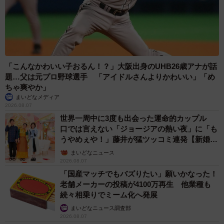
「こんなかわいい子おるん！？」大阪出身のUHB26歳アナが話
題…父は元プロ野球選手 「アイドルさんよりかわいい」「め
ちゃ爽やか」
まいどなメディア
2026.08.07
世界一周中に3度も出会った運命的カップル
口では言えない「ジョージアの熱い夜」に「も
うやめぇや！」藤井が猛ツッコミ連発【新婚さ
ん】
まいどなニュース
2026.08.07
「国産マッチでもバズりたい」願いかなった！
老舗メーカーの投稿が4100万再生 他業種も
続々相乗りでミーム化へ発展
まいどなニュース調査部
2026.08.07