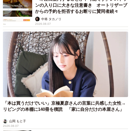
ンの入り口に大きな注意書き オートリザーブ
からの予約を拒否するお断りに賛同者続々
中将 タカノリ
2026.08.07
「本は買うだけでいい」京極夏彦さんの言葉に共感した女性→
リビングの本棚に140冊を積読 「家に自分だけの本屋さん」
山岡 もと子
2026.08.07