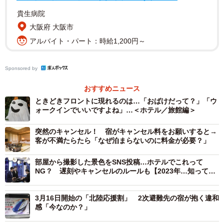
貴生病院
大阪府 大阪市
アルバイト・パート：時給1,200円～
Sponsored by
おすすめニュース
ときどきフロントに現れるのは…「おばけだって？」「ウ
ォークインでいいですよね」…＜ホテル／旅館編＞
突然のキャンセル！ 宿がキャンセル料をお願いすると→
客が不満たらたら「なぜ泊まらないのに料金が必要？」
4/4
部屋から撮影した景色をSNS投稿…ホテルでこれって
NG？ 遅刻やキャンセルのルールも【2023年…知ってお
きたい宿泊のマナー】
3月16日開始の「北陸応援割」 2次避難先の宿が抱く違和
感「今なのか？」