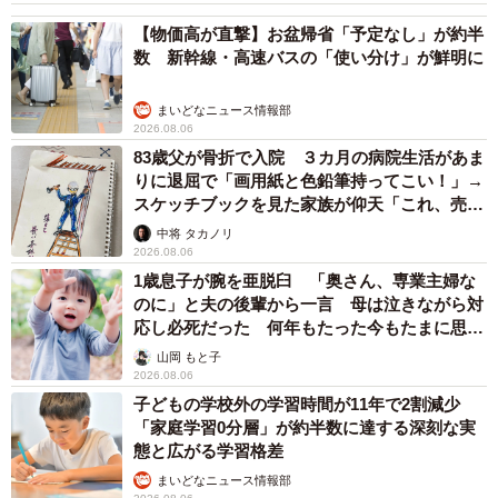
【物価高が直撃】お盆帰省「予定なし」が約半
数 新幹線・高速バスの「使い分け」が鮮明に
まいどなニュース情報部
2026.08.06
83歳父が骨折で入院 ３カ月の病院生活があま
りに退屈で「画用紙と色鉛筆持ってこい！」→
スケッチブックを見た家族が仰天「これ、売れ
ますよ…」
中将 タカノリ
2026.08.06
1歳息子が腕を亜脱臼 「奥さん、専業主婦な
のに」と夫の後輩から一言 母は泣きながら対
応し必死だった 何年もたった今もたまに思い
出し…
山岡 もと子
2026.08.06
子どもの学校外の学習時間が11年で2割減少
「家庭学習0分層」が約半数に達する深刻な実
態と広がる学習格差
まいどなニュース情報部