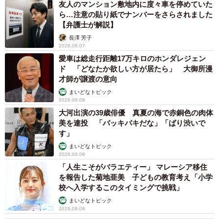
友人のマンション敷地内に度々車を停めていた
ら…注意の貼り紙でナンバーをさらされました
【弁護士が解説】
長澤 芳子
2026.08.07
愛車は総走行距離17万キロのホンダレジェン
ド 「どなたか欲しい方が居たら」 大御所漫
才師が譲渡の意向
まいどなトピック
2026.08.06
大河出演の39歳俳優 真夏の海で赤銅色の肉体
美を連投 「バッキバキだな」「ばり渋いで
す」
まいどなトピック
2026.08.06
「人生こそがバラエティー」 マレーシア移住
を報告した菊地亜美 子どもの教育考え「小学
校へ入学するこのタイミングで挑戦」
まいどなトピック
2026.08.06