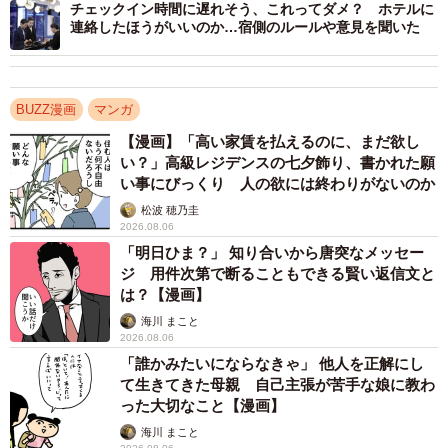
チェックイン時間に遅れそう、これってダメ？ ホテルに
連絡したほうがいいのか…宿側のルールや意見を聞いた
BUZZ漫画
マンガ
【漫画】「高い家賃を払えるのに、まだ欲し
い？」高級レジデンスの七夕飾り、書かれた願
い事にびっくり 人の欲には終わりがないのか
この漫画の記事を読む
松波 穂乃圭
2026.08.06
→
https://maidonanews.jp/article/14107198
「明日ひま？」 知り合いから唐突なメッセー
ジ 用件次第で断ることもできる賢い返信文と
は？【漫画】
海川 まこと
2026.08.06
「誰かみたいにならなきゃ」 他人を正解にし
て生きてきた母親 自己主張が苦手な娘に教わ
った大切なこと【漫画】
海川 まこと