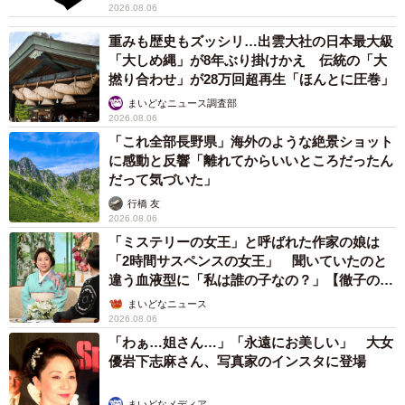
2026.08.06
重みも歴史もズッシリ…出雲大社の日本最大級
「大しめ縄」が8年ぶり掛けかえ 伝統の「大
撚り合わせ」が28万回超再生「ほんとに圧巻」
まいどなニュース調査部
2026.08.06
「これ全部長野県」海外のような絶景ショット
に感動と反響「離れてからいいところだったん
だって気づいた」
行橋 友
2026.08.06
「ミステリーの女王」と呼ばれた作家の娘は
「2時間サスペンスの女王」 聞いていたのと
違う血液型に「私は誰の子なの？」【徹子の部
屋】
まいどなニュース
2026.08.06
「わぁ…姐さん…」「永遠にお美しい」 大女
優岩下志麻さん、写真家のインスタに登場
まいどなメディア