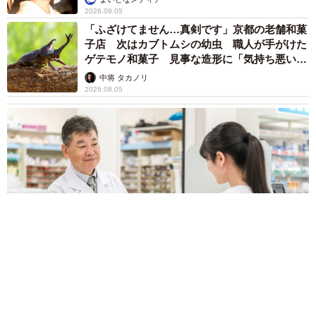
2026.08.05
「ふざけてません…真剣です」京都の老舗和菓
子店 次はカブトムシの幼虫 職人が手がけた
ゲテモノ和菓子 見事な造形に「気持ち悪いく
らいリアル」
中将 タカノリ
2026.08.05
市販薬のオーバードーズ対策で改正薬機法が5月に施行、かぜ薬
を購入した人の約6割が「法改正を認知」乱用防止の指定成分と
は？