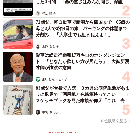
した4日間 「命の重さはみんな同じ」保護団
体代表の訴え
渡辺 晴子
72歳父、軽自動車で新潟から四国まで 65歳の
母と2人で3泊4日の旅 パーキングの休憩まで
分刻み… 「大学生でも組まねえよ！」
山岡 もと子
愛車は総走行距離17万キロのホンダレジェン
ド 「どなたか欲しい方が居たら」 大御所漫
才師が譲渡の意向
まいどなトピック
83歳父が骨折で入院 ３カ月の病院生活があま
りに退屈で「画用紙と色鉛筆持ってこい！」→
スケッチブックを見た家族が仰天「これ、売れ
ますよ…」
中将 タカノリ
６位以降を見る