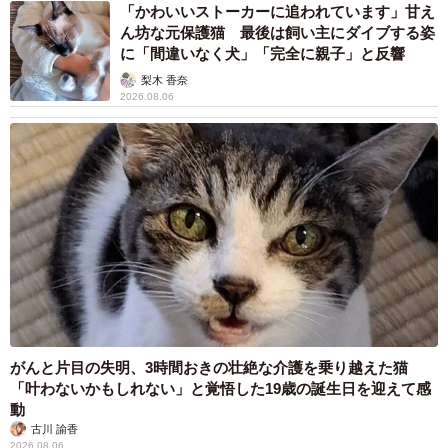
「かわいいストーカーに追われています」甘え
ん坊な元保護猫 最後は飼い主にダイブする姿
に「間違いなく犬」「完全に親子」と反響
梨木 香奈
2026.08.06
がんと片目の失明、3時間おきの壮絶な介護を乗り越えた猫
「叶わないかもしれない」と覚悟した19歳の誕生日を迎えて感
動
古川 諭香
2026.08.06