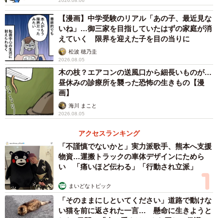
2026.08.06
【漫画】中学受験のリアル「あの子、最近見な
いね」…御三家を目指していたはずの家庭が消
えていく 限界を迎えた子を目の当りに
松波 穂乃圭
2026.08.05
木の枝？エアコンの送風口から細長いものが…
昼休みの診療所を襲った恐怖の生きもの【漫
画】
海川 まこと
2026.08.05
アクセスランキング
「不謹慎でないかと」実力派歌手、熊本へ支援
物資…運搬トラックの車体デザインにためら
い 「痛いほど伝わる」「行動され立派」
まいどなトピック
「そのままにしといてください」道路で動けな
い猫を前に返された一言… 懸命に生きようと