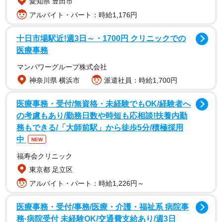
愛知県 豊田市
アルバイト・パート：時給1,176円
2/4
十日市場駅近!週3日～・1700円 クリニックでの
医療事務
マンパワーグループ株式会社
神奈川県 横浜市
派遣社員：時給1,700円
医療事務・受付/無資格・未経験でもOK/経験者へ
の考慮もあり/勤務日数や時短も応相談!扶養内勤
務もできる/「大師前駅」から徒歩5分/積極採用
中
NEW
福寿会クリニック
東京都 足立区
アルバイト・パート：時給1,226円～
医療事務・受付/事務/医療・介護・福祉系 病院事
3/4
務·病院受付 未経験OK/交通費支給あり/週3日