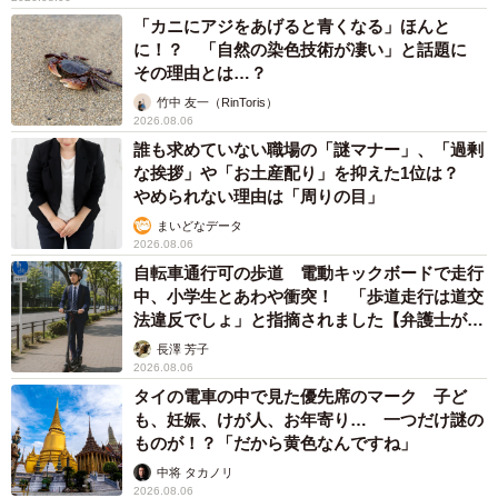
「カニにアジをあげると青くなる」ほんと
に！？ 「自然の染色技術が凄い」と話題に
その理由とは…？
竹中 友一（RinToris）
2026.08.06
誰も求めていない職場の「謎マナー」、「過剰
な挨拶」や「お土産配り」を抑えた1位は？
やめられない理由は「周りの目」
まいどなデータ
2026.08.06
自転車通行可の歩道 電動キックボードで走行
中、小学生とあわや衝突！ 「歩道走行は道交
法違反でしょ」と指摘されました【弁護士が解
説】
長澤 芳子
2026.08.06
タイの電車の中で見た優先席のマーク 子ど
も、妊娠、けが人、お年寄り… 一つだけ謎の
ものが！？「だから黄色なんですね」
中将 タカノリ
2026.08.06