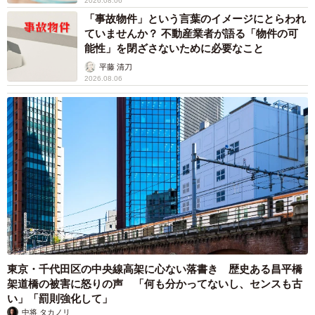
2026.08.06
「事故物件」という言葉のイメージにとらわれ
ていませんか？ 不動産業者が語る「物件の可
能性」を閉ざさないために必要なこと
平藤 清刀
2026.08.06
東京・千代田区の中央線高架に心ない落書き 歴史ある昌平橋
架道橋の被害に怒りの声 「何も分かってないし、センスも古
い」「罰則強化して」
中将 タカノリ