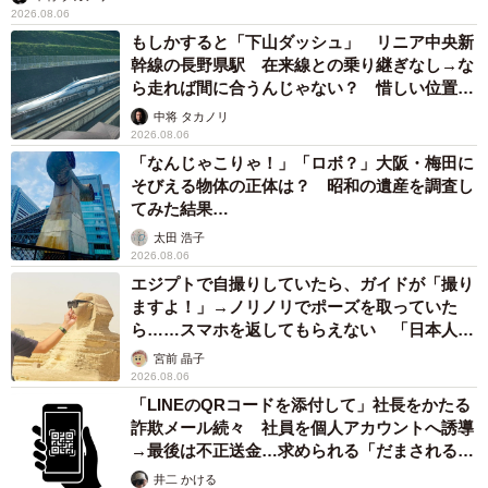
2026.08.06
もしかすると「下山ダッシュ」 リニア中央新
幹線の長野県駅 在来線との乗り継ぎなし→な
ら走れば間に合うんじゃない？ 惜しい位置関
係が反響
中将 タカノリ
2026.08.06
「なんじゃこりゃ！」「ロボ？」大阪・梅田に
そびえる物体の正体は？ 昭和の遺産を調査し
てみた結果…
太田 浩子
2026.08.06
エジプトで自撮りしていたら、ガイドが「撮り
ますよ！」→ノリノリでポーズを取っていた
ら……スマホを返してもらえない 「日本人は
カモ代表かも」「私は6時間で3万円払った」
宮前 晶子
2026.08.06
「LINEのQRコードを添付して」社長をかたる
詐欺メール続々 社員を個人アカウントへ誘導
→最後は不正送金…求められる「だまされる前
提」の対策
井二 かける