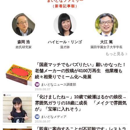
まいどなファミリー
（新着記事順）
森岡 浩
ハイヒール・リンゴ
大江 篤
姓氏研究家
漫才師
園田学園女子大学学長
もっと見る
「国産マッチでもバズりたい」願いかなった！
老舗メーカーの投稿が4100万再生 他業種も
続々相乗りでミーム化へ発展
まいどなニュース調査部
2026.08.07
「化けましたね～」10歳で綾瀬はるかの娘役→
雰囲気ガラリの18歳に成長 「メイクで雰囲気
が」「宝塚に入れそう」
まいどなメディア
2026.08.07
「即座に案内することが不可能です」レストラ