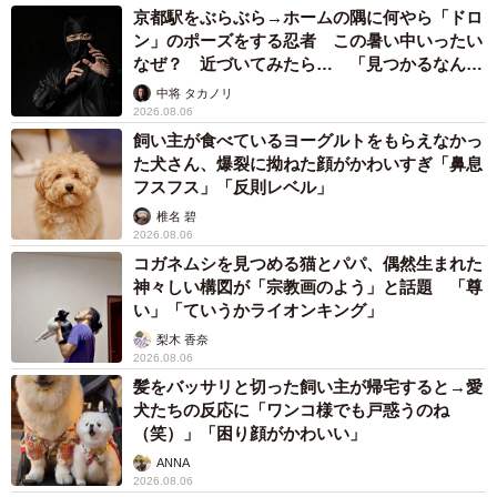
京都駅をぶらぶら→ホームの隅に何やら「ドロ
ン」のポーズをする忍者 この暑い中いったい
なぜ？ 近づいてみたら… 「見つかるなんて
未熟」
中将 タカノリ
2026.08.06
飼い主が食べているヨーグルトをもらえなかっ
た犬さん、爆裂に拗ねた顔がかわいすぎ「鼻息
フスフス」「反則レベル」
椎名 碧
2026.08.06
コガネムシを見つめる猫とパパ、偶然生まれた
神々しい構図が「宗教画のよう」と話題 「尊
い」「ていうかライオンキング」
梨木 香奈
2026.08.06
髪をバッサリと切った飼い主が帰宅すると→愛
犬たちの反応に「ワンコ様でも戸惑うのね
（笑）」「困り顔がかわいい」
ANNA
2026.08.06