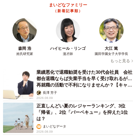
まいどなファミリー
た男女に、「将来（30年後）ご自身が結婚をしている（結
（新着記事順）
婚経験あり）と思いますか」と尋ねたところ、「間違いな
く結婚している」（男性29.6%、女性24.2%）と「おそらく
していると思う」（男性36.0%、女性32,3%）を合せて男性
の65.6%、女性の56.5%が将来自分は「結婚しているだろ
森岡 浩
ハイヒール・リンゴ
大江 篤
う」というポジティブな未来予想をしていることがわかり
姓氏研究家
漫才師
園田学園女子大学学長
ました。
もっと見る
業績悪化で退職勧奨を受けた30代会社員 会社
一方で、「結婚していないかもしれない」（男性20.1%、
都合退職ならば失業手当を早く受け取れるが…
女性25.3％）と「わからない」（男性14.3%、女性18.3%）
再就職の活動で不利になりませんか？【キャリ
アカウンセラーが解説】
を合算すると、男性の34.4%、女性の43.6%が「結婚した
長澤 芳子
2026.08.09
い」と思ってはいるものの、もしかしたら「結婚していな
正直しんどい夏のレジャーランキング、3位
いかもしれない」というネガティブな未来予想をした結果
「帰省」、2位「バーベキュー」を抑えた1位
となりました。
は？
まいどなデータ
2026.08.09
◇ ◇