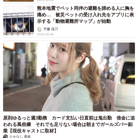
2026.08.08
熊本地震でペット同伴の避難を諦める人に胸を
痛め… 被災ペットの受け入れ先をアプリに表
示する「動物避難所マップ」が始動
平藤 清刀
2026.08.08
原則ゆるっと週3勤務 カード支払い日直前は鬼出勤 借金に追
われる風俗嬢 それでも足りない場合は朝までガールズバー副
業【現役キャストに取材】
たかなし 亜妖