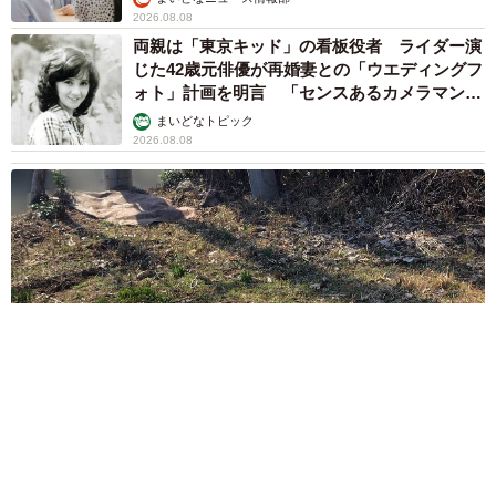
2026.08.08
両親は「東京キッド」の看板役者 ライダー演
じた42歳元俳優が再婚妻との「ウエディングフ
ォト」計画を明言 「センスあるカメラマン求
む」
まいどなトピック
2026.08.08
ITエンジニアがAIとつくる家庭菜園 ローカルLLMのゆるふわ
AIたちとお話しながら開墾してみたら… 夢の「スマートな菜
園生活」実現なるか