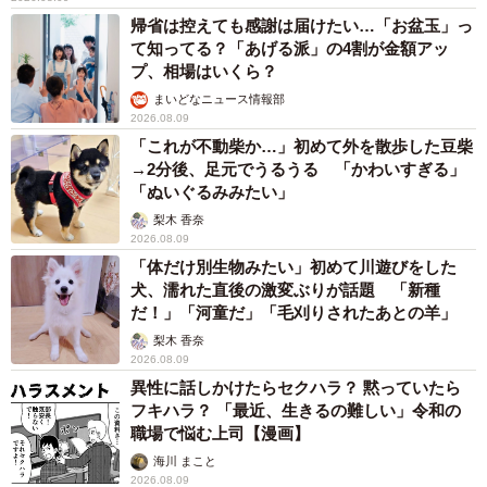
帰省は控えても感謝は届けたい…「お盆玉」っ
て知ってる？「あげる派」の4割が金額アッ
プ、相場はいくら？
まいどなニュース情報部
2026.08.09
「これが不動柴か…」初めて外を散歩した豆柴
→2分後、足元でうるうる 「かわいすぎる」
「ぬいぐるみみたい」
梨木 香奈
2026.08.09
「体だけ別生物みたい」初めて川遊びをした
犬、濡れた直後の激変ぶりが話題 「新種
だ！」「河童だ」「毛刈りされたあとの羊」
梨木 香奈
2026.08.09
異性に話しかけたらセクハラ？ 黙っていたら
フキハラ？ 「最近、生きるの難しい」令和の
職場で悩む上司【漫画】
海川 まこと
2026.08.09