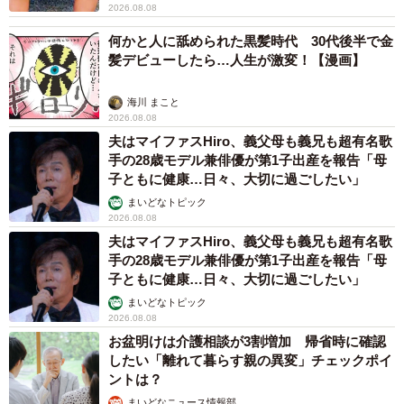
2026.08.08
何かと人に舐められた黒髪時代 30代後半で金
髪デビューしたら…人生が激変！【漫画】
海川 まこと
2026.08.08
夫はマイファスHiro、義父母も義兄も超有名歌
手の28歳モデル兼俳優が第1子出産を報告「母
子ともに健康…日々、大切に過ごしたい」
まいどなトピック
2026.08.08
夫はマイファスHiro、義父母も義兄も超有名歌
手の28歳モデル兼俳優が第1子出産を報告「母
子ともに健康…日々、大切に過ごしたい」
まいどなトピック
2026.08.08
お盆明けは介護相談が3割増加 帰省時に確認
したい「離れて暮らす親の異変」チェックポイ
ントは？
まいどなニュース情報部