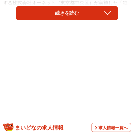
する株式会社オーネット（東京都中央区）が実施した「独
身男女の結婚」に関する調査によると、約4人に1人が「結
続きを読む
婚をしたいとは思わない」と回答したことがわかりまし
た。また、その理由としては、「一人で生活する方が自由
で気楽だから」が最も多くなったそうです。
まいどなの求人情報
求人情報一覧へ
調査は、全国の25～34歳の独身男女702人（男性358人、女