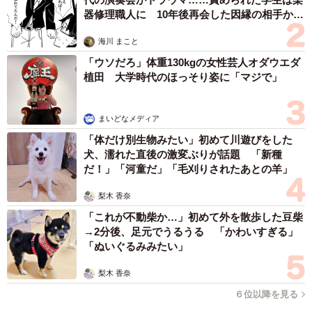
また、「経済的な不安があるから」という回答では男性の
器修理職人に 10年後再会した因縁の相手から
18.7％に対して、女性は4.9％と男女間で大きな違いがみら
思わぬ申し出【漫画】
れたことから、男性の結婚に対する大きなハードルの一つ
海川 まこと
になっていることがうかがえる結果となりました。
「ウソだろ」体重130kgの女性芸人オダウエダ
植田 大学時代のほっそり姿に「マジで」
まいどなメディア
「体だけ別生物みたい」初めて川遊びをした
犬、濡れた直後の激変ぶりが話題 「新種
だ！」「河童だ」「毛刈りされたあとの羊」
梨木 香奈
「これが不動柴か…」初めて外を散歩した豆柴
→2分後、足元でうるうる 「かわいすぎる」
5/5
「ぬいぐるみみたい」
将来（30年後）ご自身が結婚をしている（結婚経験あり）と思います
梨木 香奈
か？（出典：結婚相手紹介サービス「オーネット」調査）
６位以降を見る
最後に、「いつかは結婚をしたいと思っている」と回答し