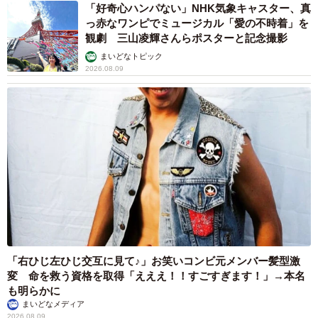
「好奇心ハンパない」NHK気象キャスター、真
っ赤なワンピでミュージカル「愛の不時着」を
【出典】
観劇 三山凌輝さんらポスターと記念撮影
▽結婚相手紹介サービス「オーネット」調査
まいどなトピック
2026.08.09
「右ひじ左ひじ交互に見て♪」お笑いコンビ元メンバー髪型激
変 命を救う資格を取得「えええ！！すごすぎます！」→本名
も明らかに
まいどなメディア
2026.08.09