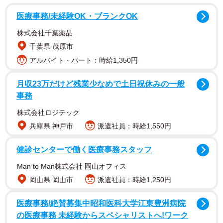
性344人）を対象として、2024年8月にインターネットで実
医療事務/未経験OK・ブランクOK
施されました。
株式会社千葉薬品
千葉県 茂原市
アルバイト・パート：時給1,350円
月収23万だけど残業少なめで土日祝休みの一般
事務
株式会社ロジテック
兵庫県 神戸市
派遣社員：時給1,550円
健診センターで働く医療事務スタッフ
2/5
Man to Man株式会社 岡山オフィス
自身の結婚について、どのようなお考えをお持ちですか？（出典：結婚
岡山県 岡山市
派遣社員：時給1,250円
相手紹介サービス「オーネット」調査）
医療事務/絶賛募集中昭和医科大学江東豊洲病院
調査の結果、自身の結婚について、「いつかは結婚をした
の医療事務 未経験からスペシャリストへ!ワーク
いと思っている」と答えた人は全体で53.4%、男性は