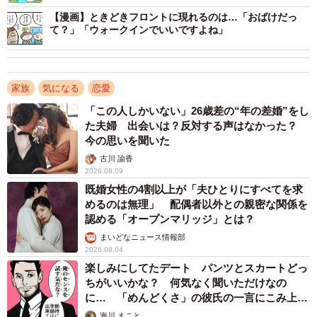
【漫画】ときどきフロントに現れるのは…「おばけだっ
「いつかは結婚をしたいと思っている」と回答した男女に
て？」「ウォークインでいいですよね」
対して、直近の日常生活の中で、「”結婚したい”という気持
ちが高まったシーン」を尋ねたところ、男女ともに「友人
や知人が結婚をすると知ったとき」（男性28.6%、女性
家族
気になる
恋愛
24.7%）が最多に。
「この人しかいない」26歳差の“年の差婚”をし
た夫婦 出会いは？反対する声はなかった？
今の思いを聞いた
次いで、「自身の将来（老後含む）について考えたとき」
古川 諭香
（男性20.6%、女性22.0%）、「仲のよさそうな夫婦（また
2026.08.09
はカップルを含む）を見かけたとき」（男性20.6％、女性
既婚女性の4割以上が「夫ひとりにすべてを求
18.8％）、「自宅で一人でいるときにふと孤独を感じたと
めるのは無理」 配偶者以外との親密な関係を
認める「オープンマリッジ」とは？
き」（男性15.9％、女性17.2％）が続きました。
まいどなニュース情報部
2026.08.04
楽しみにしてたデート パンツとスカートどっ
ちがいいかな？ 何気なく聞いただけなの
に… 「めんどくさ」の彼氏の一言にこみ上げ
る寂しさ【漫画】
海川 まこと