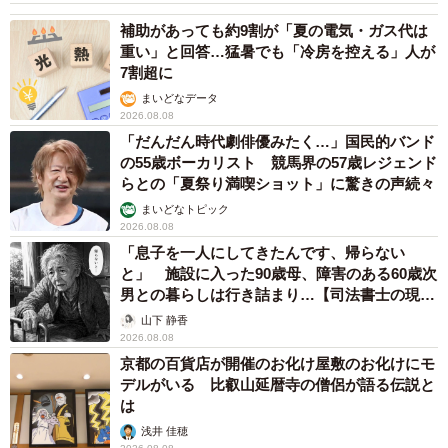
補助があっても約9割が「夏の電気・ガス代は
重い」と回答…猛暑でも「冷房を控える」人が
7割超に
まいどなデータ
2026.08.08
「だんだん時代劇俳優みたく…」国民的バンド
の55歳ボーカリスト 競馬界の57歳レジェンド
らとの「夏祭り満喫ショット」に驚きの声続々
まいどなトピック
2026.08.08
「息子を一人にしてきたんです、帰らない
と」 施設に入った90歳母、障害のある60歳次
男との暮らしは行き詰まり…【司法書士の現場
から】
山下 静香
2026.08.08
京都の百貨店が開催のお化け屋敷のお化けにモ
デルがいる 比叡山延暦寺の僧侶が語る伝説と
は
浅井 佳穂