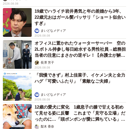
2026.08.08
19歳でハライチ岩井勇気と年の差婚から3年、
22歳元おはガール髪バッサリ「ショート似合い
すぎ」
まいどなメディア
2026.08.08
オフィスに置かれたウォーターサーバー 空の
2Lボトル持参し毎日給水する男性社員→総務担
当者の注意にまさかの逆ギレ！【弁護士が解
説】
長澤 芳子
2026.08.08
「我慢できず」村上佳菜子、イケメン夫と全力
ハグ「可愛いふたり」「素敵なご夫婦」
まいどなメディア
2026.08.08
12歳の愛犬に変化 1歳息子の膝で甘える初め
て見せる姿に反響 これまで「見守る立場」だ
ったのに…「頭ポンポンが愛に満ちている」
「尊…」
梨木 香奈