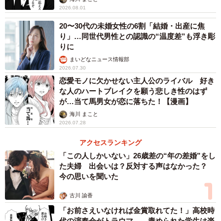
2026.08.01
20〜30代の未婚女性の6割「結婚・出産に焦
り」…同世代男性との認識の“温度差”も浮き彫
りに
まいどなニュース情報部
4/5
2026.07.30
恋愛モノに欠かせない主人公のライバル 好き
「結婚したいとは思わない」理由（出典：結婚相手紹介サービス「オー
ネット」調査）
な人のハートブレイクを願う悲しき性のはず
が…当て馬男女が恋に落ちた！【漫画】
一方、「結婚したいと思わない」と回答した男女の理由と
海川 まこと
2026.07.28
しては、「一人で生活する方が自由で気楽だから」（男性
41.8%、女性45.7%）が最多となったほか、「好きな人と一
アクセスランキング
緒に過ごせれば結婚にはこだわらない」（男性9.9％、女性
「この人しかいない」26歳差の“年の差婚”をし
た夫婦 出会いは？反対する声はなかった？
12.3％）といった意見が挙げられたものの、「特に理由は
今の思いを聞いた
ない」（男性19.8%、女性23.5%）という人も2割前後みら
れました。
古川 諭香
「お前さえいなければ金賞取れてた！」高校時
代の演奏会がトラウマ……責められた学生は楽