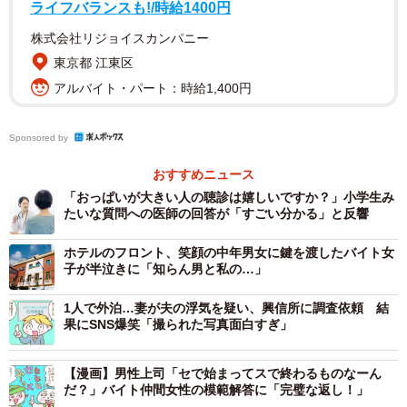
ライフバランスも!/時給1400円
52.8％、女性は54.1％となりました。その一方で、約4人に
株式会社リジョイスカンパニー
1人が「結婚をしたいとは思わない」（全体24.5%、男性
東京都 江東区
25.4％、女性23.5％）という考えをもっていることがわか
アルバイト・パート：時給1,400円
りました。
Sponsored by
おすすめニュース
「おっぱいが大きい人の聴診は嬉しいですか？」小学生み
たいな質問への医師の回答が「すごい分かる」と反響
ホテルのフロント、笑顔の中年男女に鍵を渡したバイト女
子が半泣きに「知らん男と私の…」
1人で外泊…妻が夫の浮気を疑い、興信所に調査依頼 結
果にSNS爆笑「撮られた写真面白すぎ」
3/5
日常生活において「結婚したい」という気持ちが強くなったのは直近で
【漫画】男性上司「セで始まってスで終わるものなーん
どのようなシーンがありましたか？（出典：結婚相手紹介サービス「オ
だ？」バイト仲間女性の模範解答に「完璧な返し！」
ーネット」調査）