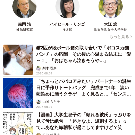
森岡 浩
ハイヒール・リンゴ
大江 篤
姓氏研究家
漫才師
園田学園女子大学学長
もっと見る
猫2匹が段ボール箱の取り合いで「ポコスカ猫
パンチ」の応酬 その後の心温まる結末に「愛
～！」「おばちゃん泣きそうや…」
梨木 香奈
2026.08.07
「ちょっとババロアみたい」パートナーの誕生
日に手作りトートバッグ 完成まで1年 淡い
藍染めに漂うクラゲ よく見ると…「センスす
ごい」
山岡 もと子
2026.08.07
【漫画】大学生息子の「頼れる彼氏」っぷりを
見て母は絶句 「起きなよ、遅刻するよ」っ
て…あなた毎朝私が起こしてますけど？笑