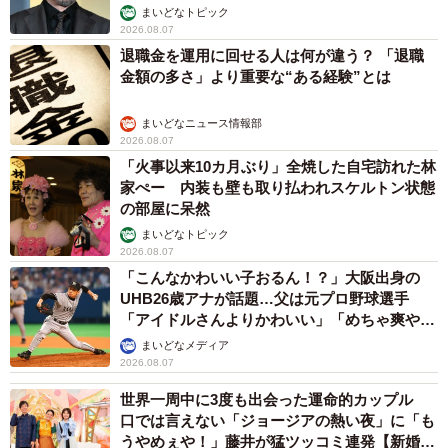
まいどなトピック
2026.08.07
退職金を運用に回せる人は何が違う？ 「退職
金額の多さ」より重要な“ある経験”とは
まいどなニュース情報部
2026.08.07
「火事以来10カ月ぶり」全焼した自宅訪れた林
家ぺー 内装も壁も取り払われスケルトン状態
の部屋に呆然
まいどなトピック
2026.08.07
「こんなかわいい子おるん！？」大阪出身の
UHB26歳アナが話題…父は元プロ野球選手
「アイドルさんよりかわいい」「めちゃ爽や
か」
まいどなメディア
2026.08.07
世界一周中に3度も出会った運命的カップル
口では言えない「ジョージアの熱い夜」に「も
うやめぇや！」藤井が猛ツッコミ連発【新婚さ