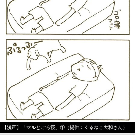
【漫画】「マルとごろ寝」①（提供：くるねこ大和さん）