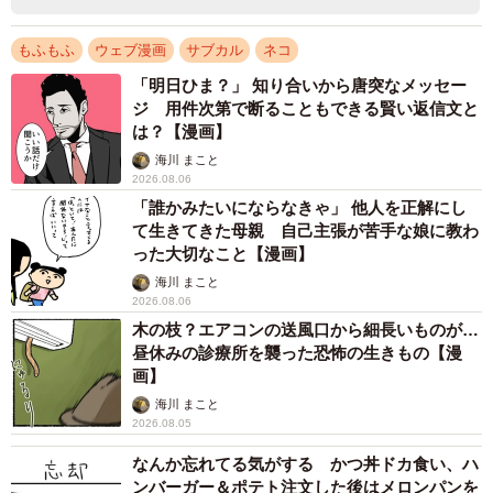
もふもふ
ウェブ漫画
サブカル
ネコ
「明日ひま？」 知り合いから唐突なメッセー
ジ 用件次第で断ることもできる賢い返信文と
は？【漫画】
海川 まこと
2026.08.06
「誰かみたいにならなきゃ」 他人を正解にし
て生きてきた母親 自己主張が苦手な娘に教わ
った大切なこと【漫画】
海川 まこと
2026.08.06
木の枝？エアコンの送風口から細長いものが…
昼休みの診療所を襲った恐怖の生きもの【漫
画】
海川 まこと
2026.08.05
なんか忘れてる気がする かつ丼ドカ食い、ハ
ンバーガー＆ポテト注文した後はメロンパンを