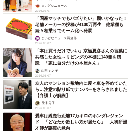
ん】
まいどなニュース
2026.08.07
「国産マッチでもバズりたい」願いかなった！
老舗メーカーの投稿が4100万再生 他業種も
続々相乗りでミーム化へ発展
まいどなニュース調査部
2026.08.07
「本は買うだけでいい」京極夏彦さんの言葉に
共感した女性→リビングの本棚に140冊を積
読 「家に自分だけの本屋さん」
山岡 もと子
2026.08.07
友人のマンション敷地内に度々車を停めていた
ら…注意の貼り紙でナンバーをさらされました
【弁護士が解説】
長澤 芳子
2026.08.07
愛車は総走行距離17万キロのホンダレジェン
ド 「どなたか欲しい方が居たら」 大御所漫
才師が譲渡の意向