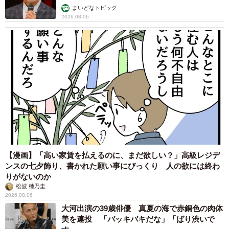
まいどなトピック
2026.08.06
【漫画】「高い家賃を払えるのに、まだ欲しい？」高級レジデ
ンスの七夕飾り、書かれた願い事にびっくり 人の欲には終わ
りがないのか
松波 穂乃圭
2026.08.06
大河出演の39歳俳優 真夏の海で赤銅色の肉体
美を連投 「バッキバキだな」「ばり渋いで