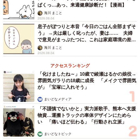
ぱくっ…あっ、来週健康診断だ！【漫画】
海川 まこと
2026.08.04
息子がぽつりと本音「今日のごはん全部まずそ
う」 →夫は厳しく叱ったが、妻は…… 夫婦
で意見がまっぷたつに、これは家庭環境の差？
【漫画】
海川 まこと
2026.08.04
アクセスランキング
「化けましたね～」10歳で綾瀬はるかの娘役→
雰囲気ガラリの18歳に成長 「メイクで雰囲気
が」「宝塚に入れそう」
まいどなメディア
「不謹慎でないかと」実力派歌手、熊本へ支援
物資…運搬トラックの車体デザインにためら
い 「痛いほど伝わる」「行動され立派」
まいどなトピック