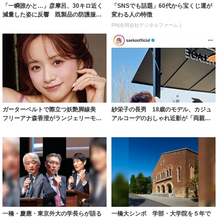
「一瞬誰かと…」彦摩呂、30キロ近く
「SNSでも話題」60代から宝くじ運が
減量した姿に反響 既製品の防護服が
変わる人の特徴
着られると...
PR(合同会社デジタルファーム )
ガーターベルトで際立つ妖艶脚線美
紗栄子の長男 18歳のモデル、カジュ
フリーアナ森香澄がランジェリーモデ
アルコーデのおしゃれ近影が「両親の
ルに ｢PE...
いいとこ取...
一橋・慶應・東京外大の学長らが語る
一橋大シンポ 学部・大学院を５年で