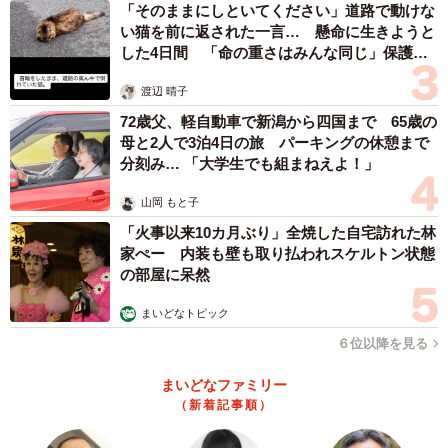
「そのままにしといてください」道路で動けな
い猫を前に返された一言… 懸命に生きようと
した4日間 「命の重さはみんな同じ」保護団
体代表の訴え
渡辺 晴子
72歳父、軽自動車で新潟から四国まで 65歳の
母と2人で3泊4日の旅 パーキングの休憩まで
分刻み… 「大学生でも組まねえよ！」
山岡 もと子
「火事以来10カ月ぶり」全焼した自宅訪れた林
家ぺー 内装も壁も取り払われスケルトン状態
の部屋に呆然
まいどなトピック
６位以降を見る
まいどなファミリー
（新着記事順）