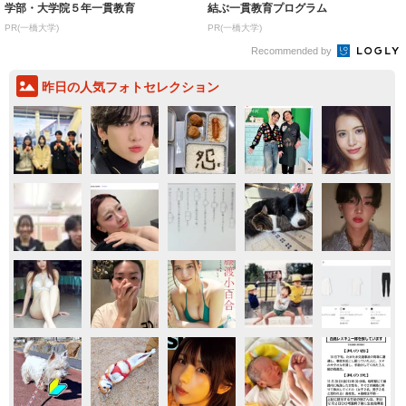
学部・大学院５年一貫教育
結ぶ一貫教育プログラム
PR(一橋大学)
PR(一橋大学)
Recommended by
昨日の人気フォトセレクション