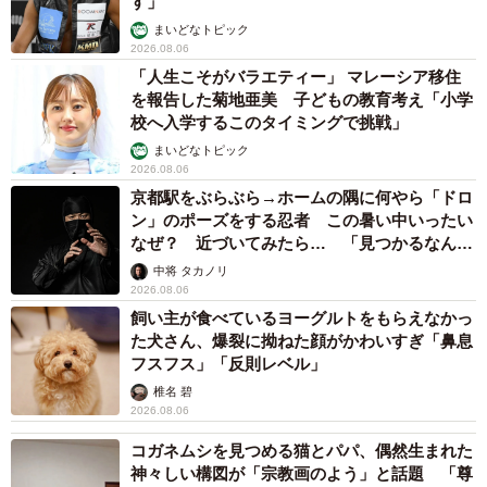
す」
まいどなトピック
2026.08.06
「人生こそがバラエティー」 マレーシア移住
を報告した菊地亜美 子どもの教育考え「小学
校へ入学するこのタイミングで挑戦」
まいどなトピック
2026.08.06
京都駅をぶらぶら→ホームの隅に何やら「ドロ
ン」のポーズをする忍者 この暑い中いったい
なぜ？ 近づいてみたら… 「見つかるなんて
未熟」
中将 タカノリ
2026.08.06
飼い主が食べているヨーグルトをもらえなかっ
た犬さん、爆裂に拗ねた顔がかわいすぎ「鼻息
フスフス」「反則レベル」
椎名 碧
2026.08.06
コガネムシを見つめる猫とパパ、偶然生まれた
神々しい構図が「宗教画のよう」と話題 「尊