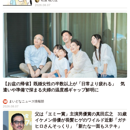
松波 穂乃圭
2026.08.07
【お盆の帰省】既婚女性の半数以上が「日常より疲れる」 気
遣いや準備で深まる夫婦の温度感ギャップ鮮明に
まいどなニュース情報部
2026.08.07
父は「エミー賞」主演男優賞の真田広之 31歳
イケメン俳優が長髪ヒゲのワイルド近影「ガチ
ヒロさんそっくり」「新たな一面もステキ」