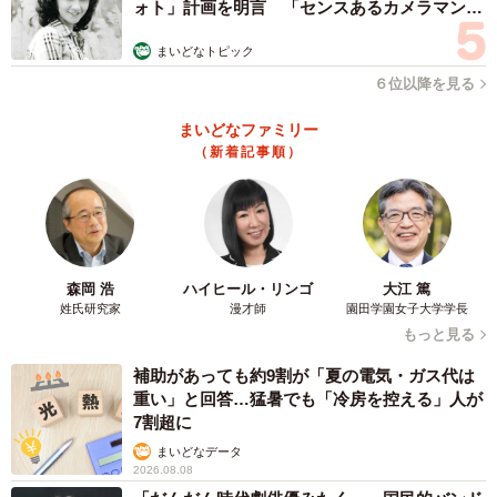
ォト」計画を明言 「センスあるカメラマン求
む」
まいどなトピック
６位以降を見る
まいどなファミリー
（新着記事順）
森岡 浩
ハイヒール・リンゴ
大江 篤
姓氏研究家
漫才師
園田学園女子大学学長
もっと見る
補助があっても約9割が「夏の電気・ガス代は
重い」と回答…猛暑でも「冷房を控える」人が
7割超に
まいどなデータ
2026.08.08