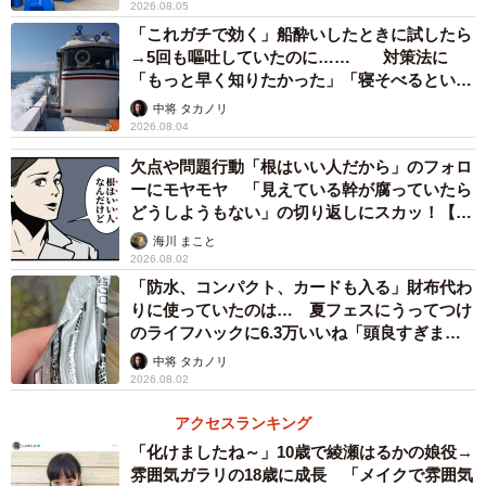
2026.08.05
「これガチで効く」船酔いしたときに試したら
→5回も嘔吐していたのに…… 対策法に
「もっと早く知りたかった」「寝そべるといい
らしい」
中将 タカノリ
2026.08.04
欠点や問題行動「根はいい人だから」のフォロ
ーにモヤモヤ 「見えている幹が腐っていたら
どうしようもない」の切り返しにスカッ！【漫
画】
海川 まこと
2026.08.02
「防水、コンパクト、カードも入る」財布代わ
りに使っていたのは… 夏フェスにうってつけ
のライフハックに6.3万いいね「頭良すぎま
す」
中将 タカノリ
2026.08.02
アクセスランキング
「化けましたね～」10歳で綾瀬はるかの娘役→
雰囲気ガラリの18歳に成長 「メイクで雰囲気