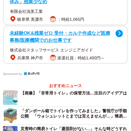
休み」残業少なめ
有限会社浅美工業
岐阜県 美濃市
：時給1,065円
未経験OK&残業ゼロ 受付・カルテ作成など医療
事務/医療機関でのお仕事です
株式会社スタッフサービス エンジニアガイド
兵庫県 神戸市
派遣社員：時給1,400円～
Sponsored by
おすすめニュース
【画像】「非常用トイレ」の保管方法…注目のアイデアは
「ダンボール箱でトイレを作ってみました」警視庁が手順
公開 「ウォシュレットとまでは言えませんが…」簡易の
アイデアも
災害時の簡易トイレ「凝固剤がない…」そんな時どうすれ