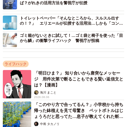
ば？がれきの活用方法を警視庁が伝授
トイレットペーパー「そんなところから、スルスル出す
の！？」 エリエールが伝授する活用法…しかも「コンパ
クトに持ち運べます」
ゴミ箱がないときに試して！…ゴミ袋と椅子を使った「目
から鱗」の衝撃ライフハック 警視庁が投稿
ライフハック
「明日ひま？」 知り合いから唐突なメッセー
ジ 用件次第で断ることもできる賢い返信文と
は？【漫画】
海川 まこと
2026.08.06
「このやり方で合ってるん？」小学校から持ち
帰った鉢植えを見て母驚き ペットボトルはじ
ょうろだと思ってた…息子が教えてくれた斬新
な水やりとは
中将 タカノリ