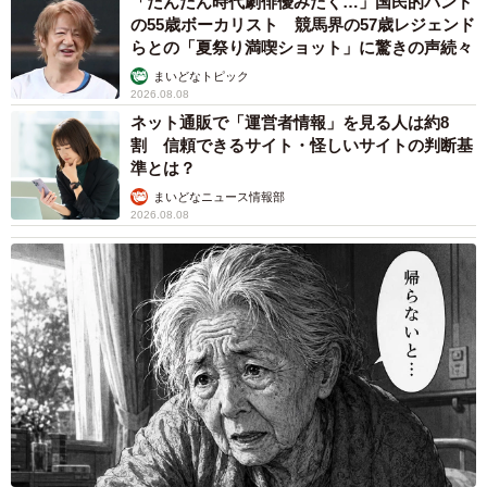
「だんだん時代劇俳優みたく…」国民的バンド
の55歳ボーカリスト 競馬界の57歳レジェンド
らとの「夏祭り満喫ショット」に驚きの声続々
まいどなトピック
2026.08.08
ネット通販で「運営者情報」を見る人は約8
割 信頼できるサイト・怪しいサイトの判断基
準とは？
まいどなニュース情報部
2026.08.08