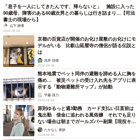
「息子を一人にしてきたんです、帰らないと」 施設に入った
90歳母、障害のある60歳次男との暮らしは行き詰まり…【司法
書士の現場から】
山下 静香
2026.08.08
京都の百貨店が開催のお化け屋敷のお化けにモ
デルがいる 比叡山延暦寺の僧侶が語る伝説と
は
浅井 佳穂
2026.08.08
熊本地震でペット同伴の避難を諦める人に胸を
痛め… 被災ペットの受け入れ先をアプリに表
示する「動物避難所マップ」が始動
平藤 清刀
2026.08.08
原則ゆるっと週3勤務 カード支払い日直前は
鬼出勤 借金に追われる風俗嬢 それでも足り
ない場合は朝までガールズバー副業【現役キャ
ストに取材】
たかなし 亜妖
2026.08.08