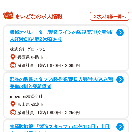
まいどなの求人情報
求人情報一覧へ
機械オペレーター/製造ラインの監視管理/交替制/
未経験OK/4勤2休/寮あり
株式会社グロップ1
兵庫県 姫路市
派遣社員：時給1,670円～2,088円
部品の製造スタッフ/軽作業/即日入寮/住み込み/寮
完備/8割入寮希望者
move on株式会社
富山県 砺波市
派遣社員：時給1,800円～2,250円
未経験歓迎 「製造スタッフ」/年休115日」土日