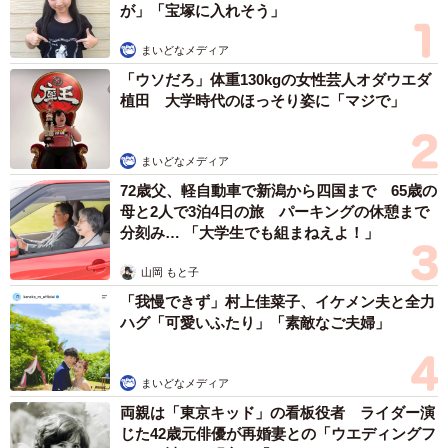
が」「宝塚に入れそう」
まいどなメディア
「ウソだろ」体重130kgの女性芸人オダウエダ
植田 大学時代のほっそり姿に「マジで」
まいどなメディア
72歳父、軽自動車で新潟から四国まで 65歳の
母と2人で3泊4日の旅 パーキングの休憩まで
分刻み… 「大学生でも組まねえよ！」
山岡 もと子
「我慢できず」村上佳菜子、イケメン夫と全力
ハグ「可愛いふたり」「素敵なご夫婦」
まいどなメディア
両親は「東京キッド」の看板役者 ライダー演
じた42歳元俳優が再婚妻との「ウエディングフ