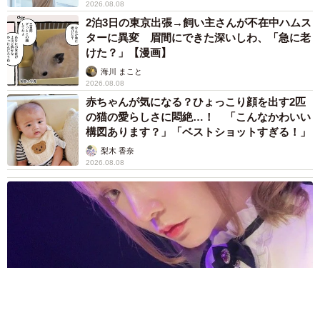
2026.08.08
2泊3日の東京出張→飼い主さんが不在中ハムス
ターに異変 眉間にできた深いしわ、「急に老
けた？」【漫画】
海川 まこと
2026.08.08
赤ちゃんが気になる？ひょっこり顔を出す2匹
の猫の愛らしさに悶絶…！ 「こんなかわいい
構図あります？」「ベストショットすぎる！」
梨木 香奈
2026.08.08