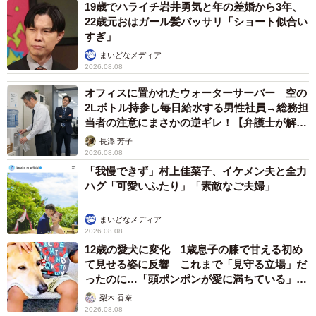
19歳でハライチ岩井勇気と年の差婚から3年、
22歳元おはガール髪バッサリ「ショート似合い
すぎ」
まいどなメディア
2026.08.08
オフィスに置かれたウォーターサーバー 空の
2Lボトル持参し毎日給水する男性社員→総務担
当者の注意にまさかの逆ギレ！【弁護士が解
説】
長澤 芳子
2026.08.08
「我慢できず」村上佳菜子、イケメン夫と全力
ハグ「可愛いふたり」「素敵なご夫婦」
まいどなメディア
2026.08.08
12歳の愛犬に変化 1歳息子の膝で甘える初め
て見せる姿に反響 これまで「見守る立場」だ
ったのに…「頭ポンポンが愛に満ちている」
「尊…」
梨木 香奈
2026.08.08