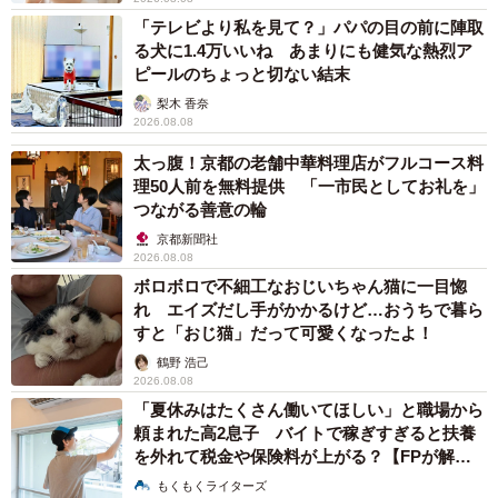
「テレビより私を見て？」パパの目の前に陣取
る犬に1.4万いいね あまりにも健気な熱烈ア
ピールのちょっと切ない結末
梨木 香奈
2026.08.08
太っ腹！京都の老舗中華料理店がフルコース料
理50人前を無料提供 「一市民としてお礼を」
つながる善意の輪
京都新聞社
2026.08.08
ボロボロで不細工なおじいちゃん猫に一目惚
れ エイズだし手がかかるけど…おうちで暮ら
すと「おじ猫」だって可愛くなったよ！
鶴野 浩己
2026.08.08
「夏休みはたくさん働いてほしい」と職場から
頼まれた高2息子 バイトで稼ぎすぎると扶養
を外れて税金や保険料が上がる？【FPが解
説】
もくもくライターズ