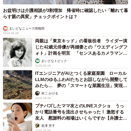
お盆明けは介護相談が3割増加 帰省時に確認したい「離れて暮
らす親の異変」チェックポイントは？
まいどなニュース情報部
2026.08.08
両親は「東京キッド」の看板役者 ライダー演
じた42歳元俳優が再婚妻との「ウエディングフ
ォト」計画を明言 「センスあるカメラマン求
む」
まいどなトピック
2026.08.08
ITエンジニアがAIとつくる家庭菜園 ローカル
LLMのゆるふわAIたちとお話しながら開墾して
みたら… 夢の「スマートな菜園生活」実現な
るか
井二 かける
2026.08.08
プチバズしたママ友とのLINEスクショ うっ
かり電話番号を流出させちゃった！ 激怒する
友人 慰謝料の相場はいくらですか【弁護士が
解説】
長澤 芳子
2026.08.08