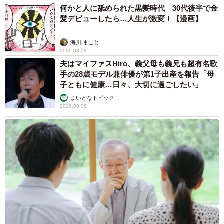
何かと人に舐められた黒髪時代 30代後半で金
髪デビューしたら…人生が激変！【漫画】
海川 まこと
2026.08.08
夫はマイファスHiro、義父母も義兄も超有名歌
手の28歳モデル兼俳優が第1子出産を報告「母
子ともに健康…日々、大切に過ごしたい」
まいどなトピック
2026.08.08