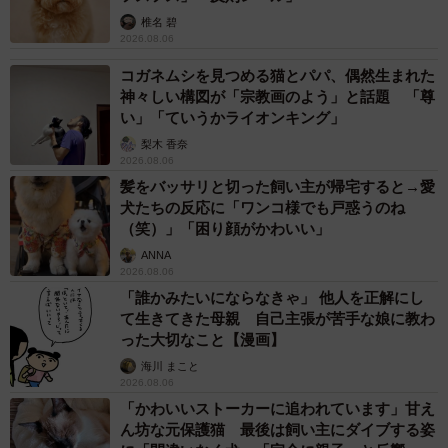
椎名 碧
2026.08.06
コガネムシを見つめる猫とパパ、偶然生まれた
神々しい構図が「宗教画のよう」と話題 「尊
い」「ていうかライオンキング」
梨木 香奈
2026.08.06
髪をバッサリと切った飼い主が帰宅すると→愛
犬たちの反応に「ワンコ様でも戸惑うのね
（笑）」「困り顔がかわいい」
ANNA
2026.08.06
「誰かみたいにならなきゃ」 他人を正解にし
て生きてきた母親 自己主張が苦手な娘に教わ
った大切なこと【漫画】
海川 まこと
2026.08.06
「かわいいストーカーに追われています」甘え
ん坊な元保護猫 最後は飼い主にダイブする姿