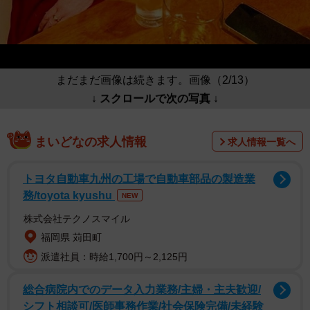
まだまだ画像は続きます。画像（2/13）
↓ スクロールで次の写真 ↓
まいどなの求人情報
求人情報一覧へ
トヨタ自動車九州の工場で自動車部品の製造業
務/toyota kyushu
NEW
株式会社テクノスマイル
福岡県 苅田町
派遣社員：時給1,700円～2,125円
総合病院内でのデータ入力業務/主婦・主夫歓迎/
シフト相談可/医師事務作業/社会保険完備/未経験