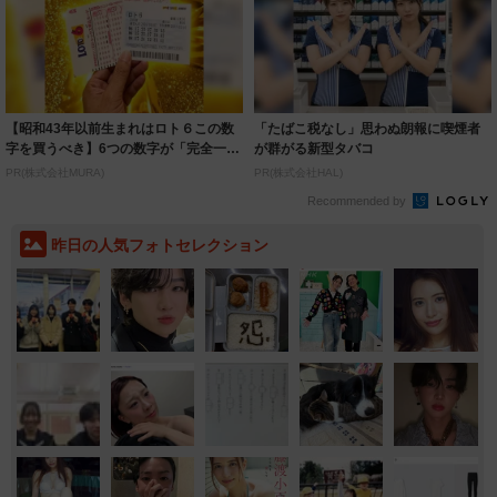
【昭和43年以前生まれはロト６この数
「たばこ税なし」思わぬ朗報に喫煙者
字を買うべき】6つの数字が「完全一
が群がる新型タバコ
致」する方...
PR(株式会社MURA)
PR(株式会社HAL)
Recommended by
昨日の人気フォトセレクション