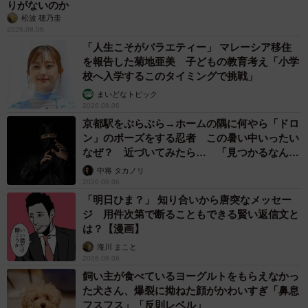
りがないのか
松波 穂乃圭
2026.08.06
「人生こそがバラエティー」 マレーシア移住
を報告した菊地亜美 子どもの教育考え「小学
校へ入学するこのタイミングで挑戦」
まいどなトピック
2026.08.06
京都駅をぶらぶら→ホームの隅に何やら「ドロ
ン」のポーズをする忍者 この暑い中いったい
なぜ？ 近づいてみたら… 「見つかるなんて
未熟」
中将 タカノリ
2026.08.06
「明日ひま？」 知り合いから唐突なメッセー
ジ 用件次第で断ることもできる賢い返信文と
は？【漫画】
海川 まこと
2026.08.06
飼い主が食べているヨーグルトをもらえなかっ
た犬さん、爆裂に拗ねた顔がかわいすぎ「鼻息
フスフス」「反則レベル」