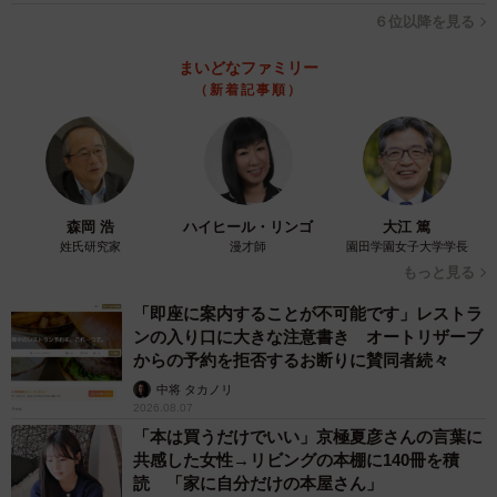
６位以降を見る
まいどなファミリー
（新着記事順）
森岡 浩
ハイヒール・リンゴ
大江 篤
姓氏研究家
漫才師
園田学園女子大学学長
もっと見る
「即座に案内することが不可能です」レストラ
ンの入り口に大きな注意書き オートリザーブ
からの予約を拒否するお断りに賛同者続々
中将 タカノリ
2026.08.07
「本は買うだけでいい」京極夏彦さんの言葉に
共感した女性→リビングの本棚に140冊を積
読 「家に自分だけの本屋さん」