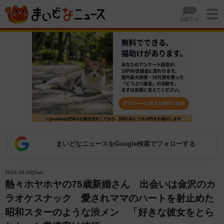
まいどなニュースをGoogle検索でフォローする
2024.08.03(Sat)
熱々ホヤホヤの75歳新婚さん 出会いは金沢のカ
ラオケスナック 愛されママのハートを射止めた
昭和スターのような渋メン 「好きな彼女をとら