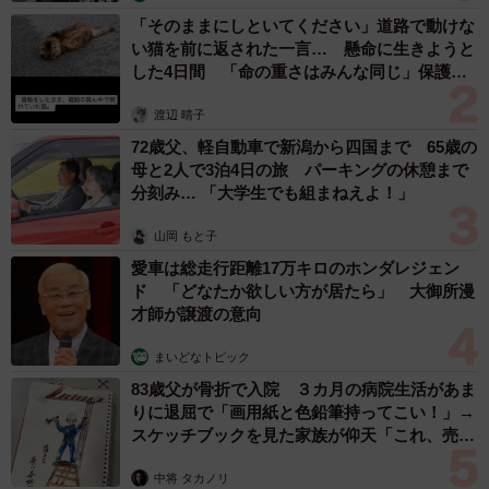
「そのままにしといてください」道路で動けな
い猫を前に返された一言… 懸命に生きようと
した4日間 「命の重さはみんな同じ」保護団
体代表の訴え
渡辺 晴子
72歳父、軽自動車で新潟から四国まで 65歳の
母と2人で3泊4日の旅 パーキングの休憩まで
分刻み… 「大学生でも組まねえよ！」
山岡 もと子
愛車は総走行距離17万キロのホンダレジェン
ド 「どなたか欲しい方が居たら」 大御所漫
才師が譲渡の意向
まいどなトピック
83歳父が骨折で入院 ３カ月の病院生活があま
りに退屈で「画用紙と色鉛筆持ってこい！」→
スケッチブックを見た家族が仰天「これ、売れ
ますよ…」
中将 タカノリ