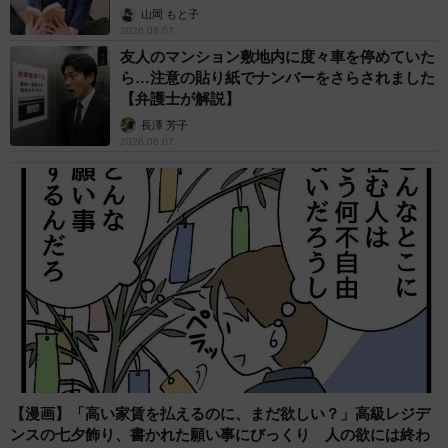
山岡 もと子
2026.08.07
友人のマンション敷地内に度々車を停めていた
ら…注意の貼り紙でナンバーをさらされました
【弁護士が解説】
長澤 芳子
2026.08.07
【漫画】「高い家賃を払えるのに、まだ欲しい？」高級レジデ
ンスの七夕飾り、書かれた願い事にびっくり 人の欲には終わ