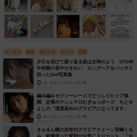
エンタメ
家族
気になる
テレビ
恋愛
夕日を浴びて振り返る姿は女神のよう STU48
中村舞の背中がきれい ロングヘアをバッサリ
切った2nd写真集
まいどなニュースエンタメ部
2026.08.06
編み編みセクシーレースでどっしりヒップ強
調 定番のマシュマロむぎゅっポーズ ちとせ
よしの「湿度高めのグラビアになってます」
まいどなニュースエンタメ部
2026.08.06
きゅるん瞳の次世代グラビアクイーン宮嶋くる
み 鉛筆使った変顔がお気に入りカット 「お