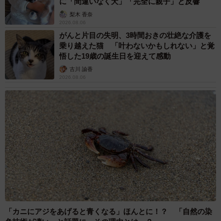
に「間違いなく犬」「完全に親子」と反響
梨木 香奈
2026.08.06
がんと片目の失明、3時間おきの壮絶な介護を
乗り越えた猫 「叶わないかもしれない」と覚
悟した19歳の誕生日を迎えて感動
古川 諭香
2026.08.06
「カニにアジをあげると青くなる」ほんとに！？ 「自然の染