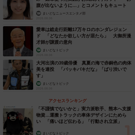
腹が出ないように…」とコメントもキュート
まいどなニュースエンタメ部
2026.08.06
愛車は総走行距離17万キロのホンダレジェン
ド 「どなたか欲しい方が居たら」 大御所漫
才師が譲渡の意向
まいどなトピック
2026.08.06
大河出演の39歳俳優 真夏の海で赤銅色の肉体
美を連投 「バッキバキだな」「ばり渋いで
す」
まいどなトピック
2026.08.06
アクセスランキング
「不謹慎でないかと」実力派歌手、熊本へ支援
物資…運搬トラックの車体デザインにためら
い 「痛いほど伝わる」「行動され立派」
まいどなトピック