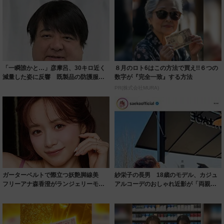
「一瞬誰かと…」彦摩呂、30キロ近く
８月のロト6はこの方法で買え!!６つの
減量した姿に反響 既製品の防護服が
数字が『完全一致』する方法
着られると...
PR(株式会社MURA)
ガーターベルトで際立つ妖艶脚線美
紗栄子の長男 18歳のモデル、カジュ
フリーアナ森香澄がランジェリーモデ
アルコーデのおしゃれ近影が「両親の
ルに ｢PE...
いいとこ取...