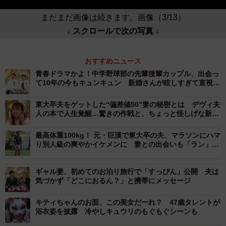
まだまだ画像は続きます。画像（3/13）
↓ スクロールで次の写真 ↓
おすすめニュース
青春ドラマかよ！中学野球部の先輩後輩カップル、出会っ
て10年の今もキュンキュン 新婚さんが眩しすぎて直視で
きない…
東大卒夫をゲットした“偏差値50”妻の秘密とは デヴィ夫
人の本で人生覚醒…驚きの作戦と、ちょっと怪しげな新婚
生活
最高体重100kg！ 元・巨漢で東大卒の夫、マラソンにハマ
り別人級の爽やかイケメンに 妻との出会いも「ラン」だ
が…第一印象は「キモッ！」
ギャル妻、初めてのお泊り旅行で「すっぴん」公開 夫は
気づかず「どこにおるん？」と携帯にメッセージ
キティちゃんのお面、この美女だーれ？ 47歳タレントが
浴衣姿を披露 冷やしキュウリのもぐもぐシーンも