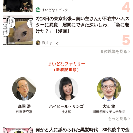
まいどなトピック
付き合い始めて3カ月程経った時、妻の母から1本の電話
2泊3日の東京出張→飼い主さんが不在中ハムス
が…。「お付き合いしている人いるんでしょ？ どんな人
ターに異変 眉間にできた深いしわ、「急に老
けた？」【漫画】
なの？」という問いかけに対し妻が正直に答えると、「仕
事でも助けあえるように、相手は医療関係の人のほうがい
海川 まこと
いんじゃない？」と交際を反対されてしまったという。そ
６位以降を見る
のとき隣の部屋にいた夫は、号泣する妻を見て事態を察知
まいどなファミリー
し、「交際をよく思われていない…」と落ち込んだそうで
（新着記事順）
す。
でも、「頑張るしかない！」と奮起した夫は義父母に認
めてもらうため、マニュアル本には頼らない涙ぐましい努
力をここからスタート。「茶道教室」「フルマラソン挑
森岡 浩
ハイヒール・リンゴ
大江 篤
姓氏研究家
漫才師
園田学園女子大学学長
戦」「大学進学」などとてつもない自分磨きを経て、つい
もっと見る
に迎えた義父母との初対面の結果はいかに！？
何かと人に舐められた黒髪時代 30代後半で金