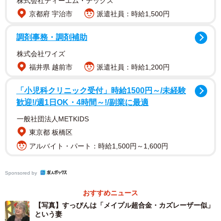
株式会社ティーエム・テックス
京都府 宇治市
派遣社員：時給1,500円
調剤事務・調剤補助
初デートは30分で終了
株式会社ワイズ
福井県 越前市
派遣社員：時給1,200円
「小児科クリニック受付」時給1500円～/未経験
歓迎!/週1日OK・4時間～!/副業に最適
一般社団法人METKIDS
東京都 板橋区
アルバイト・パート：時給1,500円～1,600円
Sponsored by
3/10
おすすめニュース
【写真】すっぴんは「メイプル超合金・カズレーザー似」
真面目で誠実そうな茨城県のカップル。夫は自動車関係
という妻