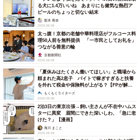
る犬に1.4万いいね あまりにも健気な熱烈ア
ピールのちょっと切ない結末
梨木 香奈
2026.08.08
太っ腹！京都の老舗中華料理店がフルコース料
理50人前を無料提供 「一市民としてお礼を」
つながる善意の輪
京都新聞社
2026.08.08
「夏休みはたくさん働いてほしい」と職場から
頼まれた高2息子 バイトで稼ぎすぎると扶養
を外れて税金や保険料が上がる？【FPが解
説】
もくもくライターズ
2026.08.08
2泊3日の東京出張→飼い主さんが不在中ハムス
ターに異変 眉間にできた深いしわ、「急に老
けた？」【漫画】
海川 まこと
2026.08.08