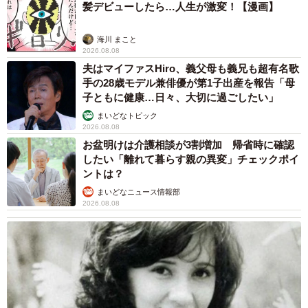
髪デビューしたら…人生が激変！【漫画】
海川 まこと
2026.08.08
夫はマイファスHiro、義父母も義兄も超有名歌
手の28歳モデル兼俳優が第1子出産を報告「母
子ともに健康…日々、大切に過ごしたい」
まいどなトピック
2026.08.08
お盆明けは介護相談が3割増加 帰省時に確認
したい「離れて暮らす親の異変」チェックポイ
ントは？
まいどなニュース情報部
2026.08.08