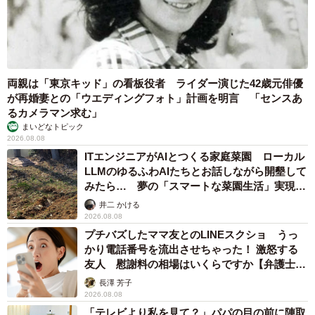
両親は「東京キッド」の看板役者 ライダー演じた42歳元俳優
が再婚妻との「ウエディングフォト」計画を明言 「センスあ
るカメラマン求む」
まいどなトピック
2026.08.08
ITエンジニアがAIとつくる家庭菜園 ローカル
LLMのゆるふわAIたちとお話しながら開墾して
みたら… 夢の「スマートな菜園生活」実現な
るか
井二 かける
2026.08.08
プチバズしたママ友とのLINEスクショ うっ
かり電話番号を流出させちゃった！ 激怒する
友人 慰謝料の相場はいくらですか【弁護士が
解説】
長澤 芳子
2026.08.08
「テレビより私を見て？」パパの目の前に陣取