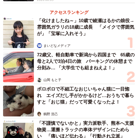
アクセスランキング
「化けましたね～」10歳で綾瀬はるかの娘役→
雰囲気ガラリの18歳に成長 「メイクで雰囲気
が」「宝塚に入れそう」
まいどなメディア
72歳父、軽自動車で新潟から四国まで 65歳の
母と2人で3泊4日の旅 パーキングの休憩まで
分刻み… 「大学生でも組まねえよ！」
山岡 もと子
ボロボロで不細工なおじいちゃん猫に一目惚
れ エイズだし手がかかるけど…おうちで暮ら
すと「おじ猫」だって可愛くなったよ！
鶴野 浩己
「不謹慎でないかと」実力派歌手、熊本へ支援
物資…運搬トラックの車体デザインにためら
4/10
い 「痛いほど伝わる」「行動され立派」