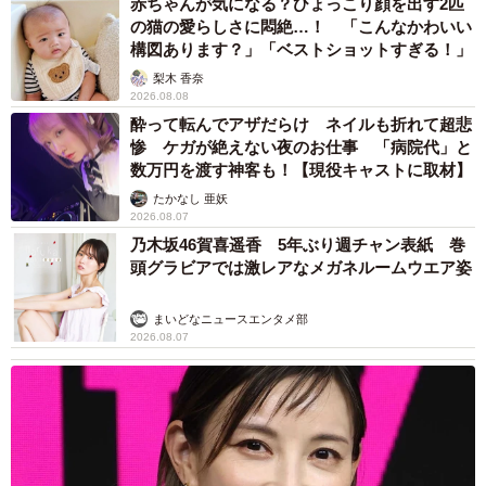
赤ちゃんが気になる？ひょっこり顔を出す2匹
の猫の愛らしさに悶絶…！ 「こんなかわいい
構図あります？」「ベストショットすぎる！」
梨木 香奈
2026.08.08
酔って転んでアザだらけ ネイルも折れて超悲
惨 ケガが絶えない夜のお仕事 「病院代」と
数万円を渡す神客も！【現役キャストに取材】
たかなし 亜妖
2026.08.07
乃木坂46賀喜遥香 5年ぶり週チャン表紙 巻
頭グラビアでは激レアなメガネルームウエア姿
まいどなニュースエンタメ部
2026.08.07