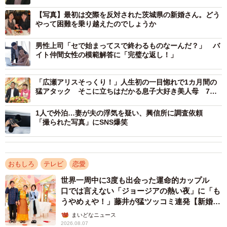
のお仕事、妻は病院で薬剤師をしています。これまでの人
【写真】最初は交際を反対された茨城県の新婚さん。どう
生全くモテなかったという夫は、街コンも合コンも全滅
やって困難を乗り越えたのでしょうか
で、友人に勧められてマッチングアプリに登録。一方妻
は、父が医師で母が理学療法士、姉が獣医で妹も弟も医師
男性上司「セで始まってスで終わるものなーんだ？」 バ
イト仲間女性の模範解答に「完璧な返し！」
だというバリバリの医療家系。出会いを求めて登録したマ
ッチングアプリで夫とマッチしました。
「広瀬アリスそっくり！」人生初の一目惚れで1カ月間の
猛アタック そこに立ちはだかる息子大好き美人母 7日
初デートは夫オススメのケーキ屋さんにて。対面するや
放送「新婚さんいらっしゃい！」
1人で外泊…妻が夫の浮気を疑い、興信所に調査依頼
いなや、夫からにじみ出る「絶対にいい人」感。さらに7歳
「撮られた写真」にSNS爆笑
上にもかかわらず、終始敬語で低姿勢。そんな夫に対し好
印象をもった妻だったが、30分ほど経過した時に突如夫か
ら「解散しましょう」と急な一言が…。実はこれまで奥手
おもしろ
テレビ
恋愛
過ぎた夫は、モテるためのマニュアル本を事前に熟読。初
世界一周中に3度も出会った運命的カップル
回で30分以上のデートはボロが出るという教えを忠実に守
口では言えない「ジョージアの熱い夜」に「も
り、30分で初デートを切り上げたのです。
うやめぇや！」藤井が猛ツッコミ連発【新婚さ
ん】
まいどなニュース
2026.08.07
そんな短時間デートで逆に夫に興味をそそられた妻は2回