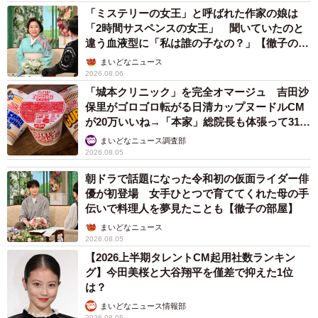
「ミステリーの女王」と呼ばれた作家の娘は
目のデートに臨むことに。今度は夫の車で栃木県の採石場
「2時間サスペンスの女王」 聞いていたのと
へドライブデートへ。MCも思わず「渋っ…！」と本音をも
違う血液型に「私は誰の子なの？」【徹子の部
らしますが、このデートでも石を早々に見終わった夫は、
屋】
まいどなニュース
2026.08.06
早速帰りたそうに…。実はこれまた例のマニュアル本の「2
「城本クリニック」を完全オマージュ 吉田沙
回目のデートは2～3時間にして3回目で決めろ」との教えを
保里がゴロゴロ転がる日清カップヌードルCM
守ったのです。結果的にもっと夫のことを知りたいと思っ
が20万いいね→「本家」総院長も体張って31万
いいね
た妻から逆に「家に行っていい？」と大胆アプローチ！
まいどなニュース調査部
2026.08.05
マニュアル本にない展開に戸惑う夫でしたが、これをきっ
かけに晴れて交際がスタートしました。
朝ドラで話題になった令和初の仮面ライダー俳
優が初登場 女手ひとつで育ててくれた母の手
伝いで料理人を夢見たことも【徹子の部屋】
妻の母は交際に反対
まいどなニュース
2026.08.05
【2026上半期タレントCM起用社数ランキン
グ】今田美桜と大谷翔平を僅差で抑えた1位
は？
まいどなニュース情報部
2026.08.05