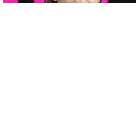
3児の母 43歳女優の肩見せコーデでファンざわざわ 「色っ
ぽすぎて思わず二度見」「むっかしからずっと可愛い」
まいどなトピック
2026.08.07
あのちゃん、雨の日のショーパン姿に「雨が似
合う」「脚めっちゃきれい！」「水も滴る良い
アーティスト」 幻想的な近影が話題
まいどなメディア
2026.08.07
【漫画】周囲の目を気にせず遊べる！洗濯物も
干せる！最近人気の戸建ての「中庭」 ところ
が…実際住んでみて分かった後悔ポイント
中瀬 えみ
2026.08.07