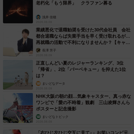
老朽化「もう限界」 クラファン募る
浅井 佳穂
2026.08.09
業績悪化で退職勧奨を受けた30代会社員 会社
都合退職ならば失業手当を早く受け取れるが…
再就職の活動で不利になりませんか？【キャリ
アカウンセラーが解説】
長澤 芳子
2026.08.09
正直しんどい夏のレジャーランキング、3位
「帰省」、2位「バーベキュー」を抑えた1位
は？
まいどなデータ
2026.08.09
NHK大阪の朝の顔…気象キャスター、真っ赤な
ワンピで「愛の不時着」観劇 三山凌輝さんら
ポスターと記念撮影
まいどなトピック
2026.08.09
「右ひじ左ひじ交互に見て♪」お笑いコンビ元