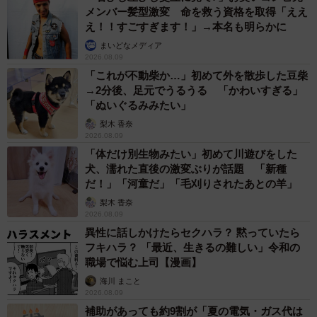
メンバー髪型激変 命を救う資格を取得「ええ
え！！すごすぎます！」→本名も明らかに
まいどなメディア
2026.08.09
「これが不動柴か…」初めて外を散歩した豆柴
→2分後、足元でうるうる 「かわいすぎる」
「ぬいぐるみみたい」
梨木 香奈
2026.08.09
「体だけ別生物みたい」初めて川遊びをした
犬、濡れた直後の激変ぶりが話題 「新種
だ！」「河童だ」「毛刈りされたあとの羊」
梨木 香奈
2026.08.09
異性に話しかけたらセクハラ？ 黙っていたら
フキハラ？ 「最近、生きるの難しい」令和の
職場で悩む上司【漫画】
海川 まこと
2026.08.09
補助があっても約9割が「夏の電気・ガス代は