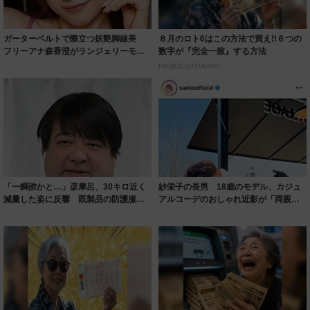
ガーターベルトで際立つ妖艶脚線美
８月のロト6はこの方法で買え!!６つの
フリーアナ森香澄がランジェリーモデ
数字が『完全一致』する方法
ルに ｢PE...
PR(株式会社MURA)
「一瞬誰かと…」彦摩呂、30キロ近く
紗栄子の長男 18歳のモデル、カジュ
減量した姿に反響 既製品の防護服が
アルコーデのおしゃれ近影が「両親の
着られると...
いいとこ取...