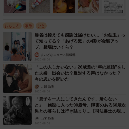
おもしろ
家族
ひと
帰省は控えても感謝は届けたい…「お盆玉」っ
て知ってる？「あげる派」の4割が金額アッ
プ、相場はいくら？
まいどなニュース情報部
2026.08.09
「この人しかいない」26歳差の“年の差婚”をし
た夫婦 出会いは？反対する声はなかった？
今の思いを聞いた
古川 諭香
2026.08.09
「息子を一人にしてきたんです、帰らない
と」 施設に入った90歳母、障害のある60歳次
男との暮らしは行き詰まり…【司法書士の現場
から】
山下 静香
2026.08.08