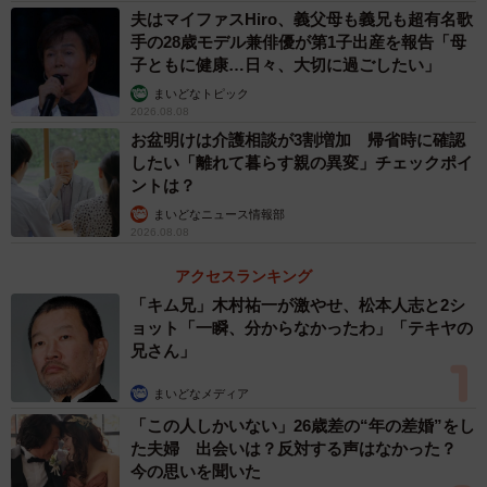
夫はマイファスHiro、義父母も義兄も超有名歌
手の28歳モデル兼俳優が第1子出産を報告「母
子ともに健康…日々、大切に過ごしたい」
まいどなトピック
2026.08.08
お盆明けは介護相談が3割増加 帰省時に確認
したい「離れて暮らす親の異変」チェックポイ
ントは？
まいどなニュース情報部
2026.08.08
アクセスランキング
「キム兄」木村祐一が激やせ、松本人志と2シ
ョット「一瞬、分からなかったわ」「テキヤの
兄さん」
まいどなメディア
「この人しかいない」26歳差の“年の差婚”をし
た夫婦 出会いは？反対する声はなかった？
今の思いを聞いた