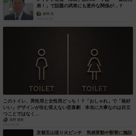
弟！」で話題の武将にも意外な関係が…？
森岡 浩
2026.08.09
このトイレ、男性用と女性用どっち！？「おしゃれ」で「格好
いい」デザインが生む笑えない悲喜劇 本当に大事なのは目立
つことではなく…
高野 朋美
2026.08.09
京都五山送り火ピンチ 気候変動や獣害に施設