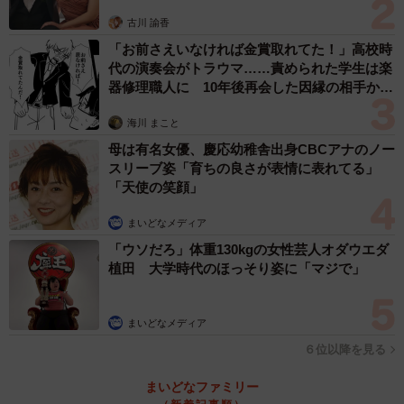
古川 諭香
「お前さえいなければ金賞取れてた！」高校時
代の演奏会がトラウマ……責められた学生は楽
器修理職人に 10年後再会した因縁の相手から
思わぬ申し出【漫画】
海川 まこと
母は有名女優、慶応幼稚舎出身CBCアナのノー
スリーブ姿「育ちの良さが表情に表れてる」
「天使の笑顔」
まいどなメディア
「ウソだろ」体重130kgの女性芸人オダウエダ
植田 大学時代のほっそり姿に「マジで」
まいどなメディア
６位以降を見る
まいどなファミリー