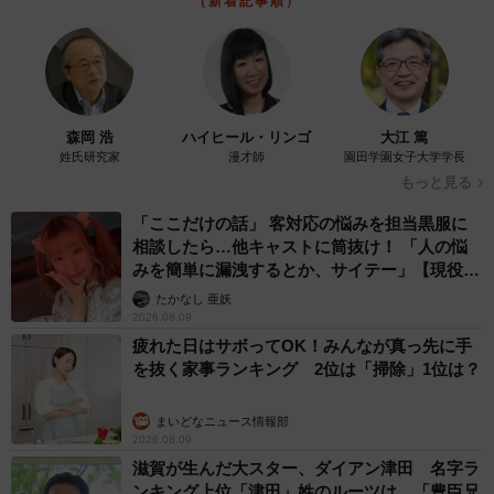
（新着記事順）
森岡 浩
ハイヒール・リンゴ
大江 篤
姓氏研究家
漫才師
園田学園女子大学学長
もっと見る
「ここだけの話」 客対応の悩みを担当黒服に
相談したら…他キャストに筒抜け！ 「人の悩
みを簡単に漏洩するとか、サイテー」【現役キ
ャストに取材】
たかなし 亜妖
2026.08.09
疲れた日はサボってOK！みんなが真っ先に手
を抜く家事ランキング 2位は「掃除」1位は？
まいどなニュース情報部
2026.08.09
滋賀が生んだ大スター、ダイアン津田 名字ラ
ンキング上位「津田」姓のルーツは 「豊臣兄