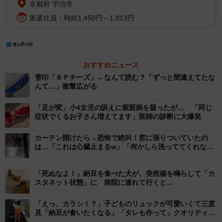
京都府 宇治市
派遣社員：時給1,450円～1,813円
おすすめニュース
雪印「６Ｐチーズ」←なんて読む？「ずっと間違えてたな
んて…」衝撃広がる
「足が変」小4女児の訴えに紫斑病を疑ったが… 「同じ
症状でくるお子さん増えてます」医師の診断に大爆笑
カーテン開けたら→恐怖で絶叫！窓に張りついていたの
は…「これは心臓止まるw」「何かしら洗っててくれない
と」
「死ぬなよ！」納豆を食べた犬が、突然歯を鳴らして「カ
スタネット状態」に 病院に連れて行くと…
「えっ、カラシ！？」子どものリュックが可愛いくて三度
見「納豆が食いたくなる」「タレも作って」クオリティの
高さに驚き