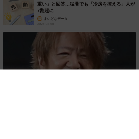
重い」と回答…猛暑でも「冷房を控える」人が
7割超に
まいどなデータ
2026.08.08
「だんだん時代劇俳優みたく…」国民的バンドの55歳ボーカリ
スト 競馬界の57歳レジェンドらとの「夏祭り満喫ショット」
に驚きの声続々
まいどなトピック
2026.08.08