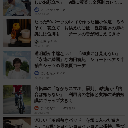
しいお顔立ち」 9歳に渡英し全寮制カレッジ
で学ぶ
まいどなメディア
2026.08.05
たった50パーツのレゴで作った極小仏壇 ろう
そく、花立て、お供えのご飯、観音開きの扉の
奥には位牌も…「チーンの音が聞こえてきそ
う」
山岡 もと子
2026.08.05
透明感が半端ない！ 「50歳には見えない」
「永遠に綺麗」な内田有紀 ショートヘア＆半
袖白シャツの最強夏コーデ
まいどなメディア
2026.08.05
自転車の「ながらスマホ」罰則、6割超が「内
容は知らない」 利用者の意識と実際の法的知
識にギャップ大きく
まいどなニュース情報部
2026.08.05
涼しい「冷感敷きパッド」を気に入った猫さ
ん、”友達”をヨイショヨイショとご招待、毛づ