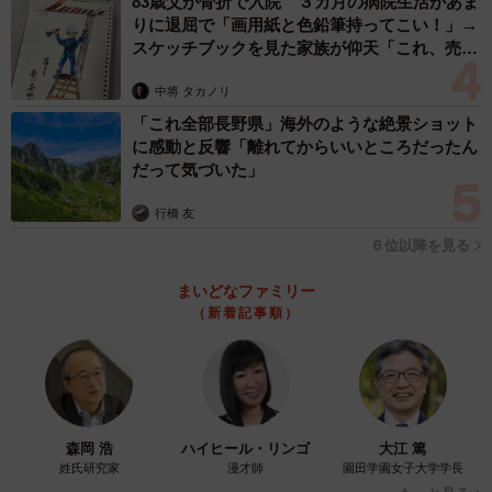
83歳父が骨折で入院 ３カ月の病院生活があま
りに退屈で「画用紙と色鉛筆持ってこい！」→
スケッチブックを見た家族が仰天「これ、売れ
ますよ…」
中将 タカノリ
「これ全部長野県」海外のような絶景ショット
に感動と反響「離れてからいいところだったん
だって気づいた」
行橋 友
６位以降を見る
まいどなファミリー
（新着記事順）
森岡 浩
ハイヒール・リンゴ
大江 篤
姓氏研究家
漫才師
園田学園女子大学学長