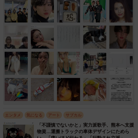
エンタメ
気になる
アート
サブカル
「不謹慎でないかと」実力派歌手、熊本へ支援
物資…運搬トラックの車体デザインにためら
い 「痛いほど伝わる」「行動され立派」