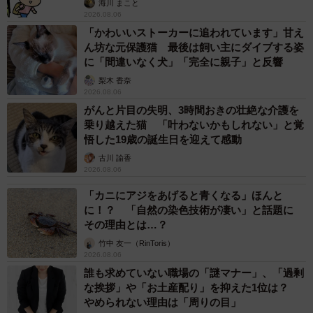
海川 まこと
2026.08.06
「かわいいストーカーに追われています」甘え
ん坊な元保護猫 最後は飼い主にダイブする姿
に「間違いなく犬」「完全に親子」と反響
梨木 香奈
2026.08.06
がんと片目の失明、3時間おきの壮絶な介護を
乗り越えた猫 「叶わないかもしれない」と覚
悟した19歳の誕生日を迎えて感動
古川 諭香
2026.08.06
「カニにアジをあげると青くなる」ほんと
に！？ 「自然の染色技術が凄い」と話題に
その理由とは…？
竹中 友一（RinToris）
2026.08.06
誰も求めていない職場の「謎マナー」、「過剰
な挨拶」や「お土産配り」を抑えた1位は？
やめられない理由は「周りの目」