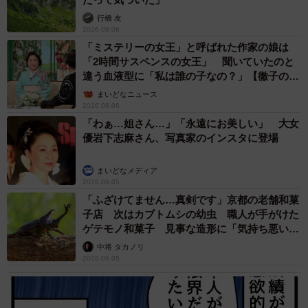
行橋 友
2026.08.06
「ミステリーの女王」と呼ばれた作家の娘は
「2時間サスペンスの女王」 聞いていたのと
違う血液型に「私は誰の子なの？」【徹子の部
屋】
まいどなニュース
2026.08.06
「わぁ…姐さん…」「永遠にお美しい」 大女
優岩下志麻さん、写真家のインスタに登場
まいどなメディア
2026.08.05
「ふざけてません…真剣です」京都の老舗和菓
子店 次はカブトムシの幼虫 職人が手がけた
ゲテモノ和菓子 見事な造形に「気持ち悪いく
らいリアル」
中将 タカノリ
2026.08.05