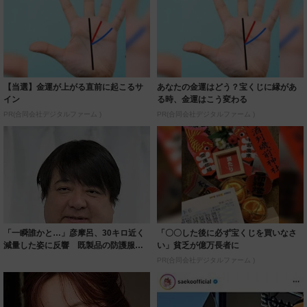
【当選】金運が上がる直前に起こるサ
あなたの金運はどう？宝くじに縁があ
イン
る時、金運はこう変わる
PR(合同会社デジタルファーム )
PR(合同会社デジタルファーム )
「一瞬誰かと…」彦摩呂、30キロ近く
「〇〇した後に必ず宝くじを買いなさ
減量した姿に反響 既製品の防護服が
い」貧乏が億万長者に
着られると...
PR(合同会社デジタルファーム )