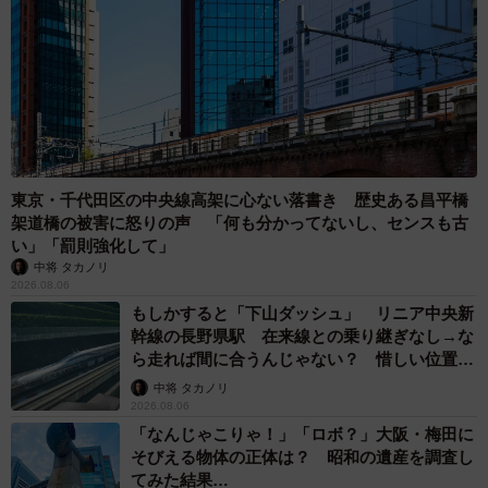
東京・千代田区の中央線高架に心ない落書き 歴史ある昌平橋
架道橋の被害に怒りの声 「何も分かってないし、センスも古
い」「罰則強化して」
中将 タカノリ
2026.08.06
もしかすると「下山ダッシュ」 リニア中央新
幹線の長野県駅 在来線との乗り継ぎなし→な
ら走れば間に合うんじゃない？ 惜しい位置関
係が反響
中将 タカノリ
2026.08.06
「なんじゃこりゃ！」「ロボ？」大阪・梅田に
そびえる物体の正体は？ 昭和の遺産を調査し
てみた結果…