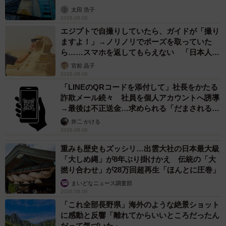
太田 浩子
2026.08.06
エジプトで自撮りしていたら、ガイドが「撮り
ますよ！」→ノリノリでポーズを取っていた
ら……スマホを返してもらえない 「日本人は
カモ代表かも」「私は6時間で3万円払った」
宮前 晶子
2026.08.06
「LINEのQRコードを添付して」社長をかたる
詐欺メール続々 社員を個人アカウントへ誘導
→最後は不正送金…求められる「だまされる前
提」の対策
井二 かける
2026.08.06
重みも歴史もズッシリ…出雲大社の日本最大級
「大しめ縄」が8年ぶり掛けかえ 伝統の「大
撚り合わせ」が28万回超再生「ほんとに圧巻」
まいどなニュース調査部
2026.08.06
「これ全部長野県」海外のような絶景ショット
に感動と反響「離れてからいいところだったん
だって気づいた」