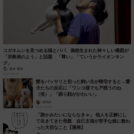
コガネムシを見つめる猫とパパ、偶然生まれた神々しい構図が
「宗教画のよう」と話題 「尊い」「ていうかライオンキン
グ」
梨木 香奈
2026.08.06
髪をバッサリと切った飼い主が帰宅すると→愛
犬たちの反応に「ワンコ様でも戸惑うのね
（笑）」「困り顔がかわいい」
ANNA
2026.08.06
「誰かみたいにならなきゃ」 他人を正解にし
て生きてきた母親 自己主張が苦手な娘に教わ
った大切なこと【漫画】