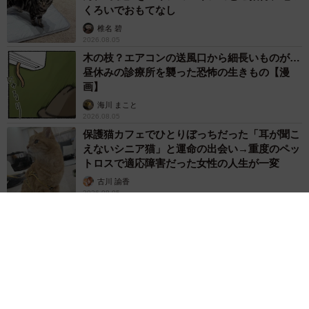
くろいでおもてなし
椎名 碧
2026.08.05
木の枝？エアコンの送風口から細長いものが…
昼休みの診療所を襲った恐怖の生きもの【漫
画】
海川 まこと
2026.08.05
保護猫カフェでひとりぼっちだった「耳が聞こ
えないシニア猫」と運命の出会い→重度のペッ
トロスで適応障害だった女性の人生が一変
古川 諭香
2026.08.05
「ソナチネ」出演の55歳俳優が事故で大けが
「戦いを諦めなければ絶望は来ない」 名悪役
だった父の言葉を胸に決意表明
まいどなトピック
2026.08.05