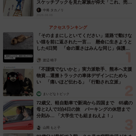
スケッチブックを見た家族が仰天「これ、売れ
ますよ…」
中将 タカノリ
2026.08.06
アクセスランキング
「そのままにしといてください」道路で動けな
い猫を前に返された一言… 懸命に生きようと
した4日間 「命の重さはみんな同じ」保護団
体代表の訴え
渡辺 晴子
「不謹慎でないかと」実力派歌手、熊本へ支援
物資…運搬トラックの車体デザインにためら
い 「痛いほど伝わる」「行動され立派」
まいどなトピック
72歳父、軽自動車で新潟から四国まで 65歳の
母と2人で3泊4日の旅 パーキングの休憩まで
分刻み… 「大学生でも組まねえよ！」
山岡 もと子