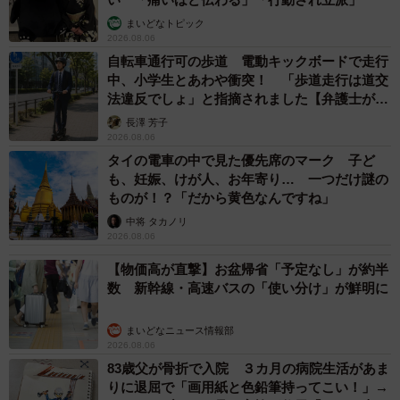
まいどなトピック
2026.08.06
自転車通行可の歩道 電動キックボードで走行
中、小学生とあわや衝突！ 「歩道走行は道交
法違反でしょ」と指摘されました【弁護士が解
説】
長澤 芳子
2026.08.06
タイの電車の中で見た優先席のマーク 子ど
も、妊娠、けが人、お年寄り… 一つだけ謎の
ものが！？「だから黄色なんですね」
中将 タカノリ
2026.08.06
【物価高が直撃】お盆帰省「予定なし」が約半
数 新幹線・高速バスの「使い分け」が鮮明に
まいどなニュース情報部
2026.08.06
83歳父が骨折で入院 ３カ月の病院生活があま
りに退屈で「画用紙と色鉛筆持ってこい！」→