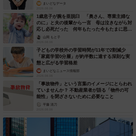
まいどなデータ
2026.08.06
1歳息子が腕を亜脱臼 「奥さん、専業主婦な
のに」と夫の後輩から一言 母は泣きながら対
応し必死だった 何年もたった今もたまに思い
出し…
山岡 もと子
2026.08.06
子どもの学校外の学習時間が11年で2割減少
「家庭学習0分層」が約半数に達する深刻な実
態と広がる学習格差
まいどなニュース情報部
2026.08.06
「事故物件」という言葉のイメージにとらわれ
ていませんか？ 不動産業者が語る「物件の可
能性」を閉ざさないために必要なこと
平藤 清刀
2026.08.06