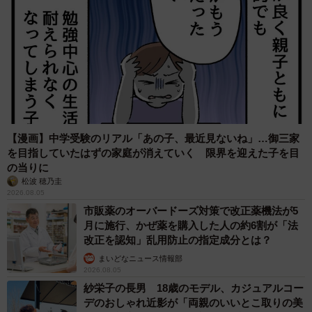
【漫画】中学受験のリアル「あの子、最近見ないね」…御三家
を目指していたはずの家庭が消えていく 限界を迎えた子を目
の当りに
松波 穂乃圭
2026.08.05
市販薬のオーバードーズ対策で改正薬機法が5
月に施行、かぜ薬を購入した人の約6割が「法
改正を認知」乱用防止の指定成分とは？
まいどなニュース情報部
2026.08.05
紗栄子の長男 18歳のモデル、カジュアルコー
デのおしゃれ近影が「両親のいいとこ取りの美