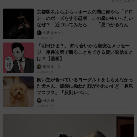
もっと見る
京都駅をぶらぶら→ホームの隅に何やら「ドロ
ン」のポーズをする忍者 この暑い中いったい
なぜ？ 近づいてみたら… 「見つかるなんて
未熟」
中将 タカノリ
2026.08.06
「明日ひま？」 知り合いから唐突なメッセー
ジ 用件次第で断ることもできる賢い返信文と
は？【漫画】
海川 まこと
2026.08.06
飼い主が食べているヨーグルトをもらえなかっ
た犬さん、爆裂に拗ねた顔がかわいすぎ「鼻息
フスフス」「反則レベル」
椎名 碧
2026.08.06