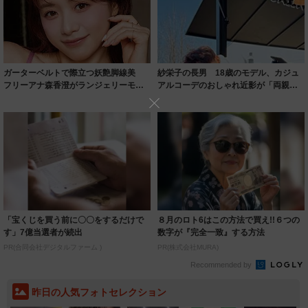
ガーターベルトで際立つ妖艶脚線美
紗栄子の長男 18歳のモデル、カジュ
フリーアナ森香澄がランジェリーモデ
アルコーデのおしゃれ近影が「両親の
ルに ｢PE...
いいとこ取...
「宝くじを買う前に〇〇をするだけで
８月のロト6はこの方法で買え!!６つの
す」7億当選者が続出
数字が『完全一致』する方法
PR(合同会社デジタルファーム )
PR(株式会社MURA)
Recommended by
昨日の人気フォトセレクション