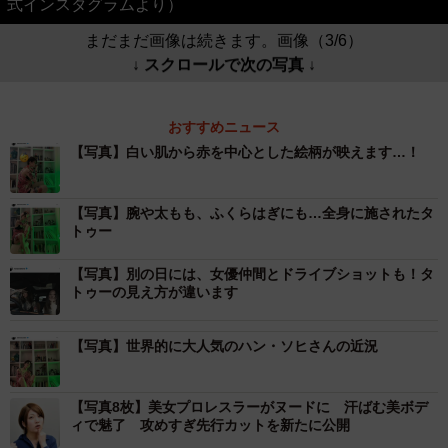
式インスタグラムより）
まだまだ画像は続きます。画像（3/6）
↓ スクロールで次の写真 ↓
おすすめニュース
【写真】白い肌から赤を中心とした絵柄が映えます…！
【写真】腕や太もも、ふくらはぎにも…全身に施されたタ
トゥー
【写真】別の日には、女優仲間とドライブショットも！タ
トゥーの見え方が違います
【写真】世界的に大人気のハン・ソヒさんの近況
【写真8枚】美女プロレスラーがヌードに 汗ばむ美ボデ
ィで魅了 攻めすぎ先行カットを新たに公開